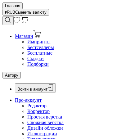
Главная
RUB
Сменить валюту
Магазин
Импринты
Бестселлеры
Бесплатные
Скидки
Подборки
Автору
Войти в аккаунт
Про-аккаунт
Редактор
Корректор
Простая верстка
Сложная верстка
Дизайн обложки
Иллюстрации