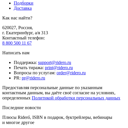
Подборки
Доставка
Как нас найти?
620027
,
Россия
,
г. Екатеринбург, а/я 313
Контактный телефон
:
8 800 500 11 67
Написать нам
Поддержка
:
support@ridero.ru
Печать тиража
:
print@ridero.ru
Вопросы по услугам
:
order@ridero.ru
PR
:
pr@ridero.ru
Предоставляя персональные данные по указанным
контактным данным, вы даёте своё согласие на условиях,
определенных
Политикой обработки персональных данных
Последние новости
Плюсы Rideró, ISBN в подарок, буктрейлеры, вебинары
и многое другое