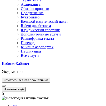
Тираж книги
Аудиокнига
Офлайн-продажи
Продвижение
Буктрейлер
Большой издательский пакет
Rideró для бизнеса
Юридический советник
Дополнительные услуги
Расшифровка текста
Перевод
Книги в аэропортах
Публикация
Все услуги
Кабинет
Кабинет
Уведомления
Отметить все как прочитанные
Показать ещё
0
+