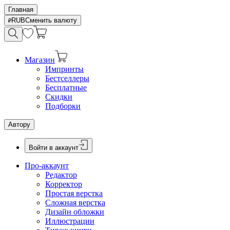
Главная
RUB
Сменить валюту
Магазин
Импринты
Бестселлеры
Бесплатные
Скидки
Подборки
Автору
Войти в аккаунт
Про-аккаунт
Редактор
Корректор
Простая верстка
Сложная верстка
Дизайн обложки
Иллюстрации