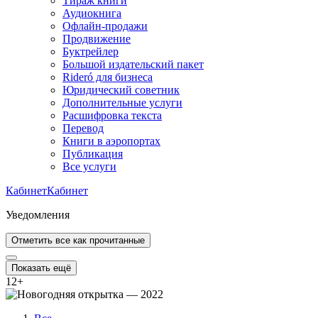
Тираж книги
Аудиокнига
Офлайн-продажи
Продвижение
Буктрейлер
Большой издательский пакет
Rideró для бизнеса
Юридический советник
Дополнительные услуги
Расшифровка текста
Перевод
Книги в аэропортах
Публикация
Все услуги
Кабинет
Кабинет
Уведомления
Отметить все как прочитанные
Показать ещё
12
+