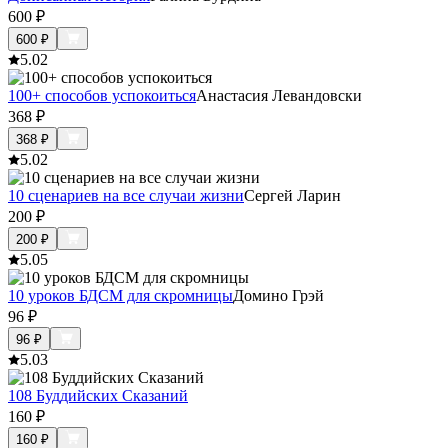
600
₽
600
₽
5.0
2
100+ способов успокоиться
Анастасия Левандовски
368
₽
368
₽
5.0
2
10 сценариев на все случаи жизни
Сергей Ларин
200
₽
200
₽
5.0
5
10 уроков БДСМ для скромницы
Домино Грэй
96
₽
96
₽
5.0
3
108 Буддийских Сказаний
160
₽
160
₽