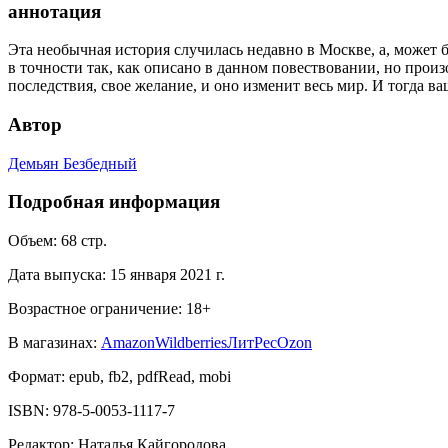
аннотация
Эта необычная история случилась недавно в Москве, а, может бы
в точности так, как описано в данном повествовании, но произ
последствия, свое желание, и оно изменит весь мир. И тогда 
Автор
Демьян Безбедный
Подробная информация
Объем:
68
стр.
Дата выпуска:
15 января 2021 г.
Возрастное ограничение:
18
+
В магазинах:
Amazon
Wildberries
ЛитРес
Ozon
Формат:
epub, fb2, pdfRead, mobi
ISBN:
978-5-0053-1117-7
Редактор
:
Наталья Кайгородова