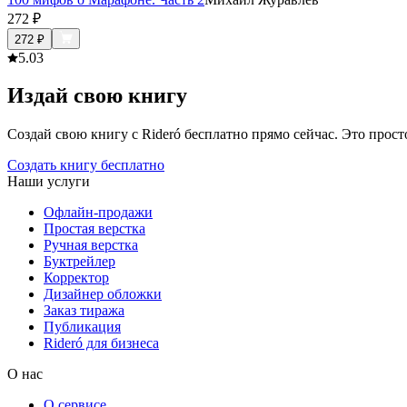
272
₽
272
₽
5.0
3
Издай свою книгу
Создай свою книгу с Rideró бесплатно прямо сейчас. Это просто,
Создать книгу бесплатно
Наши услуги
Офлайн-продажи
Простая верстка
Ручная верстка
Буктрейлер
Корректор
Дизайнер обложки
Заказ тиража
Публикация
Rideró для бизнеса
О нас
О сервисе