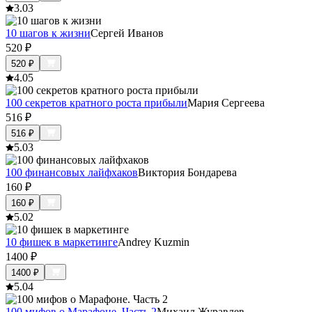
3.0
3
10 шагов к жизни
Сергей Иванов
520
₽
520
₽
4.0
5
100 секретов кратного роста прибыли
Мария Сергеева
516
₽
516
₽
5.0
3
100 финансовых лайфхаков
Виктория Бондарева
160
₽
160
₽
5.0
2
10 фишек в маркетинге
Andrey Kuzmin
1400
₽
1400
₽
5.0
4
100 мифов о Марафоне. Часть 2
Михаил Журавлев