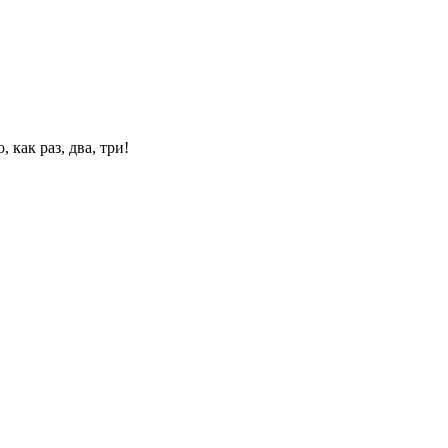
 как раз, два, три!