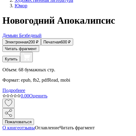
Художественная литература
Юмор
Новогодний Апокалипсис
Демьян Безбедный
Электронная
200
₽
Печатная
600
₽
Читать фрагмент
Купить
Объем:
68
бумажных стр.
Формат:
epub, fb2, pdfRead, mobi
Подробнее
0.0
0
Оценить
Пожаловаться
О книге
отзывы
Оглавление
Читать фрагмент