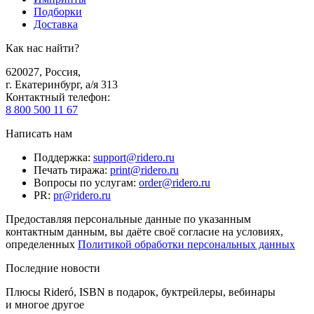
Подборки
Доставка
Как нас найти?
620027
,
Россия
,
г. Екатеринбург, а/я 313
Контактный телефон
:
8 800 500 11 67
Написать нам
Поддержка
:
support@ridero.ru
Печать тиража
:
print@ridero.ru
Вопросы по услугам
:
order@ridero.ru
PR
:
pr@ridero.ru
Предоставляя персональные данные по указанным
контактным данным, вы даёте своё согласие на условиях,
определенных
Политикой обработки персональных данных
Последние новости
Плюсы Rideró, ISBN в подарок, буктрейлеры, вебинары
и многое другое