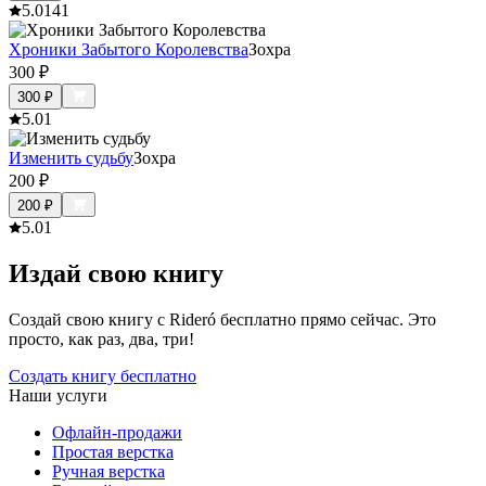
5.0
141
Хроники Забытого Королевства
Зохра
300
₽
300
₽
5.0
1
Изменить судьбу
Зохра
200
₽
200
₽
5.0
1
Издай свою книгу
Создай свою книгу с Rideró бесплатно прямо сейчас. Это
просто, как раз, два, три!
Создать книгу бесплатно
Наши услуги
Офлайн-продажи
Простая верстка
Ручная верстка