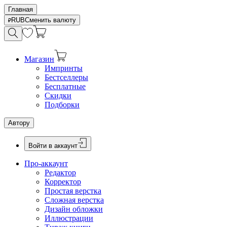
Главная
RUB
Сменить валюту
Магазин
Импринты
Бестселлеры
Бесплатные
Скидки
Подборки
Автору
Войти в аккаунт
Про-аккаунт
Редактор
Корректор
Простая верстка
Сложная верстка
Дизайн обложки
Иллюстрации