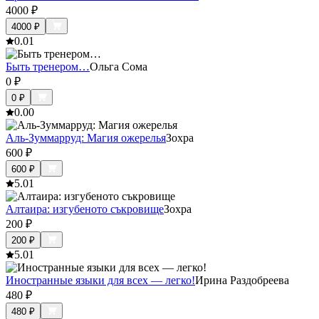
4000
₽
4000
₽
0.0
1
Быть тренером…
Ольга Сома
0
₽
0
₽
0.0
0
Аль-Зуммарруд: Магия ожерелья
Зохра
600
₽
600
₽
5.0
1
Алтаира: изгубеното съкровище
Зохра
200
₽
200
₽
5.0
1
Иностранные языки для всех — легко!
Ирина Раздобреева
480
₽
480
₽