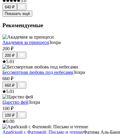
5.0
640
₽
Показать ещё
Рекомендуемые
Академия за принцеси
Зохра
200
₽
200
₽
5.0
1
Бессмертная любовь под небесами
Зохра
660
₽
660
₽
5.0
1
Царство фей
Зохра
100
₽
100
₽
0.0
0
Арабский с Фатимой: Письмо и чтение
Фатима Аль-Бани