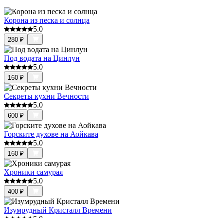
Корона из песка и солнца
5.0
280
₽
Под водата на Цинлун
5.0
160
₽
Секреты кухни Вечности
5.0
600
₽
Горските духове на Аойкава
5.0
160
₽
Хроники самурая
5.0
400
₽
Изумрудный Кристалл Времени