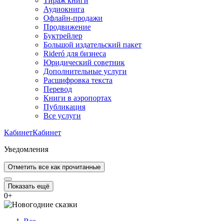
Тираж книги
Аудиокнига
Офлайн-продажи
Продвижение
Буктрейлер
Большой издательский пакет
Rideró для бизнеса
Юридический советник
Дополнительные услуги
Расшифровка текста
Перевод
Книги в аэропортах
Публикация
Все услуги
Кабинет
Кабинет
Уведомления
Отметить все как прочитанные
Показать ещё
0
+