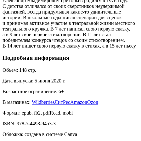
Александр Владимирович Григорьев родился в 1976 году.
С детства отличался от своих сверстников неудержимой
фантазией, всегда придумывал какие-то удивительные
истории. В школьные годы писал сценарии для сценок
и принимал активное участие в театральной жизни местного
театрального кружка. В 7 лет написал свою первую сказку,
а в 9 лет своё первое стихотворение. В 11 лет стал
победителем конкурса чтецов со своим стихотворением.
В 14 лет пишет свою первую сказку в стихах, а в 15 лет пьесу.
Подробная информация
Объем:
148
стр.
Дата выпуска:
5 июня 2020 г.
Возрастное ограничение:
6
+
В магазинах:
Wildberries
ЛитРес
Amazon
Ozon
Формат:
epub, fb2, pdfRead, mobi
ISBN:
978-5-4498-9453-3
Обложка
:
создана в системе Canva