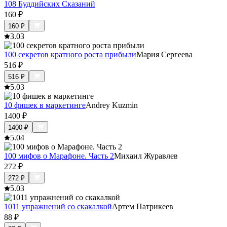
108 Буддийских Сказаний
160
₽
160
₽
3.0
3
100 секретов кратного роста прибыли
Мария Сергеева
516
₽
516
₽
5.0
3
10 фишек в маркетинге
Andrey Kuzmin
1400
₽
1400
₽
5.0
4
100 мифов о Марафоне. Часть 2
Михаил Журавлев
272
₽
272
₽
5.0
3
1011 упражнений со скакалкой
Артем Патрикеев
88
₽