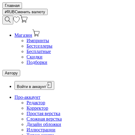
Главная
RUB
Сменить валюту
Магазин
Импринты
Бестселлеры
Бесплатные
Скидки
Подборки
Автору
Войти в аккаунт
Про-аккаунт
Редактор
Корректор
Простая верстка
Сложная верстка
Дизайн обложки
Иллюстрации