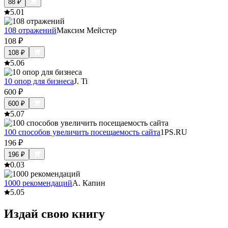
88
₽
5.0
1
108 отражений
Максим Мейстер
108
₽
108
₽
5.0
6
10 опор для бизнеса
J. Ti
600
₽
600
₽
5.0
7
100 способов увеличить посещаемость сайта
1PS.RU
196
₽
196
₽
0.0
3
1000 рекомендаций
А. Капин
5.0
5
Издай свою книгу