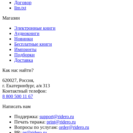
Договор
llm.txt
Магазин
Электронные книги
Аудиокниги
Новинки
Бесплатные книги
Импринты
Подборки
Доставка
Как нас найти?
620027
,
Россия
,
г. Екатеринбург, а/я 313
Контактный телефон
:
8 800 500 11 67
Написать нам
Поддержка
:
support@ridero.ru
Печать тиража
:
print@ridero.ru
Вопросы по услугам
:
order@ridero.ru
PR
:
pr@ridero.ru