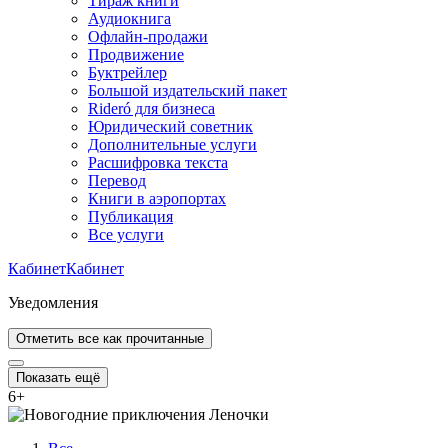
Тираж книги
Аудиокнига
Офлайн-продажи
Продвижение
Буктрейлер
Большой издательский пакет
Rideró для бизнеса
Юридический советник
Дополнительные услуги
Расшифровка текста
Перевод
Книги в аэропортах
Публикация
Все услуги
Кабинет
Кабинет
Уведомления
Отметить все как прочитанные
Показать ещё
6
+