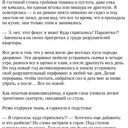
В гостиной стояла гробовая тишина и пустота, даже елка
не качалась, ни единая иголка или мишура не дрогнули. Я
осмотрелась — и на диване никто невинно не сидел и под
хвостом не лизал, делая вид, что все то время, что я пропадала
на кухне, они только этим и занимались.
— Э, нет, этот фокус я знаю! Куда спрятались? Паразитки?!
-Завопила я на своих пригретых у груди разрушителей
квартиры.
Все дело в том, что у меня жили две веселых пуси породы
дворянин. Эти дворянки любили устраивать скачки в четыре
утра, разнося все в щепки и хлам, а после дрыхнуть весь день.
Но под новый год активизировались и начали устраивать
свой разрушительный перфоманс в любой час дня. Делая
перерывы, чтобы поспать, набраться сил и дать мне за ними
убрать, а после… Все по новой.
Как опытная кошкозаводчица, я краем глаза уловила легкое
трепетание скатерти, свисавшей со стола.
Резко отдёрнув ткань, я гаркнула в подстолье:
— Я спросила: куда спрятались?! — Хотелось еще добавить:
и что разбили? Но слова застряли в горле. Под столом
и правда кто-то сидел. Только вот это были не мои кошки.