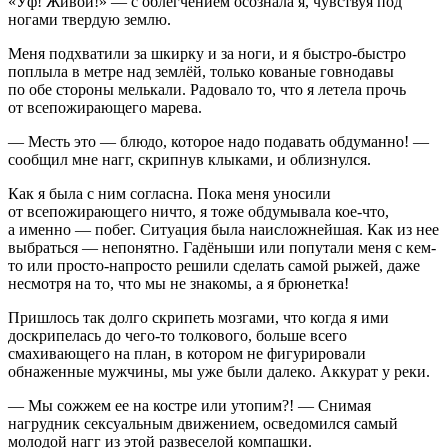
«Уф! Живой!» — с облегчением осознала я, чувствуя под
ногами твердую землю.
Меня подхватили за шкирку и за ноги, и я быстро-быстро
поплыла в метре над землёй, только кованые говнодавы
по обе стороны мелькали. Радовало то, что я летела прочь
от всепожирающего марева.
— Месть это — блюдо, которое надо подавать обдуманно! —
сообщил мне нагг, скрипнув клыками, и облизнулся.
Как я была с ним согласна. Пока меня уносили
от всепожирающего ничто, я тоже обдумывала кое-что,
а именно — побег. Ситуация была наисложнейшая. Как из нее
выбраться — непонятно. Гадёныши или попутали меня с кем-
то или просто-напросто решили сделать самой рыжей, даже
несмотря на то, что мы не знакомы, а я брюнетка!
Пришлось так долго скрипеть мозгами, что когда я ими
доскрипелась до чего-то толкового,
боль
ше всего
смахивающего на план, в котором не фигурировали
обнаженные мужчины, мы уже были далеко. Аккурат у реки.
— Мы сожжем ее на костре или утопим?! — Снимая
нагрудник
секс
уальным движением, осведомился самый
молодой нагг из этой развеселой компашки.