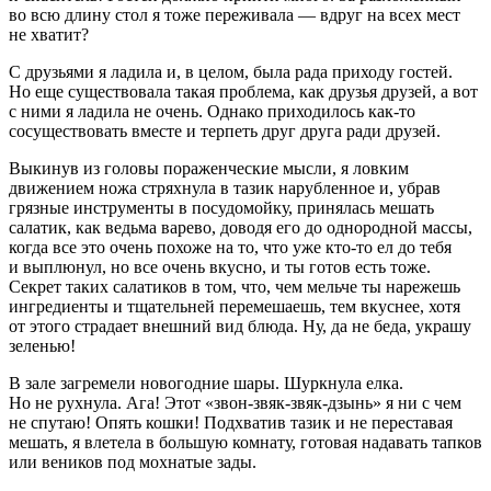
во всю длину стол я тоже переживала — вдруг на всех мест
не хватит?
С друзьями я ладила и, в целом, была рада приходу гостей.
Но еще существовала такая проблема, как друзья друзей, а вот
с ними я ладила не очень. Однако приходилось как-то
сосуществовать вместе и терпеть друг друга ради друзей.
Выкинув из головы пораженческие мысли, я ловким
движением ножа стряхнула в тазик нарубленное и, убрав
грязные инструменты в посудомойку, принялась мешать
салатик, как ведьма варево, доводя его до однородной массы,
когда все это очень похоже на то, что уже кто-то ел до тебя
и выплюнул, но все очень вкусно, и ты готов есть тоже.
Секрет таких салатиков в том, что, чем мельче ты нарежешь
ингредиенты и тщательней перемешаешь, тем вкуснее, хотя
от этого страдает внешний вид блюда. Ну, да не беда, украшу
зеленью!
В зале загремели новогодние шары. Шуркнула елка.
Но не рухнула. Ага! Этот «звон-звяк-звяк-дзынь» я ни с чем
не спутаю! Опять кошки! Подхватив тазик и не переставая
мешать, я влетела в
боль
шую комнату, готовая надавать тапков
или веников под мохнатые зады.