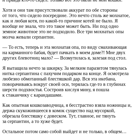
Хотя и они там присутствовали аккурат по обе стороны
от того, что сидело посередине. Это нечто столь же мохнатое,
как и любая котя, по какой-то причине котей не было. Я
вообще не знала, что это такое может быть. Ни под одно
земное животное это не подходило. Все три мохнатых опы
молча жевали серпантин.
— То есть, теперь и эта мохнатая опа, по виду смахивающая
на карманного бабая, будет пачкать в моем доме?! Мне двух
других блевотниц мало? — Возмутилась я, залезая под стол.
Я вытащила нечто за шкирку. За мелким паразитом тянулась
нитка серпантина с пахучим подарком на конце. Я осмотрела
любезно обмотанный блестяшкой дар. Вся эта ик
ебан
а,
поворачиваясь вокруг своей оси, терялась где-то в глубинах
шерсти подхвостья. Состроив кислуя мину, я пошла
к стаканчику с карандашами.
Как опытная кошкозаводчица, я бесстрастно взяла ножницы и,
держа скукожившееся в комок существо над мусоркой,
обрезала блестяшку с довеском. Тут, главное, не тянуть
за серпантин, а то хуже будет.
Остальное потом само собой выйдет и не только, в общем…