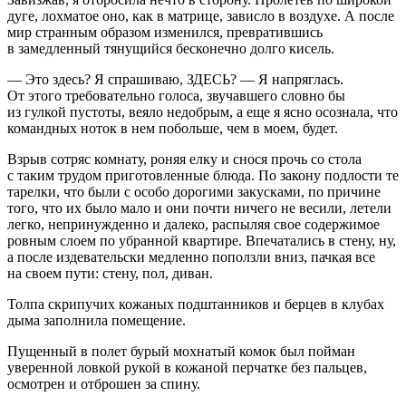
дуге, лохматое он
о
, как в матрице, зависло в воздухе. А после
мир странным образом изменился, превратившись
в замедленный тянущийся бесконечно долго кисель.
— Это здесь? Я спрашиваю, ЗДЕСЬ? — Я напряглась.
От этого требовательно голоса, звучавшего словно бы
из гулкой пустоты, веяло недобрым, а еще я ясно осознала, что
командных ноток в нем по
боль
ше, чем в моем, будет.
Взрыв сотряс комнату, роняя елку и снося прочь со стола
с таким трудом приготовленные блюда. По закону подлости те
тарелки, что были с особо дорогими закусками, по причине
того, что их было мало и они почти ничего не весили, летели
легко, непринужденно и далеко, распыляя свое содержимое
ровным слоем по убранной квартире. Впечатались в стену, ну,
а после издевательски медленно поползли вниз, пачкая все
на своем пути: стену, пол, диван.
Толпа скрипучих кожаных подштанников и берцев в клубах
дыма заполнила помещение.
Пущенный в полет бурый мохнатый комок был пойман
уверенной ловкой рукой в кожаной перчатке без пальцев,
осмотрен и отброшен за спину.