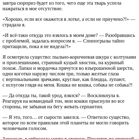
завтра сюрприз будет из того, чего еще эта тварь успела
нажраться в мое отсутствие.
«Хорошо, если все окажется в лотке, а если не приучено?!» —
страдала я.
«И всё-таки откуда это взялось в моем доме? — Разобравшись
с проблемой, задалась вопросом я. — Спин
огрыз
ы тайно
притащили, пока я не видела?!»
Я осмотрела существо: пыльно-коричневая шкура с колт
уна
ми
и про
плеш
инами, странный куцый хвостик, на куриный
похож. Лапки и мордочка прячутся во взъерошенной шерсти,
одни коготки наружу числом три, только желтые глаза
с вертикальными зрачками, круглые, как блюдца, лупают,
с испугом глядя на меня. Кошка не кошка, собака не собака?!
— Да откуда ты, такой урод, взялся? — Воскликнула я.
Реагируя на командный тон, мои кошки прыснули во все
стороны, не забывая на бегу жевать серпантин.
— Я это, того… от сырости завелся. — Ответило существо,
которое по всем правилам этой планеты не могло говорить
человечьим голосом.
Завизжав, я отбросила нечто в сторону. Пролетев по широкой