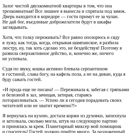
Залог чистой двухкомнатной квартиры в том, что она
трехкомнатная! Все лишнее я вынесла и спрятала под замок.
Дверь находится в коридоре — гости примут ее за чулан.
Не дай бог, въедливые доброжелатели будут в шкафы
заглядывать.
Хотя, что толку переживать? Все равно опозорюсь и сяду
в лужу, как тогда, когда, открывая
шампанск
ое, я разбила
люстру, ну, так хоть сделаю это, не бездействуя! Поэтому я
развила сверхактивное действо, и, конечно же, ничего
не успевала.
Судя по звуку, кошка активно блевала серпантином
в гостиной, слава богу, на кафель пола, а не на диван, куда я
буду сажать гостей.
«И прода еще не писана! — Переживала я, забегая с тряпками
и белизной в зал, зачищая, затирая, стараясь
поторапливаться. — Успею ли я сегодня порадовать своих
читателей или не хватит времени?!»
Я вернулась на кухню, достала коржи из духовки, запихнула
и затолкала, сколько могла, штук на следующую партию
и принялась за крем. Планетарный миксер мой помощник
и спаситель! Гостей должно прийти много. За разложенный