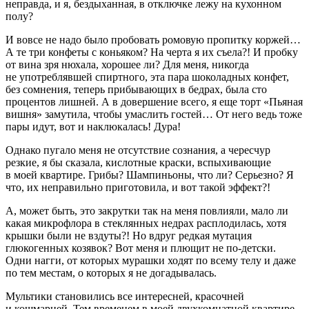
неправда, и я, бездыханная, в отключке лежу на кухонном
полу?
И вовсе не надо было пробовать ромовую пропитку коржей…
А те три конфеты с
конья
ком? На черта я их съела?! И пробку
от вина зря нюхала, хорошее ли? Для меня, никогда
не употреблявшей
спирт
ного, эта пара шоколадных конфет,
без сомнения, теперь прибывающих в бедрах, была сто
процентов лишней. А в довершение всего, я еще торт «Пьяная
вишня» замутила, чтобы умаслить гостей… От него ведь тоже
пары идут, вот и наклюкалась! Дура!
Однако пугало меня не отсутствие сознания, а чересчур
резкие, я бы сказала,
кислот
ные краски, вспыхивающие
в моей квартире. Грибы? Шампиньоны, что ли? Серьезно? Я
что, их неправильно приготовила, и вот такой эффект?!
А, может быть, это закрутки так на меня повлияли, мало ли
какая микрофлора в стеклянных недрах расплодилась, хотя
крышки были не вздуты?! Но вдруг редкая мутация
глюкогенных козявок? Вот меня и плющит не по-детски.
Одни нагги, от которых мурашки ходят по всему телу и даже
по тем местам, о которых я не догадывалась.
Мультики становились все интересней, красочней
и кошма
рне
й. Тем временем в моей двухкомнатной квартире,