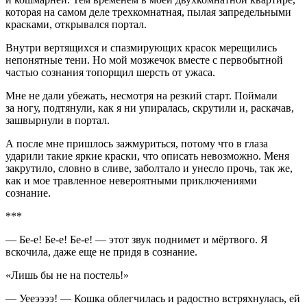
которая на самом деле трехкомнатная, пылая запредельными
красками, открывался портал.
Внутри вертящихся и спазмирующих красок мерещились
непонятные тени. Но мой мозжечок вместе с первобытной
частью сознания топорщил шерсть от ужаса.
Мне не дали убежать, несмотря на резкий старт. Поймали
за ногу, подтянули, как я ни упиралась, скрутили и, раскачав,
зашвырнули в портал.
А после мне пришлось зажмуриться, потому что в глаза
ударили такие яркие краски, что описать невозможно. Меня
закрутило, словно в сливе, заболтало и унесло прочь, так же,
как и мое травленное невероятными приключениями
сознание
.
***
— Бе-е! Бе-е! Бе-е! — этот звук поднимет и мёртвого. Я
вскочила, даже еще не придя в
сознание
.
«Лишь бы не на постель!»
— Уееээээ! — Кошка облегчилась и радостно встряхнулась, ей