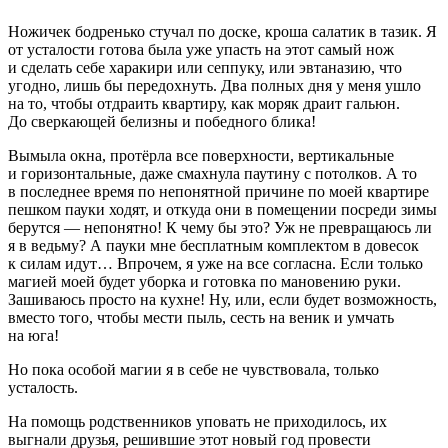
Ножичек бодренько стучал по доске, кроша салатик в тазик. Я
от усталости готова была уже упасть на этот самый нож
и сделать себе харакири или сеппуку, или эвтаназию, что
угодно, лишь бы передохнуть. Два полных дня у меня ушло
на то, чтобы отдраить квартиру, как моряк драит гальюн.
До сверкающей белизны и победного блика!
Вымыла окна, протёрла все поверхности, вертикальные
и горизонтальные, даже смахнула паутину с потолков. А то
в последнее время по непонятной причине по моей квартире
пешком пауки ходят, и откуда они в помещении посреди зимы
берутся — непонятно! К чему бы это? Уж не превращаюсь ли
я в ведьму? А пауки мне бесплатным комплектом в довесок
к силам идут… Впрочем, я уже на все согласна. Если только
магией моей будет уборка и готовка по мановению руки.
Зашиваюсь просто на кухне! Ну, или, если будет возможность,
вместо того, чтобы мести пыль, сесть на веник и умчать
на юга!
Но пока особой магии я в себе не чувствовала, только
усталость.
На помощь родственников уповать не приходилось, их
выгнали друзья, решившие этот новый год провести