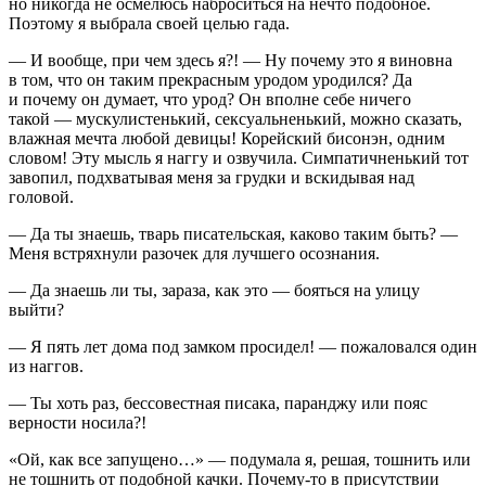
но никогда не осмелюсь наброситься на нечто подобное.
Поэтому я выбрала своей целью гада.
— И вообще, при чем здесь я?! — Ну почему это я
вино
вна
в том, что он таким прекрасным уродом уродился? Да
и почему он думает, что урод? Он вполне себе ничего
такой — мускулистенький,
секс
уальненький, можно сказать,
влажная мечта любой девицы! Корейский бисонэн, одним
словом! Эту мысль я наггу и озвучила. Симпатичненький тот
завопил, подхватывая меня за грудки и вскидывая над
головой.
— Да ты знаешь, тварь писательская, каково таким быть? —
Меня встряхнули разочек для лучшего осознания.
— Да знаешь ли ты, зараза, как это — бояться на улицу
выйти?
— Я пять лет дома под замком просидел! — пожаловался один
из наггов.
— Ты хоть раз, бессовестная писака, паранджу или пояс
верности носила?!
«Ой, как все запущено…» — подумала я, решая, тошнить или
не тошнить от подобной качки. Почему-то в присутствии