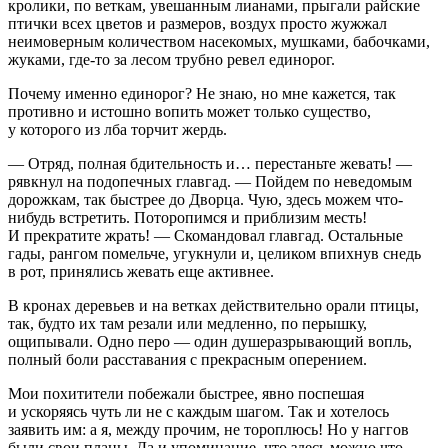
кролики, по веткам, увешанным лианами, прыгали райские
птички всех цветов и размеров, воздух просто жужжал
неимоверным количеством насекомых, мушками, бабочками,
жуками, где-то за лесом трубно ревел единорог.
Почему именно единорог? Не знаю, но мне кажется, так
противно и истошно вопить может только существо,
у которого из лба торчит жердь.
— Отряд, полная бдительность и… перестаньте жевать! —
рявкнул на подопечных главгад. — Пойдем по неведомым
дорожкам, так быстрее до Дворца. Чую, здесь можем что-
нибудь встретить. Поторопимся и приблизим месть!
И прекратите жрать! — Скомандовал главгад. Остальные
гады, рангом помельче, угукнули и, целиком впихнув снедь
в рот, принялись жевать еще активнее.
В кронах деревьев и на ветках действительно орали птицы,
так, будто их там резали или медленно, по перышку,
ощипывали. Одно перо — один душеразрывающий вопль,
полный боли расставания с прекрасным оперением.
Мои похитители побежали быстрее, явно поспешая
и ускоряясь чуть ли не с каждым шагом. Так и хотелось
заявить им: а я, между прочим, не тороплюсь! Но у наггов
были свои планы. Да и упоминание, что здесь можно что-