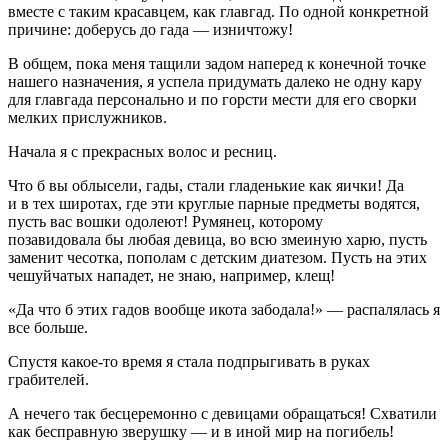
вместе с таким кр
асав
цем, как главгад. По одной конкретной
причине: доберусь до гада — изничтожу!
В общем, пока меня тащили задом наперед к конечной точке
нашего назначения, я успела придумать далеко не одну кару
для главгада персонально и по горсти мести для его сворки
мелких прислужников.
Начала я с прекрасных волос и ресниц.
Что б вы облысели, гады, стали гладенькие как яички! Да
и в тех широтах, где эти круглые парные предметы водятся,
пусть вас вошки одолеют! Румянец, которому
позавидовала бы любая девица, во всю змеиную харю, пусть
заменит чесотка, пополам с детским диатезом. Пусть на этих
чешуйчатых нападет, не знаю, например, клещ!
«Да что б этих гадов вообще икота забодала!» — распалялась я
все
боль
ше.
Спустя какое-то время я стала подпрыгивать в руках
грабителей.
А нечего так бесцеремонно с девицами обращаться! Схватили
как бесправную зверушку — и в иной мир на погибель!