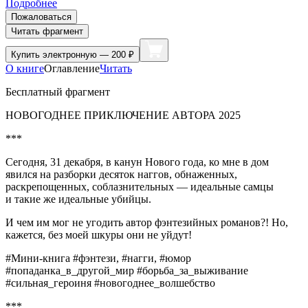
Подробнее
Пожаловаться
Читать фрагмент
Купить
электронную — 200 ₽
О книге
Оглавление
Читать
Бесплатный фрагмент
НОВОГОДНЕЕ ПРИКЛЮЧЕНИЕ АВТОРА 2025
***
Сегодня, 31 декабря, в канун Нового года, ко мне в дом
явился на разборки десяток наггов, обнаженных,
раскрепощенных, соблазнительных — идеальные самцы
и такие же идеальные убийцы.
И чем им мог не угодить автор фэнтезийных романов?! Но,
кажется, без моей шкуры они не уйдут!
#Мини-книга #фэнтези, #нагги, #юмор
#попаданка_в_другой_мир #борьба_за_выживание
#сильная_
героин
я #новогоднее_волшебство
***