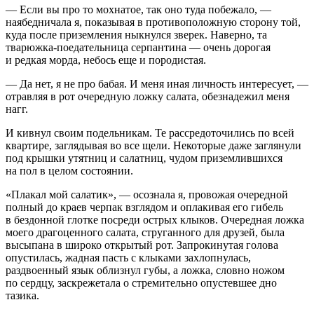
— Если вы про то мохнатое, так оно туда побежало, —
наябедничала я, показывая в противоположную сторону той,
куда после приземления ныкнулся зверек. Наверно, та
тварюжка-поедательница серпантина — очень дорогая
и редкая морда, небось еще и породистая.
— Да нет, я не про бабая. И меня иная личность интересует, —
отравляя в рот очередную ложку салата, обезнадежил меня
нагг.
И кивнул своим подельникам. Те рассредоточились по всей
квартире, заглядывая во все щели. Некоторые даже заглянули
под крышки утятниц и салатниц,
чудо
м приземлившихся
на пол в целом состоянии.
«Плакал мой салатик», — осознала я, провожая очередной
полный до краев черпак взглядом и оплакивая его гибель
в бездонной глотке посреди острых клыков. Очередная ложка
моего драгоценного салата, струганного для друзей, была
высыпана в широко открытый рот. Запрокинутая голова
опустилась, жадная пасть с клыками захлопнулась,
раздвоенный язык облизнул губы, а ложка, словно ножом
по сердцу, заскрежетала о стремительно опустевшее дно
тазика.