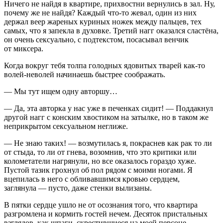
Ничего не найдя в квартире, прихвостни вернулись в зал. Ну,
почему же не найдя? Каждый что-то жевал, один из них
держал веер жареных куриных ножек между пальцев, тех
самых, что я запекла в духовке. Третий нагг оказался сластёна,
он очень
секс
уально, с подтекстом, посасывал венчик
от миксера.
Когда вокруг тебя толпа голодных ядовитых тварей как-то
волей-неволей начинаешь быстрее соображать.
— Мы тут ищем одну авторшу…
— Да, эта авторка у нас уже в печенках сидит! — Поддакнул
другой нагг с конским хвостиком на затылке, но в таком же
неприкрытом
секс
уальном неглиже.
— Не знаю таких! — возмутилась я, покраснев как рак то ли
от стыда, то ли от гнева, возомнив, что это критики или
колометатели нагрянули, но все оказалось гораздо хуже.
Пустой тазик грохнул об пол рядом с моими ногами. Я
вцепилась в него с обливавшимся кровью сердцем,
заглянула — пусто, даже стенки вылизаны.
В пятки сердце ушло не от осознания того, что квартира
разгромлена и кормить гостей нечем. Десяток пристальных
взглядов, как шпаги, скрестившиеся на моей персоне,