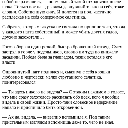
собой не разжались, — нормальный такой отходнячок после
шока. Только вот нагг, рывком дернувший тазик на себя, тоже
словил. Собственную силу. И полетел на пол, частично
расплескав на себя содержимое салатника.
Собратья, которым закуска не светила по причине того, что яд
у каждого нагга собственный и может убить других гадов,
дружно захохотали…
Гогот оборвал один резкий, быстро брошенный взгляд. Смех
застрял в горле у подельников, словно им туда по кинжалу
засадили. Победа была за главгадом, тазик остался в его
власти.
Опрокинутый нагг поднялся и, смахнув с себя крошки
любовно и чертовски мелко струганного салатика,
поинтересовался:
— Ты здесь никого не видела? — С этаким нажимом в голосе,
что мне сразу захотелось рассказать обо всех, кого я вообще
видела в своей жизни. Просто-таки словесное недержание
напало и приспичило быть откровенной.
— Ах да, видела, — внезапно вспомнила я. Под таким
пристальным взглядом вспомнишь даже то, чего не знал.