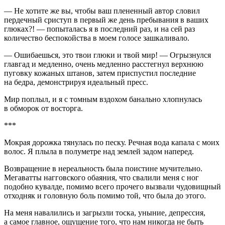
— Не хотите же вы, чтобы ваш плененный автор словил
пердечный сриступ в первый же день пребывания в ваших
глюках?! — попыталась я в последний раз, и на сей раз
количество беспокойства в моем голосе зашкаливало.
— Ошибаешься, это твои глюки и твой мир! —
Огрыз
нулся
главгад и медленно, очень медленно расстегнул верхнюю
пуговку кожаных штанов, затем приспустил последние
на бедра, демонстрируя идеальный пресс.
Мир поплыл, и я с томным вздохом б
анальн
о хлопнулась
в обморок от восторга.
***
Мокрая дорожка тянулась по песку. Речная вода капала с моих
волос. Я плыла в полуметре над землей задом наперед.
Возвращение в нереальность была поистине мучительно.
Мегаватты нагговского обаяния, что свалили меня с ног
подобно кувалде, помимо всего прочего вызвали
чудо
вищный
отходняк и головную
боль
помимо той, что была до этого.
На меня навалились и загрызли тоска, уныние, депрессия,
а самое главное, ощущение того, что нам никогда не быть