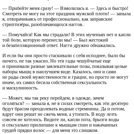
— Прибейте меня сразу! — Взмолилась я. — Здесь и быстро!
Смотреть не могу на этот праздник мужской плоти! — заныла
я, отворачиваясь от профессионально, как заправские
стриптизёры, разоблачающихся наггов.
— Помучайся! Как мы страдали! В этих мученьях нет и капли
той боли, которую перенесли мы! — Был жестокий
и безапелляционный ответ. Нагги дружно обнажались.
И если бы они просто стаскивали с себя исподнее, было бы
ничего, не так ужасно. Но эти гады чешуйчатые еще
и принимали разные завлекательные позы, показывая целые
наборы мышц в наилучшем виде. Казалось, они и сами
не рады своей мужественности и грации, но просто не могут
иначе, их самих бесила собственная
секс
уальность
и маскулинность.
— Может, мы так реку перейдем, в одежде, зачем
оголяться? — заныла я, не в силах смотреть, как эти десятеро
будут брасом преодолевать водные стремнины. Да и потом,
вдруг они решат не сжечь меня, а утопить. В воду лезть
совсем не хотелось. Видите ли, капли пота, брызги воды
и
секс
уально прилипшие к мышцам спин и накачанных
грудей прядки волос — для меня это слишком.