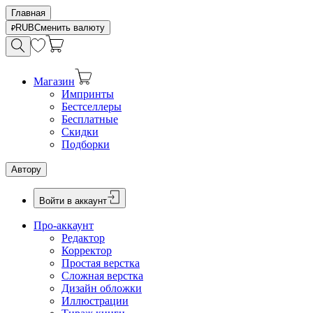
Главная
RUB
Сменить валюту
Магазин
Импринты
Бестселлеры
Бесплатные
Скидки
Подборки
Автору
Войти в аккаунт
Про-аккаунт
Редактор
Корректор
Простая верстка
Сложная верстка
Дизайн обложки
Иллюстрации