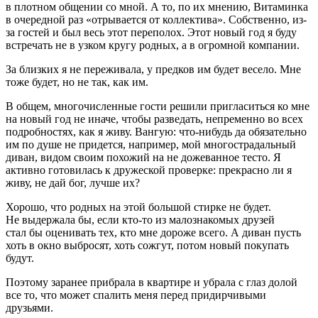
в плотном общении со мной. А то, по их мнению, Витаминка
в очередной раз «отрывается от коллектива». Собственно, из-
за гостей и был весь этот переполох. Этот новый год я буду
встречать не в узком кругу родных, а в огромной компании.
За близких я не переживала, у предков им будет весело. Мне
тоже будет, но не так, как им.
В общем, многочисленные гости решили пригласиться ко мне
на новый год не иначе, чтобы разведать, непременно во всех
подробностях, как я живу. Вангую: что-нибудь да обязательно
им по душе не придется, например, мой многострадальный
диван, видом своим похожий на не дожеванное тесто. Я
активно готовилась к дружеской проверке: прекрасно ли я
живу, не дай бог, лучше их?
Хорошо, что родных на этой
боль
шой стирке не будет.
Не выдержала бы, если кто-то из малознакомых друзей
стал бы оценивать тех, кто мне дороже всего. А диван пусть
хоть в окно выбросят, хоть сожгут, потом новый покупать
будут.
Поэтому заранее прибрала в квартире и убрала с глаз долой
все то, что может спалить меня перед придирчивыми
друзьями.