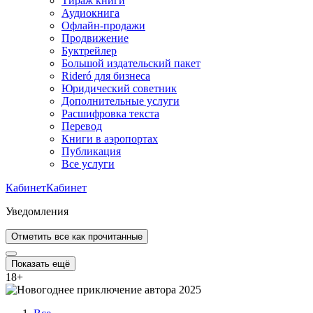
Тираж книги
Аудиокнига
Офлайн-продажи
Продвижение
Буктрейлер
Большой издательский пакет
Rideró для бизнеса
Юридический советник
Дополнительные услуги
Расшифровка текста
Перевод
Книги в аэропортах
Публикация
Все услуги
Кабинет
Кабинет
Уведомления
Отметить все как прочитанные
Показать ещё
18
+