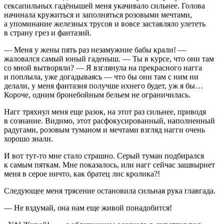
секс
апильных гадёнышей меня укачивало сильнее. Голова
начинала кружиться и заполняться розовыми мечтами,
а упоминание железных трусов и вовсе заставляло улететь
в страну грез и фантазий.
— Меня у жены пять раз незамужние бабы крали! —
жаловался самый юный гаденыш. — Ты в курсе, что они там
со мной вытворяли? — Я взглянула на прекрасного нагга
и поплыла, уже догадываясь — что бы они там с ним ни
делали, у меня фантазия получше ихнего будет, уж я бы…
Короче, одним бронебойным бельем не ограничилась.
Нагг тряхнул меня еще разок, на этот раз сильнее, приводя
в
сознание
. Видимо, этот расфокусированный, наполненный
радугами, розовым туманом и мечтами взгляд нагги очень
хорошо знали.
И вот тут-то мне стало страшно. Серый туман подбирался
к самым пяткам. Мне показалось, или нагг сейчас зашвы
рне
т
меня в серое ничто, как братец лис кролика?!
Следующее меня трясение остановила сильная рука главгада.
— Не вздумай, она нам еще живой понадобится!