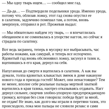
— Мы одну тварь ищем… — сообщил мне гад.
— Да-да… — Подтвердили подельники урода. Именно урода,
потому что, облизав ложку, этот гад снова опустил ее
в салатник, задумчиво помешал там, а потом, вновь
зачерпнув, отправил в рот. Прожевав выдал:
— Мы обязательно найдем эту тварь, — я впечатлилась
обещанием и не сомневалась в упорстве наггов, но сейчас я
страдала по салатику.
Вот ведь засранец, теперь в мусорку все выбрасывать, час
работы ножами, как самурай, и теперь все испорчено.
Ядовитый гад вновь обслюнявил ложку, засунул в тазик и,
вцепившись в его края, дернул на себя.
Напуганная до смерти я вцепилась в салатник. А как вы
думали, толпа ядовитых клыкастых змеюк в доме накануне
нового года и прихода гостей! Может, они ненастоящие? Тем
не менее, вполне себе реальные пальцы мертвой хваткой
вцепились в края тазика, наотрез отказываясь отдавать. Нагг
дернул сильнее, скорчив злобно-упорную предупреждающую
гримасу, которая без слов говорила: победа будет за мной,
не отдам! Не знаю, как долго мы играли в перетяни тазик, это
происходило, пока мои пальцы не словили релакс и сами