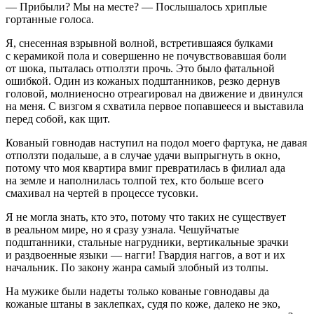
— Прибыли? Мы на месте? — Послышалось хриплые
гортанные голоса.
Я, снесенная взрывной волной, встретившаяся булками
с керамикой пола и совершенно не почувствовавшая боли
от шока, пыталась отползти прочь. Это было фатальной
ошибкой. Один из кожаных подштанников, резко дернув
головой, молниеносно отреагировал на движение и двинулся
на меня. С визгом я схватила первое попавшееся и выставила
перед собой, как щит.
Кованый говнодав наступил на подол моего фартука, не давая
отползти подальше, а в случае удачи выпрыгнуть в окно,
потому что моя квартира вмиг превратилась в филиал ада
на земле и наполнилась толпой тех, кто
боль
ше всего
смахивал на чертей в процессе тусовки.
Я не могла знать, кто это, потому что таких не существует
в реальном мире, но я сразу узнала. Чешуйчатые
подштанники, стальные нагрудники, вертикальные зрачки
и раздвоенные языки — нагги! Гвардия наггов, а вот и их
начальник. По закону жанра самый злобный из толпы.
На мужике были надеты только кованые говнодавы да
кожаные штаны в заклепках, судя по коже, далеко не эко,