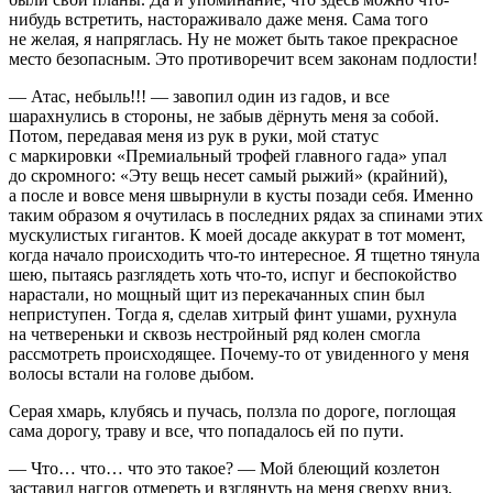
нибудь встретить, настораживало даже меня. Сама того
не желая, я напряглась. Ну не может быть такое прекрасное
место безопасным. Это противоречит всем законам подлости!
— Атас, небыль!!! — завопил один из гадов, и все
шарахнулись в стороны, не забыв дёрнуть меня за собой.
Потом, передавая меня из рук в руки, мой статус
с маркировки «Премиальный трофей главного гада» упал
до скромного: «Эту вещь несет самый рыжий» (крайний),
а после и вовсе меня швырнули в кусты позади себя. Именно
таким образом я очутилась в последних рядах за спинами этих
мускулистых гигантов. К моей досаде аккурат в тот момент,
когда начало происходить что-то интересное. Я тщетно тянула
шею, пытаясь разглядеть хоть что-то, испуг и беспокойство
нарастали, но мощный щит из перекачанных спин был
неприступен. Тогда я, сделав хитрый финт ушами, рухнула
на четвереньки и сквозь нестройный ряд колен смогла
рассмотреть происходящее. Почему-то от увиденного у меня
волосы встали на голове дыбом.
Серая хмарь, клубясь и пучась, ползла по дороге, поглощая
сама дорогу, траву и все, что попадалось ей по пути.
— Что… что… что это такое? — Мой блеющий козлетон
заставил наггов отмереть и взглянуть на меня сверху вниз.