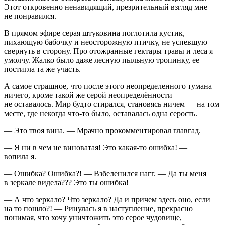
Этот откровенно ненавидящий, презрительный взгляд мне
не понравился.
В прямом эфире серая штуковина поглотила кустик,
пихающую бабочку и неосторожную птичку, не успевшую
свернуть в сторону. Про отожранные гектары травы и леса я
умолчу. Жалко было даже лесную пыльную тропинку, ее
постигла та же участь.
А самое страшное, что после этого неопределенного тумана
ничего, кроме такой же серой неопределённости
не оставалось. Мир будто стирался, становясь ничем — на том
месте, где некогда что-то было, оставалась одна серость.
— Это твоя вина. — Мрачно прокомментировал главгад.
— Я ни в чем не
вино
ватая! Это какая-то ошибка! —
вопила я.
— Ошибка? Ошибка?! — Взбеленился нагг. — Да ты меня
в зеркале видела??? Это ты ошибка!
— А что зеркало? Что зеркало? Да и причем здесь оно, если
на то пошло?! — Ринулась я в наступление, прекрасно
понимая, что хочу уничтожить это серое
чудо
вище,