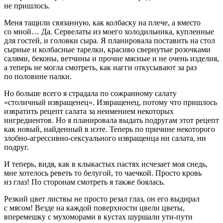
не пришлось.
Меня тащили связанную, как колбаску на плече, а вместо
со мной… Да. Сервелаты из моего холодильника, купленные
для гостей, и головки сыра. Я планировала поставить на стол
сырные и колбасные тарелки, красиво свернутые розочками
салями, беконы, ветчины и прочие мясные и не очень изделия,
а теперь не могла смотреть, как нагги откусывают за раз
по половине палки.
Но
боль
ше всего я страдала по сожранному салату
«столичный
извращ
енец».
Извращ
енец, потому что пришлось
изврат
ить рецепт салата за неимением некоторых
ингредиентов. Но я планировала выдать подругам этот рецепт
как новый, найденный в нэте. Теперь по причине некоторого
злобно-агрессивно-
секс
уального
извращ
енца ни салата, ни
подруг.
И теперь, видя, как в клыкастых пастях исчезает моя снедь,
мне хотелось реветь то белугой, то чаечкой. Просто кровь
из глаз! По сторонам смотреть я также боялась.
Резкий цвет листвы не просто резал глаз, он его выдирал
с мясом! Везде на каждой поверхности цвели цветы,
вперемешку с мухоморами в кустах шуршали ути-пути