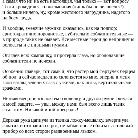
а самая что ни на есть настоящая, чья только — вот вопрос?
То ли крокодилья, то ли змеиная (лишь бы не человечья!)
и
боль
ше ничего, ну, кроме жестяного нагрудника, надетого
на босу грудь.
И вообще, змеючие мужики оказались, как на подпор:
аристок
ратич
но породистые, губительно соблазнительные —
в природе таких не бывает. Все местные герои до неприличия
волосаты и с пивными пузами.
Оглядев всю компашку, я протерла глаза, но оголодавшие
соблазнители не исчезли.
Особенно главарь, тот самый, что растер мой фартучек берцем
об пол, а сейчас медленно склоняется ко мне, вперив в меня
злой взгляд зеленых глаз с узкими, как иглы, вертикальными
зрачками.
Незнакомец оперся локтем о коленку, а другой рукой тянулся
к моей защите, — увы, между нами был всего лишь тазик
с салатом. Никакой иной преграды!
Дерзкая рука цапнула из тазика ложку-мешалку, зачерпнула
салатик и отправила в рот, не забыв после облизать столовый
прибор со всех сторон раздвоенным языком.