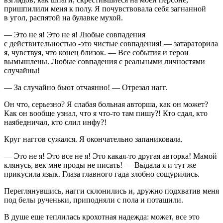
пришпилили меня к полу. Я почувствовала себя загнанной
в угол, распятой на булавке мухой.
— Это не я! Это не я! Любые совпадения
с действительностью -это чистые совпадения! — затараторила
я, чувствуя, что конец близок. — Все события и герои
вымышлены. Любые совпадения с реальными личностями
случайны!
— За случайно бьют отчаянно! — Отрезал нагг.
Он что, серьезно? Я слабая
боль
ная авторша, как он может?
Как он вообще узнал, что я что-то там пишу?! Кто сдал, кто
наябедничал, кто слил инфу?!
Круг наггов сужался. Я окончательно запаниковала.
— Это не я! Это все не я! Это какая-то другая авторка! Мамой
клянусь, век мне проды не писать! — Выдала я и тут же
прикусила язык. Глаза главного гада злобно сощурились.
Переглянувшись, нагги склонились и, дружно подхватив меня
под белы рученьки, приподняли с пола и потащили.
В душе еще теплилась крохотная надежда: может, все это