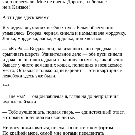
явно полегчало. Мне не очень. Дороти, ты
боль
ше
не в Канзасе!
А эти две здесь зачем?
Я увидела двух моих весёлых пусь. Белая облегченно
умывалась. Вторая, черная, сидела и намыливала мордочку.
Лапка, мордочка, лапка, мордочка, под хвостом.
— «Кхе!» — Выдала она, нализавшись, но передумала
срыгивать шерсть. Удивительное дело — обе пуси сидели
и даже не пытались драпать на полусогнутых, как обычно
бывает у чисто домашних кошек, попавших в незнакомое
место. Оставался только один вариант — эти квартирные
лежебоки здесь уже были.
***
— Где мы? — овцой заблеяла я, глядя на до неприличия
чудные пейзажи.
— Тебе лучше знать, подлая тварь, — единственный ответ,
который я получила на свое нытье.
Не могу пожаловаться, но ехала я почти с комфортом.
По крайней мере, самой мне ногами передвигать