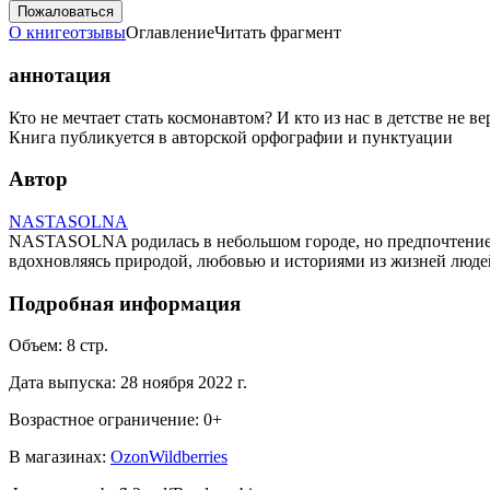
Пожаловаться
О книге
отзывы
Оглавление
Читать фрагмент
аннотация
Кто не мечтает стать космонавтом? И кто из нас в детстве не в
Книга публикуется в авторской орфографии и пунктуации
Автор
NASTASOLNA
NASTASOLNA родилась в небольшом городе, но предпочтение отд
вдохновляясь природой, любовью и историями из жизней люде
Подробная информация
Объем:
8
стр.
Дата выпуска:
28 ноября 2022 г.
Возрастное ограничение:
0
+
В магазинах:
Ozon
Wildberries