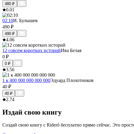
480
₽
0.0
1
02:10
И. Булышев
490
₽
490
₽
4.0
6
12 совсем коротких историй
Ива Белая
0
₽
0
₽
3.5
6
1 к 400 000 000 000 000
Эдуард Плохотников
40
₽
40
₽
2.7
4
Издай свою книгу
Создай свою книгу с Rideró бесплатно прямо сейчас. Это просто,