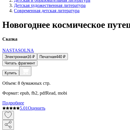
Детская и образовательная литература
Детская художественная литература
Современная детская литература
Новогоднее космическое путе
Сказка
NASTASOLNA
Электронная
16
₽
Печатная
440
₽
Читать фрагмент
Купить
Объем:
8
бумажных стр.
Формат:
epub, fb2, pdfRead, mobi
Подробнее
5.0
1
Оценить