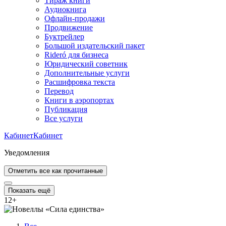
Тираж книги
Аудиокнига
Офлайн-продажи
Продвижение
Буктрейлер
Большой издательский пакет
Rideró для бизнеса
Юридический советник
Дополнительные услуги
Расшифровка текста
Перевод
Книги в аэропортах
Публикация
Все услуги
Кабинет
Кабинет
Уведомления
Отметить все как прочитанные
Показать ещё
12
+