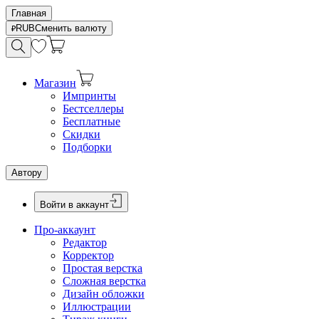
Главная
RUB
Сменить валюту
Магазин
Импринты
Бестселлеры
Бесплатные
Скидки
Подборки
Автору
Войти в аккаунт
Про-аккаунт
Редактор
Корректор
Простая верстка
Сложная верстка
Дизайн обложки
Иллюстрации