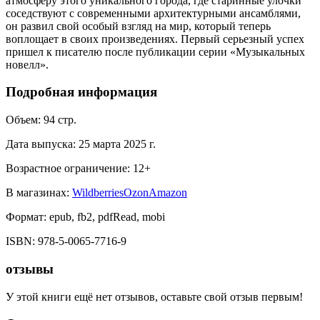
атмосферу этого уникального города, где старинные улочки
соседствуют с современными архитектурными ансамблями,
он развил свой особый взгляд на мир, который теперь
воплощает в своих произведениях. Первый серьезный успех
пришел к писателю после публикации серии «Музыкальных
новелл».
Подробная информация
Объем:
94
стр.
Дата выпуска:
25 марта 2025 г.
Возрастное ограничение:
12
+
В магазинах:
Wildberries
Ozon
Amazon
Формат:
epub, fb2, pdfRead, mobi
ISBN:
978-5-0065-7716-9
отзывы
У этой книги ещё нет отзывов, оставьте свой отзыв первым!