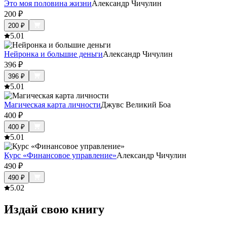
Это моя половина жизни
Александр Чичулин
200
₽
200
₽
5.0
1
Нейронка и большие деньги
Александр Чичулин
396
₽
396
₽
5.0
1
Магическая карта личности
Джувс Великий Боа
400
₽
400
₽
5.0
1
Курс «Финансовое управление»
Александр Чичулин
490
₽
490
₽
5.0
2
Издай свою книгу