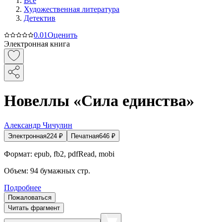
Все
Художественная литература
Детектив
0.0
1
Оценить
Электронная книга
Новеллы «Сила единства»
Александр Чичулин
Электронная
224
₽
Печатная
646
₽
Формат:
epub, fb2, pdfRead, mobi
Объем:
94
бумажных стр.
Подробнее
Пожаловаться
Читать фрагмент