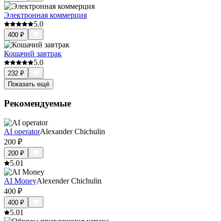
Электронная коммерция
5.0
400
₽
Кошачий завтрак
5.0
232
₽
Показать ещё
Рекомендуемые
AI operator
Alexander Chichulin
200
₽
200
₽
5.0
1
AI Money
Alexender Chichulin
400
₽
400
₽
5.0
1