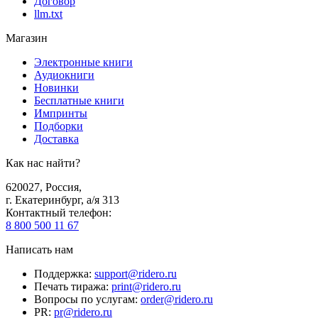
Договор
llm.txt
Магазин
Электронные книги
Аудиокниги
Новинки
Бесплатные книги
Импринты
Подборки
Доставка
Как нас найти?
620027
,
Россия
,
г. Екатеринбург, а/я 313
Контактный телефон
:
8 800 500 11 67
Написать нам
Поддержка
:
support@ridero.ru
Печать тиража
:
print@ridero.ru
Вопросы по услугам
:
order@ridero.ru
PR
:
pr@ridero.ru