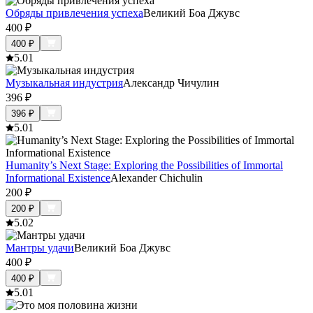
Обряды привлечения успеха
Великий Боа Джувс
400
₽
400
₽
5.0
1
Музыкальная индустрия
Александр Чичулин
396
₽
396
₽
5.0
1
Humanity’s Next Stage: Exploring the Possibilities of Immortal
Informational Existence
Alexander Chichulin
200
₽
200
₽
5.0
2
Мантры удачи
Великий Боа Джувс
400
₽
400
₽
5.0
1