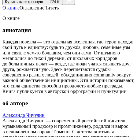
Купить
электронную — 224 ₽
О книге
Оглавление
Читать
О книге
аннотация
Каждая новелла — это отдельная вселенная, где герои находят
свой путь к единству: будь то дружба, любовь, семейные узы
или связь с чем-то большим, чем они сами. От шумного
мегаполиса до тихой деревни, от школьных коридоров
до больничных палат — везде, где люди учатся слышать друг
друга, рождается чудо. Здесь переплетаются судьбы
совершенно разных людей, объединивших community вокруг
важной общественной инициативы. Эти истории показывают,
что сила единства способна преодолеть любые преграды.
Книга публикуется в авторской орфографии и пунктуации
об авторе
Александр Чичулин
Александр Чичулин — современный российский писатель,
музыкальный продюсер и промт-инженер, родился и вырос
в великолепном городе Тюмени. С детства впитывая