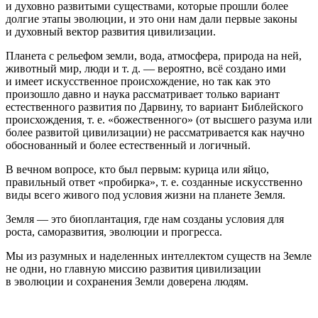
и духовно развитыми существами, которые прошли более
долгие этапы эволюции, и это они нам дали первые законы
и духовный вектор развития цивилизации.
Планета с рельефом
земли, вода, атмосфера, природа на ней,
животный мир, люди и т. д. — вероятно, всё создано ими
и имеет искусственное происхождение, но так как это
произошло давно и наука рассматривает только вариант
естественного развития по Дарвину, то вариант Библейского
происхождения, т. е. «божественного» (от высшего разума или
более развитой цивилизации) не рассматривается как научно
обоснованный и более естественный и логичный.
В вечном вопросе, кто был первым: курица или яйцо,
правильный ответ «пробирка», т. е. созданные искусственно
виды всего живого под условия жизни на планете Земля.
Земля — это биоплантация, где нам созданы условия для
роста, саморазвития, эволюции и прогресса.
Мы из разумных и наделенных интеллектом существ на Земле
не одни, но главную миссию развития цивилизации
в эволюции и сохранения Земли доверена людям.