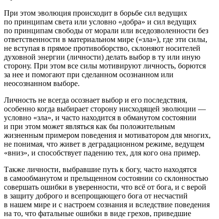
При этом эволюция происходит в борьбе сил ведущих
по принципам света или условно «добра» и сил ведущих
по принципам свободы от морали или вседозволенности без
ответственности в материальном мире («зла»), где эти силы,
не вступая в прямое противоборство, склоняют носителей
духовной энергии (личности) делать выбор в ту или иную
сторону. При этом все силы мотивируют личность, борются
за нее и помогают при сделанном осознанном или
неосознанном выборе.
Личность не всегда осознает выбор и его последствия,
особенно когда выбирает сторону нисходящей эволюции —
условно «зла», и часто находится в обманутом состоянии
и при этом может являться как бы положительным
жизненным примером поведения и мотиватором для многих,
не понимая, что живет в деградационном режиме, ведущем
«вниз», и способствует падению тех, для кого она пример.
Также личности, выбравшие путь к богу, часто находятся
в самообманутом и прельщенном состоянии со склонностью
совершать ошибки в уверенности, что всё от бога, и с верой
в защиту доброго и всепрощающего бога от несчастий
в нашем мире и с настроем сознания и вследствие поведения
на то, что фатальные ошибки в виде грехов, приведшие