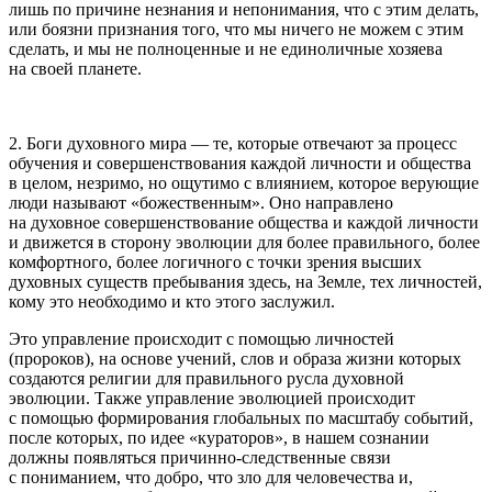
лишь по причине незнания и непонимания, что с этим делать,
или боязни признания того, что мы ничего не можем с этим
сделать, и мы не полноценные и не единоличные хозяева
на своей планете.
2. Боги духовного мира — те, которые отвечают за процесс
обучения и совершенствования каждой личности и общества
в целом, незримо, но ощутимо с влиянием, которое верующие
люди называют «божественным». Оно направлено
на духовное совершенствование общества и каждой личности
и движется в сторону эволюции для более правильного, более
комфортного, более логичного с точки зрения высших
духовных существ пребывания здесь, на Земле, тех личностей,
кому это необходимо и кто этого заслужил.
Это управление происходит с помощью личностей
(пророков), на основе учений, слов и образа жизни которых
создаются религии для правильного русла духовной
эволюции. Также управление эволюцией происходит
с помощью формирования глобальных по масштабу событий,
после которых, по идее «кураторов», в нашем сознании
должны появляться причинно-следственные связи
с пониманием, что добро, что зло для человечества и,