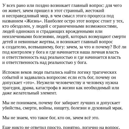
У всех рано или поздно возникает главный вопрос: для чего
он живет, зачем пришел в этот странный, жестокий
и несправедливый мир, в чем смысл этого процесса под
названием «Жизнь». Наиболее остро этот вопрос стоит у тех,
кто обездолен, у людей с ограниченными возможностями,
людей одиноких и страдающих врожденными или
неизлечимыми болезнями, людей, которых возмущают смерти
детей и невинные жертвы, и возникает главный вопрос
к создателю, всевышнему, богу: зачем, за что и почему? Всё ли
под контролем у бога и где начинается наша личная власть
и ответственность над реальностью и где начинается власть
и ответственность над реальностью у бога.
Испокон веков люди пытались найти логику трагических
событий и задавались вопросом: если есть бог, почему он
допускает «это». Неужели человечеству и человеку нужна
трагедия, драма, катастрофа в жизни как необходимый или
даже желательный элемент.
Мы не понимаем, почему бог забирает лучших и допускает
убийства, смерти, войны, нищету, болезни и духовный мрак.
Мы не знаем, что такое бог, кто он, зачем всё это.
Еще никто не ответил просто, понятно, логично на вопрос,