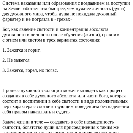
Система наказания или образования с воздаянием за поступки
на Земле работает тем быстрее, чем нужнее личность (душа)
для духовного мира, чтобы душа не покидала духовный
фарватер и не погрязла в «грехах».
Бог, как явление святости и концентрация абсолюта
духовности в личности после обучения (жизни), сравним
с огнем или светом в трех вариантах состояния:
1. Зажегся и горит.
2. Не зажегся.
3. Зажегся, горел, но погас.
Процесс духовной эволюции может выглядеть как процесс
создания в себе духовного абсолюта или части бога, которая
состоит в воспитании в себе святости в виде положительных
черт характера с соответствующим поведением без наделения
себя правом наказывать и судить.
Задача жизни в теле — создавать в себе насыщенность
святости, богатство души для присоединения к таким же
в духовном мире, по аналогии, как в материальном мире