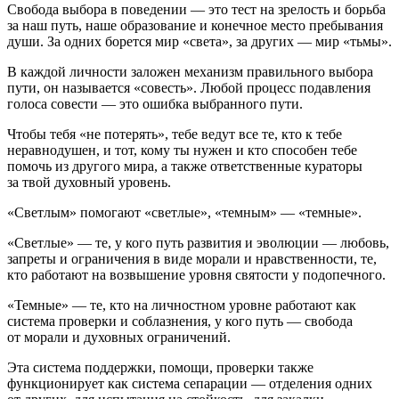
Свобода выбора в поведении — это тест на зрелость и борьба
за наш путь, наше образование и конечное место пребывания
души. За одних борется мир «света», за других — мир «тьмы».
В каждой личности заложен механизм правильного выбора
пути, он называется «совесть». Любой процесс подавления
голоса совести — это ошибка выбранного пути.
Чтобы тебя «не потерять», тебе ведут все те, кто к тебе
неравнодушен, и тот, кому ты нужен и кто способен тебе
помочь из другого мира, а также ответственные кураторы
за твой духовный уровень.
«Светлым» помогают «светлые», «темным» — «темные».
«Светлые» — те, у кого путь развития и эволюции — любовь,
запреты и ограничения в виде морали и нравственности, те,
кто работают на возвышение уровня святости у подопечного.
«Темные» — те, кто на личностном уровне работают как
система проверки и соблазнения, у кого путь — свобода
от морали и духовных ограничений.
Эта система поддержки, помощи, проверки также
функционирует как система сепарации — отделения одних