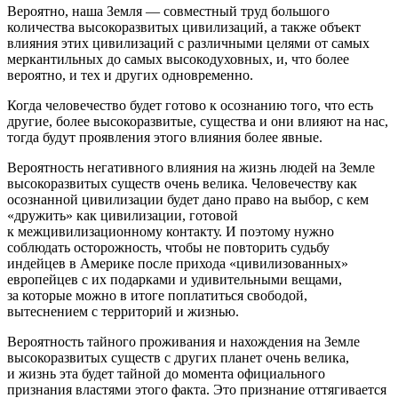
Вероятно, наша Земля — совместный труд большого
количества высокоразвитых цивилизаций, а также объект
влияния этих цивилизаций с различными целями от самых
меркантильных до самых высокодуховных, и, что более
вероятно, и тех и других одновременно.
Когда человечество будет готово к осознанию того, что есть
другие, более высокоразвитые, существа и они влияют на нас,
тогда будут проявления этого влияния более явные.
Вероятность негативного влияния на жизнь людей на Земле
высокоразвитых существ очень велика. Человечеству как
осознанной цивилизации будет дано право на выбор, с кем
«дружить» как цивилизации, готовой
к межцивилизационному контакту. И поэтому нужно
соблюдать осторожность, чтобы не повторить судьбу
индейцев в
Америк
е после прихода «цивилизованных»
европейцев с их подарками и удивительными вещами,
за которые можно в итоге поплатиться свободой,
вытеснением с территорий и жизнью.
Вероятность тайного проживания и нахождения на Земле
высокоразвитых существ с других планет очень велика,
и жизнь эта будет тайной до момента официального
признания властями этого факта. Это признание оттягивается