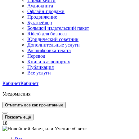
Тираж книги
Аудиокнига
Офлайн-продажи
Продвижение
Буктрейлер
Большой издательский пакет
Rideró для бизнеса
Юридический советник
Дополнительные услуги
Расшифровка текста
Перевод
Книги в аэропортах
Публикация
Все услуги
Кабинет
Кабинет
Уведомления
Отметить все как прочитанные
Показать ещё
18
+