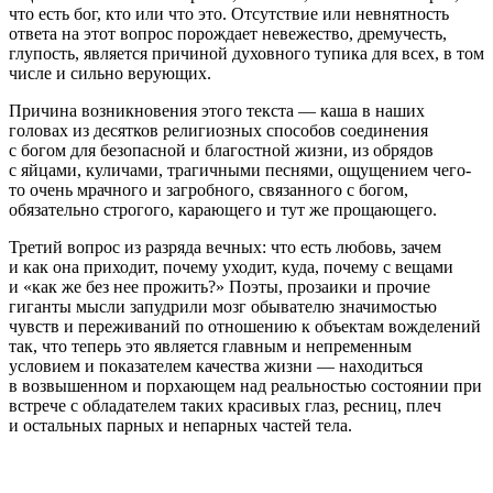
что есть бог, кто или что это. Отсутствие или невнятность
ответа на этот вопрос порождает невежество, дремучесть,
глупость, является причиной духовного тупика для всех, в том
числе и сильно верующих.
Причина возникновения этого текста — каша в наших
головах из десятков религиозных способов соединения
с богом для безопасной и благостной жизни, из обрядов
с яйцами, куличами, трагичными песнями, ощущением чего-
то очень мрачного и загробного, связанного с богом,
обязательно строгого, карающего и тут же прощающего.
Третий вопрос из разряда вечных: что есть любовь, зачем
и как она приходит, почему уходит, куда, почему с вещами
и «как же без нее прожить?» Поэты, прозаики и прочие
гиганты мысли запудрили мозг обывателю значимостью
чувств и переживаний по отношению к объектам вожделений
так, что теперь это является главным и непременным
условием и показателем качества жизни — находиться
в возвышенном и порхающем над реальностью состоянии при
встрече с обладателем таких красивых глаз, ресниц, плеч
и остальных парных и непарных частей тела.