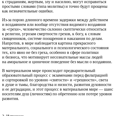
к страданиям, жертвам, злу и
насил
ию, могут исправиться
простыми словами (типа молитвы) и точно будут прощены
как незначительные ошибки.
Из-за порою длинного времени задержки между действием
и воздаянием или вообще отсутствия видимого воздаяния
за «грехи», человечество склонно скептически относиться
к религии, угрозам смертности грехов, к богу, к словам
священников, системе поощрения и наказания по делам.
Напротив, в мире наблюдается картина прекрасного
материального, социального и психологического состояния
тех, кто явно не без греха, особенно в сфере политики
и бизнеса, что мотивирует несознательные массы людей
на аморальное и циничное поведение без мысли о воздаянии.
В материальном мире происходит предварительный
образовательный процесс с экзаменами перед фильтрацией
и сортировкой по уровню «святости» и «грешности», света
в душе и тьмы, благородства и низости, развития духовности
и ее деградации, и этот процесс в материальном мире — шанс
носителям душ (личностям) по обретению или потере уровня
развития.