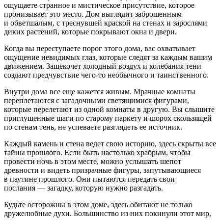
ощущаете странное и мистическое присутствие, которое
пронизывает это место. Дом выглядит заброшенным
и обветшалым, с треснувшей краской на стенах и зарослями
диких растений, которые покрывают окна и двери.
Когда вы переступаете порог этого дома, вас охватывает
ощущение невидимых глаз, которые следят за каждым вашим
движением. Защекочет холодный воздух и кол
ебан
ия тени
создают предчувствие чего-то необычного и таинственного.
Внутри дома все еще кажется живым. Мрачные комнаты
переплетаются с загадочными светящимися фигурами,
которые перелетают из одной комнаты в другую. Вы слышите
приглушенные шаги по старому паркету и шорох скользящей
по стенам тень, не успеваете разглядеть ее источник.
Каждый камень и стена ведет свою историю, здесь скрыты все
тайны прошлого. Если быть настолько храбрым, чтобы
провести ночь в этом месте, можно услышать шепот
древности и видеть призрачные фигуры, запутывающиеся
в паутине прошлого. Они пытаются передать свои
послания — загадку, которую нужно разгадать.
Будьте осторожны в этом доме, здесь обитают не только
дружелюбные духи. Большинство из них покинули этот мир,