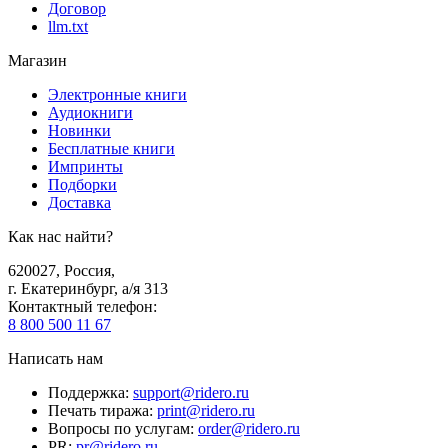
Договор
llm.txt
Магазин
Электронные книги
Аудиокниги
Новинки
Бесплатные книги
Импринты
Подборки
Доставка
Как нас найти?
620027
,
Россия
,
г. Екатеринбург, а/я 313
Контактный телефон
:
8 800 500 11 67
Написать нам
Поддержка
:
support@ridero.ru
Печать тиража
:
print@ridero.ru
Вопросы по услугам
:
order@ridero.ru
PR
:
pr@ridero.ru