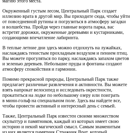
магию этого места.
Окруженный густым лесом, Центральный Парк создает
иллюзию врата в другой мир. Вы приходите сюда, чтобы уйти
от повседневной рутины и погрузиться в атмосферу загадки
и волшебства. Пройдя через главные ворота парка, вас
встретят дорожки, окруженные деревьями и кустарниками,
создающими впечатление лабиринта.
В теплые
летн
ие дни здесь можно отдохнуть на лужайках,
наслаждаясь тенистым прохладным воздухом и пением птиц.
Вы можете прогуляться по парку, наслаждаясь запахом цветов
и зеленью деревьев. Небольшие пруды и фонтаны создают
атмосферу спокойствия и гармонии.
Помимо прекрасной природы, Центральный Парк также
предлагает различные развлечения и активности. Вы можете
взять напрокат велосипед и исследовать окрестности,
прокатиться на лодке по небольшому озеру или поиграть
в мини-гольф на специальном поле. Здесь вы найдете все,
чтобы провести активный и интересный день с семьей.
Также, Центральный Парк известен своими множеством
скульптур и памятников, каждый из которых имеет свою
историю и некий магический смысл. Самым знаменитым
из них является памятник Стражник Врат, который