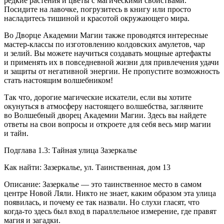
редкие растения и цветы с магическими свойствами.
Посидите на лавочке, погрузитесь в книгу или просто
насладитесь тишиной и красотой окружающего мира.
Во Дворце Академии Магии также проводятся интересные
мастер-классы по изготовлению колдовских амулетов, чар
и зелий. Вы можете научиться создавать мощные артефакты
и применять их в повседневной жизни для привлечения удачи
и защиты от негативной энергии. Не пропустите возможность
стать настоящим волшебником!
Так что, дорогие магические искатели, если вы хотите
окунуться в атмосферу настоящего волшебства, загляните
во Волшебный дворец Академии Магии. Здесь вы найдете
ответы на свои вопросы и откроете для себя весь мир магии
и тайн.
Подглава 1.3: Тайная улица Зазеркалье
Как найти: Зазеркалье, ул. Таинственная, дом 13
Описание: Зазеркалье — это таинственное место в самом
центре Новой Ляли. Никто не знает, каким образом эта улица
появилась, и почему ее так назвали. Но слухи гласят, что
когда-то здесь был вход в параллельное измерение, где правят
магия и загадки.