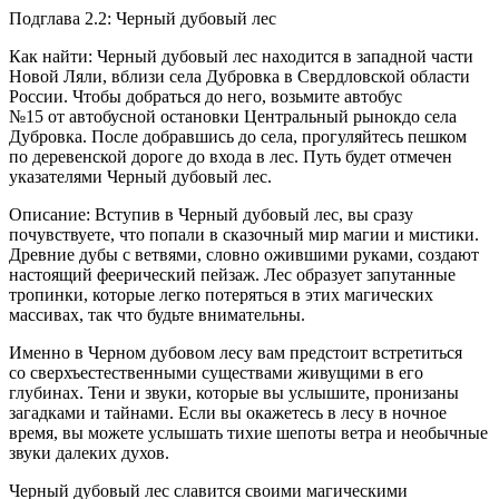
Подглава 2.2: Черный дубовый лес
Как найти: Черный дубовый лес находится в западной части
Новой Ляли, вблизи села Дубровка в Свердловской области
Росси
и. Чтобы добраться до него, возьмите автобус
№15 от автобусной остановки Центральный рынокдо села
Дубровка. После добравшись до села, прогуляйтесь пешком
по деревенской дороге до входа в лес. Путь будет отмечен
указателями Черный дубовый лес.
Описание: Вступив в Черный дубовый лес, вы сразу
почувствуете, что попали в сказочный мир магии и мистики.
Древние дубы с ветвями, словно ожившими руками, создают
настоящий феерический пейзаж. Лес образует запутанные
тропинки, которые легко потеряться в этих магических
массивах, так что будьте внимательны.
Именно в Черном дубовом лесу вам предстоит встретиться
со сверхъестественными существами живущими в его
глубинах. Тени и звуки, которые вы услышите, пронизаны
загадками и тайнами. Если вы окажетесь в лесу в ночное
время, вы можете услышать тихие шепоты ветра и необычные
звуки далеких духов.
Черный дубовый лес славится своими магическими