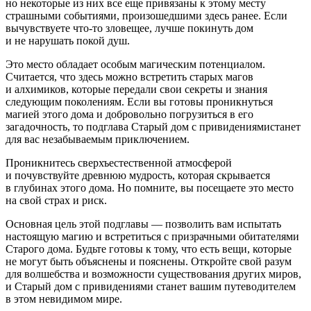
но некоторые из них все еще привязаны к этому месту
страшными событиями, произошедшими здесь ранее. Если
вычувствуете что-то зловещее, лучше покинуть дом
и не нарушать покой душ.
Это место обладает особым магическим потенциалом.
Считается, что здесь можно встретить старых магов
и алхимиков, которые передали свои секреты и знания
следующим поколениям. Если вы готовы проникнуться
магией этого дома и добровольно погрузиться в его
загадочность, то подглава Старый дом с привидениямистанет
для вас незабываемым приключением.
Проникнитесь сверхъестественной атмосферой
и почувствуйте древнюю мудрость, которая скрывается
в глубинах этого дома. Но помните, вы посещаете это место
на свой страх и риск.
Основная цель этой подглавы — позволить вам испытать
настоящую магию и встретиться с призрачными обитателями
Старого дома. Будьте готовы к тому, что есть вещи, которые
не могут быть объяснены и пояснены. Откройте свой разум
для волшебства и возможности существования других миров,
и Старый дом с привидениями станет вашим путеводителем
в этом невидимом мире.