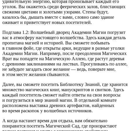
удивительную энергию, которая пронизывает каждый его
уголок. Вы окажетесь среди феерических залов, блистающих
свежими цветами и золотыми узорами. Стены будут,
казалось бы, дышать вместе с вами, словно само здание
оживает и приветствует новых посетителей.
Подглава 1.2: Волшебный дворец Академии Магии погрузит
вас в атмосферу настоящего волшебства. Здесь каждая деталь
пропитана магией и историей. Вы сможете побывать
в главном фойе, где открыты арки, ведущие в разные уголки
Академии Магии. Например, после преодоления Магических
Врат вы попадете на Магическую Аллею, где растут деревья
с древними заклинаниями на листвах. Прогуливаясь по аллее,
не забудьте загадать свое желание — ведь, поверьте мне,
в этом месте желания сбываются.
Далее, вы сможете посетить Библиотеку Знаний, где хранится
множество магических книг, манускриптов и свитков. Здесь
каждый посетитель сможет найти ответы на свои вопросы
и погрузиться в мир знаний магии. В отдельной комнате
расположена выставка древних артефактов, найденных
во время раскопок у волшебных источников.
А когда настанет время для отдыха, вам обязательно
понравится посетить Магический Сад, где произрастают