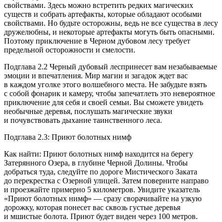
свойствами. Здесь можно встретить редких магических
существ и собрать артефакты, которые обладают особыми
свойствами. Но будьте осторожны, ведь не все существа в лесу
дружелюбны, и некоторые артефакты могуть быть опасными.
Поэтому приключение в Черном дубовом лесу требует
предельной осторожности и смелости.
Подглава 2.2 Черный дубовый леспринесет вам незабываемые
эмоции и впечатления. Мир магии и загадок ждет вас
в каждом уголке этого волшебного места. Не забудьте взять
с собой фонарик и камеру, чтобы запечатлеть это невероятное
приключение для себя и своей семьи. Вы сможете увидеть
необычные деревья, послушать магические звуки
и почувствовать дыхание таинственного леса.
Подглава 2.3: Приют болотных нимф
Как найти: Приют болотных нимф находится на берегу
Затерянного Озера, в глубине Черной Долины. Чтобы
добраться туда, следуйте по дороге Мистического Заката
до перекрестка с Озерной улицей. Затем поверните направо
и проезжайте примерно 5 километров. Увидите указатель
«Приют болотных нимф» — сразу сворачивайте на узкую
дорожку, которая понесет вас сквозь густые деревья
и мшистые болота. Приют будет виден через 100 метров.