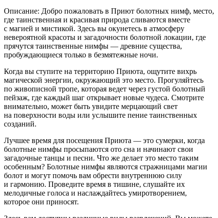
Описание: Добро пожаловать в Приют болотных нимф, место,
где таинственная и красивая природа сливаются вместе
с магией и мистикой. Здесь вы окунетесь в атмосферу
невероятной красоты и загадочности болотной локации, где
прячутся таинственные нимфы — древние существа,
пробуждающиеся только в безмятежные ночи.
Когда вы ступите на территорию Приюта, ощутите вихрь
магической энергии, окружающий это место. Прогуляйтесь
по живописной тропе, которая ведет через густой болотный
пейзаж, где каждый шаг открывает новые чудеса. Смотрите
внимательно, может быть увидите мерцающий свет
на поверхности воды или услышите пение таинственных
созданий.
Лучшее время для посещения Приюта — это сумерки, когда
болотные нимфы просыпаются ото сна и начинают свои
загадочные танцы и песни. Что же делает это место таким
особенным? Болотные нимфы являются стражницами магии
болот и могут помочь вам обрести внутреннюю силу
и гармонию. Проведите время в тишине, слушайте их
мелодичные голоса и наслаждайтесь умиротворением,
которое они приносят.