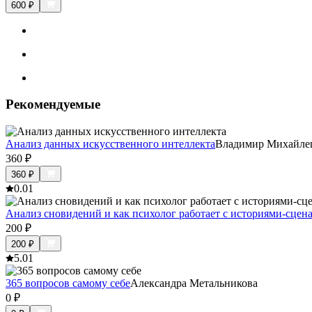
600
₽
Рекомендуемые
Анализ данных искусственного интеллекта
Владимир Михайле
360
₽
360
₽
0.0
1
Анализ сновидений и как психолог работает с историями-сцен
200
₽
200
₽
5.0
1
365 вопросов самому себе
Александра Метальникова
0
₽