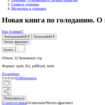
Здоровье, Отношения и Личное развитие
Семья и здоровье
Медицина и здоровье
Новая книга по голоданию. О
Ева АдаманТ
Электронная
520
₽
Печатная
644
₽
Читать фрагмент
Купить
Объем:
32
бумажных стр.
Формат:
epub, fb2, pdfRead, mobi
Подробнее
0.0
0
Оценить
Пожаловаться
О книге
отзывы
Оглавление
Читать фрагмент