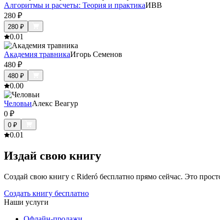
Алгоритмы и расчеты: Теория и практика
ИВВ
280
₽
280
₽
0.0
1
Академия травника
Игорь Семенов
480
₽
480
₽
0.0
0
Человьи
Алекс Веагур
0
₽
0
₽
0.0
1
Издай свою книгу
Создай свою книгу с Rideró бесплатно прямо сейчас. Это просто,
Создать книгу бесплатно
Наши услуги
Офлайн-продажи