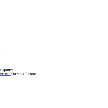
ц
ариями
Евгения Белова