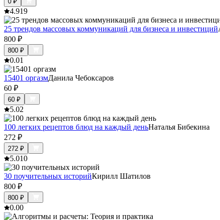
0
₽
4.9
19
25 трендов массовых коммуникаций для бизнеса и инвестиций
800
₽
800
₽
0.0
1
15401 оргазм
Данила Чебоксаров
60
₽
60
₽
5.0
2
100 легких рецептов блюд на каждый день
Наталья Бибекина
272
₽
272
₽
5.0
10
30 поучительных историй
Кирилл Шатилов
800
₽
800
₽
0.0
0