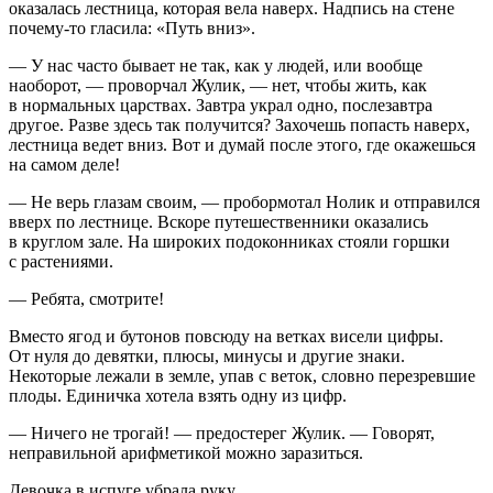
оказалась лестница, которая вела наверх. Надпись на стене
почему-то гласила: «Путь вниз».
— У нас часто бывает не так, как у людей, или вообще
наоборот, — проворчал Жулик, — нет, чтобы жить, как
в нормальных царствах. Завтра украл одно, послезавтра
другое. Разве здесь так получится? Захочешь попасть наверх,
лестница ведет вниз. Вот и думай после этого, где окажешься
на самом деле!
— Не верь глазам своим, — пробормотал Нолик и отправился
вверх по лестнице. Вскоре путешественники оказались
в круглом зале. На широких подоконниках стояли горшки
с растениями.
— Ребята, смотрите!
Вместо ягод и бутонов повсюду на ветках висели цифры.
От нуля до девятки, плюсы, минусы и другие знаки.
Некоторые лежали в земле, упав с веток, словно перезревшие
плоды. Единичка хотела взять одну из цифр.
— Ничего не трогай! — предостерег Жулик. — Говорят,
неправильной арифметикой можно заразиться.
Девочка в испуге убрала руку.