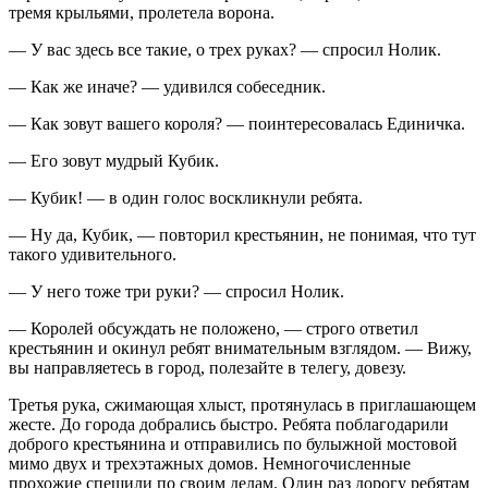
тремя крыльями, пролетела ворона.
— У вас здесь все такие, о трех руках? — спросил Нолик.
— Как же иначе? — удивился собеседник.
— Как зовут вашего короля? — поинтересовалась Единичка.
— Его зовут мудрый Кубик.
— Кубик! — в один голос воскликнули ребята.
— Ну да, Кубик, — повторил крестьянин, не понимая, что тут
такого удивительного.
— У него тоже три руки? — спросил Нолик.
— Королей обсуждать не положено, — строго ответил
крестьянин и окинул ребят внимательным взглядом. — Вижу,
вы направляетесь в город, полезайте в телегу, довезу.
Третья рука, сжимающая хлыст, протянулась в приглашающем
жесте. До города добрались быстро. Ребята поблагодарили
доброго крестьянина и отправились по булыжной мостовой
мимо двух и трехэтажных домов. Немногочисленные
прохожие спешили по своим делам. Один раз дорогу ребятам