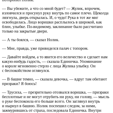
— Вы убежите, а что со мной будет? — Жулик, впрочем,
изловчился и просунул руку внутрь по самое плечо. Щеколда
лязгнула, дверь открылась. И, о чудо! Рука в тот же миг
освободилась. Лицо воришки расплылось в широкой, как
блин, улыбке. По-видимому, заклинание было рассчитано
только на закрытые двери.
— А ты боялся, — сказал Нолик.
— Мне, правда, уже привиделся палач с топором.
— Давайте войдем, а то явится его величество и сделает нам
какую-нибудь гадость, — сказала Единичка. Упоминание
о короле мгновенно стерло с лица Жулика улыбку. Он
с беспокойством оглянулся.
— В башне темно, — сказала девочка, — вдруг там обитают
призраки? Я боюсь!
— Трусиха, — презрительно отозвался воришка, — призраки
бесплотные и не могут отрубить ни руку, ни голову, — мысль
о руке беспокоила его больше всего. Он заглянул внутрь
и нырнул в башню. Нолик поспешил следом, за ними,
зажмурившись от страха, последовала Единичка. Внутри