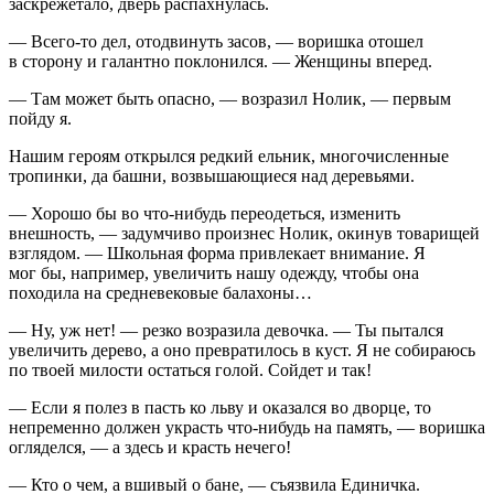
заскрежетало, дверь распахнулась.
— Всего-то дел, отодвинуть засов, — воришка отошел
в сторону и галантно поклонился. — Женщины вперед.
— Там может быть опасно, — возразил Нолик, — первым
пойду я.
Нашим героям открылся редкий ельник, многочисленные
тропинки, да башни, возвышающиеся над деревьями.
— Хорошо бы во что-нибудь переодеться, изменить
внешность, — задумчиво произнес Нолик, окинув товарищей
взглядом. — Школьная форма привлекает внимание. Я
мог бы, например, увеличить нашу одежду, чтобы она
походила на средневековые балахоны…
— Ну, уж нет! — резко возразила девочка. — Ты пытался
увеличить дерево, а оно превратилось в куст. Я не собираюсь
по твоей милости остаться голой. Сойдет и так!
— Если я полез в пасть ко льву и оказался во дворце, то
непременно должен украсть что-нибудь на память, — воришка
огляделся, — а здесь и красть нечего!
— Кто о чем, а вшивый о бане, — съязвила Единичка.