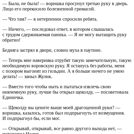
— Была, не была! — воришка просунул третью руку в дверь.
Лицо его перекосило болезненной гримасой.
— Что там? — в нетерпении спросили ребята.
— Ничего, — последовал ответ, в котором слышалась
с трудом сдерживаемая паника. — Я не могу вытащить руку
обратно!
Бедняга застрял в двери, словно муха в паутине.
— Теперь мне наверняка отрубят такую замечательную, такую
необходимую воровскую руку. Я останусь без работы, меня
с позором выгонят из гильдии. А я больше ничего не умею
делать! — заныл Жулик.
— Вместо того чтобы ныть и пытаться извлечь свою
никчемную руку, лучше бы открыл щеколду, — посоветовала
Единичка.
— Щеколду вы цените выше моей драгоценной руки? —
воришка, казалось, готов был подпрыгнуть от возмущения.
И подпрыгнул бы, если мог.
— Открывай, открывай, все равно другого выхода нет, —
поторопил Нолик.