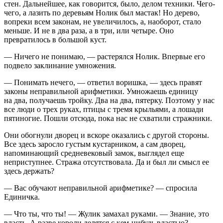
стен. Дальнейшее, как говорится, было, делом техники. Чего-
чего, а лазить по деревьям Нолик был мастак! Но дерево,
вопреки всем законам, не увеличилось, а, наоборот, стало
меньше. И не в два раза, а в три, или четыре. Оно
превратилось в большой куст.
— Ничего не понимаю, — растерялся Нолик. Впервые его
подвело заклинание умножения.
— Понимать нечего, — ответил воришка, — здесь правят
законы неправильной арифметики. Умножаешь единицу
на два, получаешь тройку. Два на два, пятерку. Поэтому у нас
все люди о трех руках, птицы с тремя крыльями, а лошади
пятиногие. Пошли отсюда, пока нас не схватили стражники.
Они обогнули дворец и вскоре оказались с другой стороны.
Все здесь заросло густым кустарником, а сам дворец,
напоминающий средневековый замок, выглядел еще
неприступнее. Стража отсутствовала. Да и был ли смысл ее
здесь держать?
— Вас обучают неправильной арифметике? — спросила
Единичка.
— Что ты, что ты! — Жулик замахал руками. — Знание, это
власть. А разве короли делятся с кем-нибудь властью?