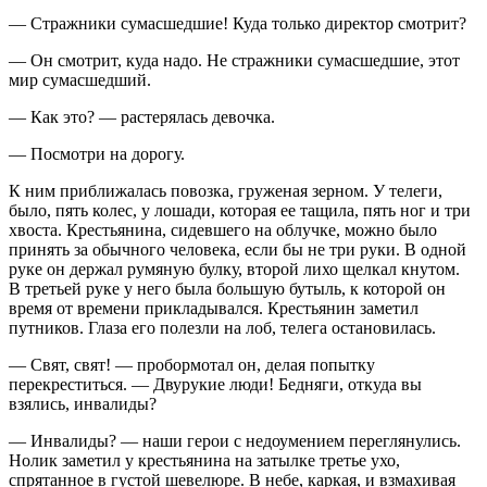
— Стражники сумасшедшие! Куда только директор смотрит?
— Он смотрит, куда надо. Не стражники сумасшедшие, этот
мир сумасшедший.
— Как это? — растерялась девочка.
— Посмотри на дорогу.
К ним приближалась повозка, груженая зерном. У телеги,
было, пять колес, у лошади, которая ее тащила, пять ног и три
хвоста. Крестьянина, сидевшего на облучке, можно было
принять за обычного человека, если бы не три руки. В одной
руке он держал румяную булку, второй лихо щелкал кнутом.
В третьей руке у него была большую бутыль, к которой он
время от времени прикладывался. Крестьянин заметил
путников. Глаза его полезли на лоб, телега остановилась.
— Свят, свят! — пробормотал он, делая попытку
перекреститься. — Двурукие люди! Бедняги, откуда вы
взялись, инвалиды?
— Инвалиды? — наши герои с недоумением переглянулись.
Нолик заметил у крестьянина на затылке третье ухо,
спрятанное в густой шевелюре. В небе, каркая, и взмахивая