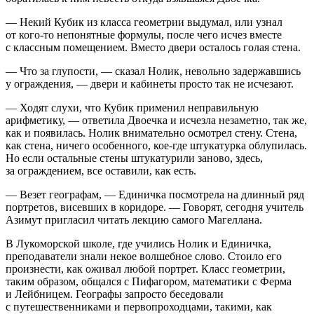
— Некий Кубик из класса геометрии выдумал, или узнал
от кого-то непонятные формулы, после чего исчез вместе
с классным помещением. Вместо двери осталось голая стена.
— Что за глупости, — сказал Нолик, невольно задержавшись
у ограждения, — двери и кабинеты просто так не исчезают.
— Ходят слухи, что Кубик применил неправильную
арифметику, — ответила Двоечка и исчезла незаметно, так же,
как и появилась. Нолик внимательно осмотрел стену. Стена,
как стена, ничего особенного, кое-где штукатурка облупилась.
Но если остальные стены штукатурили заново, здесь,
за ограждением, все оставили, как есть.
— Везет географам, — Единичка посмотрела на длинный ряд
портретов, висевших в коридоре. — Говорят, сегодня учитель
Азимут пригласил читать лекцию самого Магеллана.
В Лукоморской школе, где учились Нолик и Единичка,
преподаватели знали некое волшебное слово. Стоило его
произнести, как оживал любой портрет. Класс геометрии,
таким образом, общался с Пифагором, математики с Ферма
и Лейбницем. Географы запросто беседовали
с путешественниками и первопроходцами, такими, как