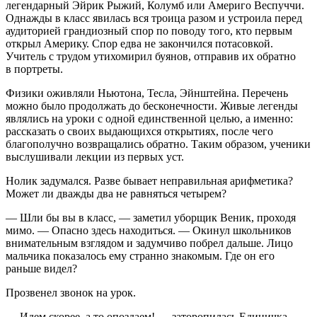
легендарный Эйрик Рыжий, Колумб или Америго Веспуччи.
Однажды в класс явилась вся троица разом и устроила перед
аудиторией грандиозный спор по поводу того, кто первым
открыл Америку. Спор едва не закончился потасовкой.
Учитель с трудом утихомирил буянов, отправив их обратно
в портреты.
Физики оживляли Ньютона, Тесла, Эйнштейна. Перечень
можно было продолжать до бесконечности. Живые легенды
являлись на уроки с одной единственной целью, а именно:
рассказать о своих выдающихся открытиях, после чего
благополучно возвращались обратно. Таким образом, ученики
выслушивали лекции из первых уст.
Нолик задумался. Разве бывает неправильная арифметика?
Может ли дважды два не равняться четырем?
— Шли бы вы в класс, — заметил уборщик Веник, проходя
мимо. — Опасно здесь находиться. — Окинул школьников
внимательным взглядом и задумчиво побрел дальше. Лицо
мальчика показалось ему странно знакомым. Где он его
раньше видел?
Прозвенел звонок на урок.
— Идем скорее, а то опоздаем! — заторопилась Единичка.