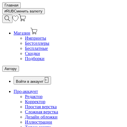
Главная
RUB
Сменить валюту
Магазин
Импринты
Бестселлеры
Бесплатные
Скидки
Подборки
Автору
Войти в аккаунт
Про-аккаунт
Редактор
Корректор
Простая верстка
Сложная верстка
Дизайн обложки
Иллюстрации