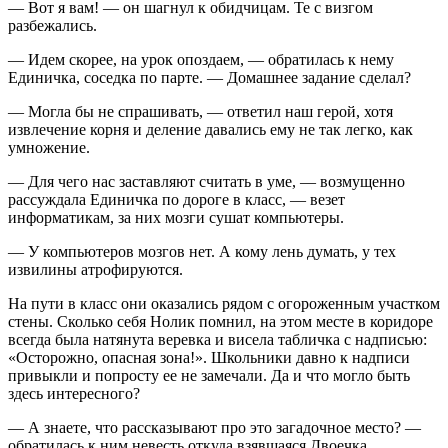
— Вот я вам! — он шагнул к обидчицам. Те с визгом
разбежались.
— Идем скорее, на урок опоздаем, — обратилась к нему
Единичка, соседка по парте. — Домашнее задание сделал?
— Могла бы не спрашивать, — ответил наш герой, хотя
извлечение корня и деление давались ему не так легко, как
умножение.
— Для чего нас заставляют считать в уме, — возмущенно
рассуждала Единичка по дороге в класс, — везет
информатикам, за них мозги сушат компьютеры.
— У компьютеров мозгов нет. А кому лень думать, у тех
извилины атрофируются.
На пути в класс они оказались рядом с огороженным участком
стены. Сколько себя Нолик помнил, на этом месте в коридоре
всегда была натянута веревка и висела табличка с надписью:
«Осторожно, опасная зона!». Школьники давно к надписи
привыкли и попросту ее не замечали. Да и что могло быть
здесь интересного?
— А знаете, что рассказывают про это загадочное место? —
обратилась к ним невесть откуда взявшаяся Двоечка.