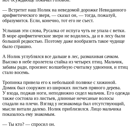
— Встретит наш Нолик на неведомой дорожке Невиданного
арифметического зверя, — сказал он, — тогда, пожалуй,
образумится. Если, конечно, тот его не съест.
Услышав эти слова, Русалка от испуга чуть не упала с ветки.
В море арифметические звери не водились, да и в лесу были
большой редкостью. Поэтому даже вообразить такое чудище
было страшно.
А Нолик углублялся все дальше в лес, размахивая сачком.
Высоко в небе пролетела стайка из четырех птиц. Мальчик,
забавы ради, произнес волшебную считалку удвоения, и птиц
стало восемь.
Тропинка привела его к небольшой полянке с хижиной.
Домик был сооружен из широких листьев пряного дерева.
У входа, поджав ноги, неподвижно сидел мальчик. Его одежда
также состояла из листьев, длинные нечесаные волосы
спадали на плечи. Взгляд у незнакомца был отсутствующий,
мысли витали далеко. Нолик приблизился. Лицо мальчика
показалось ему знакомым.
— Ты кто? — спросил он.