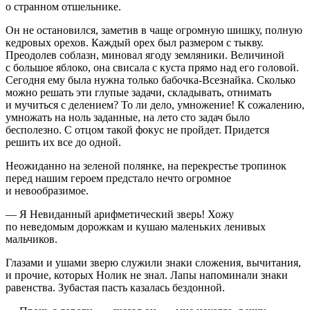
о странном отшельнике.
Он не остановился, заметив в чаще огромную шишку, полную
кедровых орехов. Каждый орех был размером с тыкву.
Преодолев соблазн, миновал ягоду земляники. Величиной
с большое яблоко, она свисала с куста прямо над его головой.
Сегодня ему была нужна только бабочка-Всезнайка. Сколько
можно решать эти глупые задачи, складывать, отнимать
и мучиться с делением? То ли дело, умножение! К сожалению,
умножать на ноль заданные, на лето сто задач было
бесполезно. С отцом такой фокус не пройдет. Придется
решить их все до одной.
Неожиданно на зеленой полянке, на перекрестье тропинок
перед нашим героем предстало нечто огромное
и невообразимое.
— Я Невиданный арифметический зверь! Хожу
по неведомым дорожкам и кушаю маленьких ленивых
мальчиков.
Глазами и ушами зверю служили знаки сложения, вычитания,
и прочие, которых Нолик не знал. Лапы напоминали знаки
равенства. Зубастая пасть казалась бездонной.