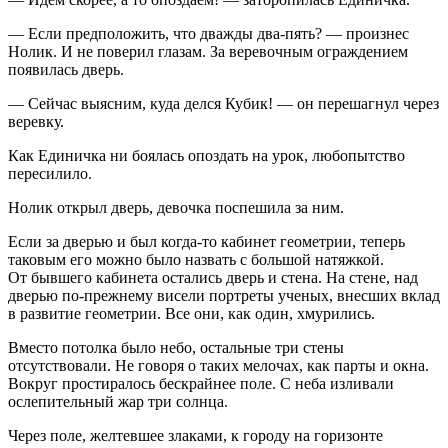
— Если предположить, что дважды два-пять? — произнес
Нолик. И не поверил глазам. За веревочным ограждением
появилась дверь.
— Сейчас выясним, куда делся Кубик! — он перешагнул через
веревку.
Как Единичка ни боялась опоздать на урок, любопытство
пересилило.
Нолик открыл дверь, девочка поспешила за ним.
Если за дверью и был когда-то кабинет геометрии, теперь
таковым его можно было назвать с большой натяжкой.
От бывшего кабинета остались дверь и стена. На стене, над
дверью по-прежнему висели портреты ученых, внесших вклад
в развитие геометрии. Все они, как один, хмурились.
Вместо потолка было небо, остальные три стены
отсутствовали. Не говоря о таких мелочах, как парты и окна.
Вокруг простиралось бескрайнее поле. С неба изливали
ослепительный жар три солнца.
Через поле, желтевшее злаками, к городу на горизонте