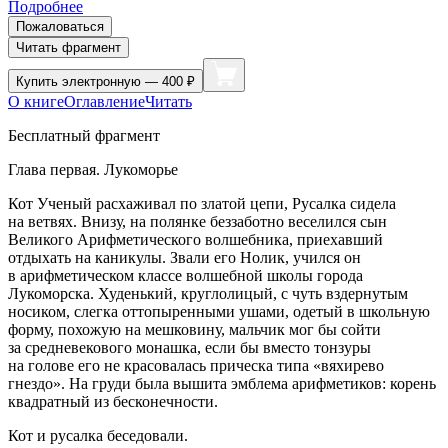
Подробнее
Пожаловаться
Читать фрагмент
Купить
электронную — 400 ₽
О книге
Оглавление
Читать
Бесплатный фрагмент
Глава первая. Лукоморье
Кот Ученый расхаживал по златой цепи, Русалка сидела
на ветвях. Внизу, на полянке беззаботно веселился сын
Великого Арифметического волшебника, приехавший
отдыхать на каникулы. Звали его Нолик, учился он
в арифметическом классе волшебной школы города
Лукоморска. Худенький, круглолицый, с чуть вздернутым
носиком, слегка оттопыренными ушами, одетый в школьную
форму, похожую на мешковину, мальчик мог бы сойти
за средневекового монашка, если бы вместо тонзуры
на голове его не красовалась прическа типа «вяхирево
гнездо». На груди была вышита эмблема арифметиков: корень
квадратный из бесконечности.
Кот и русалка беседовали.