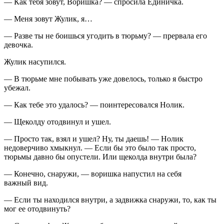
— Как тебя зовут, Воришка? — спросила Единичка.
— Меня зовут Жулик, я…
— Разве ты не боишься угодить в тюрьму? — прервала его
девочка.
Жулик насупился.
— В тюрьме мне побывать уже довелось, только я быстро
убежал.
— Как тебе это удалось? — поинтересовался Нолик.
— Щеколду отодвинул и ушел.
— Просто так, взял и ушел? Ну, ты даешь! — Нолик
недоверчиво хмыкнул. — Если бы это было так просто,
тюрьмы давно бы опустели. Или щеколда внутри была?
— Конечно, снаружи, — воришка напустил на себя
важный вид.
— Если ты находился внутри, а задвижка снаружи, то, как ты
мог ее отодвинуть?