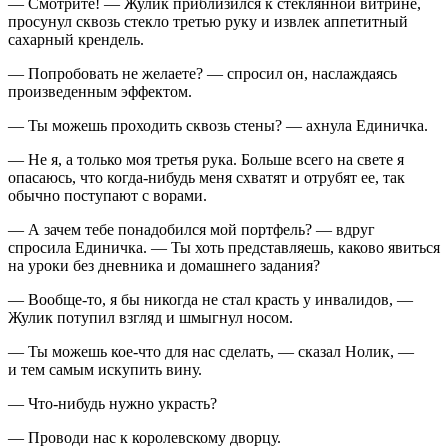
— Смотрите! — Жулик приблизился к стеклянной витрине,
просунул сквозь стекло третью руку и извлек аппетитный
сахарный крендель.
— Попробовать не желаете? — спросил он, наслаждаясь
произведенным эффектом.
— Ты можешь проходить сквозь стены? — ахнула Единичка.
— Не я, а только моя третья рука. Больше всего на свете я
опасаюсь, что когда-нибудь меня схватят и отрубят ее, так
обычно поступают с ворами.
— А зачем тебе понадобился мой портфель? — вдруг
спросила Единичка. — Ты хоть представляешь, каково явиться
на уроки без дневника и домашнего задания?
— Вообще-то, я бы никогда не стал красть у инвалидов, —
Жулик потупил взгляд и шмыгнул носом.
— Ты можешь кое-что для нас сделать, — сказал Нолик, —
и тем самым искупить вину.
— Что-нибудь нужно украсть?
— Проводи нас к королевскому дворцу.