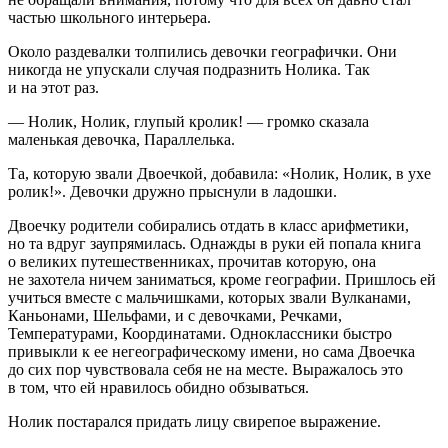
частью школьного интерьера.
Около раздевалки толпились девочки географички. Они
никогда не упускали случая подразнить Нолика. Так
и на этот раз.
— Нолик, Нолик, глупый кролик! — громко сказала
маленькая девочка, Параллелька.
Та, которую звали Двоечкой, добавила: «Нолик, Нолик, в ухе
ролик!». Девочки дружно прыснули в ладошки.
Двоечку родители собирались отдать в класс арифметики,
но та вдруг заупрямилась. Однажды в руки ей попала книга
о великих путешественниках, прочитав которую, она
не захотела ничем заниматься, кроме географии. Пришлось ей
учиться вместе с мальчишками, которых звали Вулканами,
Каньонами, Шельфами, и с девочками, Речками,
Температурами, Координатами. Одноклассники быстро
привыкли к ее негеографическому имени, но сама Двоечка
до сих пор чувствовала себя не на месте. Выражалось это
в том, что ей нравилось обидно обзываться.
Нолик постарался придать лицу свирепое выражение.