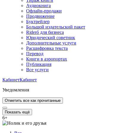
Тираж книги
Аудиокнига
Офлайн-продажи
Продвижение
Буктрейлер
Большой издательский пакет
Rideró для бизнеса
Юридический советник
Дополнительные услуги
Расшифровка текста
Перевод
Книги в аэропортах
Публикация
Все услуги
Кабинет
Кабинет
Уведомления
Отметить все как прочитанные
Показать ещё
6
+