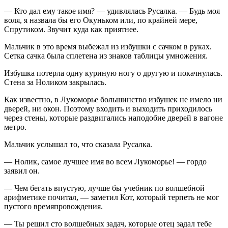
— Кто дал ему такое имя? — удивлялась Русалка. — Будь моя
воля, я назвала бы его Окуньком или, по крайней мере,
Спрутиком. Звучит куда как приятнее.
Мальчик в это время выбежал из избушки с сачком в руках.
Сетка сачка была сплетена из знаков таблицы умножения.
Избушка потерла одну куриную ногу о другую и покачнулась.
Стена за Ноликом закрылась.
Как известно, в Лукоморье большинство избушек не имело ни
дверей, ни окон. Поэтому входить и выходить приходилось
через стены, которые раздвигались наподобие дверей в вагоне
метро.
Мальчик услышал то, что сказала Русалка.
— Нолик, самое лучшее имя во всем Лукоморье! — гордо
заявил он.
— Чем бегать впустую, лучше бы учебник по волшебной
арифметике почитал, — заметил Кот, который терпеть не мог
пустого времяпровождения.
— Ты решил сто волшебных задач, которые отец задал тебе