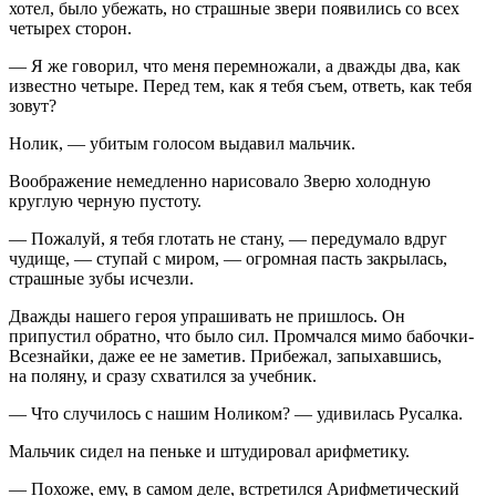
хотел, было убежать, но страшные звери появились со всех
четырех сторон.
— Я же говорил, что меня перемножали, а дважды два, как
известно четыре. Перед тем, как я тебя съем, ответь, как тебя
зовут?
Нолик, — убитым голосом выдавил мальчик.
Воображение немедленно нарисовало Зверю холодную
круглую черную пустоту.
— Пожалуй, я тебя глотать не стану, — передумало вдруг
чудище, — ступай с миром, — огромная пасть закрылась,
страшные зубы исчезли.
Дважды нашего героя упрашивать не пришлось. Он
припустил обратно, что было сил. Промчался мимо бабочки-
Всезнайки, даже ее не заметив. Прибежал, запыхавшись,
на поляну, и сразу схватился за учебник.
— Что случилось с нашим Ноликом? — удивилась Русалка.
Мальчик сидел на пеньке и штудировал арифметику.
— Похоже, ему, в самом деле, встретился Арифметический