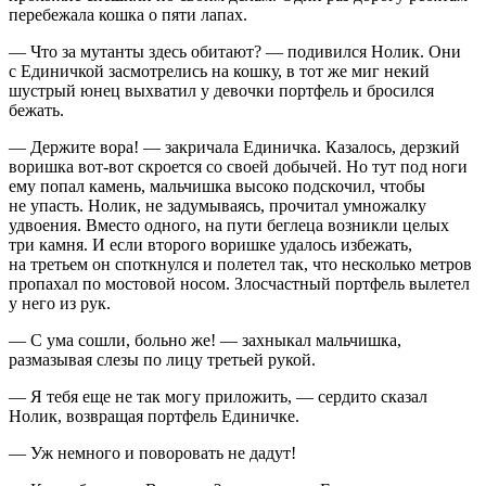
перебежала кошка о пяти лапах.
— Что за мутанты здесь обитают? — подивился Нолик. Они
с Единичкой засмотрелись на кошку, в тот же миг некий
шустрый юнец выхватил у девочки портфель и бросился
бежать.
— Держите вора! — закричала Единичка. Казалось, дерзкий
воришка вот-вот скроется со своей добычей. Но тут под ноги
ему попал камень, мальчишка высоко подскочил, чтобы
не упасть. Нолик, не задумываясь, прочитал умножалку
удвоения. Вместо одного, на пути беглеца возникли целых
три камня. И если второго воришке удалось избежать,
на третьем он споткнулся и полетел так, что несколько метров
пропахал по мостовой носом. Злосчастный портфель вылетел
у него из рук.
— С ума сошли, больно же! — захныкал мальчишка,
размазывая слезы по лицу третьей рукой.
— Я тебя еще не так могу приложить, — сердито сказал
Нолик, возвращая портфель Единичке.
— Уж немного и поворовать не дадут!