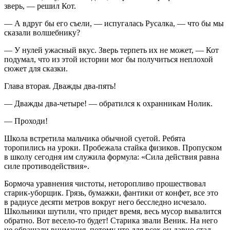
зверь, — решил Кот.
— А вдруг бы его съели, — испугалась Русалка, — что бы мы
сказали волшебнику?
— У нулей ужасный вкус. Зверь терпеть их не может, — Кот
подумал, что из этой истории мог бы получиться неплохой
сюжет для сказки.
Глава вторая. Дважды два-пять!
— Дважды два-четыре! — обратился к охранникам Нолик.
— Проходи!
Школа встретила мальчика обычной суетой. Ребята
торопились на уроки. Пробежала стайка физиков. Пропуском
в школу сегодня им служила формула: «Сила действия равна
силе противодействия».
Бормоча уравнения чистоты, неторопливо прошествовал
старик-уборщик. Грязь, бумажки, фантики от конфет, все это
в радиусе десяти метров вокруг него бесследно исчезало.
Школьники шутили, что придет время, весь мусор вывалится
обратно. Вот весело-то будет! Старика звали Веник. На него
не обращали внимания, потому что для всех он давно стал