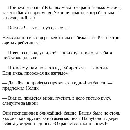
— Причем тут баня? В банях можно украсть только мелочь,
так что баня не для меня. Уж и не помню, когда был там
в последний раз.
— Вот-вот! — хмыкнула девочка.
Неожиданно из-за деревьев к ним выбежала стайка пестро
одетых ребятишек.
— Прячьтесь, колдун идет! — крикнул кто-то, и ребята
побежали дальше.
— По-моему, нам пора отсюда убираться, — заметила
Единичка, провожая их взглядом.
— Давайте попробуем спрятаться в одной из башен, —
предложил Нолик.
— Видно, придется вновь пустить в дело третью руку,
следуйте за мной!
Они поспешили к ближайшей башне. Башня была не столь
высока, как другие, зато самая мощная. На дубовой двери
ребята увидели надпись: «Охраняется заклинанием!».