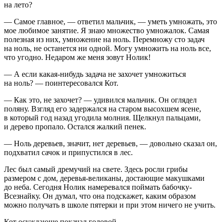
на лето?
— Самое главное, — ответил мальчик, — уметь умножать, это
мое любимое занятие. Я знаю множество умножалок. Самая
полезная из них, умножение на ноль. Перемножу сто задач
на ноль, не останется ни одной. Могу умножить на ноль все,
что угодно. Недаром же меня зовут Нолик!
— А если какая-нибудь задача не захочет умножиться
на ноль? — поинтересовался Кот.
— Как это, не захочет? — удивился мальчик. Он оглядел
поляну. Взгляд его задержался на старом высохшем ясене,
в который год назад угодила молния. Щелкнул пальцами,
и дерево пропало. Остался жалкий пенек.
— Ноль деревьев, значит, нет деревьев, — довольно сказал он,
подхватил сачок и припустился в лес.
Лес был самый дремучий на свете. Здесь росли грибы
размером с дом, деревья-великаны, достающие макушками
до неба. Сегодня Нолик намеревался поймать бабочку-
Всезнайку. Он думал, что она подскажет, каким образом
можно получать в школе пятерки и при этом ничего не учить.
Кот осуждающе покачал головой.