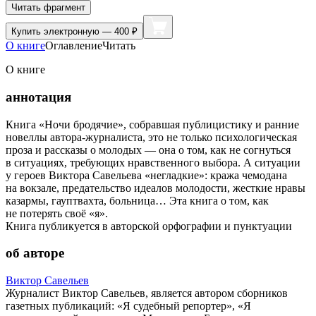
Читать фрагмент
Купить
электронную — 400 ₽
О книге
Оглавление
Читать
О книге
аннотация
Книга «Ночи бродячие», собравшая публицистику и ранние
новеллы автора-журналиста, это не только психологическая
проза и рассказы о молодых — она о том, как не согнуться
в ситуациях, требующих нравственного выбора. А ситуации
у героев Виктора Савельева «негладкие»: кража чемодана
на вокзале, предательство идеалов молодости, жесткие нравы
казармы, гауптвахта, больница… Эта книга о том, как
не потерять своё «я».
Книга публикуется в авторской орфографии и пунктуации
об авторе
Виктор Савельев
Журналист Виктор Савельев, является автором сборников
газетных публикаций: «Я судебный репортер», «Я