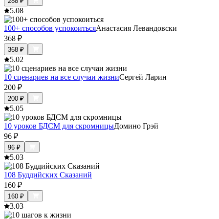
288
₽
5.0
8
100+ способов успокоиться
Анастасия Левандовски
368
₽
368
₽
5.0
2
10 сценариев на все случаи жизни
Сергей Ларин
200
₽
200
₽
5.0
5
10 уроков БДСМ для скромницы
Домино Грэй
96
₽
96
₽
5.0
3
108 Буддийских Сказаний
160
₽
160
₽
3.0
3