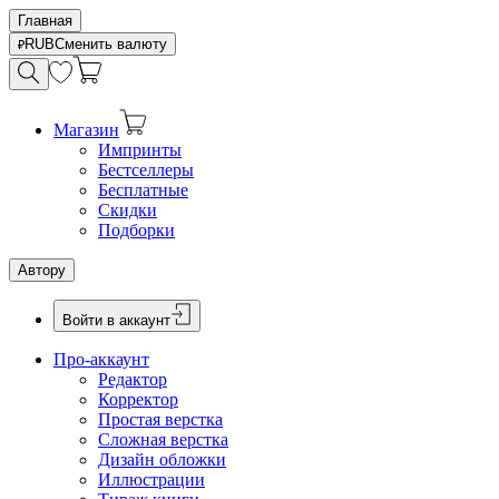
Главная
RUB
Сменить валюту
Магазин
Импринты
Бестселлеры
Бесплатные
Скидки
Подборки
Автору
Войти в аккаунт
Про-аккаунт
Редактор
Корректор
Простая верстка
Сложная верстка
Дизайн обложки
Иллюстрации