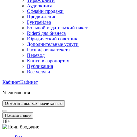
Тираж книги
Аудиокнига
Офлайн-продажи
Продвижение
Буктрейлер
Большой издательский пакет
Rideró для бизнеса
Юридический советник
Дополнительные услуги
Расшифровка текста
Перевод
Книги в аэропортах
Публикация
Все услуги
Кабинет
Кабинет
Уведомления
Отметить все как прочитанные
Показать ещё
18
+