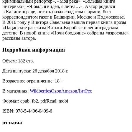
криминальный репортер», «Моя река», «Большая книга
интервью», «Я был, я видел, я летел…». Автор родился
в Калининграде, писать начал солдатом в армии, был
корреспондентом газет в Башкирии, Москве и Подмосковье.
В 2016 году у Виктора Савельева вышла первая книга прозы
«Пацанские рассказы Витьки-Воробья» о ленинградском
детстве. В новой книге «Ночи бродячие» собраны «взрослые»
рассказы автора.
Подробная информация
Объем:
182
стр.
Дата выпуска:
26 декабря 2018 г.
Возрастное ограничение:
18
+
В магазинах:
Wildberries
Ozon
Amazon
ЛитРес
Формат:
epub, fb2, pdfRead, mobi
ISBN:
978-5-4496-0499-6
отзывы