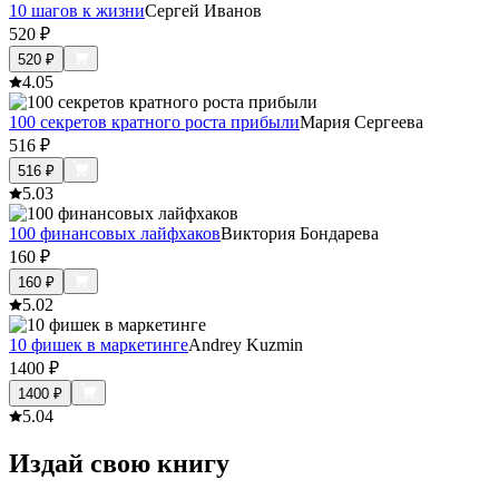
10 шагов к жизни
Сергей Иванов
520
₽
520
₽
4.0
5
100 секретов кратного роста прибыли
Мария Сергеева
516
₽
516
₽
5.0
3
100 финансовых лайфхаков
Виктория Бондарева
160
₽
160
₽
5.0
2
10 фишек в маркетинге
Andrey Kuzmin
1400
₽
1400
₽
5.0
4
Издай свою книгу