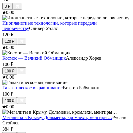
0
₽
0.0
0
Инопланетные технологии, которые передали
человечеству
Оливер Уэллс
120
₽
120
₽
0.0
0
Космос — Великий Обманщик
Александр Хорев
100
₽
100
₽
0.0
0
Галактическое выравнивание
Виктор Бабушкин
100
₽
100
₽
0.0
0
Мегалиты в Крыму. Дольмены, кромлехи, менгиры…
Руслан
Стойчев
384
₽