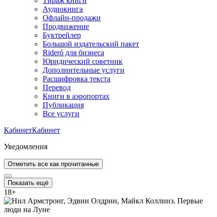
Тираж книги
Аудиокнига
Офлайн-продажи
Продвижение
Буктрейлер
Большой издательский пакет
Rideró для бизнеса
Юридический советник
Дополнительные услуги
Расшифровка текста
Перевод
Книги в аэропортах
Публикация
Все услуги
Кабинет
Кабинет
Уведомления
Отметить все как прочитанные
Показать ещё
18
+