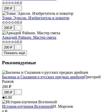
0.0
200
₽
Томас Эдисон. Изобретатель и новатор
0.0
200
₽
Аркадий Райкин. Мастер смеха
0.0
200
₽
Показать ещё
Рекомендуемые
Былины и Сказания о русских предках арийцев
Григорий
Рыжов
280
₽
280
₽
0.0
0
История изучения Вселенной
Н. Морозов
0
₽