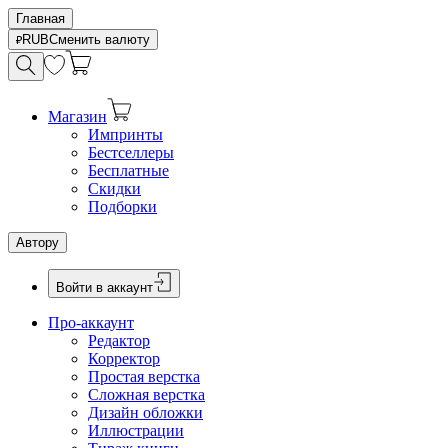
Главная
RUB
Сменить валюту
Магазин
Импринты
Бестселлеры
Бесплатные
Скидки
Подборки
Автору
Войти в аккаунт
Про-аккаунт
Редактор
Корректор
Простая верстка
Сложная верстка
Дизайн обложки
Иллюстрации