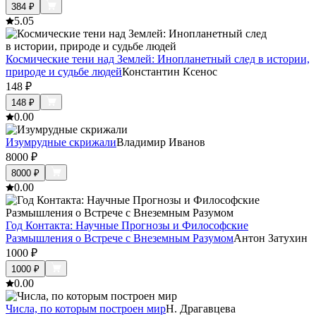
384
₽
5.0
5
Космические тени над Землей: Инопланетный след в истории,
природе и судьбе людей
Константин Ксенос
148
₽
148
₽
0.0
0
Изумрудные скрижали
Владимир Иванов
8000
₽
8000
₽
0.0
0
Год Контакта: Научные Прогнозы и Философские
Размышления о Встрече с Внеземным Разумом
Антон Затухин
1000
₽
1000
₽
0.0
0
Числа, по которым построен мир
Н. Драгавцева