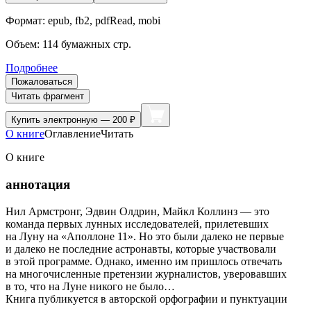
Формат:
epub, fb2, pdfRead, mobi
Объем:
114
бумажных стр.
Подробнее
Пожаловаться
Читать фрагмент
Купить
электронную — 200 ₽
О книге
Оглавление
Читать
О книге
аннотация
Нил Армстронг, Эдвин Олдрин, Майкл Коллинз — это
команда первых лунных исследователей, прилетевших
на Луну на «Аполлоне 11». Но это были далеко не первые
и далеко не последние астронавты, которые участвовали
в этой программе. Однако, именно им пришлось отвечать
на многочисленные претензии журналистов, уверовавших
в то, что на Луне никого не было…
Книга публикуется в авторской орфографии и пунктуации