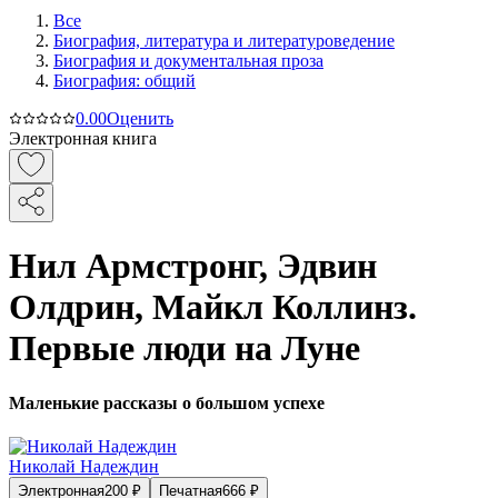
Все
Биография, литература и литературоведение
Биография и документальная проза
Биография: общий
0.0
0
Оценить
Электронная книга
Нил Армстронг, Эдвин
Олдрин, Майкл Коллинз.
Первые люди на Луне
Маленькие рассказы о большом успехе
Николай Надеждин
Электронная
200
₽
Печатная
666
₽