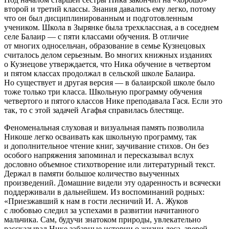
второй и третий классы. Знания давались ему легко, потому
что он был дисциплинированным и подготовленным
учеником. Школа в Зырянке была трехклассная, а в соседнем
селе Балаир — с пяти классами обучения. В отличие
от многих односельчан, образование в семье Кузнецовых
считалось делом серьезным. Во многих книжных изданиях
о Кузнецове утверждается, что Ника обучение в четвертом
и пятом классах продолжал в сельской школе Балаира.
Но существует и другая версия — в балаирской школе было
тоже только три класса. Школьную программу обучения
четвертого и пятого классов Нике преподавала Гася. Если это
так, то с этой задачей Агафья справилась блестяще.
Феноменальная слуховая и визуальная память позволила
Никоше легко осваивать как школьную программу, так
и дополнительное чтение книг, заучивание стихов. Он без
особого напряжения запоминал и пересказывал вслух
дословно объемное стихотворение или литературный текст.
Держал в памяти большое количество выученных
произведений. Домашние видели эту одаренность и всячески
поддерживали в дальнейшем. Из воспоминаний родных:
«Приезжавший к нам в гости лесничий И. А. Жуков
с любовью следил за успехами в развитии начитанного
мальчика. Сам, будучи знатоком природы, увлекательно
рассказывал Нике забавные истории о жизни леса, зверей