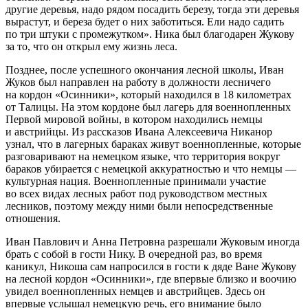
другие деревья, надо рядом посадить березу, тогда эти деревья
вырастут, и береза будет о них заботиться. Ели надо садить
по три штуки с промежутком». Ника был благодарен Жукову
за то, что он открыл ему жизнь леса.
Позднее, после успешного окончания лесной школы, Иван
Жуков был направлен на работу в должности лесничего
на кордон «Осинники», который находился в 18 километрах
от Талицы. На этом кордоне был лагерь для военнопленных
Первой мировой войны, в котором находились немцы
и австрийцы. Из рассказов Ивана Алексеевича Никанор
узнал, что в лагерных бараках живут военнопленные, которые
разговаривают на немецком языке, что территория вокруг
бараков убирается с немецкой аккуратностью и что немцы —
культурная нация. Военнопленные принимали участие
во всех видах лесных работ под руководством местных
лесников, поэтому между ними были непосредственные
отношения.
Иван Павлович и Анна Петровна разрешали Жуковым иногда
брать с собой в гости Нику. В очередной раз, во время
каникул, Никоша сам напросился в гости к дяде Ване Жукову
на лесной кордон «Осинники», где впервые близко и воочию
увидел военнопленных немцев и австрийцев. Здесь он
впервые услышал немецкую речь, его внимание было