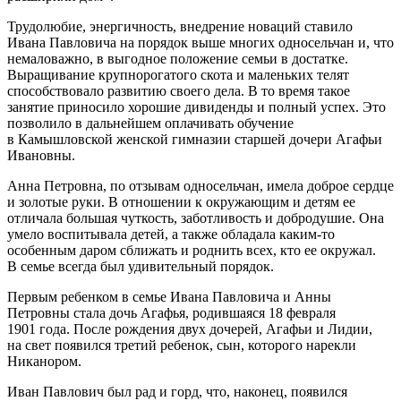
Трудолюбие, энергичность, внедрение новаций ставило
Ивана Павловича на порядок выше многих односельчан и, что
немаловажно, в выгодное положение семьи в достатке.
Выращивание крупнорогатого скота и маленьких телят
способствовало развитию своего дела. В то время такое
занятие приносило хорошие дивиденды и полный успех. Это
позволило в дальнейшем оплачивать обучение
в Камышловской женской гимназии старшей дочери Агафьи
Ивановны.
Анна Петровна, по отзывам односельчан, имела доброе сердце
и золотые руки. В отношении к окружающим и детям ее
отличала большая чуткость, заботливость и добродушие. Она
умело воспитывала детей, а также обладала каким-то
особенным даром сближать и роднить всех, кто ее окружал.
В семье всегда был удивительный порядок.
Первым ребенком в семье Ивана Павловича и Анны
Петровны стала дочь Агафья, родившаяся 18 февраля
1901 года. После рождения двух дочерей, Агафьи и Лидии,
на свет появился третий ребенок, сын, которого нарекли
Никанором.
Иван Павлович был рад и горд, что, наконец, появился