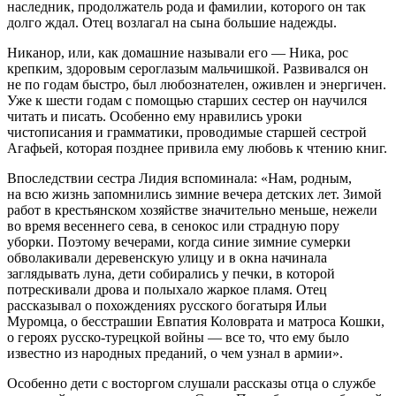
наследник, продолжатель рода и фамилии, которого он так
долго ждал. Отец возлагал на сына большие надежды.
Никанор, или, как домашние называли его — Ника, рос
крепким, здоровым сероглазым мальчишкой. Развивался он
не по годам быстро, был любознателен, оживлен и энергичен.
Уже к шести годам с помощью старших сестер он научился
читать и писать. Особенно ему нравились уроки
чистописания и грамматики, проводимые старшей сестрой
Агафьей, которая позднее привила ему любовь к чтению книг.
Впоследствии сестра Лидия вспоминала: «Нам, родным,
на всю жизнь запомнились зимние вечера детских лет. Зимой
работ в крестьянском хозяйстве значительно меньше, нежели
во время весеннего сева, в сенокос или страдную пору
уборки. Поэтому вечерами, когда синие зимние сумерки
обволакивали деревенскую улицу и в окна начинала
заглядывать луна, дети собирались у печки, в которой
потрескивали дрова и полыхало жаркое пламя. Отец
рассказывал о похождениях русского богатыря Ильи
Муромца, о бесстрашии Евпатия Коловрата и матроса Кошки,
о героях русско-турецкой войны — все то, что ему было
известно из народных преданий, о чем узнал в армии».
Особенно дети с восторгом слушали рассказы отца о службе