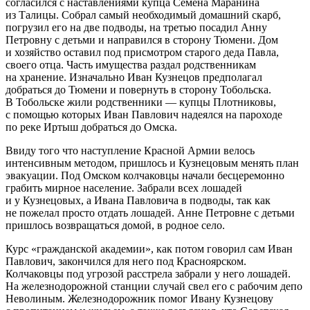
согласился с наставлениями купца Семена Маранина
из Талицы. Собрал самый необходимый домашний скарб,
погрузил его на две подводы, на третью посадил Анну
Петровну с детьми и направился в сторону Тюмени. Дом
и хозяйство оставил под присмотром старого деда Павла,
своего отца. Часть имущества раздал родственникам
на хранение. Изначально Иван Кузнецов предполагал
добраться до Тюмени и повернуть в сторону Тобольска.
В Тобольске жили родственники — купцы Плотниковы,
с помощью которых Иван Павлович надеялся на пароходе
по реке Иртыш добраться до Омска.
Ввиду того что наступление Красной Армии велось
интенсивным методом, пришлось и Кузнецовым менять план
эвакуации. Под Омском колчаковцы начали бесцеремонно
грабить мирное население. Забрали всех лошадей
и у Кузнецовых, а Ивана Павловича в подводы, так как
не пожелал просто отдать лошадей. Анне Петровне с детьми
пришлось возвращаться домой, в родное село.
Курс «гражданской академии», как потом говорил сам Иван
Павлович, закончился для него под Красноярском.
Колчаковцы под угрозой расстрела забрали у него лошадей.
На железнодорожной станции случай свел его с рабочим депо
Неволиным. Железнодорожник помог Ивану Кузнецову