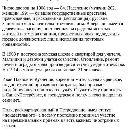
Число дворов на 1908 год — 84. Население (мужчин 202,
женщин 199) — бывшие государственные крестьяне,
православные, и раскольники (беспоповцы); русские.
Занимаются исключительно земледелием. В деревне имеется
деревянная часовня, построенная на средства местных
жителей и земская станция, предоставляющая подводы для
поездок должностных лиц и исполнения почтовых
обязанностей.
В 1908 г. построена земская школа с квартирой для учителя.
Мальчики и девочки учатся совместно. Отопление, ремонт
печей и ограды школы производятся за счет уездного земства.
На 1914 г. число учащихся составляет 21 человек».
Иван Павлович Кузнецов, коренной житель села Зырянское,
по достижению призывного возраста, был призван
на действующую воинскую службу. Служить ему пришлось
в Санкт-Петербурге, в гренадерском полку в течение долгих
семи лет.
Полк, расквартированный в Петродворце, имел статус
«показательного» а посему постоянно принимал участие
на церемониальных приемах в честь важных иностранных
гостей.