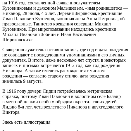
на 1916 год, составленной священнослужителем
Кузовниковым и дьяконом Малышевым, «имя родившегося —
Никанор, 28 июля, 4-х лет. Деревня Зырянская, крестившие —
Иван Павлович Кузнецов, законная жена Анна Петровна, оба
православные. Таинство крещения совершил Михаил
Кузовников. При миропомазании находились крестники
Михаил Иванович Зобнин и Иван Васильевич
Широковских».
Священнослужитель составил запись, где год и дата рождения
не совпадают с последующими упоминаниями в его личных
документах. В итоге, даже несколько лет спустя, в некоторых
записях и письмах встречается 1912 год, как год рождения
Никанора. А также имелись расхождения с числом
рождения — согласно старому стилю, дата рождения
значилась 9 августа.
В 1916 году дочери Лидии потребовалась метрическая
справка, поэтому Иван Павлович в волостном селе Балаир
в местной церкви особым обрядом окрестил своих детей —
Лидию 8-и лет, четыре
хлетн
его Никанора и двухгодовалого
Виктора.
Здесь есть иллюстрация