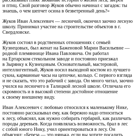
и птиц. Свой разговор Жуков обычно начинал с загадок: ты
знаешь, о чем шепчет осина в безветренный день?»
Жуков Иван Алексеевич — лесничий, окончил заочно лесную
школу. Принимал участие на строительстве объектов в г.
Свердловске.
Жуков состоял в родственных отношениях с семьей
Кузнецовых, был женат на Баженовой Марии Васильевне —
родной племяннице Ивана Павловича. Он работал
на Ертарском стекольном заводе и постоянно приезжал
в Зырянку к Кузнецовым. Основательный, мастеровой,
интеллигентный, Жуков носил выходной костюм из лучшего
сукна, карманные часы на цепочке, кольцо. С первого взгляда
и не сказать, что это рабочий с завода. Он много читал, заочно
учился на лесничего в Талицкой лесной школе. Отличала его
скромность и в высокой степени достойное отношение
к своему внешнему виду.
Иван Алексеевич с любовью относился к маленькому Нике,
постоянно рассказывал ему, как бережно надо относиться
к лесу, объяснял, как нужно собирать гербарий, как различать
породы деревьев. Когда появлялась возможность, брал в лес
с собой юного Нику, учил ориентироваться в лесу. Он
объяснял: «Береза — это нянька, если вы хотите посадить