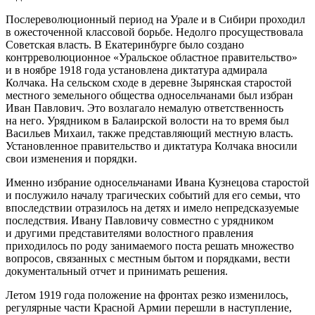
Послереволюционный период на Урале и в Сибири проходил
в ожесточенной классовой борьбе. Недолго просуществовала
Советская власть. В Екатеринбурге было создано
контрреволюционное «Уральское областное правительство»
и в ноябре 1918 года установлена диктатура адмирала
Колчака. На сельском сходе в деревне Зырянская старостой
местного земельного общества односельчанами был избран
Иван Павлович. Это возлагало немалую ответственность
на него. Урядником в Балаирской волости на то время был
Васильев Михаил, также представляющий местную власть.
Установленное правительство и диктатура Колчака вносили
свои изменения и порядки.
Именно избрание односельчанами Ивана Кузнецова старостой
и послужило началу трагических событий для его семьи, что
впоследствии отразилось на детях и имело непредсказуемые
последствия. Ивану Павловичу совместно с урядником
и другими представителями волостного правления
приходилось по роду занимаемого поста решать множество
вопросов, связанных с местным бытом и порядками, вести
документальный отчет и принимать решения.
Летом 1919 года положение на фронтах резко изменилось,
регулярные части Красной Армии перешли в наступление,