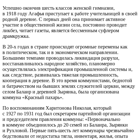
Успешно окончив шесть классов женской гимназии,
в 1918 году Агафья приступает к работе учительницей в своей
родной деревне. С первых дней она принимает активное
участие в общественной жизни села, постоянно проводит
ликбез, читает газеты, является бессменным суфлером
драмкружка.
В 20-х годах в стране происходят огромные перемены как
в политическом, так и в экономическом направлении.
Большими темпами проводилась ликвидация разрухи,
восстанавливалось народное хозяйство, планомерно
осуществлялась электрификация промышленной системы и,
как следствие, развивалась тяжелая промышленность,
кооперация в деревне. В это время коммунистами, беднотой
и батрачеством на бывших землях служителей церкви, между
селом Балаир и деревней Зырянка, была организована
коммуна «Красный пахарь».
По воспоминаниям Харитонова Николая, который
с 1927 по 1931 год был секретарем партийной организации
и председателем правления коммуны: «Первоначально
в коммуне объединилось до 20 семей из Балаира, Зырянки
и Рухловой. Первые пять-шесть лет коммунары чрезвычайно
бедствовали от недостатка тягла, инвентаря, жилья, опыта