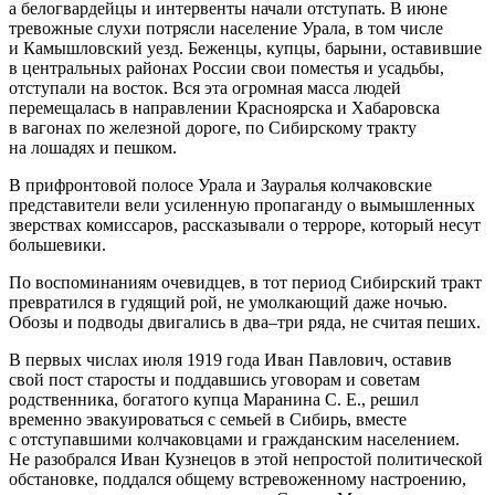
а белогвардейцы и интервенты начали отступать. В июне
тревожные слухи потрясли население Урала, в том числе
и Камышловский уезд. Беженцы, купцы, барыни, оставившие
в центральных районах
Росси
и свои поместья и усадьбы,
отступали на восток. Вся эта огромная масса людей
перемещалась в направлении Красноярска и Хабаровска
в вагонах по железной дороге, по Сибирскому тракту
на лошадях и пешком.
В прифронтовой полосе Урала и Зауралья колчаковские
представители вели усиленную пропаганду о вымышленных
зверствах комиссаров, рассказывали о
терро
ре, который несут
большевики.
По воспоминаниям очевидцев, в тот период Сибирский тракт
превратился в гудящий рой, не умолкающий даже ночью.
Обозы и подводы двигались в два–три ряда, не считая пеших.
В первых числах июля 1919 года Иван Павлович, оставив
свой пост старосты и поддавшись уговорам и советам
родственника, богатого купца Маранина С. Е., решил
временно эвакуироваться с семьей в Сибирь, вместе
с отступавшими колчаковцами и гражданским населением.
Не разобрался Иван Кузнецов в этой непростой политической
обстановке, поддался общему встревоженному настроению,