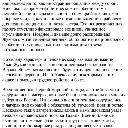
направлено на то, как иностранцы общались между собой.
Ника был заворожен фонетическими особенностями
немецкой речи и выразительностью немецкой лексики. Он
впервые увидел, как пленные после напряженного рабочего
дня пели немецкие песни возле костра. Его непревзойденная
память отчетливо фиксировала все вновь увиденное
и услышанное. Позднее Ника еще долго расспрашивал
Жукова о жизни военнопленных, об их быте и
нацио
нальных
особенностях, и дядя охотно с пониманием отвечал
на заданные вопросы.
По складу характера и человеческому взаимопониманию
Иван Жуков относился к военнопленным без злорадства.
В дальнейшем, когда пленные будут отпущены на поселение
в соседние деревни, Иван Алексеевич некоторым из них
окажет помощь в трудоустройстве и быте.
Военнопленные Первой мировой: немцы, австрийцы, чехи —
содержались в лагерях, которые были расположены во многих
губерниях
Росси
и. Изначально военнопленные содержались
в лагерях под охраной с обязательной трудовой повинностью.
Несколько таких лагерей находились в Камышловском уезде,
недалеко от заводского поселка Талица. Военнопленные
выполняли тяжелый физический труд на заготовках леса,
рыли противопожарные рвы, расчищали лесные завалы.