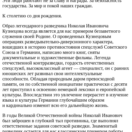
Эти люди работают не за славу и награды. За безопасность
государства. За мир и покой наших граждан.
К столетию со дня рождения.
Образ легендарного разведчика Николая Ивановича
Кузнецова всегда является для нас примером беззаветного
служения своей Родине. О проведенных Кузнецовым
операциях разведывательно-диверсионного характера,
вошедших в историю противостояния спецслужб Советского
Союза и Германии, написано много книг, сняты
документальные и художественные фильмы. Легенда
отечественной контрразведки, гордость отечественных
спецслужб, высококлассный агент — специалист, он с ранних
юношеских лет развивал свои интеллектуальные
способности. Обладая природным даром превосходной
памяти, он по собственной инициативе практически с десяти
лет приступил к освоению немецкой лексики и европейской
культуры. Впоследствии это увлечение перерастет в изучение
языка и культуры Германии глубочайшим образом
и кардинально изменит всю его дальнейшую жизнь.
В годы Великой Отечественной войны Николай Иванович
был заброшен в глубокий тыл противника, где выполнял
ответственные задания советской разведки. Знаменитый
разведчик остается для нас классическим примером работы