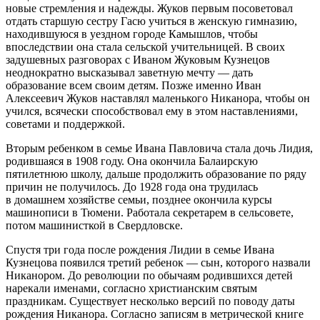
новые стремления и надежды. Жуков первым посоветовал
отдать старшую сестру Гасю учиться в женскую гимназию,
находившуюся в уездном городе Камышлов, чтобы
впоследствии она стала сельской учительницей. В своих
задушевных разговорах с Иваном Жуковым Кузнецов
неоднократно высказывал заветную мечту — дать
образование всем своим детям. Позже именно Иван
Алексеевич Жуков наставлял маленького Никанора, чтобы он
учился, всячески способствовал ему в этом наставлениями,
советами и поддержкой.
Вторым ребенком в семье Ивана Павловича стала дочь Лидия,
родившаяся в 1908 году. Она окончила Балаирскую
пят
илетн
юю школу, дальше продолжить образование по ряду
причин не получилось. До 1928 года она трудилась
в домашнем хозяйстве семьи, позднее окончила курсы
машинописи в Тюмени. Работала секретарем в сельсовете,
потом машинисткой в Свердловске.
Спустя три года после рождения Лидии в семье Ивана
Кузнецова появился третий ребенок — сын, которого назвали
Никанором. До революции по обычаям родившихся детей
нарекали именами, согласно христианским святым
праздникам. Существует несколько версий по поводу даты
рождения Никанора. Согласно записям в метрической книге