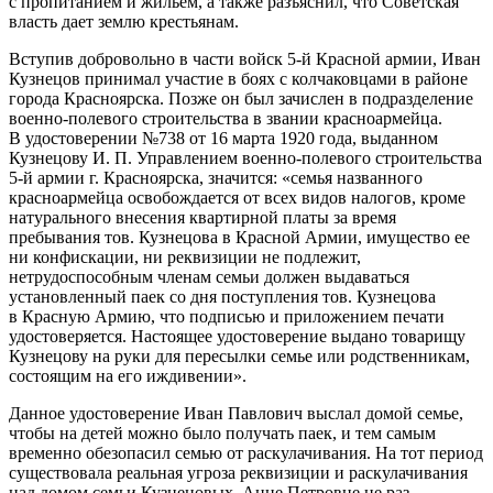
с пропитанием и жильем, а также разъяснил, что Советская
власть дает землю крестьянам.
Вступив добровольно в части войск 5-й Красной армии, Иван
Кузнецов принимал участие в боях с колчаковцами в районе
города Красноярска. Позже он был зачислен в подразделение
военно-полевого строительства в звании красноармейца.
В удостоверении №738 от 16 марта 1920 года, выданном
Кузнецову И. П. Управлением военно-полевого строительства
5-й армии г. Красноярска, значится: «семья названного
красноармейца освобождается от всех видов налогов, кроме
натурального внесения квартирной платы за время
пребывания тов. Кузнецова в Красной Армии, имущество ее
ни конфискации, ни реквизиции не подлежит,
нетрудоспособным
член
ам семьи должен выдаваться
установленный паек со дня поступления тов. Кузнецова
в Красную Армию, что подписью и приложением печати
удостоверяется. Настоящее удостоверение выдано товарищу
Кузнецову на руки для пересылки семье или родственникам,
состоящим на его иждивении».
Данное удостоверение Иван Павлович выслал домой семье,
чтобы на детей можно было получать паек, и тем самым
временно обезопасил семью от раскулачивания. На тот период
существовала реальная угроза реквизиции и раскулачивания
над домом семьи Кузнецовых. Анне Петровне не раз