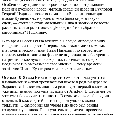
Особенно ему нравились героические стихи, отражающие
подвиги русского народа. Житель соседней деревни Рухловой
Георгий Чудинов позже вспоминал: «В праздничные дни
в доме Кузнецовых нередко можно было видеть такую
сцену — стоит на стуле маленький Ника и звонким голосом
рассказывает лермонтовское „Бородино“ или „Братьев-
разбойников“ Пушкина».
В то время
Росси
я была втянута в Первую мировую войну
и переживала непростой период как в экономическом, так
и в политическом плане. Иван Павлович по возрастному
пределу мобилизации на фронт не подлежал, но обостренное
патриотическое чувство сохранил, на сельских сходах
неоднократно высказывал свое мнение. К тому времени
хозяйство Ивана Кузнецова считалось зажиточным.
Осенью 1918 года Ника в возрасте семи лет начал учиться
в начальной земской трехклассной школе в родной деревне
Зырянская. По воспоминаниям родных, за первый класс он
уже имел знания, получив их дома от Агафьи. В шесть лет он
уже умел бойко читать и писать. В сельской школе был один
отдельный класс, детей на тот период училось около
тридцати. С самого начала учебы Никанор был одним
из лучших учеников. Если учительница хотела провести
чтение материала вслух или повторить изученное, то ее выбор