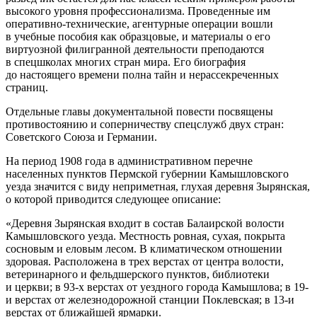
высокого уровня профессионализма. Проведенные им
оперативно-технические, агентурные операции вошли
в учебные пособия как образцовые, и материалы о его
виртуозной филигранной деятельности преподаются
в спецшколах многих стран мира. Его биография
до настоящего времени полна тайн и нерассекреченных
страниц.
Отдельные главы документальной повести посвящены
противостоянию и соперничеству спецслужб двух стран:
Советского Союза и Германии.
На период 1908 года в административном перечне
населенных пунктов Пермской губернии Камышловского
уезда значится с виду неприметная, глухая деревня Зырянская,
о которой приводится следующее описание:
«Деревня Зырянская входит в состав Балаирской волости
Камышловского уезда. Местность ровная, сухая, покрыта
сосновым и еловым лесом. В климатическом отношении
здоровая. Расположена в трех верстах от центра волости,
ветеринарного и фельдшерского пунктов, библиотеки
и церкви; в 93-х верстах от уездного города Камышлова; в 19-
и верстах от железнодорожной станции Поклевская; в 13-и
верстах от ближайшей ярмарки.