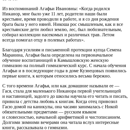
Из воспоминаний Агафьи Ивановны: «Когда родился
Никанор, мне было уже 11 лет, родители наши были
крестьяне, время проводили в работе, и я со дня рождения
брата была у него няней. Никоша рос смышленым, как и все
крестьянские дети любил землю, лес, был любознательным,
собирал коллекции насекомых и различных трав. Летом
всегда помогал отцу в полевых работах».
Благодаря усилиям и письменной протекции купца Семена
Маранина, Агафья была определена на первоначальное
обучение воспитанницей в Камышловскую женскую
гимназию на полный гимназический курс. С начала обучения
Агафьи и в последующие годы в доме Кузнецовых появились
первые книги, к которым относились весьма бережно.
С того времени Агафья, или как домашние называли ее —
Гася, стала для маленького Никанора первой учительницей
и наставницей, задолго до школы научила его читать и писать,
привила с детства любовь к книгам. Когда отец привозил
Гасю домой на каникулы, она часами занималась с Никой
обязательными предметами — русским языком
и словесностью, начальной арифметикой и чистописанием.
Долгими зимними вечерами она читала вслух интересные
книги, рассказывала о гимназии.