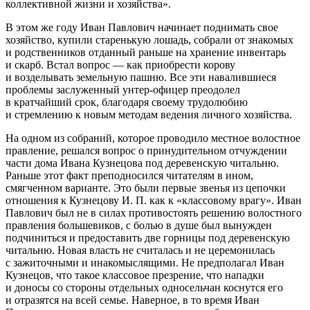
коллективной жизни и хозяйства».
В этом же году Иван Павлович начинает поднимать свое
хозяйство, купили старенькую лошадь, собрали от знакомых
и родственников отданный раньше на хранение инвентарь
и скарб. Встал вопрос — как приобрести корову
и возделывать земельную пашню. Все эти навалившиеся
проблемы заслуженный унтер-офицер преодолел
в кратчайший срок, благодаря своему трудолюбию
и стремлению к новым методам ведения личного хозяйства.
На одном из собраний, которое проводило местное волостное
правление, решался вопрос о принудительном отчуждении
части дома Ивана Кузнецова под деревенскую читальню.
Раньше этот факт преподносился читателям в ином,
смягченном варианте. Это были первые звенья из цепочки
отношения к Кузнецову И. П. как к «классовому врагу». Иван
Павлович был не в силах противостоять решению волостного
правления большевиков, с болью в душе был вынужден
подчиниться и предоставить две горницы под деревенскую
читальню. Новая власть не считалась и не церемонилась
с зажиточными и инакомыслящими. Не предполагал Иван
Кузнецов, что такое классовое презрение, что нападки
и доносы со стороны отдельных односельчан коснутся его
и отразятся на всей семье. Наверное, в то время Иван