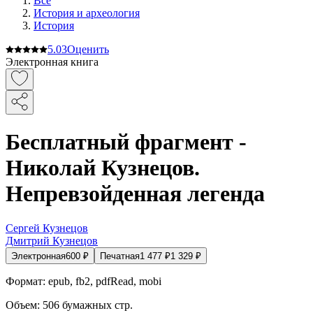
Все
История и археология
История
5.0
3
Оценить
Электронная книга
Бесплатный фрагмент -
Николай Кузнецов.
Непревзойденная легенда
Сергей Кузнецов
Дмитрий Кузнецов
Электронная
600
₽
Печатная
1 477
₽
1 329
₽
Формат:
epub, fb2, pdfRead, mobi
Объем:
506
бумажных стр.