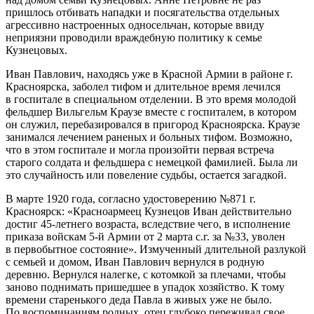
пришлось отбивать нападки и посягательства отдельных
агрессивно настроенных односельчан, которые ввиду
неприязни проводили враждебную политику к семье
Кузнецовых.
Иван Павлович, находясь уже в Красной Армии в районе г.
Красноярска, заболел тифом и длительное время лечился
в госпитале в специальном отделении. В это время молодой
фельдшер Вильгельм Краузе вместе с госпиталем, в котором
он служил, перебазировался в пригород Красноярска. Краузе
занимался лечением раненых и больных тифом. Возможно,
что в этом госпитале и могла произойти первая встреча
старого солдата и фельдшера с немецкой фамилией. Была ли
это случайность или повеление судьбы, остается загадкой.
В марте 1920 года, согласно удостоверению №871 г.
Красноярск: «Красноармеец Кузнецов Иван действительно
достиг 45
-летн
его возраста, вследствие чего, в исполнение
приказа войскам 5-й Армии от 2 марта с.г. за №33, уволен
в первобытное состояние». Измученный длительной разлукой
с семьей и домом, Иван Павлович вернулся в родную
деревню. Вернулся налегке, с котомкой за плечами, чтобы
заново поднимать пришедшее в упадок хозяйство. К тому
времени старенького деда Павла в живых уже не было.
По воспоминаниям родных, отец глубоко переживал свое