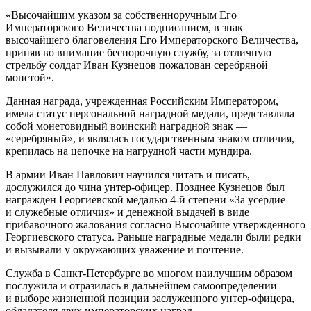
«Высочайшим указом за собственноручным Его
Императорского Величества подписанием, в знак
высочайшего благовеления Его Императорского Величества,
приняв во внимание беспорочную службу, за отличную
стрельбу солдат Иван Кузнецов пожалован серебряной
монетой».
Данная награда, учрежденная
Росси
йским Императором,
имела статус персональной наградной медали, представляла
собой монетовидный воинский наградной знак —
«серебряный», и являлась государственным знаком отличия,
крепилась на цепочке на нагрудной части мундира.
В армии Иван Павлович научился читать и писать,
дослужился до чина унтер-офицер. Позднее Кузнецов был
награжден Георгиевской медалью 4-й степени «За усердие
и служебные отличия» и денежной выдачей в виде
прибавочного жалования согласно Высочайше утвержденного
Георгиевского статуса. Раньше наградные медали были редки
и вызывали у окружающих уважение и почтение.
Служба в Санкт-Петербурге во многом наилучшим образом
послужила и отразилась в дальнейшем самоопределении
и выборе жизненной позиции заслуженного унтер-офицера,
обладателя двух императорских наград.