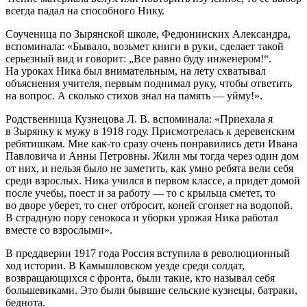
всегда падал на способного Нику.
Соученица по Зырянской школе, Федюнинских Александра,
вспоминала: «Бывало, возьмет книги в руки, сделает такой
серьезный вид и говорит: „Все равно буду инженером!“.
На уроках Ника был внимательным, на лету схватывал
объяснения учителя, первым поднимал руку, чтобы ответить
на вопрос. А сколько стихов знал на память — уйму!».
Родственница Кузнецова Л. В. вспоминала: «Приехала я
в Зырянку к мужу в 1918 году. Присмотрелась к деревенским
ребятишкам. Мне как-то сразу очень понравились дети Ивана
Павловича и Анны Петровны. Жили мы тогда через один дом
от них, и нельзя было не заметить, как умно ребята вели себя
среди взрослых. Ника учился в первом классе, а придет домой
после учебы, поест и за работу — то с крыльца сметет, то
во дворе уберет, то снег отбросит, коней сгоняет на водопой.
В страдную пору сенокоса и уборки урожая Ника работал
вместе со взрослыми».
В преддверии 1917 года
Росси
я вступила в революционный
ход истории. В Камышловском уезде среди солдат,
возвращающихся с фронта, были такие, кто называл себя
большевиками. Это были бывшие сельские кузнецы, батраки,
беднота.