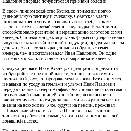
Павлович впервые почувствовал признаки болезни.
В своем личном хозяйстве Кузнецов применил новую
дальновидную тактику и смекалку. Советская власть
позволила крестьянам выращивать скот, хлеб, а также
различные сельскохозяйственные культуры. В частности,
способствовало развитию и выращиванию заготовок семян
клевера. Система контрактации, как форма государственных
закупок сельскохозяйственной продукции, предусматривала
денежную оплату за выращенные и собранные семена
клевера, чем и воспользовался Иван Павлович. Он один
из первых в волости стал сеять и выращивать клевер.
Следующие шаги Иван Кузнецов предпринял в развитии
и обустройстве пчелиной пасеки, что позволило иметь
постоянный доход от продажи меда и воска. Все свои методы
и навыки по уходу за пчелами и ульями Иван Павлович
передал старшей дочери Агафье. Она с юных лет стала самой
незаменимой помощницей в хозяйстве, легко освоила
наставления отца по уходу за пчелами и сохранила все эти
знания на всю жизнь. Уже, будучи на пенсии, проживая
в Тюменской области, Агафья Ивановна знала многие
тонкости в работе с пчелами, ухаживала за ними на своей
домашней пасеке.
Под началом старшей сестры Ника закончил на «хорошо»