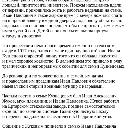
лошадей, приготовить инвентарь. Покосы находились вдали
от деревни, приходилось жить и работать неделями на стане.
Иван Павлович в такое жаркое время с вечера ложился спать
на широкой лавке у входной двери, а под голову обязательно
подкладывал осиновое полено, чтобы не проспать, тем самым
имел чуткий сон. Детей своих он сызмальства приучал
к труду и упорству».
По прошествии некоторого времени именно на сельском
сходе в 1917 году односельчане единодушно избрали Ивана
Кузнецова старостой, ввиду того что он обладал грамотой
и имел хорошее хозяйство. В дальнейшем это привело к ряду
трагических и непоправимых событий для семьи Кузнецовых.
До революции по торжественным семейным датам
и православным праздникам Иван Павлович обязательно
надевал свой старый военный мундир с наградами.
Частым гостем в семье Кузнецовых был Иван Алексеевич
Жуков, муж племянницы Ивана Павловича. Жуков работал
на Ертарском стекольном заводе, позднее самостоятельно
окончил по заочной системе Талицкую лесную школу
и перешел на должность лесничего в Шадринский уезд.
Общение с Жуковым принесло в семью Ивана Павловича