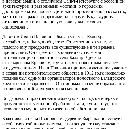
в царской армии, о столичном Санкт-Петербурге с особенной
архитектурой и разводными мостами, о городских
достопримечательностях. Дети часто просили отца рассказать,
за что он награжден царскими наградами. В культурном
отношении он стоял на целую голову выше своих
односельчан.
Девизом Ивана Павловича была культура. Культура
в хозяйстве, в быту, в обществе. Стремление к культуре
помогло ему преодолеть все существующие в те времена
препятствия. Он стремился к общению с сельской
интеллигенцией волостного села Балаир. Дружил
с фельдшером Ершовым, с учителями, волостным писарем
и с духовенством. Иван Павлович принимал активное участие
в создании потребительского общества в 1912 году, несколько
позднее был одним из организаторов волостного Балаирского
кредитного товарищества. Он понимал значение образования
и нововведений и тянулся ко всему новому.
Когда начали практиковать зяблевую вспашку, он впервые
применил этот метод по обработке земли, купил плуг, что
позволило ему повысить качество обработки почвы.
Баженова Татьяна Ивановна из деревни Зырянка повествует
о событиях той поры: «Летом, в покосную страду сельчане
вставали рано утром, чтобы собрать подводы, запрячь