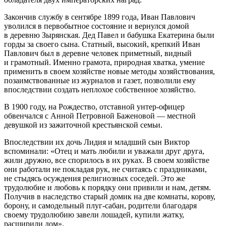
Закончив службу в сентябре 1899 года, Иван Павлович
уволился в первобытное состояние и вернулся домой
в деревню Зырянская. Дед Павел и бабушка Екатерина были
горды за своего сына. Статный, высокий, крепкий Иван
Павлович был в деревне человек приметный, видный
и грамотный. Именно грамота, природная хватка, умение
применить в своем хозяйстве новые методы хозяйствования,
позаимствованные из журналов и газет, позволили ему
впоследствии создать неплохое собственное хозяйство.
В 1900 году, на Рождество, отставной унтер-офицер
обвенчался с Анной Петровной Баженовой — местной
девушкой из зажиточной крестьянской семьи.
Впоследствии их дочь Лидия и младший сын Виктор
вспоминали: «Отец и мать любили и уважали друг друга,
жили дружно, все спорилось в их руках. В своем хозяйстве
они работали не покладая рук, не считаясь с праздниками,
не стыдясь осуждения религиозных соседей. Это же
трудолюбие и любовь к порядку они привили и нам, детям.
Получив в наследство старый домик на две комнаты, корову,
борону, и самодельный плуг-сабан, родители благодаря
своему трудолюбию завели лошадей, купили жатку,
расширили дом».