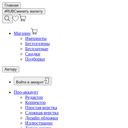
Главная
RUB
Сменить валюту
Магазин
Импринты
Бестселлеры
Бесплатные
Скидки
Подборки
Автору
Войти в аккаунт
Про-аккаунт
Редактор
Корректор
Простая верстка
Сложная верстка
Дизайн обложки
Иллюстрации