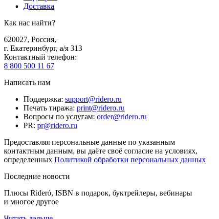
Доставка
Как нас найти?
620027
,
Россия
,
г. Екатеринбург, а/я 313
Контактный телефон
:
8 800 500 11 67
Написать нам
Поддержка
:
support@ridero.ru
Печать тиража
:
print@ridero.ru
Вопросы по услугам
:
order@ridero.ru
PR
:
pr@ridero.ru
Предоставляя персональные данные по указанным
контактным данным, вы даёте своё согласие на условиях,
определенных
Политикой обработки персональных данных
Последние новости
Плюсы Rideró, ISBN в подарок, буктрейлеры, вебинары
и многое другое
Читать дальше