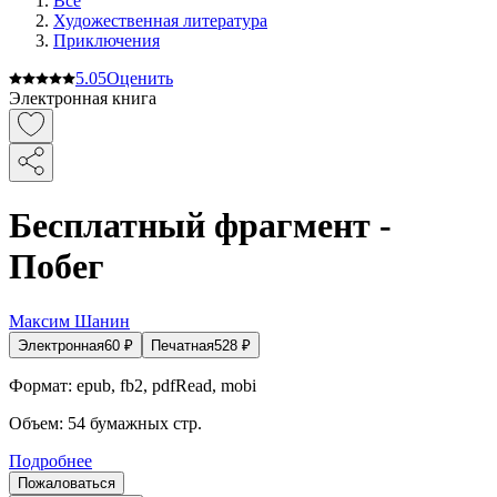
Все
Художественная литература
Приключения
5.0
5
Оценить
Электронная книга
Бесплатный фрагмент -
Побег
Максим Шанин
Электронная
60
₽
Печатная
528
₽
Формат:
epub, fb2, pdfRead, mobi
Объем:
54
бумажных стр.
Подробнее
Пожаловаться