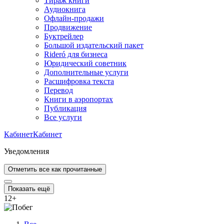
Тираж книги
Аудиокнига
Офлайн-продажи
Продвижение
Буктрейлер
Большой издательский пакет
Rideró для бизнеса
Юридический советник
Дополнительные услуги
Расшифровка текста
Перевод
Книги в аэропортах
Публикация
Все услуги
Кабинет
Кабинет
Уведомления
Отметить все как прочитанные
Показать ещё
12
+