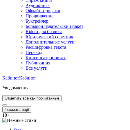
Тираж книги
Аудиокнига
Офлайн-продажи
Продвижение
Буктрейлер
Большой издательский пакет
Rideró для бизнеса
Юридический советник
Дополнительные услуги
Расшифровка текста
Перевод
Книги в аэропортах
Публикация
Все услуги
Кабинет
Кабинет
Уведомления
Отметить все как прочитанные
Показать ещё
18
+