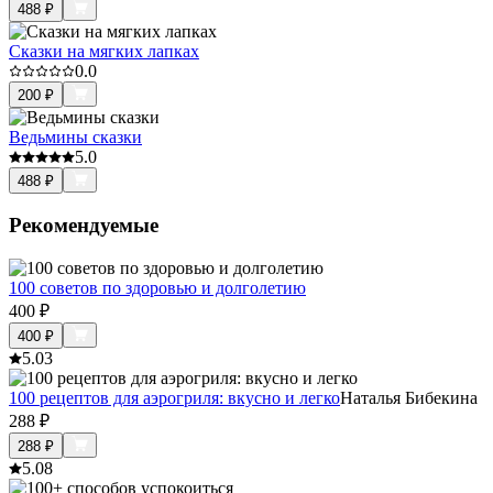
488
₽
Сказки на мягких лапках
0.0
200
₽
Ведьмины сказки
5.0
488
₽
Рекомендуемые
100 советов по здоровью и долголетию
400
₽
400
₽
5.0
3
100 рецептов для аэрогриля: вкусно и легко
Наталья Бибекина
288
₽
288
₽
5.0
8