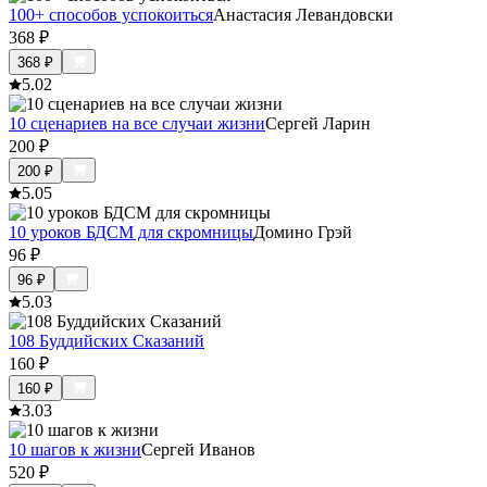
100+ способов успокоиться
Анастасия Левандовски
368
₽
368
₽
5.0
2
10 сценариев на все случаи жизни
Сергей Ларин
200
₽
200
₽
5.0
5
10 уроков БДСМ для скромницы
Домино Грэй
96
₽
96
₽
5.0
3
108 Буддийских Сказаний
160
₽
160
₽
3.0
3
10 шагов к жизни
Сергей Иванов
520
₽