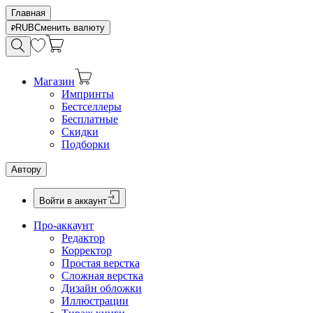
Главная
RUB
Сменить валюту
Магазин
Импринты
Бестселлеры
Бесплатные
Скидки
Подборки
Автору
Войти в аккаунт
Про-аккаунт
Редактор
Корректор
Простая верстка
Сложная верстка
Дизайн обложки
Иллюстрации