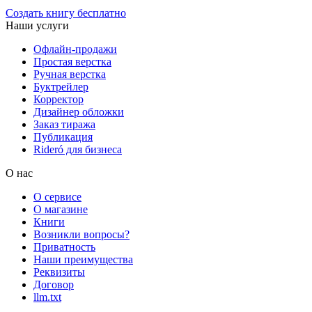
Создать книгу бесплатно
Наши услуги
Офлайн-продажи
Простая верстка
Ручная верстка
Буктрейлер
Корректор
Дизайнер обложки
Заказ тиража
Публикация
Rideró для бизнеса
О нас
О сервисе
О магазине
Книги
Возникли вопросы?
Приватность
Наши преимущества
Реквизиты
Договор
llm.txt