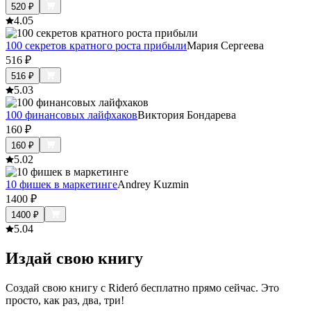
520
₽
4.0
5
100 секретов кратного роста прибыли
Мария Сергеева
516
₽
516
₽
5.0
3
100 финансовых лайфхаков
Виктория Бондарева
160
₽
160
₽
5.0
2
10 фишек в маркетинге
Andrey Kuzmin
1400
₽
1400
₽
5.0
4
Издай свою книгу
Создай свою книгу с Rideró бесплатно прямо сейчас. Это
просто, как раз, два, три!