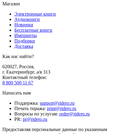
Магазин
Электронные книги
Аудиокниги
Новинки
Бесплатные книги
Импринты
Подборки
Доставка
Как нас найти?
620027
,
Россия
,
г. Екатеринбург, а/я 313
Контактный телефон
:
8 800 500 11 67
Написать нам
Поддержка
:
support@ridero.ru
Печать тиража
:
print@ridero.ru
Вопросы по услугам
:
order@ridero.ru
PR
:
pr@ridero.ru
Предоставляя персональные данные по указанным