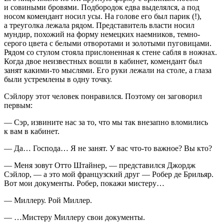
и совиными бровями. Подбородок едва выделялся, а под
носом комендант носил усы. На голове его был парик (!),
а треуголка лежала рядом. Представитель власти носил
мундир, похожий на форму немецких наемников, темно-
серого цвета с белыми отворотами и золотыми пуговицами.
Рядом со стулом стояла прислоненная к стене сабля в ножнах.
Когда двое неизвестных вошли в кабинет, комендант был
занят какими-то мыслями. Его руки лежали на столе, а глаза
были устремлены в одну точку.
Сэйлору этот человек понравился. Поэтому он заговорил
первым:
— Сэр, извините нас за то, что мы так внезапно вломились
к вам в кабинет.
— Да… Господа… Я не занят. У вас что-то важное? Вы кто?
— Меня зовут Отто Штайнер, — представился Джордж
Сэйлор, — а это мой французский друг — Робер де Брильяр.
Вот мои документы. Робер, покажи мистеру…
— Миллеру. Рой Миллер.
— …Мистеру Миллеру свои документы.