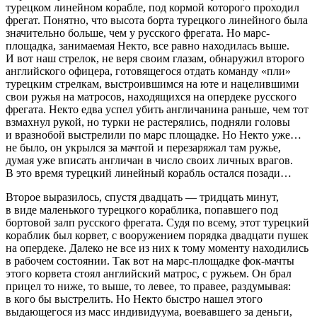
турецком линейном корабле, под кормой которого проходил
фрегат. Понятно, что высота борта турецкого линейного была
значительно больше, чем у русского фрегата. Но марс-
площадка, занимаемая Некто, все равно находилась выше.
И вот наш стрелок, не веря своим глазам, обнаружил второго
английского офицера, готовящегося отдать команду «пли»
турецким стрелкам, выстроившимся на юте
и нацелившими
свои ружья на матросов, находящихся на опердеке русского
фрегата. Некто едва успел убить англичанина раньше, чем тот
взмахнул рукой, но турки не растерялись, подняли головы
и вразнобой выстрелили по марс площадке. Но Некто уже…
не было, он укрылся за мачтой и перезаряжал там ружье,
думая уже вписать англичан в число своих личных врагов.
В это время турецкий линейный корабль остался позади…
Второе выразилось, спустя двадцать — тридцать минут,
в виде маленького турецкого кораблика, попавшего под
бортовой залп русского фрегата. Судя по всему, этот турецкий
кораблик был корвет, с вооружением порядка двадцати пушек
на опердеке. Далеко не все из них к тому моменту находились
в рабочем состоянии. Так вот на марс-площадке фок-мачты
этого корвета стоял английский матрос, с ружьем. Он брал
прицел то ниже, то выше, то левее, то правее, раздумывая:
в кого бы выстрелить. Но Некто быстро нашел этого
выдающегося из масс индивидуума, воевавшего за деньги,