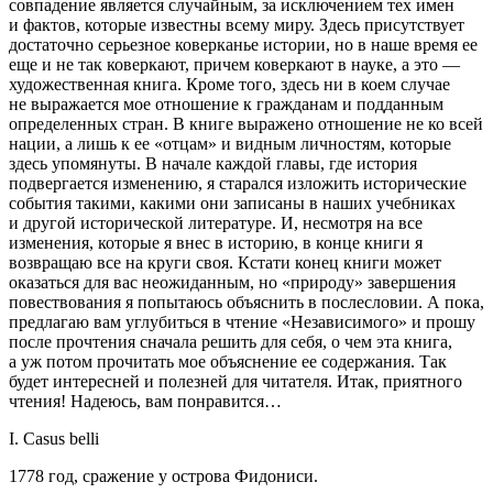
совпадение является случайным, за исключением тех имен
и фактов, которые известны всему миру. Здесь присутствует
достаточно серьезное коверканье истории, но в наше время ее
еще и не так коверкают, причем коверкают в науке, а это —
художественная книга. Кроме того, здесь ни в коем случае
не выражается мое отношение к гражданам и подданным
определенных стран. В книге выражено отношение не ко всей
нации, а лишь к ее «отцам» и видным личностям, которые
здесь упомянуты. В начале каждой главы, где история
подвергается изменению, я старался изложить исторические
события такими, какими они записаны в наших учебниках
и другой исторической литературе. И, несмотря на все
изменения, которые я внес в историю, в конце книги я
возвращаю все на круги своя. Кстати конец книги может
оказаться для вас неожиданным, но «природу» завершения
повествования я попытаюсь объяснить в послесловии. А пока,
предлагаю вам углубиться в чтение «Независимого» и прошу
после прочтения сначала решить для себя, о чем эта книга,
а уж потом прочитать мое объяснение ее содержания. Так
будет интересней и полезней для читателя. Итак, приятного
чтения! Надеюсь, вам понравится…
I. Casus belli
1778 год, сражение у острова Фидониси.