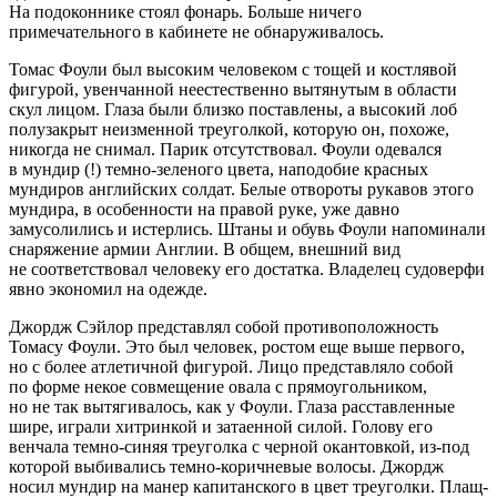
На подоконнике стоял фонарь. Больше ничего
примечательного в кабинете не обнаруживалось.
Томас Фоули был высоким человеком с тощей и костлявой
фигурой, увенчанной неестественно вытянутым в области
скул лицом. Глаза были близко поставлены, а высокий лоб
полузакрыт неизменной треуголкой, которую он, похоже,
никогда не снимал. Парик отсутствовал. Фоули одевался
в мундир (!) темно-зеленого цвета, наподобие красных
мундиров английских солдат. Белые отвороты рукавов этого
мундира, в особенности на правой руке, уже давно
замусолились и истерлись. Штаны и обувь Фоули напоминали
снаряжение армии Англии. В общем, внешний вид
не соответствовал человеку его достатка. Владелец судоверфи
явно экономил на одежде.
Джордж Сэйлор представлял собой противоположность
Томасу Фоули. Это был человек, ростом еще выше первого,
но с более атлетичной фигурой. Лицо представляло собой
по форме некое совмещение овала с прямоугольником,
но не так вытягивалось, как у Фоули. Глаза расставленные
шире, играли хитринкой и затаенной силой. Голову его
венчала темно-синяя треуголка с черной окантовкой, из-под
которой выбивались темно-коричневые волосы. Джордж
носил мундир на манер капитанского в цвет треуголки. Плащ-