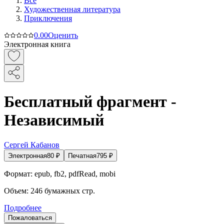
Все
Художественная литература
Приключения
0.0
0
Оценить
Электронная книга
Бесплатный фрагмент -
Независимый
Сергей Кабанов
Электронная
80
₽
Печатная
795
₽
Формат:
epub, fb2, pdfRead, mobi
Объем:
246
бумажных стр.
Подробнее
Пожаловаться