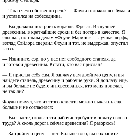
просьбу Сэйлора.
— Так о чем собственно речь? — Фоули отложил все бумаги
и уставился на собеседника.
— Вы должны построить корабль. Фрегат. Из лучшей
древесины, в кратчайшие сроки и без потерь в качестве. Я
слышал, по таким делам «Фоули Марине» — лучшая верфь, —
взгляд Сэйлора сверлил Фоули и тот, не выдержав, опустил
глаза.
— Извините, сэр, но у нас нет свободного стапеля, да
и готовой древесины. Кстати, кто вас прислал?
— Я прислал себя сам. Я заплачу вам двойную цену, и вы
найдете стапель, древесину и рабочие руки. Я доплачу еще,
и вы больше не будете интересоваться, кто меня прислал,
не так ли?
Фоули почуял, что из этого клиента можно выкачать еще
больше и не согласился:
— Вы знаете, сколько эти рабочие требуют в оплату своего
труда? А сколь дорога сейчас древесина? Я разорюсь!
— За тройную цену — нет. Больше того, вы сохраните