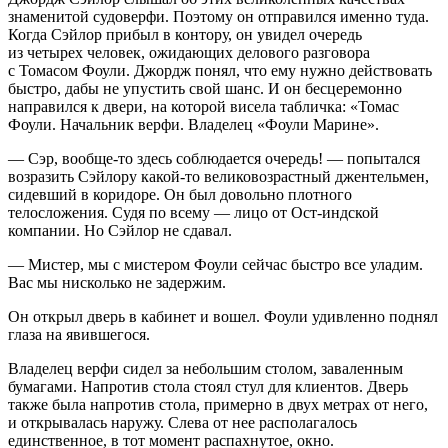
знаменитой судоверфи. Поэтому он отправился именно туда.
Когда Сэйлор прибыл в контору, он увидел очередь
из четырех человек, ожидающих делового разговора
с Томасом Фоули. Джордж понял, что ему нужно действовать
быстро, дабы не упустить свой шанс. И он бесцеремонно
направился к двери, на которой висела табличка: «Томас
Фоули. Начальник верфи. Владелец «Фоули Марине».
— Сэр, вообще-то здесь соблюдается очередь! — попытался
возразить Сэйлору какой-то великовозрастный джентельмен,
сидевший в коридоре. Он был довольно плотного
телосложения. Судя по всему — лицо от Ост-индской
компании. Но Сэйлор не сдавал.
— Мистер, мы с мистером Фоули сейчас быстро все уладим.
Вас мы нисколько не задержим.
Он открыл дверь в кабинет и вошел. Фоули удивленно поднял
глаза на явившегося.
Владелец верфи сидел за небольшим столом, заваленным
бумагами. Напротив стола стоял стул для клиентов. Дверь
также была напротив стола, примерно в двух метрах от него,
и открывалась наружу. Слева от нее располагалось
единственное, в тот момент распахнутое, окно.