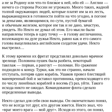
а не за Родину или что-то близкое к ней, ибо ей — Англии —
ничего со стороны России не угрожало. Много таких, жадной
толпой окружающих людей, которые платят им за их лесть,
выражающуюся в готовности пойти на что угодно, в погоне
за деньгами, являющимися, по сути, пустой бумагой
и обычным железом, которое им так и не дано, зачастую,
увидеть. Но Некто не думал об этом. Его мысли были
направлены теперь в одну точку — в голову англичанина,
возлежащую на дуле ружья Некто, равно как и его самого
голова выцеливалась английским солдатом удачи. Некто
выстрелил…
К этому времени их фрегат представлял довольно мрачное
зрелище. Половина пушек была разбита, некоторый
такелаж
— порван, а рангоут
— поломан. Но сражение
подходило к концу. Турки, как это ни странно, начали
отступать, потеряв один корабль. Ушаков провел блестящий
маневренный бой и заставил противника, превосходящего его
по числу линейных кораблей в восемь (!) раз, уйти. Такого
исхода никто не ожидал. Командование флота сделало
определенные выводы.
Некто сделал для себя свои выводы. Он окончательно понял,
что не всегда тот друг, кто другом зовется. Некто знал, что
«враг моего врага — мой друг». Исходя из этого, он понял,