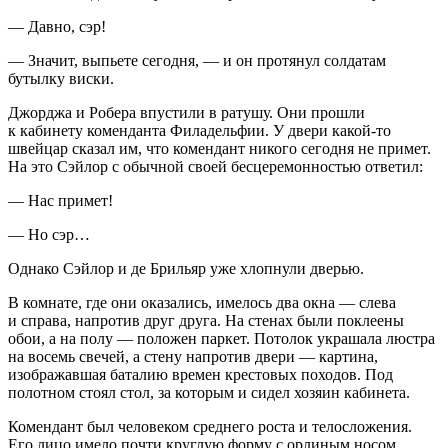
— Давно, сэр!
— Значит, выпьете сегодня, — и он протянул солдатам
бутылку виски.
Джорджа и Робера впустили в ратушу. Они прошли
к кабинету коменданта Филадельфии. У двери какой-то
швейцар сказал им, что комендант никого сегодня не примет.
На это Сэйлор с обычной своей бесцеремонностью ответил:
— Нас примет!
— Но сэр…
Однако Сэйлор и де Брильяр уже хлопнули дверью.
В комнате, где они оказались, имелось два окна — слева
и справа, напротив друг друга. На стенах были поклеены
обои, а на полу — положен паркет. Потолок украшала люстра
на восемь свечей, а стену напротив двери — картина,
изображавшая баталию времен крестовых походов. Под
полотном стоял стол, за которым и сидел хозяин кабинета.
Комендант был человеком среднего роста и телосложения.
Его лицо имело почти круглую форму с орлиным носом