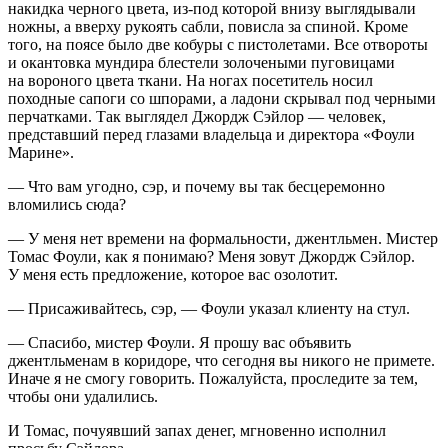
накидка черного цвета, из-под которой внизу выглядывали
ножны, а вверху рукоять сабли, повисла за спиной. Кроме
того, на поясе было две кобуры с пистолетами. Все отвороты
и окантовка мундира блестели золочеными пуговицами
на вороного цвета ткани. На ногах посетитель носил
походные сапоги со шпорами, а ладони скрывал под черными
перчатками. Так выглядел Джордж Сэйлор — человек,
представший перед глазами владельца и директора «Фоули
Марине».
— Что вам угодно, сэр, и почему вы так бесцеремонно
вломились сюда?
— У меня нет времени на формальности, джентльмен. Мистер
Томас Фоули, как я понимаю? Меня зовут Джордж Сэйлор.
У меня есть предложение, которое вас озолотит.
— Присаживайтесь, сэр, — Фоули указал клиенту на стул.
— Спасибо, мистер Фоули. Я прошу вас объявить
джентльменам в коридоре, что сегодня вы никого не примете.
Иначе я не смогу говорить. Пожалуйста, проследите за тем,
чтобы они удалились.
И Томас, почуявший запах денег, мгновенно исполнил