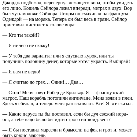
Джордж подбежал, перевернул лежащего вора, чтобы увидеть
его лицо. Кошель Сэйлора лежал впереди, метрах в двух. Вор
был чуть моложе Сэйлора. Лицом он смахивал на француза.
Одеждой — на моряка. Теперь он был весь в грязи. Сэйлор
приставил пистолет к голове вора:
— Кто ты такой!?
— Я ничего не скажу!
— У тебя два варианта: или я спускаю курок, или ты
получишь половину денег, которые хотел украсть. Выбирай!
— Я вам не верю!
— Я считаю до трех… Один!… Два…
— Стоп! Меня зовут Робер де Брильяр. Я — французский
матрос. Наш корабль потопили англичане. Меня взяли в плен.
Здесь я сбежал, и теперь меня разыскивают. Все! Я все сказал.
— Какие паруса ты бы поставил, если бы дул свежий норд-
ост, а тебе надо было бы идти строго на зюйд-вест?
— Я бы поставил марсели и брамсели на фок и грот и, может
быть крюйс-марсель
.