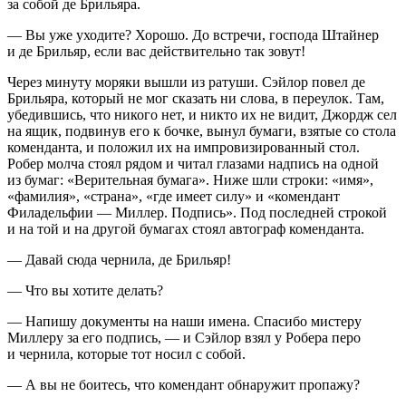
за собой де Брильяра.
— Вы уже уходите? Хорошо. До встречи, господа Штайнер
и де Брильяр, если вас действительно так зовут!
Через минуту моряки вышли из ратуши. Сэйлор повел де
Брильяра, который не мог сказать ни слова, в переулок. Там,
убедившись, что никого нет, и никто их не видит, Джордж сел
на ящик, подвинув его к бочке, вынул бумаги, взятые со стола
коменданта, и положил их на импровизированный стол.
Робер молча стоял рядом и читал глазами надпись на одной
из бумаг: «Верительная бумага». Ниже шли строки: «имя»,
«фамилия», «страна», «где имеет силу» и «комендант
Филадельфии — Миллер. Подпись». Под последней строкой
и на той и на другой бумагах стоял автограф коменданта.
— Давай сюда чернила, де Брильяр!
— Что вы хотите делать?
— Напишу документы на наши имена. Спасибо мистеру
Миллеру за его подпись, — и Сэйлор взял у Робера перо
и чернила, которые тот носил с собой.
— А вы не боитесь, что комендант обнаружит пропажу?