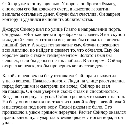
Сэйлор уже хлопнул дверью. У порога он бросил бумагу,
с номером его банковского счета, в качестве гарантии
выплаты остальных денег. Фоули был счастлив. Он закрыл
контору и удалился выполнять обязательства.
Джордж Сэйлор шел по улице Глазго в направлении порта.
Он думал: «Вот как деньги преображают людей. Этот скупой
и жадный человек готов на все, лишь бы сорвать с клиента
лишний фунт. А когда тот заплатит ему, Фоули перевернет
всю Англию, но найдет и сделает то, что обязался. Ему бы
королем быть с таким темпераментом. Золотой был бы
человек, если бы деньги не так любил». В это время Сэйлор
открыл кошелек, чтобы проверить количество денег.
Какой-то человек на бегу оттолкнул Сэйлора и выхватил
у него кошель. Началась погоня. Люди на улице расступались
перед бегущими и смотрели им вслед. Сэйлор не звал
на помощь. Он был уверен в своих силах и способностях.
Когда вор свернул за угол, Сэйлор решил, что момент настал.
На бегу он выхватил пистолет из правой кобуры левой рукой
и выстрелил под ноги вору. Людей рядом не было. Это
произошло в узком грязном переулке. Расчет Сэйлор оказался
правильным: пуля ударила в землю рядом с ногой вора, и он
упал.