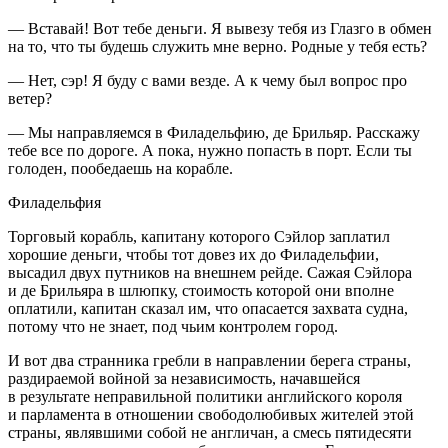
— Вставай! Вот тебе деньги. Я вывезу тебя из Глазго в обмен
на то, что ты будешь служить мне верно. Родные у тебя есть?
— Нет, сэр! Я буду с вами везде. А к чему был вопрос про
ветер?
— Мы направляемся в Филадельфию, де Брильяр. Расскажу
тебе все по дороге. А пока, нужно попасть в порт. Если ты
голоден, пообедаешь на корабле.
Филадельфия
Торговый корабль, капитану которого Сэйлор заплатил
хорошие деньги, чтобы тот довез их до Филадельфии,
высадил двух путников на внешнем рейде. Сажая Сэйлора
и де Брильяра в шлюпку, стоимость которой они вполне
оплатили, капитан сказал им, что опасается захвата судна,
потому что не знает, под чьим контролем город.
И вот два странника гребли в направлении берега страны,
раздираемой войной за независимость, начавшейся
в результате неправильной политики английского короля
и парламента в отношении свободолюбивых жителей этой
страны, являвшими собой не англичан, а смесь пятидесяти