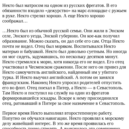
Некто был матросом на одном из русских фрегатов. В его
обязанности входило «дежурство» на марс-площадке
с ружьем
в руке. Некто стрелял хорошо. А еще Некто хорошо
соображал…
…Некто был из обычной русской семьи. Они жили в Энском
селе, Энского уезда, Энской губернии. Он кое-как получил
образование. Можно сказать, он дал себе его сам. Отца Некто
почти не видел. Отец был моряком. Воспитывался Некто
матерью и бабушкой. Некто был довольно суетным. Но иногда
он мог сидеть, задумавшись, по нескольку десятков минут.
Некто стремился к морю, хотя никогда его не видел. Его отец
участвовал в Чесменском сражении. После него он привез для
Некто самоучитель английского, найденный им у убитого
турка. И Некто выучил английский. А потом он занялся
французским. Наконец Некто упросил родителей отпустить
его во флот. Отец поехал в Питер, а Некто — в Севастополь.
Там Некто и поступил на службу на один из фрегатов
формировавшейся эскадры. Вскоре к нему присоединился
отец, ратовавший в Питере за свое назначение в Севастополь.
Первое время Некто выполнял второстепенную работу.
Попутно он обучался навигации. Некто проявлял к морскому
делу живейший интерес. В это же время проявилась его
способность точно стрелять. А выяснилось это совершенно