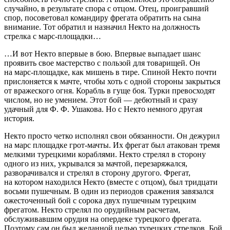
случайно, в результате спора с отцом. Отец, проигравший
спор, посоветовал командиру фрегата обратить на сына
внимание. Тот обратил и назначил Некто на должность
стрелка с марс-площадки…
…И вот Некто впервые в бою. Впервые выпадает шанс
проявить свое мастерство с пользой для товарищей. Он
на марс-площадке, как мишень в тире. Спиной Некто почти
прислоняется к мачте, чтобы хоть с одной стороны закрыться
от вражеского огня. Корабль в гуще боя. Турки превосходят
числом, но не умением. Этот бой — дебютный и сразу
удачный для Ф. Ф. Ушакова. Но с Некто немного другая
история.
Некто просто четко исполнял свои обязанности. Он дежурил
на марс площадке грот-мачты. Их фрегат был атакован тремя
мелкими турецкими кораблями. Некто стрелял в сторону
одного из них, укрывался за мачтой, перезаряжался,
разворачивался и стрелял в сторону другого. Фрегат,
на котором находился Некто (вместе с отцом), был тридцати
восьми пушечным. В один из периодов сражения завязался
ожесточенный бой с сорока двух пушечным турецким
фрегатом. Некто стрелял по орудийным расчетам,
обслуживавшим орудия на опердеке
турецкого фрегата.
Поэтому сам он был желанной целью турецких стрелков. Бой