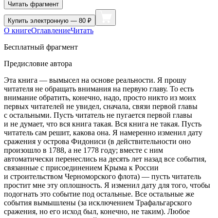
Читать фрагмент
Купить
электронную — 80 ₽
О книге
Оглавление
Читать
Бесплатный фрагмент
Предисловие автора
Эта книга — вымысел на основе реальности. Я прошу
читателя не обращать внимания на первую главу. То есть
внимание обратить, конечно, надо, просто никто из моих
первых читателей не увидел, сначала, связи первой главы
с остальными. Пусть читатель не пугается первой главы
и не думает, что вся книга такая. Вся книга не такая. Пусть
читатель сам решит, какова она. Я намеренно изменил дату
сражения у острова Фидониси (в действительности оно
произошло в 1788, а не 1778 году; вместе с ним
автоматически перенеслись на десять лет назад все события,
связанные с присоединением Крыма к России
и строительством Черноморского флота) — пусть читатель
простит мне эту оплошность. Я изменил дату для того, чтобы
подогнать это событие под остальные. Все остальные же
события вымышлены (за исключением Трафальгарского
сражения, но его исход был, конечно, не таким). Любое