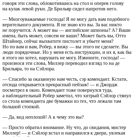
говоря эти слова, облокотившись на стол и оперев голову
на кулак левой руки. Де Брильяр сидел напротив него.
— Многоуважаемые господа! Я не могу дать вам подобного
верительного документа. Я не знаю кто вы. За вас никто
не поручится. А может вы — английские шпионы? А? Ваши
имена, быть может, совсем не ваши? Может быть вы, Отто
Штайнер, сейчас выхватите пистолет и убьете меня?
Но по вам и вам, Робер, я вижу — вы этого не сделаете. Вы
люди порядочные. Но у меня есть инструкции, и их я, как бы
я этого ни хотел, нарушать не могу. Извините, господа! —
произнося эти слова, Миллер переводил взгляд то на де
Брильяра, то на Сэйлора.
— Спасибо за оказанную нам честь, сэр комендант. Кстати,
отсюда открывается прекрасный пейзаж! — и Джордж
посмотрел в окно. Комендант тоже повернулся туда,
а наблюдательный Робер заметил, что хитрый Сэйлор стянул
со стола коменданта две бумажки из тех, что лежали там
большой стопкой.
— Да, вид неплохой! А к чему это вы?
— Просто обратил внимание. Ну что, до свидания, мистер
Миллер! — и Сэйлор встал и направился к двери, увлекая