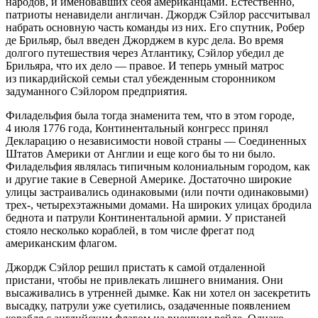
народов, и именовавших себя американцами. Естественно,
патриоты ненавидели англичан. Джордж Сэйлор рассчитывал
набрать основную часть команды из них. Его спутник, Робер
де Брильяр, был введен Джорджем в курс дела. Во время
долгого путешествия через Атлантику, Сэйлор убедил де
Брильяра, что их дело — правое. И теперь умный матрос
из пикардийской семьи стал убежденным сторонником
задуманного Сэйлором предприятия.
Филадельфия была тогда знаменита тем, что в этом городе,
4 июля 1776 года, Континентальный конгресс принял
Декларацию о независимости новой страны — Соединенных
Штатов Америки от Англии и еще кого бы то ни было.
Филадельфия являлась типичным колониальным городом, как
и другие такие в Северной Америке. Достаточно широкие
улицы застраивались одинаковыми (или почти одинаковыми)
трех-, четырехэтажными домами. На широких улицах бродила
беднота и патрули Континентальной армии. У пристаней
стояло несколько кораблей, в том числе фрегат под
американским флагом.
Джордж Сэйлор решил пристать к самой отдаленной
пристани, чтобы не привлекать лишнего внимания. Они
высаживались в утренней дымке. Как ни хотел он засекретить
высадку, патрули уже суетились, озадаченные появлением