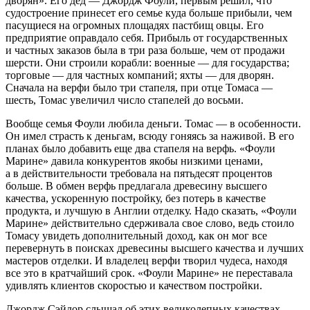
дворян». Его дед — Джордж Фоули, первым решил, что
судостроение принесет его семье куда больше прибыли, чем
пасущиеся на огромных площадях пастбищ овцы. Его
предприятие оправдало себя. Прибыль от государственных
и частных заказов была в три раза больше, чем от продажи
шерсти. Они строили корабли: военные — для государства;
торговые — для частных компаний; яхты — для дворян.
Сначала на верфи было три стапеля
, при отце Томаса —
шесть, Томас увеличил число стапелей до восьми.
Вообще семья Фоули любила деньги. Томас — в особенности.
Он имел страсть к деньгам, всюду гоняясь за наживой. В его
планах было добавить еще два стапеля на верфь. «Фоули
Марине» давила конкурентов якобы низкими ценами,
а в действительности требовала на пятьдесят процентов
больше. В обмен верфь предлагала древесину высшего
качества, ускоренную постройку, без потерь в качестве
продукта, и лучшую в Англии отделку. Надо сказать, «Фоули
Марине» действительно сдерживала свое слово, ведь стоило
Томасу увидеть дополнительный доход, как он мог все
перевернуть в поисках древесины высшего качества и лучших
мастеров отделки. И владелец верфи творил чудеса, находя
все это в кратчайший срок. «Фоули Марине» не переставала
удивлять клиентов скоростью и качеством постройки.
Джордж Сэйлор слышал об этих великолепных качествах