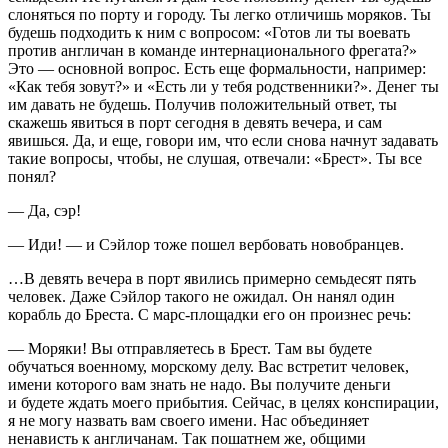
слоняться по порту и городу. Ты легко отличишь моряков. Ты
будешь подходить к ним с вопросом: «Готов ли ты воевать
против англичан в команде интернационального фрегата?»
Это — основной вопрос. Есть еще формальности, например:
«Как тебя зовут?» и «Есть ли у тебя родственники?». Денег ты
им давать не будешь. Получив положительный ответ, ты
скажешь явиться в порт сегодня в девять вечера, и сам
явишься. Да, и еще, говори им, что если снова начнут задавать
такие вопросы, чтобы, не слушая, отвечали: «Брест». Ты все
понял?
— Да, сэр!
— Иди! — и Сэйлор тоже пошел вербовать новобранцев.
…В девять вечера в порт явились примерно семьдесят пять
человек. Даже Сэйлор такого не ожидал. Он нанял один
корабль до Бреста. С марс-площадки его он произнес речь:
— Моряки! Вы отправляетесь в Брест. Там вы будете
обучаться военному, морскому делу. Вас встретит человек,
имени которого вам знать не надо. Вы получите деньги
и будете ждать моего прибытия. Сейчас, в целях конспирации,
я не могу назвать вам своего имени. Нас объединяет
ненависть к англичанам. Так пошатнем же, общими