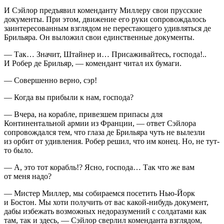
И Сэйлор предъявил коменданту Миллеру свои прусские
документы. При этом, движение его руки сопровождалось
заинтересованным взглядом не перестающего удивляться де
Брильяра. Он выложил свои единственные документы.
— Так… Значит, Штайнер и… Присаживайтесь, господа!..
И Робер де Брильяр, — комендант читал их бумаги.
— Совершенно верно, сэр!
— Когда вы прибыли к нам, господа?
— Вчера, на корабле, привезшем припасы для
Континентальной армии из Франции, — ответ Сэйлора
сопровождался тем, что глаза де Брильяра чуть не вылезли
из орбит от удивления. Робер решил, что им конец. Но, не тут-
то было.
— А, это тот корабль!? Ясно, господа… Так что же вам
от меня надо?
— Мистер Миллер, мы собираемся посетить Нью-Йорк
и Бостон. Мы хоти получить от вас какой-нибудь документ,
дабы избежать возможных недоразумений с солдатами как
там, так и здесь, — Сэйлор сверлил коменданта взглядом,