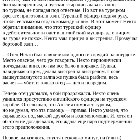
был маневренным, и русские старались давать залпы
по туркам, не попадая под ответные. Но вот на турецком
фрегате приготовили залп. Турецкий офицер поднял руку,
чтобы ее взмахом отдать команду «пли». В этот момент Некто
обратил внимание, что этот турецкий офицер
в действительности одет в английский мундир, да и лицом
на турка не похож. Некто взял прицел и выстрелил. Прозвучал
бортовой залп…
…Отец Некто был наводчиком одного из орудий на опердеке.
Место опасное, чего уж говорить. Некто периодически
поглядывал вниз, но там все было в порядке. Пушка,
наводимая отцом, делала выстрел за выстрелом. После
вышеупомянутого залпа же пушка была разбита, весь
расчет — убит, и только отец — цел и невредим.
Теперь отец укрылся, а бой продолжался. Некто очень
удивился присутствию английского офицера на турецком
корабле. Он слышал, что Англия помогает туркам,
но не думал, что эта помощь — прямая. Некто увидел, что
скрывается под маской дружбы и взаимопомощи. И, хотя он
об этом не догадывался, его ждала еще пара подтверждений
этого предположения.
Первое выразилось, спустя несколько минут, на (или в)