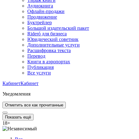
Тираж книги
Аудиокнига
Офлайн-продажи
Продвижение
Буктрейлер
Большой издательский пакет
Rideró для бизнеса
Юридический советник
Дополнительные услуги
Расшифровка текста
Перевод
Книги в аэропортах
Публикация
Все услуги
Кабинет
Кабинет
Уведомления
Отметить все как прочитанные
Показать ещё
18
+