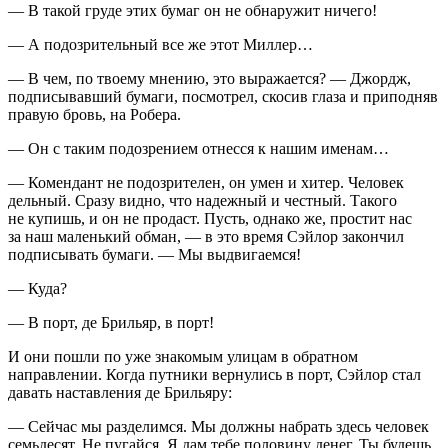
— В такой груде этих бумаг он не обнаружит ничего!
— А подозрительный все же этот Миллер…
— В чем, по твоему мнению, это выражается? — Джордж,
подписывавший бумаги, посмотрел, скосив глаза и приподняв
правую бровь, на Робера.
— Он с таким подозрением отнесся к нашим именам…
— Комендант не подозрителен, он умен и хитер. Человек
дельный. Сразу видно, что надежный и честный. Такого
не купишь, и он не продаст. Пусть, однако же, простит нас
за наш маленький обман, — в это время Сэйлор закончил
подписывать бумаги. — Мы выдвигаемся!
— Куда?
— В порт, де Брильяр, в порт!
И они пошли по уже знакомым улицам в обратном
направлении. Когда путники вернулись в порт, Сэйлор стал
давать наставления де Брильяру:
— Сейчас мы разделимся. Мы должны набрать здесь человек
семьдесят. Не пугайся. Я дам тебе половину денег. Ты будешь