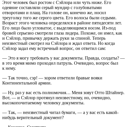
Этот человек был ростом с Сэйлора или чуть ниже. Его
одеяние составляли серый мундир с голубоватыми
отворотами и плащ. На голове он, конечно же, носил
треуголку того же серого цвета. Его волосы были седыми.
Возраст этого человека определялся в районе пятидесяти лет.
Его лицо было угловатое, с выделяющимся носом. Из-под
бровей серьезно смотрели глаза лидера. Похоже, он имел, как
и Сэйлор, привычку держать руки за спиной. Теперь
неизвестный смотрел на Сэйлора и ждал ответа. Но когда
Сэйлор задал ему встречный вопрос, он ответил сам:
— Это я могу требовать у вас документы. Правда, солдаты? —
в это время мимо проходил патруль. Очевидно, вопрос был
к нему.
— Так точно, сэр! — хором ответили бравые вояки
Континентальной армии.
— Ну, раз у вас есть полномочия… Меня зовут Отто Штайнер.
Вот, — и Сэйлор протянул неизвестному, но, очевидно,
высокопочитаемому человеку документы.
— Так, — неизвестный читал бумаги, — а у вас есть какой-
нибудь верительный документ?