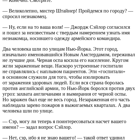
— Конечно. Смотрите.
— Великолепно, мистер Штайнер! Пройдемся по городу? —
спросил незнакомец.
— Ну, если на то ваша воля! — Джордж Сэйлор согласился
и пошел за неизвестным с твердым намерением узнать имя
незнакомца, носившего одежду армейского командира.
Два человека шли по улицам Нью-Йорка. Этот город,
изначально именовавшийся Новым Амстердамом, переживал
не лучшие дни. Черная оспа косила его население. Кругом
жгли зараженные вещи. Наскоро устроенные госпитали
не справлялись с наплывом пациентов. Эти «госпитали»
в основном служили для того, чтобы изолировать
от заражения здоровых людей. Если вся страна боролась
против английской армии, то Нью-Йорк боролся против двух
угроз: захвата англичанами и вымирания от черной оспы.
Но заражен был еще не весь город. Незараженная его часть
наблюдала зарево пожаров в выжигаемых кварталах. А два
человека шли по улице.
— Сэр, могу ли теперь я поинтересоваться насчет вашего
имени? — задал вопрос Сэйлор.
— Нет, сэр, ибо я не знаю вашего! — такой ответ удивил