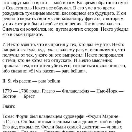
что «друг моего врага — мой враг». Во время обратного пути
в Севастополь Некто все обдумал. В его уме в то время
рождались туманные мысли, касающиеся его будущего. И он
решил изложить свои мысли командиру фрегата, с которым
у них с отцом были особые отношения. Тот выслушал его.
Сначала он колебался, но, путем долгих споров, Некто убедил
его в своей правоте.
И Некто взял то, что выпросил у тех, кто дал ему это. Некто
направился туда, куда указывал ему разум, используя то, что
получил от тех, у кого он это выпросил. Некто попрощался
с теми, кто не хотел его отпускать. И Некто мысленно
приказал тем, кто хотел убить его, готовиться к явлению его,
ибо сказано: «Si vis pacem — para bellum».
II. Si vis pacem — para bellum
1779 — 1780 годы, Глазго — Филадельфия — Нью-Йорк —
Бостон — Брест.
Глазго
Томас Фоули был владельцем судоверфи «Фоули Марине»
в Глазго. Он был потомственным наследником этой верфи.
Его дед открыл ее. Фоули были семьей джентри — «новых