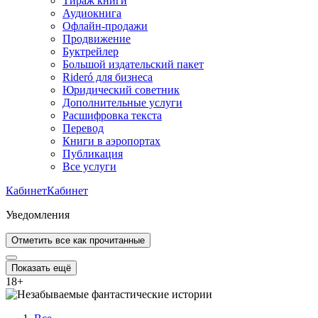
Тираж книги
Аудиокнига
Офлайн-продажи
Продвижение
Буктрейлер
Большой издательский пакет
Rideró для бизнеса
Юридический советник
Дополнительные услуги
Расшифровка текста
Перевод
Книги в аэропортах
Публикация
Все услуги
Кабинет
Кабинет
Уведомления
Отметить все как прочитанные
Показать ещё
18
+