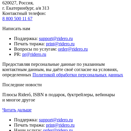
620027
,
Россия
,
г. Екатеринбург, а/я 313
Контактный телефон
:
8 800 500 11 67
Написать нам
Поддержка
:
support@ridero.ru
Печать тиража
:
print@ridero.ru
Вопросы по услугам
:
order@ridero.ru
PR
:
pr@ridero.ru
Предоставляя персональные данные по указанным
контактным данным, вы даёте своё согласие на условиях,
определенных
Политикой обработки персональных данных
Последние новости
Плюсы Rideró, ISBN в подарок, буктрейлеры, вебинары
и многое другое
Читать дальше
Поддержка
:
support@ridero.ru
Печать тиража
:
print@ridero.ru
Наши услуги
:
order@ridero.ru