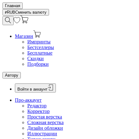
Главная
RUB
Сменить валюту
Магазин
Импринты
Бестселлеры
Бесплатные
Скидки
Подборки
Автору
Войти в аккаунт
Про-аккаунт
Редактор
Корректор
Простая верстка
Сложная верстка
Дизайн обложки
Иллюстрации