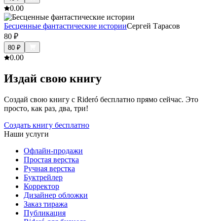
0.0
0
Бесценные фантастические истории
Сергей Тарасов
80
₽
80
₽
0.0
0
Издай свою книгу
Создай свою книгу с Rideró бесплатно прямо сейчас. Это
просто, как раз, два, три!
Создать книгу бесплатно
Наши услуги
Офлайн-продажи
Простая верстка
Ручная верстка
Буктрейлер
Корректор
Дизайнер обложки
Заказ тиража
Публикация