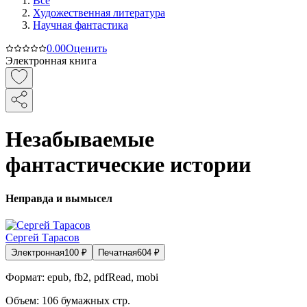
Все
Художественная литература
Научная фантастика
0.0
0
Оценить
Электронная книга
Незабываемые
фантастические истории
Неправда и вымысел
Сергей Тарасов
Электронная
100
₽
Печатная
604
₽
Формат:
epub, fb2, pdfRead, mobi
Объем:
106
бумажных стр.