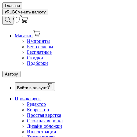
Главная
RUB
Сменить валюту
Магазин
Импринты
Бестселлеры
Бесплатные
Скидки
Подборки
Автору
Войти в аккаунт
Про-аккаунт
Редактор
Корректор
Простая верстка
Сложная верстка
Дизайн обложки
Иллюстрации