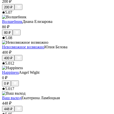
200
₽
200
₽
5.0
7
Волшебник
Диана Елизарова
80
₽
80
₽
5.0
8
Невозможное возможно
Юлия Белова
400
₽
400
₽
5.0
12
Нappiness
Angel Wight
0
₽
0
₽
5.0
17
Ваш выход
Екатерина Ламбоцкая
448
₽
448
₽