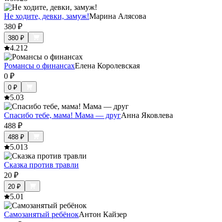
Не ходите, девки, замуж!
Марина Алясова
380
₽
380
₽
4.2
12
Романсы о финансах
Елена Королевская
0
₽
0
₽
5.0
3
Спасибо тебе, мама! Мама — друг
Анна Яковлева
488
₽
488
₽
5.0
13
Сказка против травли
20
₽
20
₽
5.0
1
Самозанятый ребёнок
Антон Кайзер