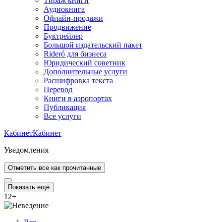
Тираж книги
Аудиокнига
Офлайн-продажи
Продвижение
Буктрейлер
Большой издательский пакет
Rideró для бизнеса
Юридический советник
Дополнительные услуги
Расшифровка текста
Перевод
Книги в аэропортах
Публикация
Все услуги
Кабинет
Кабинет
Уведомления
Отметить все как прочитанные
Показать ещё
12
+