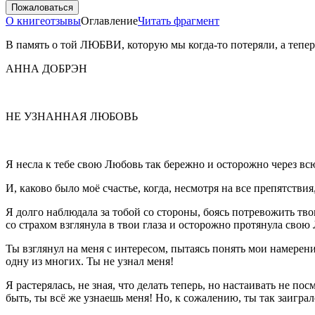
Пожаловаться
О книге
отзывы
Оглавление
Читать фрагмент
В память о той ЛЮБВИ, которую мы когда
-
то потеряли, а теп
АННА ДОБРЭН
НЕ УЗНАННАЯ ЛЮБОВЬ
Я несла к тебе свою Любовь так бережно и осторожно через вс
И, каково было моё счастье, когда, несмотря на все препятствия,
Я долго наблюдала за тобой со стороны, боясь потревожить тво
со страхом взглянула в твои глаза и осторожно протянула сво
Ты взглянул на меня с интересом, пытаясь понять мои намерен
одну из многих. Ты не узнал меня!
Я растерялась, не зная, что делать теперь, но настаивать не по
быть, ты всё же узнаешь меня! Но, к сожалению, ты так заиграл