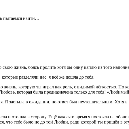
ерь пытаемся найти…
ю свою жизнь, боясь пролить хотя бы одну каплю из того наполн
 которые разделяли нас, я всё же дошла до тебя.
ю жизнь, которую ты играл как роль, с видимой лёгкостью. Но ког
ю Любовь, которая была предназначена только для тебя! «Любимы
ия. Я застыла в ожидании, но ответ был неутешительным. Хотя в
смела и отошла в сторону. Ещё какое
-
то время я постояла на обочи
ся, что тебе было не до той Любви, ради которой ты пришёл в эт