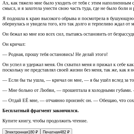
Ах, как тяжело мне было уходить от тебя с этим наполненным с
смысл, и я захотела унести свою часть туда, где не было боли и
Я подошла к краю высокого обрыва и посмотрела в бушующую бе
обернулась и увидела того, кто так долго и терпеливо ждал от
Он бежал ко мне изо всех сил, пытаясь остановить от безрассуд
Он кричал:
— Родная, прошу тебя остановись! Не делай этого!
Он успел и удержал меня. Он схватил меня и прижал к себе как
поскольку не представлял своей жизни без меня, так же, как я н
— Если бы ты ушла, — кричал он мне, — я бы ушёл вслед за т
— Мне больно от Любви, — прошептала я холодными губами. —
— Отдай ЕЁ мне, — отчаянно произнёс он. — Обещаю, что сохра
Бесплатный фрагмент закончился.
Купите книгу, чтобы продолжить чтение.
Электронная
180
₽
Печатная
482
₽