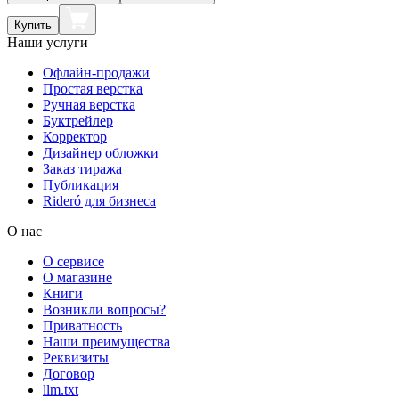
Купить
Наши услуги
Офлайн-продажи
Простая верстка
Ручная верстка
Буктрейлер
Корректор
Дизайнер обложки
Заказ тиража
Публикация
Rideró для бизнеса
О нас
О сервисе
О магазине
Книги
Возникли вопросы?
Приватность
Наши преимущества
Реквизиты
Договор
llm.txt