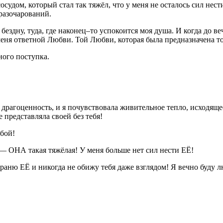
осудом, который стал так тяжёл, что у меня не осталось сил нес
 разочарований.
здну, туда, где наконец–то успокоится моя душа. И когда до ве
 меня ответной Любви. Той Любви, которая была предназначена то
ного поступка.
 драгоценность, и я почувствовала живительное тепло, исходящее
е представляла своей без тебя!
обой!
 ОНА такая тяжёлая! У меня больше нет сил нести ЕЁ!
ню ЕЁ и никогда не обижу тебя даже взглядом! Я вечно буду лю