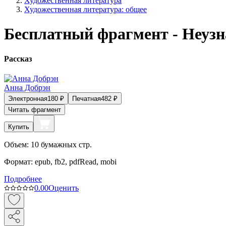
Художественная литература
Художественная литература: общее
Бесплатный фрагмент - Неуз
Рассказ
Анна Добрэн
Электронная
180
₽
Печатная
482
₽
Читать фрагмент
Купить
Объем:
10
бумажных стр.
Формат:
epub, fb2, pdfRead, mobi
Подробнее
0.0
0
Оценить