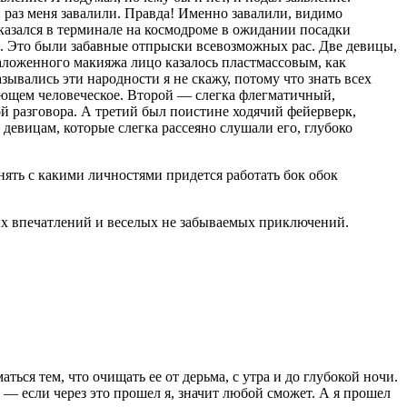
й раз меня завалили. Правда! Именно завалили, видимо
оказался в терминале на космодроме в ожидании посадки
ой. Это были забавные отпрыски всевозможных рас. Две девицы,
наложенного макияжа лицо казалось пластмассовым, как
зывались эти народности я не скажу, потому что знать всех
ющем человеческое. Второй — слегка флегматичный,
й разговора. А третий был поистине ходячий фейерверк,
девицам, которые слегка рассеяно слушали его, глубоко
нять с какими личностями придется работать бок обок
рких впечатлений и веселых не забываемых приключений.
аться тем, что очищать ее от дерьма, с утра и до глубокой ночи.
, — если через это прошел я, значит любой сможет. А я прошел