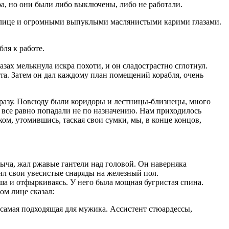
ра, но они были либо выключены, либо не работали.
 лице и огромными выпуклыми маслянистыми карими глазами.
ля к работе.
зах мелькнула искра похоти, и он сладострастно сглотнул.
та. Затем он дал каждому план помещений корабля, очень
 сразу. Повсюду были коридоры и лестницы-близнецы, много
ом все равно попадали не по назначению. Нам приходилось
ом, утомившись, таская свои сумки, мы, в конце концов,
рыча, жал ржавые гантели над головой. Он наверняка
ил свои увесистые снаряды на железный пол.
ыша и отфыркиваясь. У него была мощная бугристая спина.
ом лице сказал:
 самая подходящая для мужика. Ассистент стюардессы,