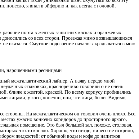
ей жизни выпал такой уникальный шанс окунуться во всю эту
ь понесло, я впал в эйфорию и, как всегда с головой,
ли рабочие порта в желтых защитных касках и оранжевых
ды доносились со всех сторон. Проезжая мимо возвышающихся
 не оказался. Смутное подозрение начало закрадываться в мою
ыми, нарощенными ресницами
жный межгалактический лайнер. А наяву передо мной
 неудачных стыковках, красноречиво говорили о не очень
лой, ближе к желтой, краской. По всему корпусу пробивались
ми лицами, у кого, конечно, они, эти лица, были. Видимо,
се стороны. На межгалактическом он говорил очень плохо. Все,
х местах ужасно вонючих коридоров до просторного яркого,
глядывая помещение. Это был большой зал, похоже, столовая.
оторых что-то капало. Хорошо, что нигде, ничего не искрило,
ыбором жидкостей: от обычной воды и кофе до напитков,