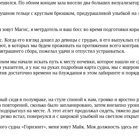
 решился. По обоим концам зала висели два больших визуализато
едушном тельце с круглым брюшком, придурашливой улыбкой на
зовут Магис, я метрдотель и ваш босс во время подготовки кораб
 Когда его взгляд дошел до девицы с грудью, в его выпуклых гла
ют, в которых мы будем проживать на протяжении всего контрак
трашнего сбора, пожелал удачи и отпустил устраиваться.
 ним мы начали искать путь к месту ночевки, которое нашли не
и указатели, а у нас на руках подробная карта судна, мы с ящер
тив достаточно времени на блуждания в этом лабиринте и порядк
ый сидя в полумраке, на стуле спиной к нам, громко и яростно 
 повторений, сколько было запланировано, затем внезапно урон
 подпрыгнул на месте. А этот атлет продолжал сидеть, тяжело д
резко встал, повернулся и с широкой улыбкой на светлом открыт
го судна «Горизонт», меня зовут Майк. Моя должность здесь не