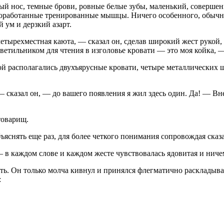
ый нос, темные брови, ровные белые зубы, маленький, совершен
роработанные тренированные мышцы. Ничего особенного, обычны
 ум и дерзкий азарт.
 четырехместная каюта, — сказал он, сделав широкий жест рукой,
ветильником для чтения в изголовье кровати — это моя койка, 
ой располагались двухъярусные кровати, четыре металлических 
 сказал он, — до вашего появления я жил здесь один. Да! — Вн
товарищ.
объяснять еще раз, для более четкого понимания сопровождая сказ
— в каждом слове и каждом жесте чувствовалась ядовитая и нич
ть. Он только молча кивнул и принялся флегматично раскладыв
: