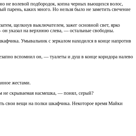
но не волевой подбородок, копна черных вьющихся волос,
й парень, каких много. Но нельзя было не заметить свечение
 затем, щелкнув выключателем, зажег основной свет, ярко
— он указал на верхнюю слева, — остальные свободны.
шкафчика. Умывальник с зеркалом находился в конце напротив
езапно вспомнил он, — туалеты и душ в конце коридора налево
анное жестами.
ем не скрываемая насмешка, — понял, серый?
ать свои вещи на полки шкафчика. Некоторое время Майки