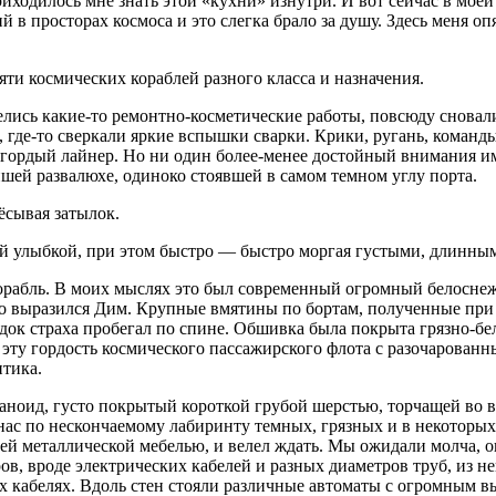
приходилось мне знать этой «кухни» изнутри. И вот сейчас в мо
 просторах космоса и это слегка брало за душу. Здесь меня опят
яти космических кораблей разного класса и назначения.
велись какие-то ремонтно-косметические работы, повсюду снова
 где-то сверкали яркие вспышки сварки. Крики, ругань, коман
 гордый лайнер. Но ни один более-менее достойный внимания им
йшей развалюхе, одиноко стоявшей в самом темном углу порта.
сывая затылок.
вой улыбкой, при этом быстро — быстро моргая густыми, длинн
корабль. В моих мыслях это был современный огромный белосне
тко выразился Дим. Крупные вмятины по бортам, полученные при
одок страха пробегал по спине. Обшивка была покрыта грязно-бе
эту гордость космического пассажирского флота с разочарованны
нтика.
аноид, густо покрытый короткой грубой шерстью, торчащей во в
л нас по нескончаемому лабиринту темных, грязных и в некоторы
ей металлической мебелью, и велел ждать. Мы ожидали молча, о
, вроде электрических кабелей и разных диаметров труб, из нек
х кабелях. Вдоль стен стояли различные автоматы с огромным в