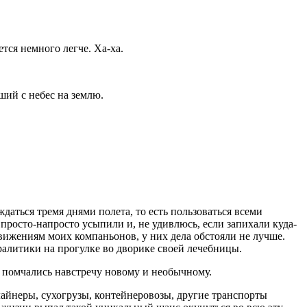
тся немного легче. Ха-ха.
ий с небес на землю.
даться тремя днями полета, то есть пользоваться всеми
 просто-напросто усыпили и, не удивлюсь, если запихали куда-
движениям моих компаньонов, у них дела обстояли не лучше.
ралитики на прогулке во дворике своей лечебницы.
мы помчались навстречу новому и необычному.
айнеры, сухогрузы, контейнеровозы, другие транспорты