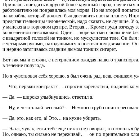
Пришлось поездить в другой более крупный город, поучиться на
работодателю не понравилась моя морда. Но на второй попытке 
на корабль, который должен был доставить нас на планету Ипр
представительницы человеческой, надо сказать, не лучшие. У 
у манекена в торговом центре. Вторая… Кроме груди взгляду за
во вселенной невозможно. Один — коренастый с большими бес
с квадратной головой на тонком, но мускулистом теле. Он был
с четырьмя руками, находящимися в постоянном движении. Он с
и нервно затягиваясь сладким дымом тонких
сигар
ет.
Вот так мы и стояли, с нетерпением ожидая нашего транспорта
в течение полугода.
Но я чувствовал себя хорошо, я был очень рад, ведь слишком у
— Что, первый контракт? — спросил коренастый, подойдя ко м
— Да, — широко улыбнувшись, ответил я.
— Ну, и чего такой веселый? — Немного грубо поинтересовалс
— Да, это, как его, а! Это… на кухне убирать.
— Э-э-э, чувак, если тебе еще никто не говорил, то позволь я б
Но, однако, ты сильно не переживай, — он по-приятельски хлоп