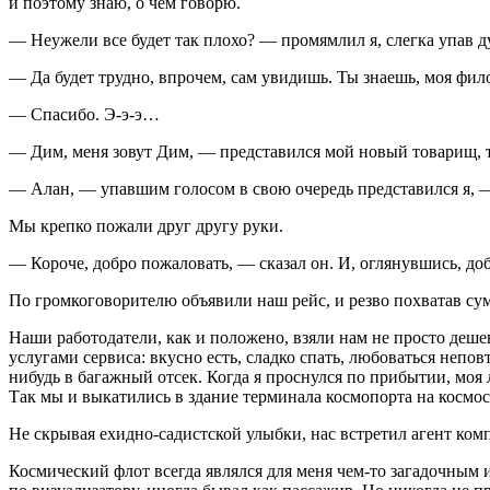
и поэтому знаю, о чем говорю.
— Неужели все будет так плохо? — промямлил я, слегка упав д
— Да будет трудно, впрочем, сам увидишь. Ты знаешь, моя фило
— Спасибо. Э-э-э…
— Дим, меня зовут Дим, — представился мой новый товарищ, т
— Алан, — упавшим голосом в свою очередь представился я, 
Мы крепко пожали друг другу руки.
— Короче, добро пожаловать, — сказал он. И, оглянувшись, доб
По громкоговорителю объявили наш рейс, и резво похватав сум
Наши работодатели, как и положено, взяли нам не просто дешев
услугами сервиса: вкусно есть, сладко спать, любоваться непо
нибудь в багажный отсек. Когда я проснулся по прибытии, моя 
Так мы и выкатились в здание терминала космопорта на космос
Не скрывая ехидно-садистской улыбки, нас встретил агент ком
Космический флот всегда являлся для меня чем-то загадочным