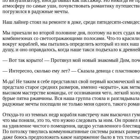
по визуализатору, иногда бывал как пассажир. Но никогда не 
атмосферу по самые уши, почувствовать романтику путешествий в
погрузился в радужные мечты.
Наш лайнер стоял на ремонте в доке, среди пятидесяти-семидес
Мы приехали во второй половине дня, поэтому на всех судах 
комбинезонах со светоотражающими полосами. Что-то красили,
вокруг кораблей, мы пытались определить который из них наш
душу, и оно оправдалось, когда наше такси подъехало к древне
— Вот так корыто! — Протянул мой новый знакомый Дим, почё
— Интересно, сколько ему лет? — Сказала девица с пластико
М-да! Не таким я себе представлял свой первый космический 
предстало старое средних размеров, именно «корыто», как ме
высоком мастерстве команды, от осознавания чего, легкий хол
бурые пятна ржавчины. Вся наша группа стояла и разглядывала 
радужные мечты посещали не только меня одного, такого рома
Откуда-то из темных недр корабля навстречу нам выскочил гум
что мы поняли, это то, что нужно следовать за ним. Он прове
на удивление чистого помещения, щедро уставленного блестящ
По потолку тянулись коммуникативные системы разных размеров
даже боюсь предположить какое напряжение было в тех толсты