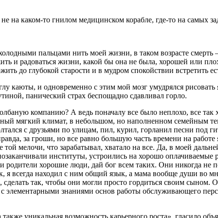
ет, не на каком-то гнилом медицинском корабле, где-то на самых 
холодными пальцами нить моей жизни, в таком возрасте смерть — 
ть и радоваться жизни, какой бы она не была, хорошей или пло
жить до глубокой старости и в мудром спокойствии встретить е
м углу каюты, и одновременно с этим мой мозг умудрялся рисоват
утиной, панический страх беспощадно сдавливал горло.
 долбаную компанию? А ведь поначалу все было неплохо, все так
тный мягкий климат, в небольшом, но наполненном семейным те
олтался с друзьями по улицам, пил,
курил
, горланил песни под г
авда, за гроши, но все равно большую часть времени на работе я
 той мелочи, что зарабатывал, хватало на все. Да, в моей даль
озаканчивали институты, устроились на хорошо оплачиваемые раб
и родители хорошие люди, дай бог всем таких. Они никогда не по
, я всегда находил с ним общий язык, а мама вообще души во мн
о, сделать так, чтобы они могли просто гордиться своим сыном. 
 с элементарными знаниями основ работы обслуживающего перс
также уникальная возможность карьерного роста», гласило объяв