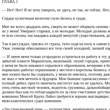
ГЛАВА 1
— Нет! Нет! Я не хочу умирать, не здесь, не так, не сейчас. Н
Сердце кузнечным молотом глухо билось в груди.
Мне же всего двадцать пять, смерть не может оборвать своими 
не у меня! Умирают старики, а не молодые. Молодые должны жи
ее всю сполна, наслаждаясь каждой минутой существования, до
Так я рассуждал, трясясь от страха, тупо сидя на полу в само
Ужас зловеще обволакивал все тело своей холодной, липкой па
— И зачем меня только угораздило устроиться на работу в эту
забытой планете Мариенталь, маленький, тихий городок, прия
у меня не было никакого серьезного образования, вечерами я б
нормально работал охранником у местного воротилы бизнеса, пр
мне нужно было бы содержать, у меня не имелось, поэтому даже
не знал о чем мечтать в будущем. Мои бывшие одноклассники п
полный дебил, просто окончить институт как-то не удалось. Мо
отец очень жесткий человек, водитель грузовика, дальнобойщик
должен был как-то отблагодарить их за свое счастливое детств
компании Моисей Круиз Лайнз требуются хорошо выглядящие,
межгалактических судах компании.
«Это грандиозный шанс — путешествуя, зарабатывать деньги, а 