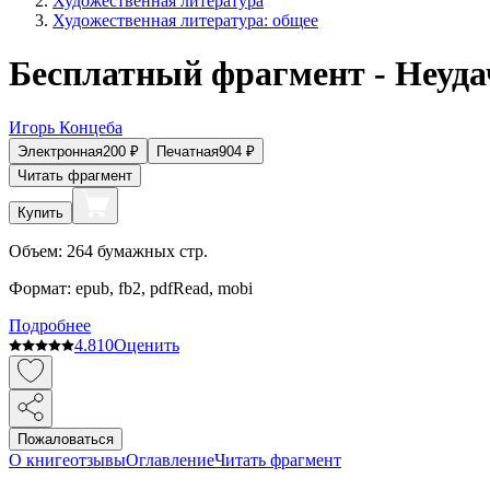
Художественная литература
Художественная литература: общее
Бесплатный фрагмент - Неуда
Игорь Концеба
Электронная
200
₽
Печатная
904
₽
Читать фрагмент
Купить
Объем:
264
бумажных стр.
Формат:
epub, fb2, pdfRead, mobi
Подробнее
4.8
10
Оценить
Пожаловаться
О книге
отзывы
Оглавление
Читать фрагмент