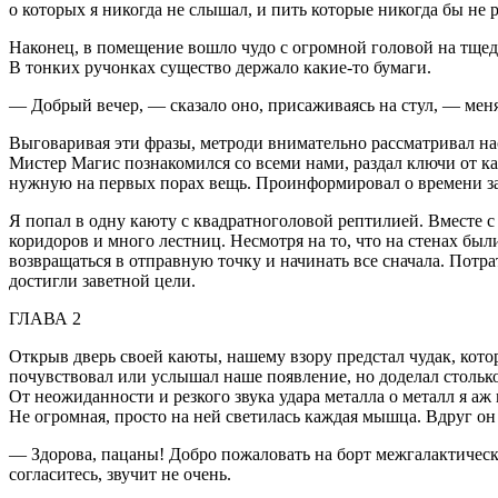
о которых я никогда не слышал, и пить которые никогда бы не
Наконец, в помещение вошло чудо с огромной головой на тщ
В тонких ручонках существо держало какие-то бумаги.
— Добрый вечер, — сказало оно, присаживаясь на стул, — меня 
Выговаривая эти фразы, метроди внимательно рассматривал нас.
Мистер Магис познакомился со всеми нами, раздал ключи от ка
нужную на первых порах вещь. Проинформировал о времени зав
Я попал в одну каюту с квадратноголовой рептилией. Вместе с
коридоров и много лестниц. Несмотря на то, что на стенах был
возвращаться в отправную точку и начинать все сначала. Потра
достигли заветной цели.
ГЛАВА 2
Открыв дверь своей каюты, нашему взору предстал чудак, котор
почувствовал или услышал наше появление, но доделал столько
От неожиданности и резкого звука удара металла о металл я аж
Не огромная, просто на ней светилась каждая мышца. Вдруг он 
— Здорова, пацаны! Добро пожаловать на борт межгалактическо
согласитесь, звучит не очень.