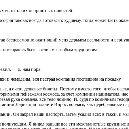
ухом, от таких неприятных новостей.
софия такова: всегда готовься к худшему, тогда может быть окаже
ак бесцеремонно окативший меня дерьмом реальности и вернувш
— постараюсь быть готовым к любым трудностям.
авил, — о, нам пора.
ки и чемоданы, вся пестрая компания поспешила на посадку.
ые, а очень дешевые билеты. Поэтому вместо того, чтобы наслаж
вторимыми пейзажами космоса, за счет компании нанимателя, нас
левая рука онемела, все тело ломило. И, судя по комичным тело
танции Ларна при планете Ипрос, корчась, как церебральные па
пании. Он забрал наши паспорта, затем усадил всех в такси, и 
 и волнующим. Я видел раньше все эти межпланетные круизные л