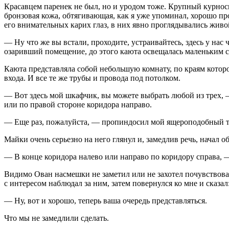
Красавцем паренек не был, но и уродом тоже. Крупный курнос
бронзовая кожа, обтягивающая, как я уже упоминал, хорошо п
его внимательных карих глаз, в них явно проглядывались живой
— Ну что же вы встали, проходите, устраивайтесь, здесь у нас
озаривший помещение, до этого каюта освещалась маленьким с
Каюта представляла собой небольшую комнату, по краям котор
входа. И все те же трубы и провода под потолком.
— Вот здесь мой шкафчик, вы можете выбрать любой из трех, —
или по правой стороне коридора направо.
— Еще раз, пожалуйста, — про
пиндос
ил мой ящероподобный 
Майки очень серьезно на него глянул и, замедлив речь, начал 
— В конце коридора налево или направо по коридору справа, 
Видимо Ован насмешки не заметил или не захотел почувствова
с интересом наблюдал за ним, затем повернулся ко мне и сказал
— Ну, вот и хорошо, теперь ваша очередь представляться.
Что мы не замедлили сделать.