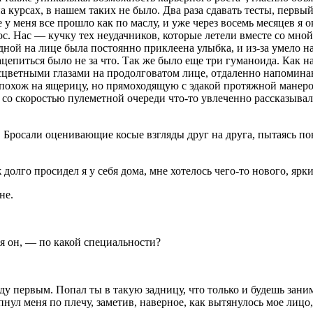
 курсах, в нашем таких не было. Два раза сдавать тесты, первы
у меня все прошло как по маслу, и уже через восемь месяцев я 
ос. Нас — кучку тех неудачников, которые летели вместе со мн
одной на лице была постоянно приклеена улыбка, и из-за умело 
цепиться было не за что. Так же было еще три гуманоида. Как на
цветными глазами на продолговатом лице, отдаленно напомина
 похож на ящерицу, но прямоходящую с эдакой протяжной манеро
о скоростью пулеметной очереди что-то увлеченно рассказывал 
. Бросали оценивающие косые взгляды друг на друга, пытаясь по
ж долго просидел я у себя дома, мне хотелось чего-то нового, я
не.
я он, — по какой специальности?
уду первым. Попал ты в такую задницу, что только и будешь заним
нул меня по плечу, заметив, наверное, как вытянулось мое лицо