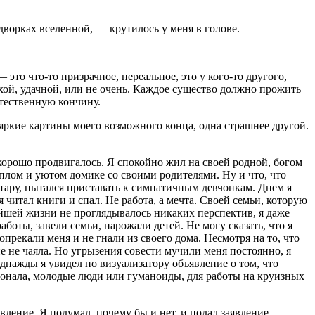
задворках вселенной, — крутилось у меня в голове.
это что-то призрачное, нереальное, это у кого-то другого,
хой, удачной, или не очень. Каждое существо должно прожить
стественную кончину.
ь яркие картины моего возможного конца, одна страшнее другой.
 хорошо продвигалось. Я спокойно жил на своей родной, богом
плом и уютом домике со своими родителями. Ну и что, что
итару, пытался приставать к симпатичным девчонкам. Днем я
 читал книги и спал. Hе работа, а мечта. Своей семьи, которую
нейшей жизни не проглядывалось никаких перспектив, я даже
оты, завели семьи, нарожали детей. Не могу сказать, что я
прекали меня и не гнали из своего дома. Несмотря на то, что
е не чаяла. Но угрызения совести мучили меня постоянно, я
Однажды я увидел по визуализатору объявление о том, что
онала, молодые люди или гуманоиды, для работы на круизных
ление. Я подумал, почему бы и нет, и подал заявление.