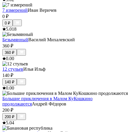
7 измерений
Иван Веричев
0
₽
0
₽
5.0
18
Безымянный
Василий Михалевский
360
₽
360
₽
0.0
0
12 стульев
Илья Ильф
140
₽
140
₽
0.0
0
Большие приключения в Малом КуКошкино
продолжаются
Андрей Фёдоров
200
₽
200
₽
5.0
4