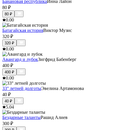
Банановая республика
Инна Лайон
80
₽
80
₽
0.0
0
Батагайская история
Виктор Музис
320
₽
320
₽
0.0
0
Авангард и лубок
Зигфрид Бабенберг
400
₽
400
₽
0.0
0
33° летней долготы
Эвелина Артамонова
40
₽
40
₽
5.0
4
Бездарные таланты
Рашид Алиев
300
₽