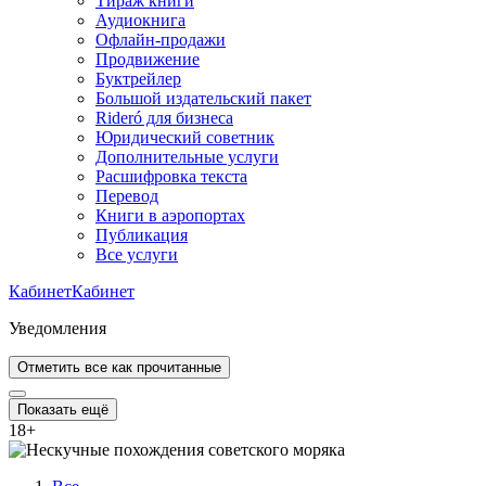
Тираж книги
Аудиокнига
Офлайн-продажи
Продвижение
Буктрейлер
Большой издательский пакет
Rideró для бизнеса
Юридический советник
Дополнительные услуги
Расшифровка текста
Перевод
Книги в аэропортах
Публикация
Все услуги
Кабинет
Кабинет
Уведомления
Отметить все как прочитанные
Показать ещё
18
+