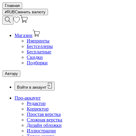
Главная
RUB
Сменить валюту
Магазин
Импринты
Бестселлеры
Бесплатные
Скидки
Подборки
Автору
Войти в аккаунт
Про-аккаунт
Редактор
Корректор
Простая верстка
Сложная верстка
Дизайн обложки
Иллюстрации