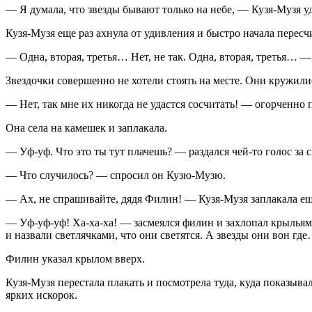
— Я думала, что звезды бывают только на небе, — Кузя-Музя у
Кузя-Музя еще раз ахнула от удивления и быстро начала пересч
— Одна, вторая, третья… Нет, не так. Одна, вторая, третья… — 
Звездочки совершенно не хотели стоять на месте. Они кружились,
— Нет, так мне их никогда не удастся сосчитать! — огорченно 
Она села на камешек и заплакала.
— Уф-уф. Что это ты тут плачешь? — раздался чей-то голос за 
— Что случилось? — спросил он Кузю-Музю.
— Ах, не спрашивайте, дядя Филин! — Кузя-Музя заплакала еще 
— Уф-уф-уф! Ха-ха-ха! — засмеялся филин и захлопал крыльями
и назвали светлячками, что они светятся. А звезды они вон гд
Филин указал крылом вверх.
Кузя-Музя перестала плакать и посмотрела туда, куда показыв
ярких искорок.