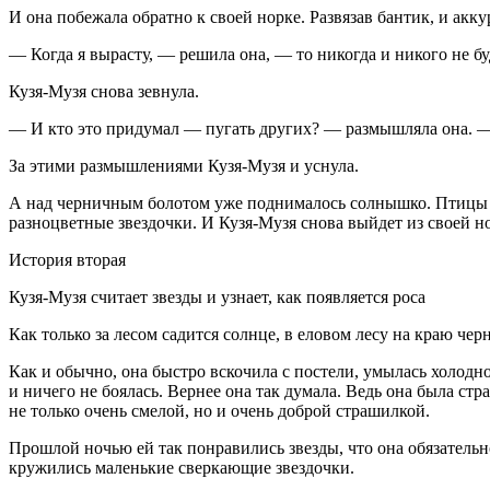
И она побежала обратно к своей норке. Развязав бантик, и акк
— Когда я вырасту, — решила она, — то никогда и никого не буд
Кузя-Музя снова зевнула.
— И кто это придумал — пугать других? — размышляла она. — М
За этими размышлениями Кузя-Музя и уснула.
А над черничным болотом уже поднималось солнышко. Птицы ве
разноцветные звездочки. И Кузя-Музя снова выйдет из своей н
История вторая
Кузя-Музя считает звезды и узнает, как появляется роса
Как только за лесом садится солнце, в еловом лесу на краю ч
Как и обычно, она быстро вскочила с постели, умылась холодно
и ничего не боялась. Вернее она так думала. Ведь она была стр
не только очень смелой, но и очень доброй страшилкой.
Прошлой ночью ей так понравились звезды, что она обязательн
кружились маленькие сверкающие звездочки.