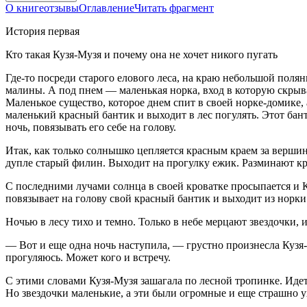
О книге
отзывы
Оглавление
Читать фрагмент
История первая
Кто такая Кузя-Музя и почему она не хочет никого пугать
Где-то посреди старого елового леса, на краю небольшой поля
малины. А под пнем — маленькая норка, вход в которую скрыв
Маленькое существо, которое днем спит в своей норке-домике, 
маленький красный бантик и выходит в лес погулять. Этот бант
ночь, повязывать его себе на голову.
Итак, как только солнышко цепляется красным краем за вершин
дупле старый филин. Выходит на прогулку ежик. Разминают к
С последними лучами солнца в своей кроватке просыпается и К
повязывает на голову свой красный бантик и выходит из норки
Ночью в лесу тихо и темно. Только в небе мерцают звездочки, 
— Вот и еще одна ночь наступила, — грустно произнесла Кузя-М
прогуляюсь. Может кого и встречу.
С этими словами Кузя-Музя зашагала по лесной тропинке. Идет 
Но звездочки маленькие, а эти были огромные и еще страшно у