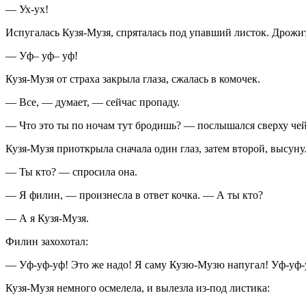
— Ух-ух!
Испугалась Кузя-Музя, спряталась под упавший листок. Дрожит,
— Уф– уф– уф!
Кузя-Музя от страха закрыла глаза, сжалась в комочек.
— Все, — думает, — сейчас пропаду.
— Что это ты по ночам тут бродишь? — послышался сверху чей
Кузя-Музя приоткрыла сначала один глаз, затем второй, высунул
— Ты кто? — спросила она.
— Я филин, — произнесла в ответ кочка. — А ты кто?
— А я Кузя-Музя.
Филин захохотал:
— Уф-уф-уф! Это же надо! Я саму Кузю-Музю напугал! Уф-уф-
Кузя-Музя немного осмелела, и вылезла из-под листика: