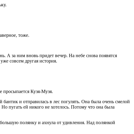
ьку.
аверное, тоже.
. А за ним вновь придет вечер. На небе снова появятся
уже совсем другая история.
ке просыпается Кузя-Музя.
й бантик и отправилась в лес погулять. Она была очень смелой
. Но пугать ей никого не хотелось. Потому что она была
ебольшую полянку и ахнула от удивления. Над полянкой