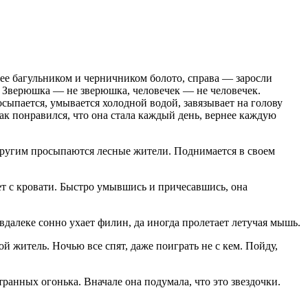
шее багульником и черничником болото, справа — заросли
. Зверюшка — не зверюшка, человечек — не человечек.
осыпается, умывается холодной водой, завязывает на голову
так понравился, что она стала каждый день, вернее каждую
а другим просыпаются лесные жители. Поднимается в своем
ет с кровати. Быстро умывшись и причесавшись, она
 вдалеке сонно ухает филин, да иногда пролетает летучая мышь.
й житель. Ночью все спят, даже поиграть не с кем. Пойду,
транных огонька. Вначале она подумала, что это звездочки.