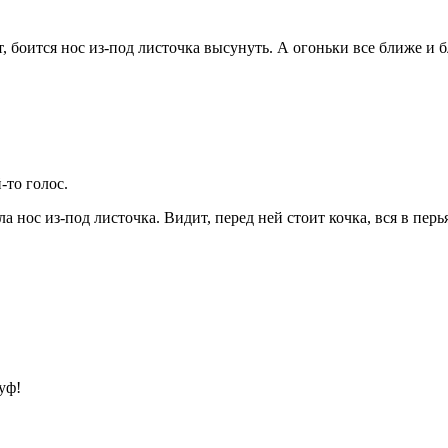
 боится нос из-под листочка высунуть. А огоньки все ближе и б
-то голос.
а нос из-под листочка. Видит, перед ней стоит кочка, вся в перья
уф!