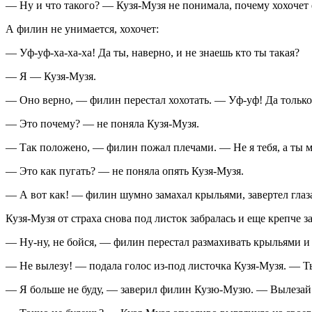
— Ну и что такого? — Кузя-Музя не понимала, почему хохочет
А филин не унимается, хохочет:
— Уф-уф-ха-ха-ха! Да ты, наверно, и не знаешь кто ты такая?
— Я — Кузя-Музя.
— Оно верно, — филин перестал хохотать. — Уф-уф! Да только н
— Это почему? — не поняла Кузя-Музя.
— Так положено, — филин пожал плечами. — Не я тебя, а ты м
— Это как пугать? — не поняла опять Кузя-Музя.
— А вот как! — филин шумно замахал крыльями, завертел глаза
Кузя-Музя от страха снова под листок забралась и еще крепче 
— Ну-ну, не бойся, — филин перестал размахивать крыльями и
— Не вылезу! — подала голос из-под листочка Кузя-Музя. — Т
— Я больше не буду, — заверил филин Кузю-Музю. — Вылезай