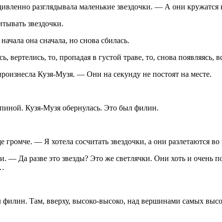
дивленно разглядывала маленькие звездочки. — А они кружатся 
итывать звездочки.
начала она сначала, но снова сбилась.
 вертелись, то, пропадая в густой траве, то, снова появляясь, в
произнесла Кузя-Музя. — Они на секунду не постоят на месте.
спиной. Кузя-Музя обернулась. Это был филин.
громче. — Я хотела сосчитать звездочки, а они разлетаются во 
. — Да разве это звезды? Это же светлячки. Они хоть и очень п
е…
ал филин. Там, вверху, высоко-высоко, над вершинами самых вы