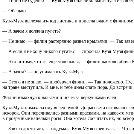
— Точно не будешь? — Кузя-Музя опасливо выглянула из своег
— Обещаю.
Кузя-Музя вылезла из-под листика и присела рядом с филином:
— А зачем я должна пугать?
— Не знаю, — филин растерянно развел крыльями. — Так завед
— А если я не хочу никого пугать? — спросила Кузя-Музя фили
— Это потому, что ты еще маленькая, — филин ласково обнял 
— А зачем? — не унималась Кузя-Музя.
— Этого я не знаю, — пробурчал филин. — Так положено. Ну, ла
на траве выступила. И мне, и тебе днем спать пора. До встречи
Филин взмахнул крыльями и исчез за верхушками елей.
Кузя-Музя помахала ему вслед рукой. До рассвета оставалось е
искорок. Они переливались разными красками, на какое-то мгно
в прозрачные капельки росы. Она хотела сосчитать их, но вскор
— Завтра досчитаю, — подумала Кузя-Музя и зевнула. — Что-то 