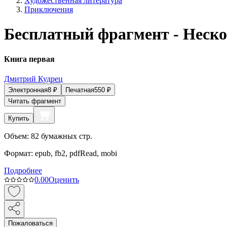
Художественная литература
Приключения
Бесплатный фрагмент - Неск
Книга первая
Дмитрий Кудрец
Электронная
8
₽
Печатная
550
₽
Читать фрагмент
Купить
Объем:
82
бумажных стр.
Формат:
epub, fb2, pdfRead, mobi
Подробнее
0.0
0
Оценить
Пожаловаться