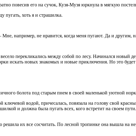
уратно
повеси
в его на сучок, Кузя-Музя юркнула в мягкую постел
у пугать, хоть я и страшилка.
не, например, не нравится, когда меня пугают. Да и другим, н
село перекликались между собой по лесу. Начинался новый день
орки искать новых знакомых и новые приключения. Но это будет 
ерничного болота под старым пнем в своей маленькой уютной нор
й ключевой водой, причесалась, повязала на голову свой красны
ашилкой и должна была пугать всех, кого встретит на своем пути
о решила их все сосчитать. По лесной тропинке она вышла на н