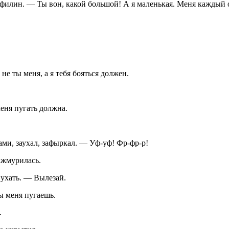
 филин. — Ты вон, какой большой! А я маленькая. Меня каждый о
е ты меня, а я тебя бояться должен.
еня пугать должна.
ми, заухал, зафыркал. — Уф-уф! Фр-фр-р!
зажмурилась.
 ухать. — Вылезай.
ы меня пугаешь.
.