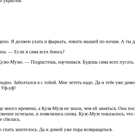
о укрытия.
ено. Я должен ухать и фыркать, ловить мышей по ночам. А ты д
на. — Если я сама всех боюсь?
Кузю-Музю. — Подрастешь, научишься. Будешь сама всех пугать.
дно. Заболтался я с тобой. Мне лететь надо. Да и тебе уже дом
. Уф-уф!
ще много времени, а Кузя-Музя не знала, чем ей заняться. Она п
вение исчезали, и появлялись снова. Кузе-Музе показалось, что
е сбилась.
спать захотелось. Да и домой уже пора возвращаться.