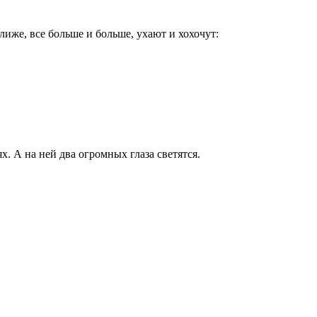
лиже, все больше и больше, ухают и хохочут:
х. А на ней два огромных глаза светятся.