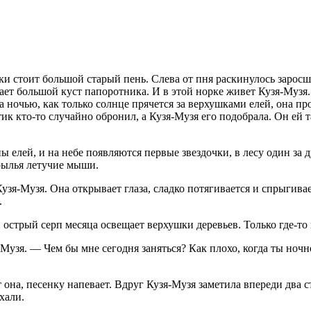
нки стоит большой старый пень. Слева от пня раскинулось зарос
ает большой куст папоротника. И в этой норке живет Кузя-Музя
а ночью, как только солнце прячется за верхушками елей, она пр
ик кто-то случайно обронил, а Кузя-Музя его подобрала. Он ей 
ы елей, и на небе появляются первые звездочки, в лесу один з
рылья летучие мыши.
узя-Музя. Она открывает глаза, сладко потягивается и спрыгива
.
и острый серп месяца освещает верхушки деревьев. Только где-то
узя. — Чем бы мне сегодня заняться? Как плохо, когда ты ночно
она, песенку напевает. Вдруг Кузя-Музя заметила впереди два с
хали.