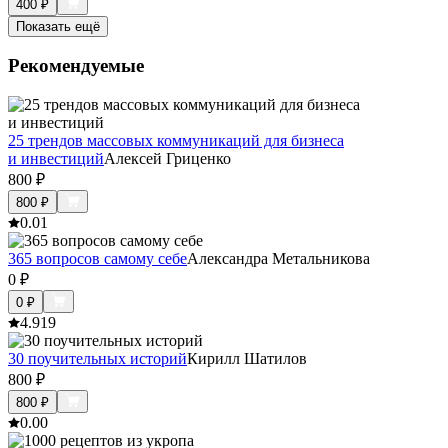
400
₽
Показать ещё
Рекомендуемые
25 трендов массовых коммуникаций для бизнеса
и инвестиций
Алексей Гриценко
800
₽
800
₽
0.0
1
365 вопросов самому себе
Александра Метальникова
0
₽
0
₽
4.9
19
30 поучительных историй
Кирилл Шатилов
800
₽
800
₽
0.0
0