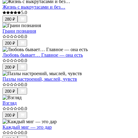
Жизнь с выкрутасами и без…
5.0
280
₽
Грани познания
0.0
200
₽
Любовь бывает… Главное — она есть
0.0
200
₽
Пазлы настроений, мыслей, чувств
0.0
200
₽
Взгляд
0.0
200
₽
Каждый миг — это дар
0.0