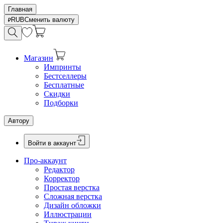
Главная
RUB
Сменить валюту
Магазин
Импринты
Бестселлеры
Бесплатные
Скидки
Подборки
Автору
Войти в аккаунт
Про-аккаунт
Редактор
Корректор
Простая верстка
Сложная верстка
Дизайн обложки
Иллюстрации