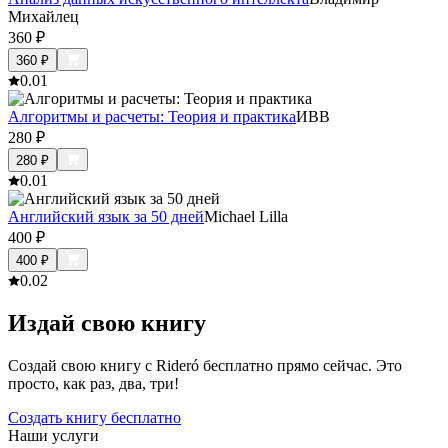
Михайлец
360
₽
360
₽
0.0
1
Алгоритмы и расчеты: Теория и практика
ИВВ
280
₽
280
₽
0.0
1
Английский язык за 50 дней
Michael Lilla
400
₽
400
₽
0.0
2
Издай свою книгу
Создай свою книгу с Rideró бесплатно прямо сейчас. Это
просто, как раз, два, три!
Создать книгу бесплатно
Наши услуги