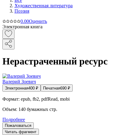
Все
Художественная литература
Поэзия
0.0
0
Оценить
Электронная книга
Нерастраченный ресурс
Валерий Зоевич
Электронная
400
₽
Печатная
690
₽
Формат:
epub, fb2, pdfRead, mobi
Объем:
140
бумажных стр.
Подробнее
Пожаловаться
Читать фрагмент