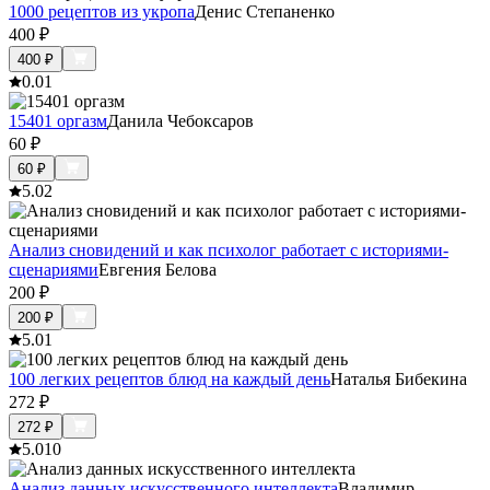
1000 рецептов из укропа
Денис Степаненко
400
₽
400
₽
0.0
1
15401 оргазм
Данила Чебоксаров
60
₽
60
₽
5.0
2
Анализ сновидений и как психолог работает с историями-
сценариями
Евгения Белова
200
₽
200
₽
5.0
1
100 легких рецептов блюд на каждый день
Наталья Бибекина
272
₽
272
₽
5.0
10
Анализ данных искусственного интеллекта
Владимир