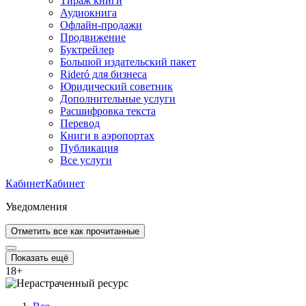
Тираж книги
Аудиокнига
Офлайн-продажи
Продвижение
Буктрейлер
Большой издательский пакет
Rideró для бизнеса
Юридический советник
Дополнительные услуги
Расшифровка текста
Перевод
Книги в аэропортах
Публикация
Все услуги
Кабинет
Кабинет
Уведомления
Отметить все как прочитанные
Показать ещё
18
+