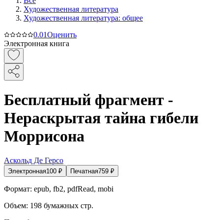
Все
Художественная литература
Художественная литература: общее
0.0
1
Оценить
Электронная книга
Бесплатный фрагмент -
Нераскрытая тайна гибели
Моррисона
Аскольд Де Герсо
Электронная
100
₽
Печатная
759
₽
Формат:
epub, fb2, pdfRead, mobi
Объем:
198
бумажных стр.