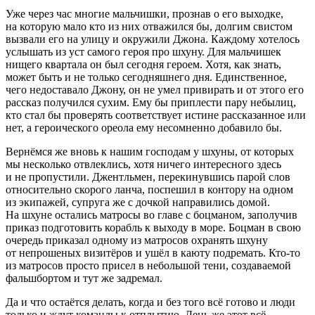
Уже через час многие мальчишки, прознав о его выходке,
на которую мало кто из них отважился бы, долгим свистом
вызвали его на улицу и окружили Джона. Каждому хотелось
услышать из уст самого героя про шхуну. Для мальчишек
нищего квартала он был сегодня героем. Хотя, как знать,
может быть и не только сегодняшнего дня. Единственное,
чего недоставало Джону, он не умел привирать и от этого его
рассказ получился сухим. Ему бы приплести пару небылиц,
кто стал бы проверять соответствует истине рассказанное или
нет, а героического ореола ему несомненно добавило бы.
Вернёмся же вновь к нашим господам у шхуны, от которых
мы несколько отвлеклись, хотя ничего интересного здесь
и не пропустили. Джентльмен, перекинувшись парой слов
относительно скорого ланча, поспешил в контору на одном
из экипажей, супруга же с дочкой направились домой.
На шхуне остались матросы во главе с боцманом, заполучив
приказ подготовить корабль к выходу в море. Боцман в свою
очередь приказал одному из матросов охранять шхуну
от непрошеных визитёров и ушёл в каюту подремать. Кто-то
из матросов просто присел в небольшой тени, создаваемой
фальшбортом и тут же задремал.
Да и что остаётся делать, когда и без того всё готово и люди
только и ждут команды к отплытию. День же этот всё