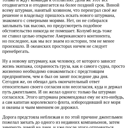
отодвигается и отодвигается на более поздний срок. Виной
всему штурман, нанятый хозяином, что переиграл своё же
решение и владельцу пришлось искать нового штурмана,
знакомого с северными морями. Нет, он не собирался
заплывать так высоко, но предусмотреть подобное
обстоятельство никогда не помешает. Колумб ведь тоже
не ставил целью открытие
Америк
анского континента,
но последнее, как мы все знаем из истории, тем не менее
произошло. В океанских просторах ничем не следует
пренебрегать.
Ну а новому штурману, как человеку, от которого зависит
жизнь экипажа, сохранность груза, как и самого судна, просто
жизненно необходимо ознакомиться с предстоящим
предприятием, чем и был он занят последние два дня.
Сегодня же, он обещал дать окончательный ответ
относительно своего согласия или несогласия, куда и держал
путь джентльмен. И он желал одного: только бы штурман
согласился. Этого штурмана рекомендовал ему не кто-нибудь,
а сам капитан королевского флота, избороздивший все моря
и океаны и чьим мнением он дорожил.
Дорога предстояла неблизкая и по этой причине джентльмен
пожелал заехать до одного из недавних компаньонов, затем
завернуть домой на ланч, и уже после этого отправиться