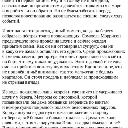
появится первая запись. Ему и в голову не приходило,
со сколькими неприятностями доведётся столкнуться в море
и вернётся ли он обратно. Но не будем забегать вперёд,
позволяя повествованию развиваться не спешно, следуя ходу
событий.
И вот настал тот долгожданный момент, когда на берегу
собралась пёстрая толпа провожающих. Сэмюель Моррисон
предыдущую ночь провёл на шхуне и сейчас ожидал
прибытия семьи. Как он ни отговаривал супругу, она ни
в какую не желала оставлять его одного. Среди провожающих
Сэмюель заметил репортёра Энтони, порывавшегося взойти
на борт, что ему никак не удавалось. Элис с дочкой и те едва
смогли пройти сквозь эту шумную толпу. Единственное, кто
не привлёк ничьё внимание, так это мальчуган с бедных
кварталов. Он стоял поодаль и наблюдал за происходящим
не отрывая взгляда.
Из воды показались лапы якорей и уже ничто не удерживало
шхуну у берега. Матросы со сноровкой, которой
позавидовали бы даже обезьянки забрались по вантам
и вскоре судно покрылось облаком белоснежных парусов.
Корпус шхуны вздрогнул и начал движение в сторону
от берега, всё больше и больше отдаляясь. Дамы замахали
шляпами, в ответ с парусника Элис раза два помахала и всё.
Ветер, наполнивший паруса, неудержимо гнал шхуну вперёд.