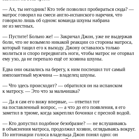
— Ах, ты негодник! Кто тебе позволил пробираться сюда? —
матрос говорил на смеси англо-испанского наречия, что
говорило лишь об одном: команда шхуны набрана
не из местных.
— Пустите! Больно же! — Закричал Джон, уже не выдержав
боли, что не возымело никакой реакции со стороны матроса,
который тащил его к выходу. Джону оставалось только
молиться и споро передвигать ноги, чтобы матрос не оторвал
ему ухо, да не перепало ещё от хозяина шхуны.
Едва они оказались на берегу, к ним поспешил тот самый
импозантный мужчина — владелец шхуны.
— Что здесь происходит? — обратился он на испанском
к матросу. — Это что за мальчишка?
— Да я сам его вижу впервые, — ответил тот
на поставленный вопрос, — а что до его появления, я его
заметил в трюме, когда закреплял бочонки с пресной водой.
— Кто допустил подобное безобразие? — не вслушиваясь
в объяснения матроса, продолжил хозяин, оглядываясь вокруг.
По интонации голоса владельца Джон понял одно: он