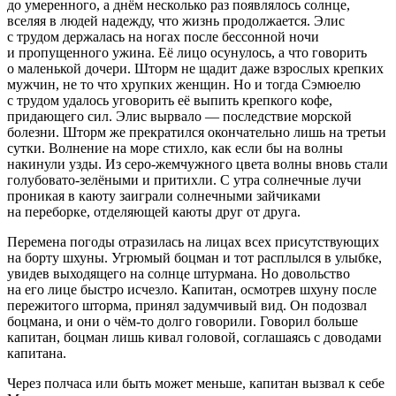
до умеренного, а днём несколько раз появлялось солнце,
вселяя в людей надежду, что жизнь продолжается. Элис
с трудом держалась на ногах после бессонной ночи
и пропущенного ужина. Её лицо осунулось, а что говорить
о маленькой дочери. Шторм не щадит даже взрослых крепких
мужчин, не то что хрупких женщин. Но и тогда Сэмюелю
с трудом удалось уговорить её выпить крепкого кофе,
придающего сил. Элис вырвало — последствие морской
болезни. Шторм же прекратился окончательно лишь на третьи
сутки. Волнение на море стихло, как если бы на волны
накинули узды. Из серо-жемчужного цвета волны вновь стали
голубовато-зелёными и притихли. С утра солнечные лучи
проникая в каюту заиграли солнечными зайчиками
на переборке, отделяющей каюты друг от друга.
Перемена погоды отразилась на лицах всех присутствующих
на борту шхуны. Угрюмый боцман и тот расплылся в улыбке,
увидев выходящего на солнце штурмана. Но довольство
на его лице быстро исчезло. Капитан, осмотрев шхуну после
пережитого шторма, принял задумчивый вид. Он подозвал
боцмана, и они о чём-то долго говорили. Говорил больше
капитан, боцман лишь кивал головой, соглашаясь с доводами
капитана.
Через полчаса или быть может меньше, капитан вызвал к себе