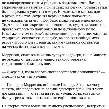
но одновременно с этим усилилась бортовая качка. Лампы,
закреплённые на мачтах, при первых же резких порывах ветра
были сорваны и унесены в море. Находиться в каютах или
в рубке, при этом сохраняя вертикальное положение,
не удерживаясь за что-либо, было практически невозможно.
То, что не было закреплено, валялось там, куда закатилось или
просто каталось по полу, как мяч по футбольному полю.
И всё же, в этом стихией наполненном пространстве, матросы
умудрялись оставаться на палубе, выполняя необходимую
работу. Просто диву даёшься, как им удавалось оставаться
на местах без страха и лезть на мачты.
Моррисон, опасаясь за жизнь супруги и дочери, ни на минуту
не отходил от штурмана, единственного человека,
сохраняющего благоразумие.
— Джеральд, когда всё это светопреставление закончится? —
спрашивал он у штурмана.
— Господин Моррисон, всё в воле Господа. Я только могу
сказать, что продлится не больше двух-трёх дней, как я могу
догадываться, — отвечал на это штурман. Хотя, едва ли он
был уверен в этом, но только что ещё он мог сказать.
На вторые сутки волнение немного уменьшилось, ветер стих