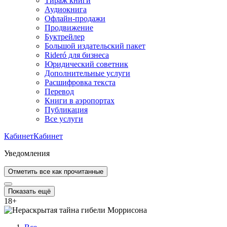
Тираж книги
Аудиокнига
Офлайн-продажи
Продвижение
Буктрейлер
Большой издательский пакет
Rideró для бизнеса
Юридический советник
Дополнительные услуги
Расшифровка текста
Перевод
Книги в аэропортах
Публикация
Все услуги
Кабинет
Кабинет
Уведомления
Отметить все как прочитанные
Показать ещё
18
+