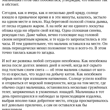
и обстоит.
Сегодня, как и вчера, как и несколько дней кряду, солнце
взошло в привычное время и в эти минуты, казалось, застыло
на одном месте и пекло. Над береговой полосой стояла дымка,
от песка отдавало жаром. А на небе же ни единого лоскутка
облака куда ни обрати свой взгляд. Одна сплошная синева,
режущая глаз. Даже чайки, вечно голосящие над головой
своим неприятным криком, и те куда-то запропастились в эти
часы. И тем удивительнее, что мальчик оставался на месте. Он
лишь периодически менял положение тела и всего-то. В этом
точно таилась какая-то загадка.
И всё же развязка любой ситуации неизбежна. Как неизбежна
весна после долгих зимних дней и ночей, когда всё скрыто
под толстым слоем снега — об этом мальчик слышал от кого-
то из взрослых, что ходил на добычу китов. Как неизбежен
обрыв нити при излишнем натяжении. Солнце успело взойти
и оторваться от морской поверхности, когда на том месте, где
обычно сидел мальчишка, остановилось несколько гружённых
телег, запряженных в ухоженных лошадей. Мальчишка в тот
день припозднился и наблюдал за происходящим издалека,
выбрав вполне-таки добротное место, откуда просматривалось
всё довольно прилично, а сам он оставался как бы
невидимым.