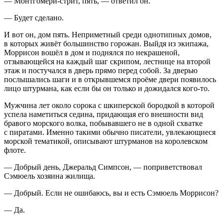
— Монтгомери-стрит, пять, — ответил он.
— Будет сделано.
И вот он, дом пять. Неприметный среди однотипных домов,
в которых живёт большинство горожан. Выйдя из экипажа,
Моррисон вошёл в дом и поднялся по некрашеной,
отзывающейся на каждый шаг скрипом, лестнице на второй
этаж и постучался в дверь прямо перед собой. За дверью
послышались шаги и в открывшемся проёме двери появилось
лицо штурмана, как если бы он только и дожидался кого-то.
Мужчина лет около сорока с шкиперской бородкой в которой
успела наметиться седина, придающая его внешности вид
бравого морского волка, побывавшего не в одной схватке
с пиратами. Именно такими обычно писатели, увлекающиеся
морской тематикой, описывают штурманов на королевском
флоте.
— Добрый день, Джеральд Симпсон, — поприветствовал
Сэмюель хозяина жилища.
— Добрый. Если не ошибаюсь, вы и есть Сэмюель Моррисон?
— Да.