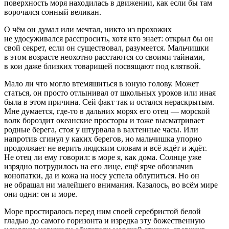
поверхность моря находилась в движении, как если бы там
ворочался сонный великан.
О чём он думал или мечтал, никто из прохожих
не удосуживался расспросить, хотя кто знает: открыл бы он
свой секрет, если он существовал, разумеется. Мальчишки
в этом возрасте неохотно расстаются со своими тайнами,
в кои даже близких товарищей посвящают под клятвой.
Мало ли что могло втемяшиться в юную голову. Может
статься, он просто отлынивал от школьных уроков или иная
была в этом причина. Сей факт так и остался нераскрытым.
Мне думается, где-то в дальних морях его отец — морской
волк бороздит океанские просторы и тоже высматривает
родные берега, стоя у штурвала в вахтенные часы. Или
напротив сгинул у каких берегов, но мальчишка упорно
продолжает не верить людским словам и всё ждёт и ждёт.
Не отец ли ему говорил: в море я, как дома. Солнце уже
изрядно потрудилось на его лице, ещё ярче обозначив
конопатки, да и кожа на носу успела облупиться. Но он
не обращал ни малейшего внимания. Казалось, во всём мире
они одни: он и море.
Море простиралось перед ним своей серебристой белой
гладью до самого горизонта и изредка эту божественную