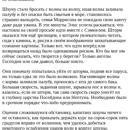
Шхуну стало бросать с волны на волну, иная волна заливала
палубу и без опаски быть смытым в море, становилось
страшно выходить, семья Моррисона не покидала свою каюту
даже ради ужина. В эти минуты Элис успела раскаяться, что
настояла на своей просьбе идти вместе с Сэмюелем. Шторм
оказался тем ещё зрелищем, о котором увлекательно читать,
сидя у камина, и, рисуя в своём воображении захватывающие
сознание картины. Только вот, что идти вперёд или
возвращаться назад было одинаковым риском. Кто бы мог им
сейчас сказать, что творится у берегов? Только ангелы
Господни или сам дьявол, больше никто.
Они поначалу попытались уйти от шторма, подняв все паруса,
но только едва ли это было возможно. Нагоняющие волны
с кормы заливали палубу, проносясь с юта до самого бака.
Большая скорость, заданная шхуне, зарывала нос в волны и,
казалось, если не шторм, так сама скорость скоро унесёт их
в глубину царства Посейдона или Нептуна. Необходимо было
в срочном порядке что-либо предпринимать.
Оценив сложившуюся обстановку, капитану шхуны ничего
не оставалось, как приказать держать курс на сорок-сорок пять
градусов вправо от волнения, чем удалось добиться
некоторого ослабления ударов волн в корпус шхуны,