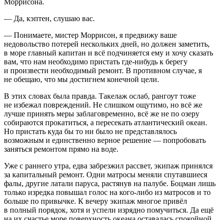
Моррисона.
— Да, кэптен, слушаю вас.
— Понимаете, мистер Моррисон, я предвижу ваше
недовольство потерей нескольких дней, но должен заметить,
в море главный капитан и всё подчиняется ему и хочу сказать
вам, что нам необходимо пристать где-нибудь к берегу
и произвести необходимый ремонт. В противном случае, я
не обещаю, что мы достигнем конечной цели.
В этих словах была правда. Такелаж ослаб, рангоут тоже
не избежал повреждений. Не слишком ощутимо, но всё же
лучше принять меры заблаговременно, всё же не по озеру
собираются прокатиться, а пересекать атлантический океан.
Но пристать куда бы то ни было не представлялось
возможным и единственно верное решение — попробовать
заняться ремонтом прямо на воде.
Уже с раннего утра, едва забрезжил рассвет, экипаж принялся
за капитальный ремонт. Одни матросы меняли спутавшиеся
фалы, другие латали паруса, растянув на палубе. Боцман лишь
только изредка повышал голос на кого-либо из матросов и то
больше по привычке. К вечеру экипаж многое привёл
в полный порядок, хотя и успели изрядно помучиться. Да ещё
на их счастье море поверхность океана оставалась спокойной,