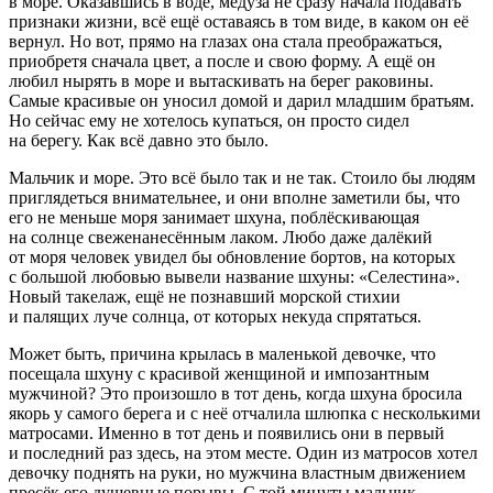
в море. Оказавшись в воде, медуза не сразу начала подавать
признаки жизни, всё ещё оставаясь в том виде, в каком он её
вернул. Но вот, прямо на глазах она стала преображаться,
приобретя сначала цвет, а после и свою форму. А ещё он
любил нырять в море и вытаскивать на берег раковины.
Самые красивые он уносил домой и дарил младшим братьям.
Но сейчас ему не хотелось купаться, он просто сидел
на берегу. Как всё давно это было.
Мальчик и море. Это всё было так и не так. Стоило бы людям
приглядеться внимательнее, и они вполне заметили бы, что
его не меньше моря занимает шхуна, поблёскивающая
на солнце свеженанесённым лаком. Любо даже далёкий
от моря человек увидел бы обновление бортов, на которых
с большой любовью вывели название шхуны: «Селестина».
Новый такелаж, ещё не познавший морской стихии
и палящих луче солнца, от которых некуда спрятаться.
Может быть, причина крылась в маленькой девочке, что
посещала шхуну с красивой женщиной и импозантным
мужчиной? Это произошло в тот день, когда шхуна бросила
якорь у самого берега и с неё отчалила шлюпка с несколькими
матросами. Именно в тот день и появились они в первый
и последний раз здесь, на этом месте. Один из матросов хотел
девочку поднять на руки, но мужчина властным движением
пресёк его душевные порывы. С той минуты мальчик