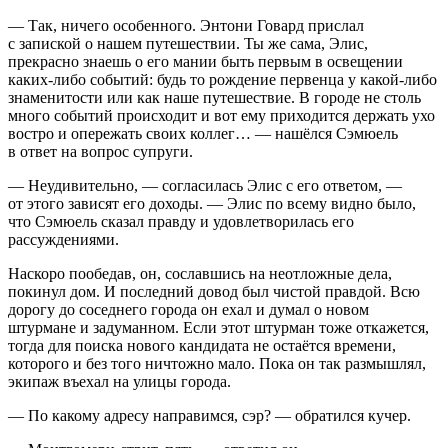
— Так, ничего особенного. Энтони Говард прислал
с запиской о нашем путешествии. Ты же сама, Элис,
прекрасно знаешь о его мании быть первым в освещении
каких-либо событий: будь то рождение первенца у какой-либо
знаменитости или как наше путешествие. В городе не столь
много событий происходит и вот ему приходится держать ухо
востро и опережать своих коллег… — нашёлся Сэмюель
в ответ на вопрос супруги.
— Неудивительно, — согласилась Элис с его ответом, —
от этого зависят его доходы. — Элис по всему видно было,
что Сэмюель сказал правду и удовлетворилась его
рассуждениями.
Наскоро пообедав, он, сославшись на неотложные дела,
покинул дом. И последний довод был чистой правдой. Всю
дорогу до соседнего города он ехал и думал о новом
штурмане и задуманном. Если этот штурман тоже откажется,
тогда для поиска нового кандидата не остаётся времени,
которого и без того ничтожно мало. Пока он так размышлял,
экипаж въехал на улицы города.
— По какому адресу направимся, сэр? — обратился кучер.