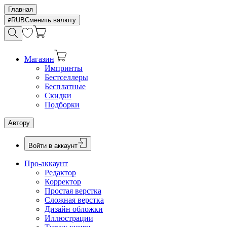
Главная
RUB
Сменить валюту
Магазин
Импринты
Бестселлеры
Бесплатные
Скидки
Подборки
Автору
Войти в аккаунт
Про-аккаунт
Редактор
Корректор
Простая верстка
Сложная верстка
Дизайн обложки
Иллюстрации