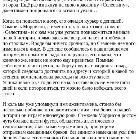
в город. Ещё раз взглянув на свою красавицу «Селестину»,
джентльмен попрощался со всеми и уехал…
Когда он подъехал к дому, его ожидал курьер с депешей.
Сэмюель Моррисон, а именно так звали хозяина шхуны
«Селестина» и с кем мы уже успели познакомиться вначале
нашей истории, прямо здесь же
вскры
л пакет и пробежал
по строчкам. Вроде бы ничего срочного, но Сэмюель немного
изменился в лице. В депеше сообщалось о надвигающемся
шторме, который мог надолго нарушить его планы, что
конечно же, никак не могло ему нравиться. Помимо
собственных интересов, на борту шхуны находился товар,
который следовало доставить по адресу и который в какой-то
степени компенсировал расходы на всю эту затею.
Успокаивало то, что до его начала оставалось не менее пяти
дней и если поторопиться, то можно было избежать всего
этого.
И коль мы уже упомянули имя джентльмена, стоило бы
несколько поближе познакомиться с ним, тем более в нашей
истории он играет ключевую роль. Сэмюель Моррисон ростом
чуть больше шести футов, обладатель атлетического
телосложения, с мягкими чертами лица, присущими
отпрыскам смешанных браков, без единого намёка на усы или
бороду. Глаза его несколько большие делали лицо наивным,