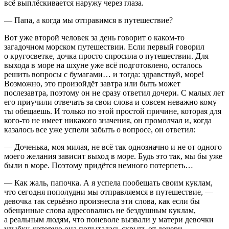
всё выплёскивается наружу через глаза.
— Папа, а когда мы отправимся в путешествие?
Вот уже второй человек за день говорит о каком-то
загадочном морском путешествии. Если первый говорил
о кругосветке, дочка просто спросила о путешествии. Для
выхода в море на шхуне уже всё подготовлено, осталось
решить вопросы с бумагами… и тогда: здравствуй, море!
Возможно, это произойдёт завтра или быть может
послезавтра, поэтому он не сразу ответил дочери. С малых лет
его приучили отвечать за свои слова и совсем неважно кому
ты обещаешь. И только по этой простой причине, которая для
кого-то не имеет никакого значения, он промолчал и, когда
казалось все уже успели забыть о вопросе, он ответил:
— Доченька, моя милая, не всё так однозначно и не от одного
моего желания зависит выход в море. Будь это так, мы бы уже
были в море. Поэтому придётся немного потерпеть…
— Как жаль, папочка. А я успела пообещать своим куклам,
что сегодня пополудни мы отправляемся в путешествие, —
девочка так серьёзно произнесла эти слова, как если бы
обещанные слова адресовались не бездушным куклам,
а реальным людям, что поневоле вызвали у матери девочки
улыбку, которую она попыталась скрыть от дочери.