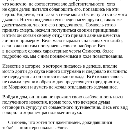
что конечно, не соответствовало действительности, хотя
не один делец пытался облапошить его, попавшись на эти
черты. Впрочем, эти глаза в гневе могли бы испугать и самого
дьявола. Но что выделяло его среди тысяч других, таких же
джентльменов, так это его порядочность. Сэмюель готов
принять смерть, нежели поступиться своими принципами
и этим он обязан своему отцу, что привил данные качества
личным примером. Ведь мало выражать на словах что-либо,
если в жизни сам поступаешь совсем наоборот. Вот
в некоторых словах характерные черты Сэмюеля, более
подробно же, мы с ним познакомимся в ходе повествования.
Известие о шторме, о котором писалось в депеше, вполне
могло дойти до слуха нового штурмана и следовало выяснить:
не передумал ли он относительно похода. Всё складывалось
не самым лучшим образом для предстоящего предприятия,
но Моррисон и думать не желал откладывать задуманное.
Войдя в дом, он никак не проявил свою озабоченность из-за
полученного известия, кроме того, что вечером думал
отговорить супругу от совместного путешествия. Весь его вид
говорил о хорошем расположении духа.
— Сэмюель, что хотел тот джентльмен, дожидавшийся
тебя? — поинтересовалась Элис.