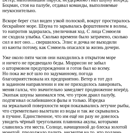
Боцман, стоя на палубе, отдавал команды, выполняемые
неукоснительно.
Вскоре берег стал виден узкой полоской, вокруг простиралось
бескрайнее море. Шхуна то зарывалась форштевнем в волны,
то напротив задиралась, увеличивая ход. С лица Сэмюеля
не сходила улыбка. Сколько времени было затрачено, сколько
сил и вот оно… свершилось. Элис и дочка не выходили
из каюты потому, как Сэмюель опасался за жизнь дочери.
Уже около пяти часов они находились в открытом море
и ничего не предвещало беды. Моррисон не забыл
о штормовом предупреждении и готов был ко всему.
Но пока же всё шло по задуманному, погода
благоприятствовала их предприятию. Ветер и тот дул
в заданном направлении и им не приходилось лавировать,
меняя галсы, что значительно замедляет продвижение вперёд.
Экипаж шхуны занимался тем, что утром драил палубу,
подтягивал ослабившиеся фалы и только. Изредка
на зеркальной поверхности моря показывались летучие рыбы,
что стремительно вылетали из воды и так же скрывались
в пучине. Единственное, что им ещё ни разу не довелось
увидеть чёрный треугольник плавника акулы, которыми
славились эти места. Солнце, начищенной до блеска золотой
монетой, продолжало палить, несмотря на то, что полдень