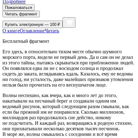
Подробнее
Пожаловаться
Читать фрагмент
Купить
электронную — 100 ₽
О книге
Оглавление
Читать
Бесплатный фрагмент
Его здесь, в относительно тихом месте обычно шумного
морского порта, видели не первый день. Да и сам он не делал
из этого тайны, пытаясь скрываться при приближении людей.
Он появлялся едва ли не с восходом солнца и продолжал
сидеть до заката, вглядываясь вдаль. Казалось, ему не ведомы
ни голод, ни усталость, даже малейших признаков утомления
нельзя было прочитать на его веснушчатом лице.
Волны неспешно, как вчера, как и много лет до этого,
накатывали на песчаный берег и создавали одним им
ведомый рисунок, который следующим разом смывали, как
если бы прежний им не понравился. Сколько миллионов,
миллиардов раз продолжалось сие действо, никому
не подсчитать. И каждый раз, возвращаясь в родную стихию,
они прихватывали несколько десятков тысяч песчинок.
В море же, волны смыкались с соседними и всё время