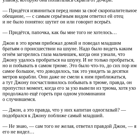
— Придётся извиниться перед ними за своё скоропалительное
обещание, — с самым серьёзным видом ответил ей отец
и не было понятно: шутит он или говорит всерьёз.
— Придётся, папочка, как бы мне того не хотелось…
Джон в это время прибежал домой и поведал младшим
братьям о происшествии на шхуне. Надо было видеть каким
огнём загорелись глаза мальчишек, когда они узнали, что
Джону удалось пробраться на шхуну. И не только пробраться,
но и побывать в самом трюме. Это было что-то, до сих пор им
самое большое, что доводилось, так это увидеть за десятки
метров корабли. Они даже не смели к ним приближаться,
а тут Джону посчастливилось побывать в трюме, правда, он
пропустил момент, когда его за ухо вывели из трюма, хотя ухо
продолжало ещё гореть при одном упоминании
о случившемся.
— Джон, а это правда, что у них капитан одноглазый? —
подобрался к Джону поближе самый младший.
— Не знаю, — сам того не желая, ответил правдой Джон, — я
его не видел…