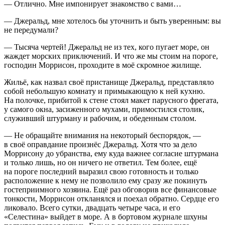
— Отлично. Мне импонирует знакомство с вами…
— Джеральд, мне хотелось бы уточнить и быть уверенным: вы
не передумали?
— Тысяча чертей! Джеральд не из тех, кого пугает море, он
жаждет морских приключений. И что же мы стоим на пороге,
господин Моррисон, проходите в моё скромное жилище.
Жильё, как назвал своё пристанище Джеральд, представляло
собой небольшую комнату и примыкающую к ней кухню.
На полочке, прибитой к стене стоял макет парусного фрегата,
у самого окна, засиженного мухами, примостился столик,
служивший штурману и рабочим, и обеденным столом.
— Не обращайте внимания на некоторый беспорядок, —
в своё оправдание произнёс Джеральд. Хотя что за дело
Моррисону до убранства, ему куда важнее согласие штурмана
и только лишь, но он ничего не ответил. Тем более, ещё
на пороге последний выразил свою готовность и только
расположение к нему не позволило ему сразу же покинуть
гостеприимного хозяина. Ещё раз обговорив все финансовые
тонкости, Моррисон откланялся и поехал обратно. Сердце его
ликовало. Всего сутки, двадцать четыре часа, и его
«Селестина» выйдет в море. А в бортовом журнале шхуны