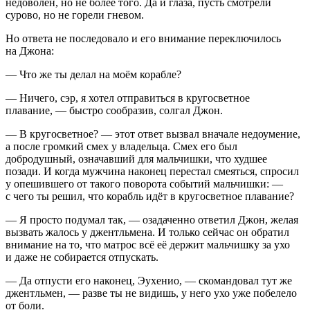
недоволен, но не более того. Да и глаза, пусть смотрели
сурово, но не горели гневом.
Но ответа не последовало и его внимание переключилось
на Джона:
— Что же ты делал на моём корабле?
— Ничего, сэр, я хотел отправиться в кругосветное
плавание, — быстро сообразив, солгал Джон.
— В кругосветное? — этот ответ вызвал вначале недоумение,
а после громкий смех у владельца. Смех его был
добродушный, означавший для мальчишки, что худшее
позади. И когда мужчина наконец перестал смеяться, спросил
у опешившего от такого поворота событий мальчишки: —
с чего ты решил, что корабль идёт в кругосветное плавание?
— Я просто подумал так, — озадаченно ответил Джон, желая
вызвать жалось у джентльмена. И только сейчас он обратил
внимание на то, что матрос всё её держит мальчишку за ухо
и даже не собирается отпускать.
— Да отпусти его наконец, Эухенио, — скомандовал тут же
джентльмен, — разве ты не видишь, у него ухо уже побелело
от боли.