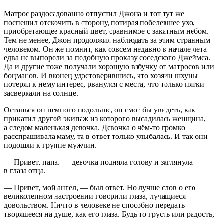
Матрос раздосадованно отпустил Джона и тот тут же
поспешил отскочить в сторону, потирая побелевшее ухо,
приобретающее красный цвет, сравнимое с закатным небом.
Тем не менее, Джон продолжил наблюдать за этим странным
человеком. Он же помнит, как совсем недавно в начале лета
едва не выпороли за подобную проказу соседского Джеймса.
Да и другие тоже получали хорошую взбучку от матросов или
боцманов. И вконец удостоверившись, что хозяин шхуны
потерял к нему интерес, рванулся с места, что только пятки
засверкали на солнце.
Останься он немного подольше, он смог бы увидеть, как
прикатил другой экипаж из которого высадилась женщина,
а следом маленькая девочка. Девочка о чём-то громко
расспрашивала маму, та в ответ только улыбалась. И так они
подошли к группе мужчин.
— Привет, папа, — девочка подняла голову и заглянула
в глаза отца.
— Привет, мой ангел, — был ответ. Но лучше слов о его
великолепном настроении говорили глаза, лучащиеся
довольством. Ничто в человеке не способно передать
творящееся на душе, как его глаза. Будь то грусть или радость,