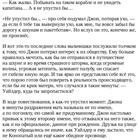
— Как жалко. Побывать на таком корабле и не увидеть
капитана… А я не упустил бы…
«Не упустил бы.., — про себя подумал Джон, потирая ухо, —
да если б тебе так вывернули ухо, как мне, ты вовсе забыл бы
дорогу к шхунам и пакетботам». Но вслух он это, конечно же,
не произнёс.
И вот эти-то последние слова мальчишки послужили толчком
к тому, что Джон потерял интерес к их обществу. Ему больше
нравилось мечтать, как бы он отправился в путешествие
на шхуне и во время страшного шторма, когда огромные
волны, угрожая затопить, заливают палубу, он спасает
от гибели юную леди. И так ярко он представлял себе всё это,
что порою готов был поверить в реальность происходящего,
если бы не крик матери, что случался в такие минуты: —
Уайлдер, куда ты запропастился?
В ходе повествования, я как-то упустил момент: Джона
в минуты раздражения мать называла не по имени,
а по погонялу, ею самой же придуманному. Джон настолько
привык к этому второму имени, что отзывался на него также,
как и на официальное, данное при рождении. Друзья на улице
к нему обращались не иначе, как Уайлдер и ему льстило, что
не Конопатый или ещё какое обидное прозвище.