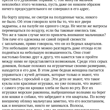
невзлюбил этого человека, пусть даже он никоим образом
ничего предосудительного не совершил в его адрес.
На борту шхуны, не смотря на полуденные часы, никого
не было. Об этом говорило хотя бы то, что все двери
задраены, а на палубе ни единого следа. Не могли же матросы
перемещаться по воздуху, если бы таковые имелись там.
Что же в таком случае могло привлечь внимание мальчишки?
Тем паче его одежонка не самой первой свежести
с заплатками, прямо говорила, что он из бедных кварталов.
Эти небольшие лачуги можно разглядеть даже отсюда если
подняться на небольшую возвышенность. Они стоят
настолько близко друг к другу, что кажется там и пройти
между ними не представляется возможным. Среди этих серых
домиков, больше похожих на игрушечные своими размерами,
находится и его дом. В этом доме бедная женщина пытается
управиться с кучей детишек, которые только и знают, что
приставать с просьбой о еде. Эти дети не знают, что такое
куклы или красивые игрушки, но уже познали, что значит:
с самого утра ни крошки хлеба не было во рту. Все их
игрушки морские раковины, выброшенные волнами на берег
или кошки и собаки, что забредают в эти кварталы. По всему
внешнему облику мальчугана заметно, что его воспитанием,
как и внешностью, никто не занимался. Волосы,
закрывающие пол-лица, едва ли имеющие представление