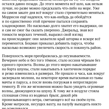
остался давно позади. До этого момента всё шло, как нельзя
лучше, но разве можно предсказать что-либо на море. Уже
на самом закате дня всё вокруг стало стремительно меняться.
Моррисон ещё надеялся, что как-нибудь да обойдётся
и по единственно этой причине пытался сохранять
хладнокровие. Но насколько долго хватит его выдержки, он
и сам не смог бы сказать уверенно. Джеральд, зная все
тонкости морских течений, выразил свой взгляд
на происходящее: они захватили край шторма и вскоре всё
переменится. Боцман приказал добавить паруса, чтобы
насколько возможно увеличить скорость и покинуть район.
Поверхность моря преобразилась до неузнаваемости.
Вечернее небо и без того тёмное, стало иссиня чёрным без
единого просвета. Волны до этого мирно накатывавшие
на борта шхуны, стали накатывать в хаотичном порядке
и резко изменились в размерах. Не прошло и часа, как вокруг
засверкали молнии, на некоторое время вытаскивая из тьмы
мачты и паруса, а после вновь погружая в непроглядную
темноту. В эти же мгновения можно было увидеть огромные
волны, движущиеся на шхуну. К тому же в воздухе стояла
сплошная стена из водяных брызг, дикий рёв
пронизывающего ветра, сметающего всё на своём пути.
Кроме матросов, несущих вахту, на палубу выходить никто
не осмеливался.