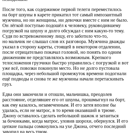
После того, как содержимое первой телеги переместилось
на борт шхуны в карете прикатил тот самый импозантный
мужчина, но ни женщины, ни девочки вместе с ним не было.
Он лёгкой поступью подошёл к человеку, руководившему
погрузкой на шхуну и долго обсуждал с ним какую-то тему.
Судя по встревоженному лицу, его заботило что-то,
но мальчик не слышал слов их разговора. Мужчина дважды
указал в сторону кареты, стоящей в некотором отдалении,
после отрицательно покачал головой, но понять по одним
движениям не представлялось возможным. Крепкого
телосложения грузчики быстро управились с погрузкой и вот
уже всё, повозки покинули место. Но не долго пустовала
площадка, через небольшой промежуток времени подогнали
ещё подводы и снова те же мужчины начали перетаскивать
груз.
Едва они закончили и отошли, мальчишка, преодолев
расстояние, отделявшее его от шхуны, прошмыгнул на борт,
как ему казалось, незамеченным. И его затея вполне бы
удалась, если не матрос, в то время оказавший в трюме.
Джону оставалось сделать небольшой шажок и затаиться
за бочонками, когда матрос, уловив шорохи, обернулся. И его
цепкие пальцы сомкнулись на ухе Джона, отчего последний
завопил на весь трюм.