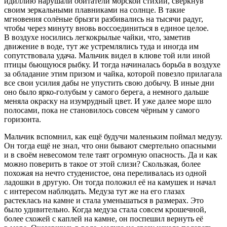
идиллию нарушали обитатели морской стихии, сверкнув
своим зеркальными плавниками на солнце. В такие
мгновения солёные брызги разбивались на тысячи радуг,
чтобы через минуту вновь воссоединиться в единое целое.
В воздухе носились легкокрылые чайки, что, заметив
движение в воде, тут же устремлялись туда и иногда им
сопутствовала удача. Мальчик видел в клюве той или иной
птицы бьющуюся рыбку. И тогда начиналась борьба в воздухе
за обладание этим призом и чайка, которой повезло прилагала
все свои усилия дабы не упустить свою добычу. В иные дни
оно было ярко-голубым у самого берега, а немного дальше
меняла окраску на изумрудный цвет. И уже далее море шло
полосами, пока не становилось совсем чёрным у самого
горизонта.
Мальчик вспомнил, как ещё будучи маленьким поймал медузу.
Он тогда ещё не знал, что они бывают смертельно опасными
и в своём невесомом теле таят огромную опасность. Да и как
можно поверить в такое от этой слизи? Скользкая, более
похожая на нечто студенистое, она переливалась из одной
ладошки в другую. Он тогда положил её на камушек и начал
с интересом наблюдать. Медуза тут же на его глазах
растеклась на камне и стала уменьшаться в размерах. Это
было удивительно. Когда медуза стала совсем крошечной,
более схожей с каплей на камне, он поспешил вернуть её