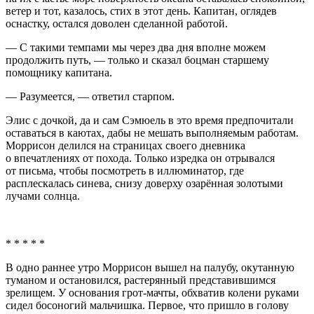
ветер и тот, казалось, стих в этот день. Капитан, оглядев
оснастку, остался доволен сделанной работой.
— С такими темпами мы через два дня вполне можем
продолжить путь, — только и сказал боцман старшему
помощнику капитана.
— Разумеется, — ответил старпом.
Элис с дочкой, да и сам Сэмюель в это время предпочитали
оставаться в каютах, дабы не мешать выполняемым работам.
Моррисон делился на страницах своего дневника
о впечатлениях от похода. Только изредка он отрывался
от письма, чтобы посмотреть в иллюминатор, где
расплескалась синева, снизу доверху озарённая золотыми
лучами солнца.
* * * * *
В одно раннее утро Моррисон вышел на палубу, окутанную
туманом и остановился, растерянный представившимся
зрелищем. У основания грот-мачты, обхватив колени руками
сидел босоногий мальчишка. Первое, что пришло в голову