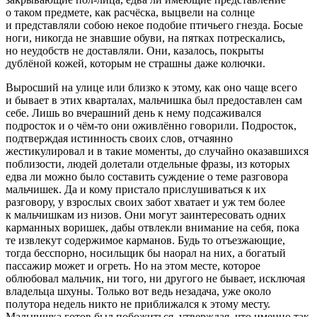
о таком предмете, как расчёска, выцвели на солнце
и представляли собою некое подобие птичьего гнезда. Босые
ноги, никогда не знавшие обуви, на пятках потрескались,
но неудобств не доставляли. Они, казалось, покрыты
дублёной кожей, которым не страшны даже колючки.
Выросший на улице или близко к этому, как оно чаще всего
и бывает в этих кварталах, мальчишка был предоставлен сам
себе. Лишь во вчерашний день к нему подсаживался
подрост
ок и о чём-то они оживлённо говорили.
Подрост
ок,
подтверждая истинность своих слов, отчаянно
жестикулировал и в такие моменты, до случайно оказавшихся
поблизости, людей долетали отдельные фразы, из которых
едва ли можно было составить суждение о теме разговора
мальчишек. Да и кому пристало прислушиваться к их
разговору, у взрослых своих забот хватает и уж тем более
к мальчишкам из низов. Они могут заинтересовать одних
карманных воришек, дабы отвлекли внимание на себя, пока
те извлекут содержимое карманов. Будь то отъезжающие,
тогда бесспорно, носильщик бы наорал на них, а богатый
пассажир может и огреть. Но на этом месте, которое
облюбовал мальчик, ни того, ни другого не бывает, исключая
владельца шхуны. Только вот ведь незадача, уже около
полутора недель никто не приближался к этому месту.
Мальчишка готов был побожиться, утверждая, что именно так