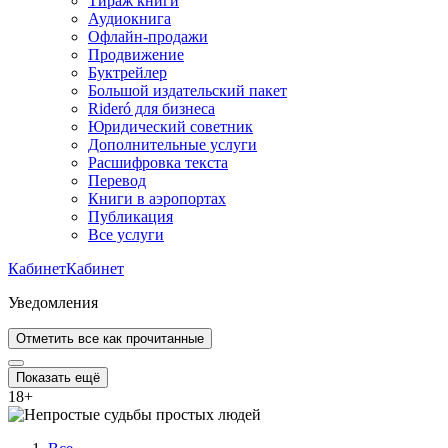
Тираж книги
Аудиокнига
Офлайн-продажи
Продвижение
Буктрейлер
Большой издательский пакет
Rideró для бизнеса
Юридический советник
Дополнительные услуги
Расшифровка текста
Перевод
Книги в аэропортах
Публикация
Все услуги
Кабинет
Кабинет
Уведомления
Отметить все как прочитанные
Показать ещё
18
+