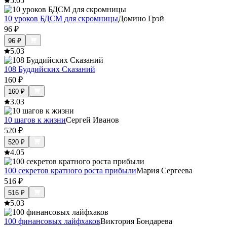
5.0
5
10 уроков БДСМ для скромницы
Домино Грэй
96
₽
96
₽
5.0
3
108 Буддийских Сказаний
160
₽
160
₽
3.0
3
10 шагов к жизни
Сергей Иванов
520
₽
520
₽
4.0
5
100 секретов кратного роста прибыли
Мария Сергеева
516
₽
516
₽
5.0
3
100 финансовых лайфхаков
Виктория Бондарева