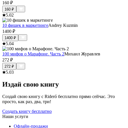
160
₽
160
₽
5.0
2
10 фишек в маркетинге
Andrey Kuzmin
1400
₽
1400
₽
5.0
4
100 мифов о Марафоне. Часть 2
Михаил Журавлев
272
₽
272
₽
5.0
3
Издай свою книгу
Создай свою книгу с Rideró бесплатно прямо сейчас. Это
просто, как раз, два, три!
Создать книгу бесплатно
Наши услуги
Офлайн-продажи