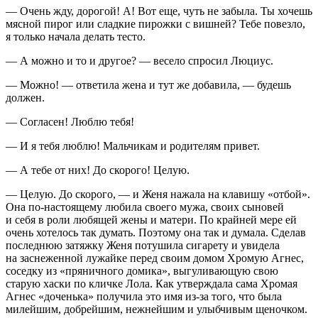
— Очень жду, дорогой! А! Вот еще, чуть не забыла. Ты хочешь
мясной пирог или сладкие пирожки с вишней? Тебе повезло,
я только начала делать тесто.
— А можно и то и другое? — весело спросил Люциус.
— Можно! — ответила жена и тут же добавила, — будешь
должен.
— Согласен! Люблю тебя!
— И я тебя люблю! Мальчикам и родителям привет.
— А тебе от них! До скорого! Целую.
— Целую. До скорого, — и Женя нажала на клавишу «отбой».
Она по-настоящему любила своего мужа, своих сыновей
и себя в роли любящей жены и матери. По крайней мере ей
очень хотелось так думать. Поэтому она так и думала. Сделав
последнюю затяжку Женя потушила сигарету и увидела
на заснеженной лужайке перед своим домом Хромую Агнес,
соседку из «пряничного домика», выгуливающую свою
старую хаски по кличке Лола. Как утверждала сама Хромая
Агнес «доченька» получила это имя из-за того, что была
милейшим, добрейшим, нежнейшим и улыбчивым щеночком.