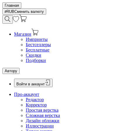
Главная
RUB
Сменить валюту
Магазин
Импринты
Бестселлеры
Бесплатные
Скидки
Подборки
Автору
Войти в аккаунт
Про-аккаунт
Редактор
Корректор
Простая верстка
Сложная верстка
Дизайн обложки
Иллюстрации