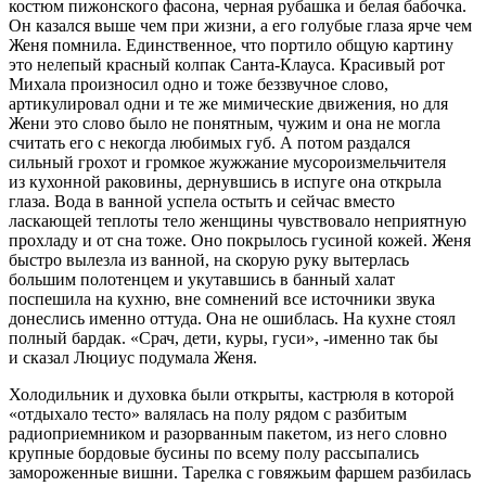
костюм пижонского фасона, черная рубашка и белая бабочка.
Он казался выше чем при жизни, а его голубые глаза ярче чем
Женя помнила. Единственное, что портило общую картину
это нелепый красный колпак Санта-Клауса. Красивый рот
Михала произносил одно и тоже беззвучное слово,
артикулировал одни и те же мимические движения, но для
Жени это слово было не понятным, чужим и она не могла
считать его с некогда любимых губ. А потом раздался
сильный грохот и громкое жужжание мусороизмельчителя
из кухонной раковины, дернувшись в испуге она открыла
глаза. Вода в ванной успела остыть и сейчас вместо
ласкающей теплоты тело женщины чувствовало неприятную
прохладу и от сна тоже. Оно покрылось гусиной кожей. Женя
быстро вылезла из ванной, на скорую руку вытерлась
большим полотенцем и укутавшись в банный халат
поспешила на кухню, вне сомнений все источники звука
донеслись именно оттуда. Она не ошиблась. На кухне стоял
полный бардак. «Срач, дети, куры, гуси», -именно так бы
и сказал Люциус подумала Женя.
Холодильник и духовка были открыты, кастрюля в которой
«отдыхало тесто» валялась на полу рядом с разбитым
радиоприемником и разорванным пакетом, из него словно
крупные бордовые бусины по всему полу рассыпались
замороженные вишни. Тарелка с говяжьим фаршем разбилась