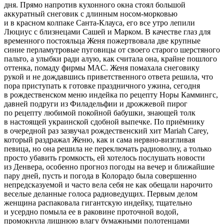
дня. Прямо напротив кухонного окна стоял большой
аккуратный снеговик с длинным носом-морковью
и в красном колпаке Санта-Клауса, его все утро лепили
Люциус с близнецами Сашей и Марком. В качестве глаз для
временного постояльца Женя пожертвовала две крупные
синие перламутровые пуговицы от своего старого шерстяного
пальто, а улыбки ради алую, как считала она, крайне пошлого
оттенка, помаду фирмы MAC. Женя помахала снеговику
рукой и не дождавшись приветственного ответа решила, что
пора приступать к готовке праздничного ужина, сегодня
в рождественском меню индейка по рецепту Норы Каммингс,
давней подруги из Филадельфии и дрожжевой пирог
по рецепту любимой покойной бабушки, знающей толк
в настоящей
украи
нской сдобной выпечке. По приёмнику
в очередной раз зазвучал рождественский хит Mariah Carey,
который раздражал Женю, как и сама нервно-визгливая
певица, но она решила не переключать радиоволну, а только
просто убавить громкость, ей хотелось послушать новости
из Денвера, особенно прогноз погоды на вечер и ближайшие
пару дней, пусть и погода в Колорадо была совершенно
непредсказуемой и часто вела себя не как обещали нарочито
веселые деланные голоса радиоведущих. Первым делом
женщина распаковала гигантскую индейку, тщательно
и усердно помыла ее в раковине проточной водой,
промокнула лишнюю влагу бумажными полотенцами