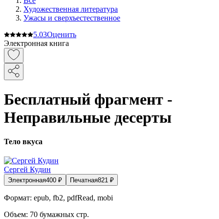
Все
Художественная литература
Ужасы и сверхъестественное
5.0
3
Оценить
Электронная книга
Бесплатный фрагмент -
Неправильные десерты
Тело вкуса
Сергей Кудин
Электронная
400
₽
Печатная
821
₽
Формат:
epub, fb2, pdfRead, mobi
Объем:
70
бумажных стр.