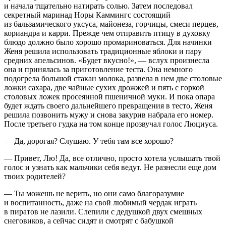
и начала тщательно натирать солью. Затем последовал
секретный маринад Норы Каммингс состоящий
из бальзамического уксуса, майонеза, горчицы, смеси перцев,
кориандра и карри. Прежде чем отправить птицу в духовку
блюдо должно было хорошо промариноваться. Для начинки
Женя решила использовать традиционные яблоки и пару
средних апельсинов. «Будет вкусно!», — вслух произнесла
она и принялась за приготовление теста. Она немного
подогрела большой стакан молока, развела в нем две столовые
ложки сахара, две чайные сухих дрожжей и пять с горкой
столовых ложек просеянной пшеничной муки. И пока опара
будет ждать своего дальнейшего превращения в тесто, Женя
решила позвонить мужу и снова закурив набрала его номер.
После третьего гудка на том конце прозвучал голос Люциуса.
— Да, дорогая? Слушаю. У тебя там все хорошо?
— Привет, Лю! Да, все отлично, просто хотела услышать твой
голос и узнать как мальчики себя ведут. Не разнесли еще дом
твоих родителей?
— Ты можешь не верить, но они само благоразумие
и воспитанность, даже на свой любимый чердак играть
в пиратов не лазили. Слепили с дедушкой двух смешных
снеговиков, а сейчас сидят и смотрят с бабушкой