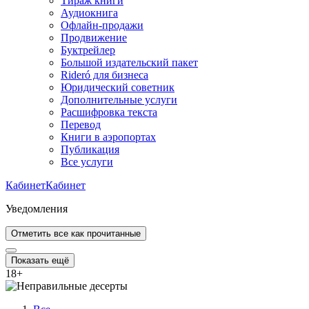
Тираж книги
Аудиокнига
Офлайн-продажи
Продвижение
Буктрейлер
Большой издательский пакет
Rideró для бизнеса
Юридический советник
Дополнительные услуги
Расшифровка текста
Перевод
Книги в аэропортах
Публикация
Все услуги
Кабинет
Кабинет
Уведомления
Отметить все как прочитанные
Показать ещё
18
+