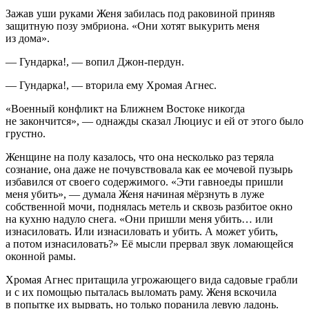
Зажав уши руками Женя забилась под раковиной приняв
защитную позу эмбриона. «Они хотят вы
курит
ь меня
из дома».
— Гундарка!, — вопил Джон-пердун.
— Гундарка!, — вторила ему Хромая Агнес.
«Военный конфликт на Ближнем Востоке никогда
не закончится», — однажды сказал Люциус и ей от этого было
грустно.
Женщине на полу казалось, что она несколько раз теряла
сознание, она даже не почувствовала как ее мочевой пузырь
избавился от своего содержимого. «Эти гавноеды пришли
меня убить», — думала Женя начиная мёрзнуть в луже
собственной мочи, поднялась метель и сквозь разбитое окно
на кухню надуло снега. «Они пришли меня убить… или
из
насил
овать. Или из
насил
овать и убить. А может убить,
а потом из
насил
овать?» Её мысли прервал звук ломающейся
оконной рамы.
Хромая Агнес притащила угрожающего вида садовые грабли
и с их помощью пыталась выломать раму. Женя вскочила
в попытке их вырвать, но только поранила левую ладонь.