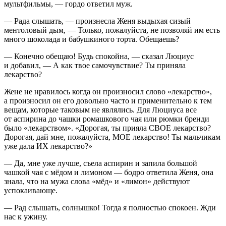
мультфильмы, — гордо ответил муж.
— Рада слышать, — произнесла Женя выдыхая сизый
ментоловый дым, — Только, пожалуйста, не позволяй им есть
много шоколада и бабушкиного торта. Обещаешь?
— Конечно обещаю! Будь спокойна, — сказал Люциус
и добавил, — А как твое самочувствие? Ты приняла
лекарство?
Жене не нравилось когда он произносил слово «лекарство»,
а произносил он его довольно часто и применительно к тем
вещам, которые таковым не являлись. Для Люциуса все
от аспирина до чашки ромашкового чая или рюмки бренди
было «лекарством». «Дорогая, ты прияла СВОЕ лекарство?
Дорогая, дай мне, пожалуйста, МОЕ лекарство! Ты мальчикам
уже дала ИХ лекарство?»
— Да, мне уже лучше, съела аспирин и запила большой
чашкой чая с мёдом и лимоном — бодро ответила Женя, она
знала, что на мужа слова «мёд» и «лимон» действуют
успокаивающе.
— Рад слышать, солнышко! Тогда я полностью спокоен. Жди
нас к ужину.