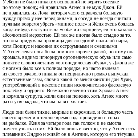
У Жени не было никаких оснований не верить соседке
по этому поводу, ей нравилась Агнес и ее муж Джон. Ей
не нравилась их Лола, которая часто справляла большую
нужду прямо у нее перед окнами, а соседи не всегда считали
нужным вовремя убрать «минное поле» и Женя очень боялась
когда-нибудь наступить на «собачий сюрприз», ей это казалось
абсолютной мерзостью. Ей так же иногда было стыдно за то,
что она придумала прозвища для соседской пожилой пары,
хотя Люциус и находил их остроумными и смешными.
У Агнес левая нога была немного короче правой, поэтому она
хромала, видимо игнорируя ортопедическую обувь или само
понятие словосочетания «ортопедическая обувь», у Джона же
с ногами было все в полном порядке, но часто вылезая
из своего ржавого пикапа он неприлично громко выпускал
естественные газы, словно какой-то мексиканский дон Хуан,
употребляющий в качестве пищи исключительно фасолевую
похлебку и буррито. Возможно именно этим Хромая Агнес
и кормила супруга, жили они на пенсию, хоть Агнес много
раз и утверждала, что им на все хватает.
Люди они были тихие, мирные и скромные, и большую часть
своего времени в теплое время года проводили в горах
на рыбалке. Женя за четыре года так толком и не смогла
ничего узнать о них. Ей было лишь известно, что у Агнес есть
племянник Эндрю и живёт он в Англии, которую его тётушка