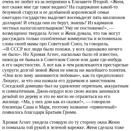
очень не любит из-за неприязни к Елизавете Второй. «Женя,
вот скажи мне где такое видано? На содержание какой-то
безумной старухи и ее долбанной королевской семьи
ежегодно государство выделяет восемьдесят пять миллионов
долларов! И откуда они их берут, знаешь? Из карманов
честных налогоплательщиков! Уму не постижимо!», —
возмущенно твердила Агнес и Женя думала, что так могут
рассуждать только озлобленные коммунисты и вспоминала
слова своей мамы про Советский Союз, та говорила,
-«В СССР все люди были похожи, у всех одинаково ничего
не было». Но Хромая Агнес, насколько было ей известно,
никогда не бывала в Советском Союзе или даже где-нибудь
в его окрестностях. А вот как и чем развлекаются престарелые
супруги долгой зимой Женя не имела ни малейшего понятия.
«Они всю зиму занимаются любовью», как-то предположил
Люциус, за что она назвала его дурачком и завистником.
Соседский домишко был на удивление опрятным, аккуратным
и симпатичным. Джон-пердун всю свою жизнь занимался
резьбой по дереву и это не могло не отразиться на его
жилище. «Ма, у них дом как из сказки!», — говорили
близнецы Саша и Марк, поэтому название «пряничный»
появилось благодаря Братьям Гримм.
Хромая Агнес увидела стоящую по ту сторону окна Женю
и помахала той рукой в зеленой варежке. Женя сделала тоже