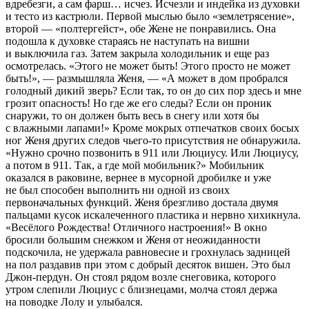
вдребезги, а сам фарш… исчез. Исчезли и индейка из духовки
и тесто из кастрюли. Первой мыслью было «землетрясение»,
второй — «полтергейст», обе Жене не понравились. Она
подошла к духовке стараясь не наступать на вишни
и выключила газ. Затем закрыла холодильник и еще раз
осмотрелась. «Этого не может быть! Этого просто не может
быть!», — размышляла Женя, — «А может в дом пробрался
голодный дикий зверь? Если так, то он до сих пор здесь и мне
грозит опасность! Но где же его следы? Если он проник
снаружи, то он должен быть весь в снегу или хотя бы
с влажными лапами!» Кроме мокрых отпечатков своих босых
ног Женя других следов чьего-то присутствия не обнаружила.
«Нужно срочно позвонить в 911 или Люциусу. Или Люциусу,
а потом в 911. Так, а где мой мобильник?» Мобильник
оказался в раковине, вернее в мусорной дробилке и уже
не был способен выполнить ни одной из своих
первоначальных функций. Женя брезгливо достала двумя
пальцами кусок искалеченного пластика и нервно хихикнула.
«Весёлого Рождества! Отличного настроения!» В окно
бросили большим снежком и Женя от неожиданности
подскочила, не удержала равновесие и грохнулась задницей
на пол раздавив при этом с добрый десяток вишен. Это был
Джон-пердун. Он стоял рядом возле снеговика, которого
утром слепили Люциус с близнецами, молча стоял держа
на поводке Лолу и улыбался.