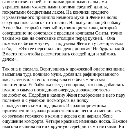
самое в ответ своей, с тонкими длинными пальцами
украшенными ухоженными ногтями средней длины,
покрытыми бесцветным лаком. На кончики среднего
и указательного прилипло немного муки и Жене на долю
секунды показалось что это снег. На выгуливающей собаку
Агнес был старый нелепый пуховик цвета хаки, который
совершенно не сочетался с красным колпаком Санты, точно
таким же как на снеговике стоящим перед кухней. «Она
похожа на бездомную», — подумала Женя и тут же пресекла
себя, — «Это ее персональное дело, дорогая! Не будь ханжой!
Вместо того чтобы рассматривать соседей иди и займись
делом».
Так она и сделала. Вернувшись к дрожжевой опаре женщина
высыпала туда полкило муки, добавила рафинированного
масла, замесила тесто и накрыла его белым чистым
полотенцем. Ее бабушка всегда говорила, что соль добавлять
нужно в самую последнюю очередь, дрожжевое тесто
не любит ее. Подойдя к камину Женя подбросила в него пару
поленьев и с улыбкой посмотрела на полку
с рождественскими подарками. Из радиоприемника
приглушенно звучали рождественские песни и смешиваясь
со звуками горящего в камине дерева они дарили Жене
ощущение комфорта. Четыре красных именных носка. Каждое
имя она вышила на них вручную серебристыми нитками. Ей