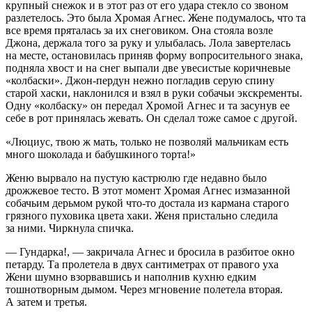
крупный снежок и в этот раз от его удара стекло со звоном
разлетелось. Это была Хромая Агнес. Жене подумалось, что та
все время пряталась за их снеговиком. Она стояла возле
Джона, держала того за руку и улыбалась. Лола завертелась
на месте, остановилась приняв форму вопросительного знака,
подняла хвост и на снег выпали две увесистые коричневые
«колбаски». Джон-пердун нежно погладив серую спину
старой хаски, наклонился и взял в руки собачьи экскременты.
Одну «колбаску» он передал Хромой Агнес и та засунув ее
себе в рот принялась жевать. Он сделал тоже самое с другой.
«Люциус, твою ж мать, только не позволяй мальчикам есть
много шоколада и бабушкиного торта!»
Женю вырвало на пустую кастрюлю где недавно было
дрожжевое тесто. В этот момент Хромая Агнес измазанной
собачьим дерьмом рукой что-то достала из кармана старого
грязного пуховика цвета хаки. Женя пристально следила
за ними. Чиркнула спичка.
— Гундарка!, — закричала Агнес и бросила в разбитое окно
петарду. Та пролетела в двух сантиметрах от правого уха
Жени шумно взорвавшись и наполнив кухню едким
тошнотворным дымом. Через мгновение полетела вторая.
А затем и третья.