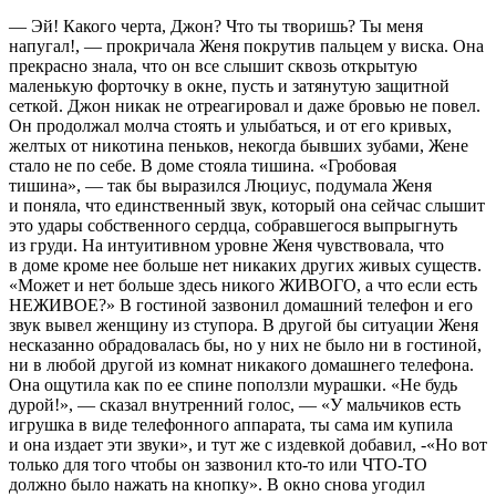
— Эй! Какого черта, Джон? Что ты творишь? Ты меня
напугал!, — прокричала Женя покрутив пальцем у виска. Она
прекрасно знала, что он все слышит сквозь открытую
маленькую форточку в окне, пусть и затянутую защитной
сеткой. Джон никак не отреагировал и даже бровью не повел.
Он продолжал молча стоять и улыбаться, и от его кривых,
желтых от никотина пеньков, некогда бывших зубами, Жене
стало не по себе. В доме стояла тишина. «Гробовая
тишина», — так бы выразился Люциус, подумала Женя
и поняла, что единственный звук, который она сейчас слышит
это удары собственного сердца, собравшегося выпрыгнуть
из груди. На интуитивном уровне Женя чувствовала, что
в доме кроме нее больше нет никаких других живых существ.
«Может и нет больше здесь никого ЖИВОГО, а что если есть
НЕЖИВОЕ?» В гостиной зазвонил домашний телефон и его
звук вывел женщину из ступора. В другой бы ситуации Женя
несказанно обрадовалась бы, но у них не было ни в гостиной,
ни в любой другой из комнат никакого домашнего телефона.
Она ощутила как по ее спине поползли мурашки. «Не будь
дурой!», — сказал внутренний голос, — «У мальчиков есть
игрушка в виде телефонного аппарата, ты сама им купила
и она издает эти звуки», и тут же с издевкой добавил, -«Но вот
только для того чтобы он зазвонил кто-то или ЧТО-ТО
должно было нажать на кнопку». В окно снова угодил