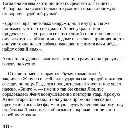
Тогда она начала хаотично искать средство для защиты.
Выбор пал на самый большой кухонный нож и любимую
сковороду с удобной ручкой.
«Дорогая, враг не только снаружи, но и внутри. Ты же
понимаешь, что это не Джон с Агнес украли твои
продукты?», — устрашал ее внутренний голос и она велела
ему заткнуться. «Если в моем доме и завелось привидение, то
оно уж точно не ест собачьи какашки и с ним я как-нибудь
найду общий язык».
Агнес таки удалось выломать оконную раму и она просунула
голову на кухню.
— Отвали от меня, старая злоебучая хромоножка!, —
закричала Женя и со всей силы ударила сковородой пожилую
соседку по лицу. Раздался поощрительный хруст и нос ушёл
налево. «Бинго!», — именно так бы сказал Люциус,
обрадовалась Женя воодушевлённо повторив удар. Хромую
Агнес отбросило назад и она упала прямо на снеговика,
превратив того в бесформенную груду. К неподвижному телу
подбежала Лола и начал облизывать окровавленное лицо
своей «мамочки».
18+