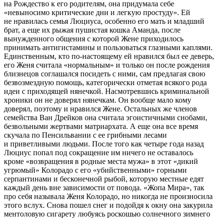
на Рождество к его родителям, она придумала себе
«невыносимо критические дни и легкую простуду». Ей
не нравилась семья Люциуса, особенно его мать и младший
брат, а еще их рыжая пушистая кошка Аманда, после
вынужденного общения с которой Жене приходилось
принимать антигистамины и пользоваться глазными каплями.
Единственным, кто по-настоящему ей нравился был ее деверь,
его Женя считала «нормальным» и только он после рождения
близнецов соглашался посидеть с ними, сам предлагая свою
безвозмездную помощь, категорически отметая всякого рода
идеи с приходящей нянечкой. Насмотревшись криминальной
хроники он не доверял нянечкам. Он вообще мало кому
доверял, поэтому и нравился Жене. Остальных же членов
семейства Ван Дрейков она считала эгоистичными снобами,
безвольными жертвами матриархата. А еще она все время
скучала по Пенсильвании с ее грибными лесами
и приветливыми людьми. После того как четыре года назад
Люциус попал под сокращение им ничего не оставалось
кроме «возвращения в родные места мужа» в этот «дикий
угрюмый» Колорадо с его «убийственными» горными
серпантинами и бесконечной рыбой, которую местные едят
каждый день вне зависимости от повода. «Жопа Мира», так
про себя называла Женя Колорадо, но никогда не произносила
этого вслух. Снова пошел снег и подойдя к окну она за
курил
а
ментоловую сигарету любуясь роскошью солнечного зимнего