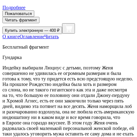
Подробнее
Пожаловаться
Читать фрагмент
Купить
электронную — 400 ₽
О книге
Оглавление
Читать
Бесплатный фрагмент
Гундарка
Индейку выбирали Люциус с детьми, поэтому Женя
совершенно не удивилась ее огромным размерам и была
готова к тому, что ту придется есть всю предстоящую неделю.
На прошлое Рождество индейка была хоть и размером
со слона, но не такого гигантского как эта и даже несмотря
на то, что большую ее половину они отдали Джону-пердуну
и Хромой Агнес, есть ее они закончили только через пять
дней, видимо эта потянет на все десять. Женя наморщила лоб
и разочарованно вздохнула, она не любила есть
америк
анскую
индюшатину ни в каком виде и все время говорила, что
в Европе она гораздо вкуснее. В этом году Женя очень
радовалась своей маленькой персональной женской победе, ей
таки удалось уговорить мужа оставить ее саму дома и не ехать