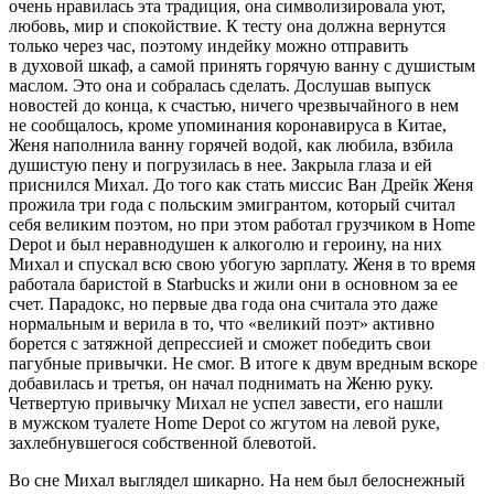
очень нравилась эта традиция, она символизировала уют,
любовь, мир и спокойствие. К тесту она должна вернутся
только через час, поэтому индейку можно отправить
в духовой шкаф, а самой принять горячую ванну с душистым
маслом. Это она и собралась сделать. Дослушав выпуск
новостей до конца, к счастью, ничего чрезвычайного в нем
не сообщалось, кроме упоминания коронавируса в Китае,
Женя наполнила ванну горячей водой, как любила, взбила
душистую пену и погрузилась в нее. Закрыла глаза и ей
приснился Михал. До того как стать миссис Ван Дрейк Женя
прожила три года с польским эмигрантом, который считал
себя великим поэтом, но при этом работал грузчиком в Home
Depot и был неравнодушен к алкоголю и
героин
у, на них
Михал и спускал всю свою убогую зарплату. Женя в то время
работала баристой в Starbucks и жили они в основном за ее
счет. Парадокс, но первые два года она считала это даже
нормальным и верила в то, что «великий поэт» активно
борется с затяжной депрессией и сможет победить свои
пагубные привычки. Не смог. В итоге к двум вредным вскоре
добавилась и третья, он начал поднимать на Женю руку.
Четвертую привычку Михал не успел завести, его нашли
в мужском туалете Home Depot со жгутом на левой руке,
захлебнувшегося собственной блевотой.
Во сне Михал выглядел шикарно. На нем был белоснежный