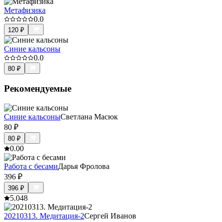
Метафизика
0.0
120
₽
Синие кальсоны
0.0
80
₽
Рекомендуемые
Синие кальсоны
Светлана Масюк
80
₽
80
₽
0.0
0
Работа с бесами
Дарья Фролова
396
₽
396
₽
5.0
48
20210313. Медитация-2
Сергей Иванов