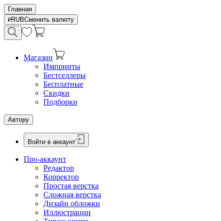
Главная
RUB
Сменить валюту
Магазин
Импринты
Бестселлеры
Бесплатные
Скидки
Подборки
Автору
Войти в аккаунт
Про-аккаунт
Редактор
Корректор
Простая верстка
Сложная верстка
Дизайн обложки
Иллюстрации