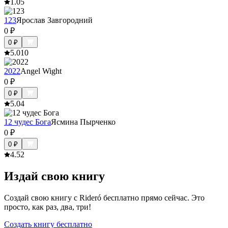
1.0
5
123
Ярослав Завгородний
0
₽
0
₽
5.0
10
2022
Angel Wight
0
₽
0
₽
5.0
4
12 чудес Бога
Ясмина Пырченко
0
₽
0
₽
4.5
2
Издай свою книгу
Создай свою книгу с Rideró бесплатно прямо сейчас. Это
просто, как раз, два, три!
Создать книгу бесплатно