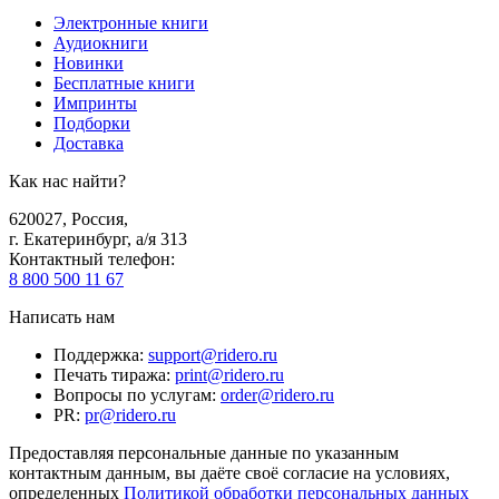
Электронные книги
Аудиокниги
Новинки
Бесплатные книги
Импринты
Подборки
Доставка
Как нас найти?
620027
,
Россия
,
г. Екатеринбург, а/я 313
Контактный телефон
:
8 800 500 11 67
Написать нам
Поддержка
:
support@ridero.ru
Печать тиража
:
print@ridero.ru
Вопросы по услугам
:
order@ridero.ru
PR
:
pr@ridero.ru
Предоставляя персональные данные по указанным
контактным данным, вы даёте своё согласие на условиях,
определенных
Политикой обработки персональных данных