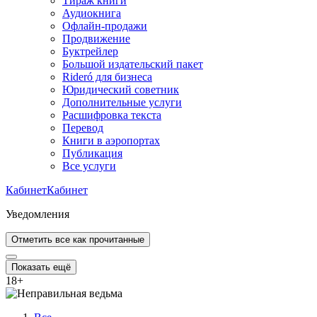
Тираж книги
Аудиокнига
Офлайн-продажи
Продвижение
Буктрейлер
Большой издательский пакет
Rideró для бизнеса
Юридический советник
Дополнительные услуги
Расшифровка текста
Перевод
Книги в аэропортах
Публикация
Все услуги
Кабинет
Кабинет
Уведомления
Отметить все как прочитанные
Показать ещё
18
+