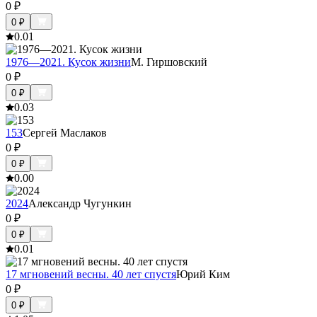
0
₽
0
₽
0.0
1
1976—2021. Кусок жизни
М. Гиршовский
0
₽
0
₽
0.0
3
153
Сергей Маслаков
0
₽
0
₽
0.0
0
2024
Александр Чугункин
0
₽
0
₽
0.0
1
17 мгновений весны. 40 лет спустя
Юрий Ким
0
₽
0
₽