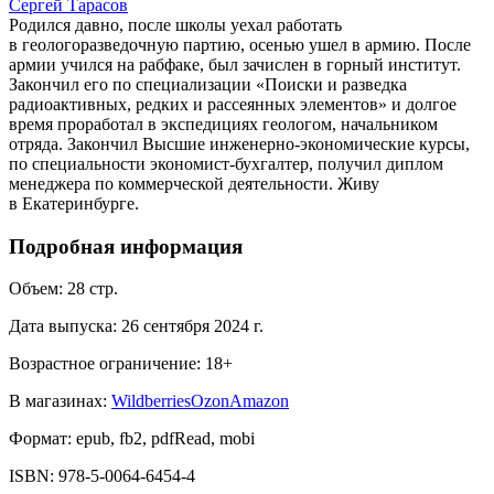
Сергей Тарасов
Родился давно, после школы уехал работать
в геологоразведочную партию, осенью ушел в армию. После
армии учился на рабфаке, был зачислен в горный институт.
Закончил его по специализации «Поиски и разведка
радиоактивных, редких и рассеянных элементов» и долгое
время проработал в экспедициях геологом, начальником
отряда. Закончил Высшие инженерно-экономические курсы,
по специальности экономист-бухгалтер, получил диплом
менеджера по коммерческой деятельности. Живу
в Екатеринбурге.
Подробная информация
Объем:
28
стр.
Дата выпуска:
26 сентября 2024 г.
Возрастное ограничение:
18
+
В магазинах:
Wildberries
Ozon
Amazon
Формат:
epub, fb2, pdfRead, mobi
ISBN:
978-5-0064-6454-4