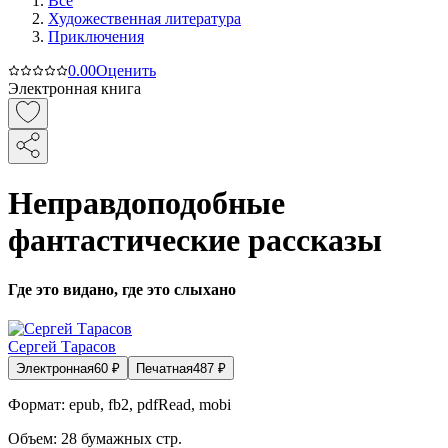
Все
Художественная литература
Приключения
0.0
0
Оценить
Электронная книга
Неправдоподобные
фантастические рассказы
Где это видано, где это слыхано
Сергей Тарасов
Электронная
60
₽
Печатная
487
₽
Формат:
epub, fb2, pdfRead, mobi
Объем:
28
бумажных стр.