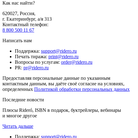
Как нас найти?
620027
,
Россия
,
г. Екатеринбург, а/я 313
Контактный телефон
:
8 800 500 11 67
Написать нам
Поддержка
:
support@ridero.ru
Печать тиража
:
print@ridero.ru
Вопросы по услугам
:
order@ridero.ru
PR
:
pr@ridero.ru
Предоставляя персональные данные по указанным
контактным данным, вы даёте своё согласие на условиях,
определенных
Политикой обработки персональных данных
Последние новости
Плюсы Rideró, ISBN в подарок, буктрейлеры, вебинары
и многое другое
Читать дальше
Поддержка
:
support@ridero.ru