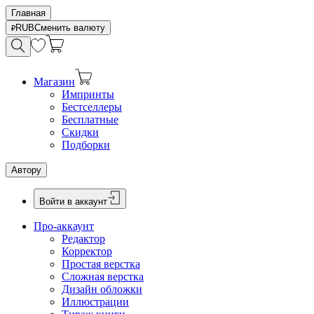
Главная
RUB
Сменить валюту
Магазин
Импринты
Бестселлеры
Бесплатные
Скидки
Подборки
Автору
Войти в аккаунт
Про-аккаунт
Редактор
Корректор
Простая верстка
Сложная верстка
Дизайн обложки
Иллюстрации