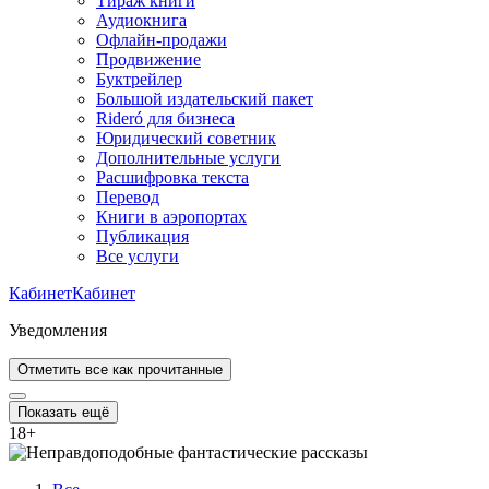
Тираж книги
Аудиокнига
Офлайн-продажи
Продвижение
Буктрейлер
Большой издательский пакет
Rideró для бизнеса
Юридический советник
Дополнительные услуги
Расшифровка текста
Перевод
Книги в аэропортах
Публикация
Все услуги
Кабинет
Кабинет
Уведомления
Отметить все как прочитанные
Показать ещё
18
+