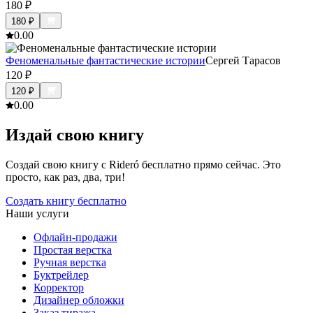
180
₽
180
₽
0.0
0
Феноменальные фантастические истории
Сергей Тарасов
120
₽
120
₽
0.0
0
Издай свою книгу
Создай свою книгу с Rideró бесплатно прямо сейчас. Это
просто, как раз, два, три!
Создать книгу бесплатно
Наши услуги
Офлайн-продажи
Простая верстка
Ручная верстка
Буктрейлер
Корректор
Дизайнер обложки
Заказ тиража