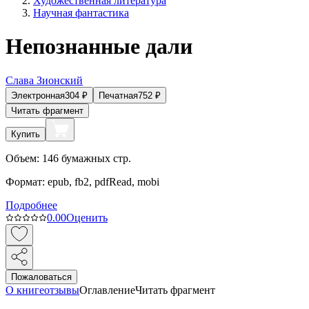
Художественная литература
Научная фантастика
Непознанные дали
Слава Зионский
Электронная
304
₽
Печатная
752
₽
Читать фрагмент
Купить
Объем:
146
бумажных стр.
Формат:
epub, fb2, pdfRead, mobi
Подробнее
0.0
0
Оценить
Пожаловаться
О книге
отзывы
Оглавление
Читать фрагмент