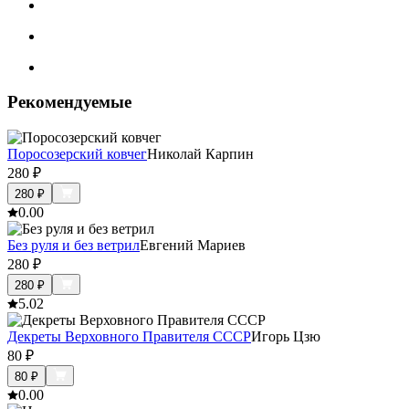
Рекомендуемые
Поросозерский ковчег
Николай Карпин
280
₽
280
₽
0.0
0
Без руля и без ветрил
Евгений Мариев
280
₽
280
₽
5.0
2
Декреты Верховного Правителя СССР
Игорь Цзю
80
₽
80
₽
0.0
0