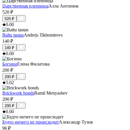
Царственная пленница
Алла Антонюк
520
₽
520
₽
0.0
0
Baltu tautas
Andrejs Tikhomirovs
140
₽
140
₽
0.0
0
Богини
Елена Филатова
200
₽
200
₽
5.0
2
Brickwork bonds
Ramil Menyashev
200
₽
200
₽
0.0
0
Будто ничего не происходит
Александр Тузов
96
₽