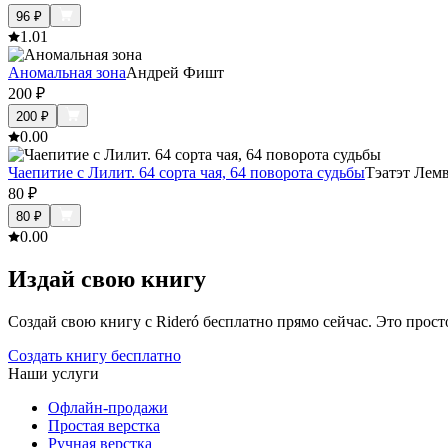
96
₽
1.0
1
Аномальная зона
Андрей Фишт
200
₽
200
₽
0.0
0
Чаепитие с Лилит. 64 сорта чая, 64 поворота судьбы
Тэатэт Лем
80
₽
80
₽
0.0
0
Издай свою книгу
Создай свою книгу с Rideró бесплатно прямо сейчас. Это просто,
Создать книгу бесплатно
Наши услуги
Офлайн-продажи
Простая верстка
Ручная верстка