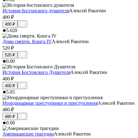
История бостонского душителя
Алексей Ракитин
400
₽
400
₽
5.0
20
Дома смерти. Книга IV
Алексей Ракитин
520
₽
520
₽
0.0
0
История Бостонского Душителя
Алексей Ракитин
400
₽
400
₽
5.0
5
Неординарные преступники и преступления
Алексей Ракитин
480
₽
480
₽
0.0
0
Американские трагедии
Алексей Ракитин