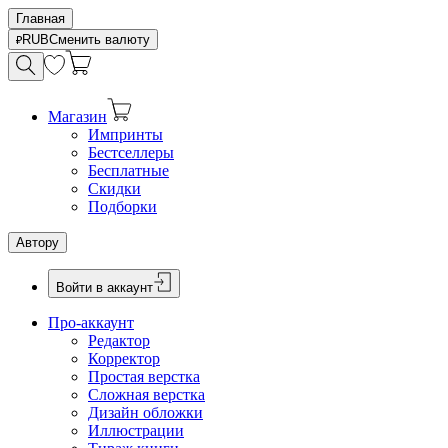
Главная
RUB
Сменить валюту
Магазин
Импринты
Бестселлеры
Бесплатные
Скидки
Подборки
Автору
Войти в аккаунт
Про-аккаунт
Редактор
Корректор
Простая верстка
Сложная верстка
Дизайн обложки
Иллюстрации