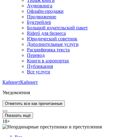
Тираж книги
Аудиокнига
Офлайн-продажи
Продвижение
Буктрейлер
Большой издательский пакет
Rideró для бизнеса
Юридический советник
Дополнительные услуги
Расшифровка текста
Перевод
Книги в аэропортах
Публикация
Все услуги
Кабинет
Кабинет
Уведомления
Отметить все как прочитанные
Показать ещё
18
+