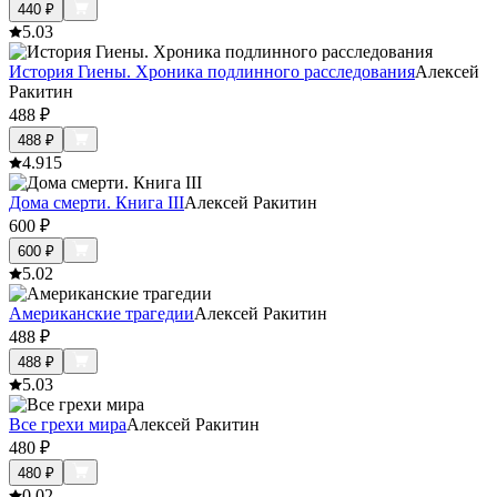
440
₽
5.0
3
История Гиены. Хроника подлинного расследования
Алексей
Ракитин
488
₽
488
₽
4.9
15
Дома смерти. Книга III
Алексей Ракитин
600
₽
600
₽
5.0
2
Американские трагедии
Алексей Ракитин
488
₽
488
₽
5.0
3
Все грехи мира
Алексей Ракитин
480
₽
480
₽
0.0
2