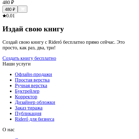
480
₽
480
₽
0.0
1
Издай свою книгу
Создай свою книгу с Rideró бесплатно прямо сейчас. Это
просто, как раз, два, три!
Создать книгу бесплатно
Наши услуги
Офлайн-продажи
Простая верстка
Ручная верстка
Буктрейлер
Корректор
Дизайнер обложки
Заказ тиража
Публикация
Rideró для бизнеса
О нас