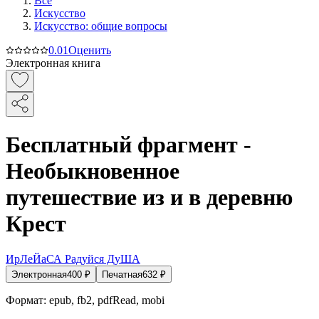
Все
Искусство
Искусство: общие вопросы
0.0
1
Оценить
Электронная книга
Бесплатный фрагмент -
Необыкновенное
путешествие из и в деревню
Крест
ИрЛеЙаСА Радуйся ДуША
Электронная
400
₽
Печатная
632
₽
Формат:
epub, fb2, pdfRead, mobi