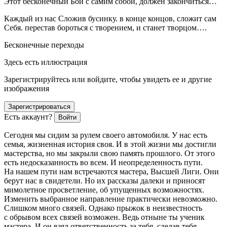
Этот бесконечный Бой с самим собой, должен закончиться…
Каждый из нас Сложив бусинку. в конце концов, сложит сам
Себя. перестав бороться с творением, и станет творцом….
Бесконечные переходы
Здесь есть иллюстрация
Зарегистрируйтесь или войдите, чтобы увидеть ее и другие
изображения
Зарегистрироваться
Есть аккаунт?
Войти
Сегодня мы сидим за рулем своего автомобиля. У нас есть
семья, жизненная история своя. И в этой жизни мы достигли
мастерства, но мы закрыли свою память прошлого. От этого
есть недосказанность во всем. И неопределенность пути.
На нашем пути нам встречаются мастера, Высшей Лиги. Они
берут нас в свидетели. Но их рассказы далеки и приносят
мимо
летн
ое просветление, об упущенных возможностях.
Изменить выбранное направление практически невозможно.
Слишком много связей. Однако прыжок в неизвестность
с обрывом всех связей возможен. Ведь отныне ты ученик
мастера. И он взял ответственность за тебя, сделав тебя