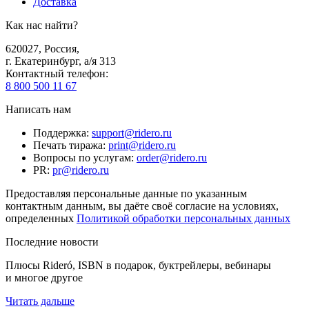
Доставка
Как нас найти?
620027
,
Россия
,
г. Екатеринбург, а/я 313
Контактный телефон
:
8 800 500 11 67
Написать нам
Поддержка
:
support@ridero.ru
Печать тиража
:
print@ridero.ru
Вопросы по услугам
:
order@ridero.ru
PR
:
pr@ridero.ru
Предоставляя персональные данные по указанным
контактным данным, вы даёте своё согласие на условиях,
определенных
Политикой обработки персональных данных
Последние новости
Плюсы Rideró, ISBN в подарок, буктрейлеры, вебинары
и многое другое
Читать дальше