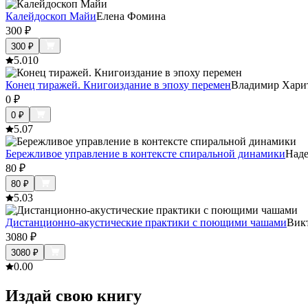
Калейдоскоп Майи
Елена Фомина
300
₽
300
₽
5.0
10
Конец тиражей. Книгоиздание в эпоху перемен
Владимир Хари
0
₽
0
₽
5.0
7
Бережливое управление в контексте спиральной динамики
Наде
80
₽
80
₽
5.0
3
Дистанционно-акустические практики с поющими чашами
Вик
3080
₽
3080
₽
0.0
0
Издай свою книгу