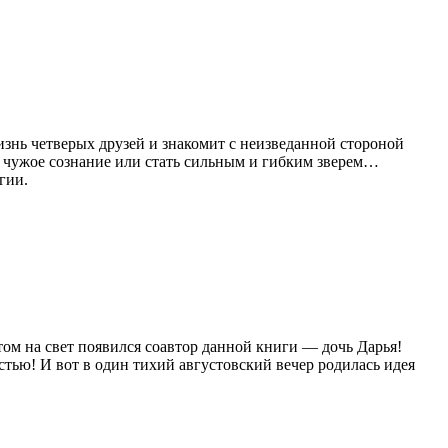
знь четверых друзей и знакомит с неизведанной стороной
 чужое сознание или стать сильным и гибким зверем…
гии.
том на свет появился соавтор данной книги — дочь Дарья!
стью! И вот в один тихий августовский вечер родилась идея