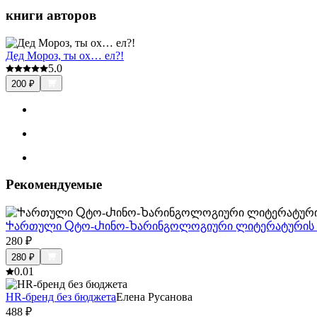
книги авторов
Дед Мороз, ты ох… ел?!
5.0
200
₽
Рекомендуемые
Ⴕართული Ⴍტო-Ⴐინო-Ⴆარინგოლოგიური ლიტერატურის ბი
280
₽
280
₽
0.0
1
HR-бренд без бюджета
Елена Русанова
488
₽