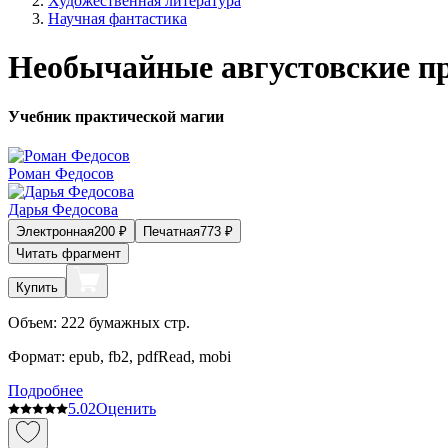
Художественная литература
Научная фантастика
Необычайные августовские п
Учебник практической магии
Роман Федосов
Дарья Федосова
Электронная
200
₽
Печатная
773
₽
Читать фрагмент
Купить
Объем:
222
бумажных стр.
Формат:
epub, fb2, pdfRead, mobi
Подробнее
5.0
2
Оценить