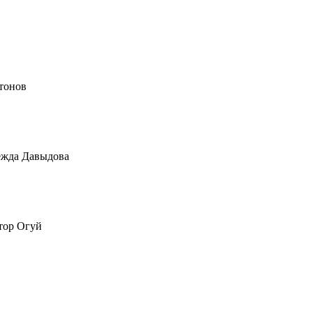
тонов
жда Давыдова
тор Огуй