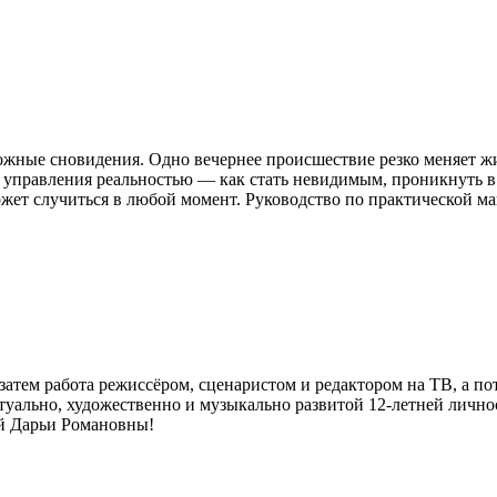
жные сновидения. Одно вечернее происшествие резко меняет жи
управления реальностью — как стать невидимым, проникнуть в
ет случиться в любой момент. Руководство по практической ма
затем работа режиссёром, сценаристом и редактором на ТВ, а по
ктуально, художественно и музыкально развитой 12-летней лично
й Дарьи Романовны!