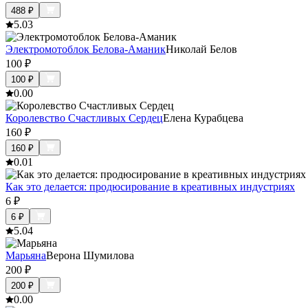
488
₽
5.0
3
Электромотоблок Белова-Аманик
Николай Белов
100
₽
100
₽
0.0
0
Королевство Счастливых Сердец
Елена Курабцева
160
₽
160
₽
0.0
1
Как это делается: продюсирование в креативных индустриях
6
₽
6
₽
5.0
4
Марьяна
Верона Шумилова
200
₽
200
₽
0.0
0