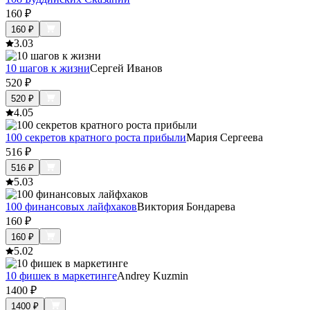
160
₽
160
₽
3.0
3
10 шагов к жизни
Сергей Иванов
520
₽
520
₽
4.0
5
100 секретов кратного роста прибыли
Мария Сергеева
516
₽
516
₽
5.0
3
100 финансовых лайфхаков
Виктория Бондарева
160
₽
160
₽
5.0
2
10 фишек в маркетинге
Andrey Kuzmin
1400
₽
1400
₽