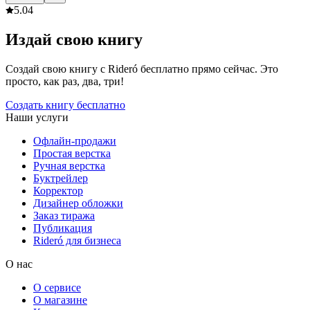
5.0
4
Издай свою книгу
Создай свою книгу с Rideró бесплатно прямо сейчас. Это
просто, как раз, два, три!
Создать книгу бесплатно
Наши услуги
Офлайн-продажи
Простая верстка
Ручная верстка
Буктрейлер
Корректор
Дизайнер обложки
Заказ тиража
Публикация
Rideró для бизнеса
О нас
О сервисе
О магазине