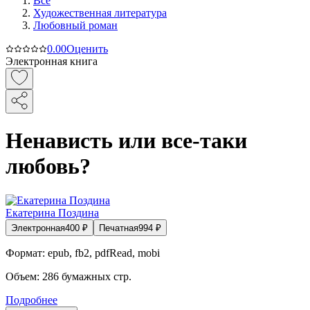
Все
Художественная литература
Любовный роман
0.0
0
Оценить
Электронная книга
Ненависть или все-таки
любовь?
Екатерина Поздина
Электронная
400
₽
Печатная
994
₽
Формат:
epub, fb2, pdfRead, mobi
Объем:
286
бумажных стр.
Подробнее