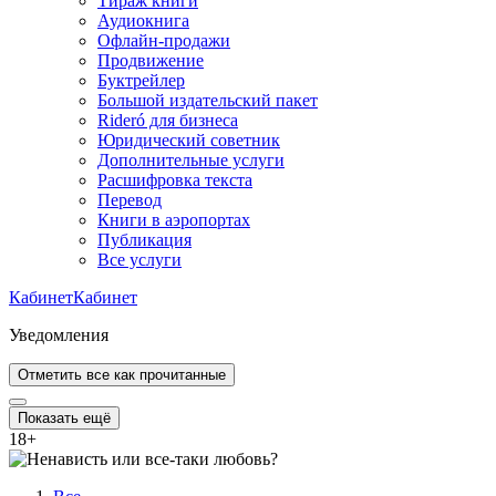
Тираж книги
Аудиокнига
Офлайн-продажи
Продвижение
Буктрейлер
Большой издательский пакет
Rideró для бизнеса
Юридический советник
Дополнительные услуги
Расшифровка текста
Перевод
Книги в аэропортах
Публикация
Все услуги
Кабинет
Кабинет
Уведомления
Отметить все как прочитанные
Показать ещё
18
+