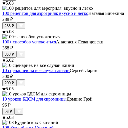
5.0
3
100 рецептов для аэрогриля: вкусно и легко
Наталья Бибекина
288
₽
288
₽
5.0
8
100+ способов успокоиться
Анастасия Левандовски
368
₽
368
₽
5.0
2
10 сценариев на все случаи жизни
Сергей Ларин
200
₽
200
₽
5.0
5
10 уроков БДСМ для скромницы
Домино Грэй
96
₽
96
₽
5.0
3
108 Буддийских Сказаний