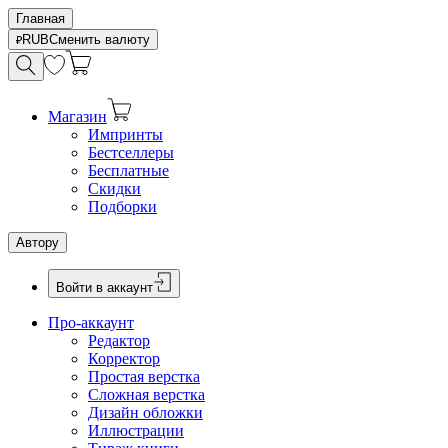
Главная
RUB
Сменить валюту
Магазин
Импринты
Бестселлеры
Бесплатные
Скидки
Подборки
Автору
Войти в аккаунт
Про-аккаунт
Редактор
Корректор
Простая верстка
Сложная верстка
Дизайн обложки
Иллюстрации