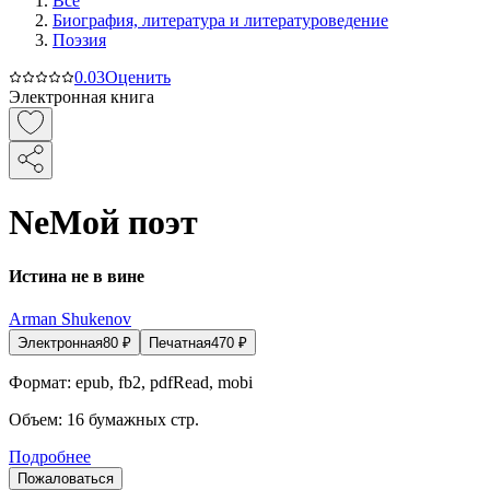
Все
Биография, литература и литературоведение
Поэзия
0.0
3
Оценить
Электронная книга
NeМой поэт
Истина не в вине
Arman Shukenov
Электронная
80
₽
Печатная
470
₽
Формат:
epub, fb2, pdfRead, mobi
Объем:
16
бумажных стр.
Подробнее
Пожаловаться