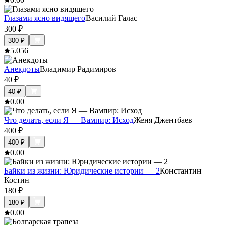
Глазами ясно видящего
Василий Галас
300
₽
300
₽
5.0
56
Анекдоты
Владимир Радимиров
40
₽
40
₽
0.0
0
Что делать, если Я — Вампир: Исход
Женя Джентбаев
400
₽
400
₽
0.0
0
Байки из жизни: Юридические истории — 2
Константин
Костин
180
₽
180
₽
0.0
0