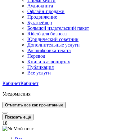
Тираж книги
Аудиокнига
Офлайн-продажи
Продвижение
Буктрейлер
Большой издательский пакет
Rideró для бизнеса
Юридический советник
Дополнительные услуги
Расшифровка текста
Перевод
Книги в аэропортах
Публикация
Все услуги
Кабинет
Кабинет
Уведомления
Отметить все как прочитанные
Показать ещё
18
+