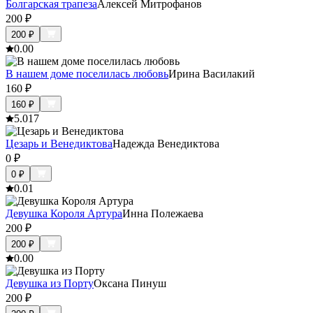
Болгарская трапеза
Алексей Митрофанов
200
₽
200
₽
0.0
0
В нашем доме поселилась любовь
Ирина Василакий
160
₽
160
₽
5.0
17
Цезарь и Венедиктова
Надежда Венедиктова
0
₽
0
₽
0.0
1
Девушка Короля Артура
Инна Полежаева
200
₽
200
₽
0.0
0
Девушка из Порту
Оксана Пинуш
200
₽