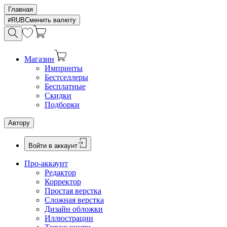
Главная
RUB
Сменить валюту
Магазин
Импринты
Бестселлеры
Бесплатные
Скидки
Подборки
Автору
Войти в аккаунт
Про-аккаунт
Редактор
Корректор
Простая верстка
Сложная верстка
Дизайн обложки
Иллюстрации