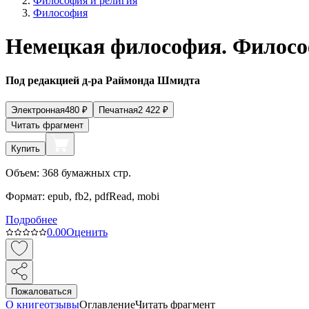
Философия и религия
Философия
Немецкая философия. Философ
Под редакцией д-ра Раймонда Шмидта
Электронная
480
₽
Печатная
2 422
₽
Читать фрагмент
Купить
Объем:
368
бумажных стр.
Формат:
epub, fb2, pdfRead, mobi
Подробнее
0.0
0
Оценить
Пожаловаться
О книге
отзывы
Оглавление
Читать фрагмент