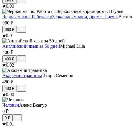
796
₽
0.0
0
Черная магия. Работа с «Зеркальным коридором». Паучья
Васил
960
₽
960
₽
0.0
1
Английский язык за 50 дней
Michael Lilla
400
₽
400
₽
0.0
2
Академия травника
Игорь Семенов
480
₽
480
₽
0.0
0
Человьи
Алекс Веагур
0
₽
0
₽
0.0
1