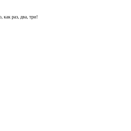
 как раз, два, три!