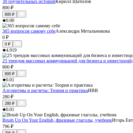
30 поучительных историй
Кирилл Шатилов
800
₽
800
₽
0.0
0
365 вопросов самому себе
Александра Метальникова
0
₽
0
₽
4.9
19
25 трендов массовых коммуникаций для бизнеса и инвестиций
800
₽
800
₽
0.0
1
Алгоритмы и расчеты: Теория и практика
ИВВ
280
₽
280
₽
0.0
1
Brush Up On Your English, фразовые глаголы, учебник
Игорь Ев
796
₽