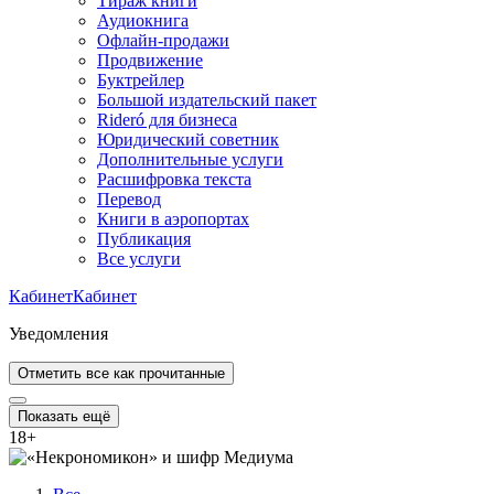
Тираж книги
Аудиокнига
Офлайн-продажи
Продвижение
Буктрейлер
Большой издательский пакет
Rideró для бизнеса
Юридический советник
Дополнительные услуги
Расшифровка текста
Перевод
Книги в аэропортах
Публикация
Все услуги
Кабинет
Кабинет
Уведомления
Отметить все как прочитанные
Показать ещё
18
+