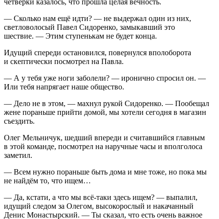
четвёрки казалось, что прошла целая вечность.
— Сколько нам ещё идти? — не выдержал один из них,
светловолосый Павел Сидоренко, замыкавший это
шествие. — Этим ступенькам не будет конца.
Идущий спереди остановился, повернулся вполоборота
и скептически посмотрел на Павла.
— А у тебя уже ноги заболели? — иронично спросил он. —
Или тебя напрягает наше общество.
— Дело не в этом, — махнул рукой Сидоренко. — Пообещал
жене пораньше прийти домой, мы хотели сегодня в магазин
съездить.
Олег Мельничук, шедший впереди и считавшийся главным
в этой команде, посмотрел на наручные часы и вполголоса
заметил.
— Всем нужно пораньше быть дома и мне тоже, но пока мы
не найдём то, что ищем…
— Да, кстати, а что мы всё-таки здесь ищем? — выпалил,
идущий следом за Олегом, высокорослый и накачанный
Денис Монастырский. — Ты сказал, что есть очень важное