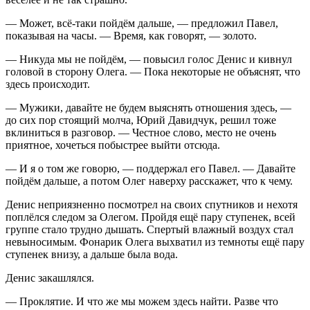
— Может, всё-таки пойдём дальше, — предложил Павел,
показывая на часы. — Время, как говорят, — золото.
— Никуда мы не пойдём, — повысил голос Денис и кивнул
головой в сторону Олега. — Пока некоторые не объяснят, что
здесь происходит.
— Мужики, давайте не будем выяснять отношения здесь, —
до сих пор стоящий молча, Юрий Давидчук, решил тоже
вклиниться в разговор. — Честное слово, место не очень
приятное, хочеться побыстрее выйти отсюда.
— И я о том же говорю, — поддержал его Павел. — Давайте
пойдём дальше, а потом Олег наверху расскажет, что к чему.
Денис неприязненно посмотрел на своих спутников и нехотя
поплёлся следом за Олегом. Пройдя ещё пару ступенек, всей
группе стало трудно дышать. Спертый влажный воздух стал
невыносимым. Фонарик Олега выхватил из темноты ещё пару
ступенек внизу, а дальше была вода.
Денис закашлялся.
— Проклятие. И что же мы можем здесь найти. Разве что