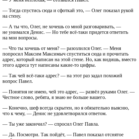
— Тогда спустись сюда и сфоткай это, — Олег показал рукой
на стену.
— А ты что, Олег, не хочешь со мной разговаривать, —
не унимался Денис. — Но тебе всё-таки придется ответить
на мои вопросы.
— Что ты хочешь от меня? — разозлился Олег. — Меня
попросил Максим Максимыч спуститься сюда и прочитать
адрес, который написан на этой стене. Но, как видишь, вместо
этого адреса тут написаны какие-то цифры.
— Так чей всё-таки адрес? — на этот раз задал похожий
вопрос Павел.
— Понятия не имею, чей это адрес, — развёл руками Олег. —
Честное слово, ребята, я знаю не больше вашего.
— Конечно, шеф всегда скрытен, но я обязательно выясню,
что к чему, — Денис не удовлетворился ответом.
— Ты уже закончил? — спросил Олег Павла.
— Да. Посмотри. Так пойдёт, — Павел показал отснятое