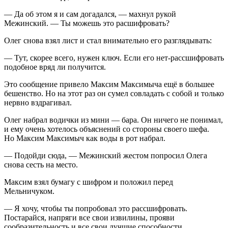
— Да об этом я и сам догадался, — махнул рукой
Межинский. — Ты можешь это расшифровать?
Олег снова взял лист и стал внимательно его разглядывать:
— Тут, скорее всего, нужен ключ. Если его нет-рассшифровать
подобное вряд ли получится.
Это сообщение привело Максим Максимыча ещё в большее
бешенство. Но на этот раз он сумел совладать с собой и только
нервно вздрагивал.
Олег набрал водички из мини — бара. Он ничего не понимал,
и ему очень хотелось объяснений со стороны своего шефа.
Но Максим Максимыч как воды в рот набрал.
— Подойди сюда, — Межинский жестом попросил Олега
снова сесть на место.
Максим взял бумагу с шифром и положил перед
Мельничуком.
— Я хочу, чтобы ты попробовал это рассшифровать.
Постарайся, напряги все свои извилины, прояви
сообразительность и все свои лучшие способности