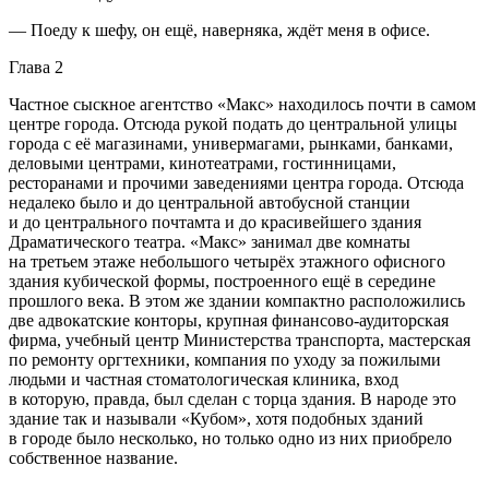
— Поеду к шефу, он ещё, наверняка, ждёт меня в офисе.
Глава 2
Частное сыскное агентство «Макс» находилось почти в самом
центре города. Отсюда рукой подать до центральной улицы
города с её магазинами, универмагами, рынками, банками,
деловыми центрами, кинотеатрами, гостинницами,
ресторанами и прочими заведениями центра города. Отсюда
недалеко было и до центральной автобусной станции
и до центрального почтамта и до красивейшего здания
Драматического театра. «Макс» занимал две комнаты
на третьем этаже небольшого четырёх этажного офисного
здания кубической формы, построенного ещё в середине
прошлого века. В этом же здании компактно расположились
две адвокатские конторы, крупная финансово-аудиторская
фирма, учебный центр Министерства транспорта, мастерская
по ремонту оргтехники, компания по уходу за пожилыми
людьми и частная стоматологическая клиника, вход
в которую, правда, был сделан с торца здания. В народе это
здание так и называли «Кубом», хотя подобных зданий
в городе было несколько, но только одно из них приобрело
собственное название.