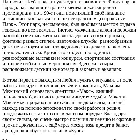
Напротив «Куба» раскинулся один из живописнейших парков
города, называвшийся ранее именем вождя мирового
пролетариата, но в 90-е годы поменявший своё название
и ставший называться вполне нейтрально «Центральный
Парк». Этот парк, несомненно, был любимым местом отдыха
горожан во все времена. Чистые, ухоженные аллеи и дорожки,
разнообразие высаженных здесь деревьев и кустарников,
фонтаны разных стилей, цветочные клумбы, разнообразные
детские и спортивные площадки-всё это делало парк очень
привлекательным. Кроме этого здесь проводились
разнообразные выставки и конкурсы, спортивные состязания
и прочие публичные мероприятия. Здесь же в парке
расположился детский кинотеатр и закрытый аквапарк.
В этом парке по выходным любил гулять с внуками, а после
работы посидеть в тени деревьев и помечтать, Максим
Межинский-основатель агентства «Макс», живший
неподалеку, буквально в десяти минутах ходьбы. Максим
Максимыч проработал всю жизнь следователем, а после
выхода на пенсию затосковал по своей работе и решил
продолжать ее, так сказать, в частном порядке. Благодаря
своим связям, он очень быстро получил лицензию и оформил
прочие документы, а ещё через месяц, взяв кредит в банке,
арендовал и обустроил офис в «Кубе».