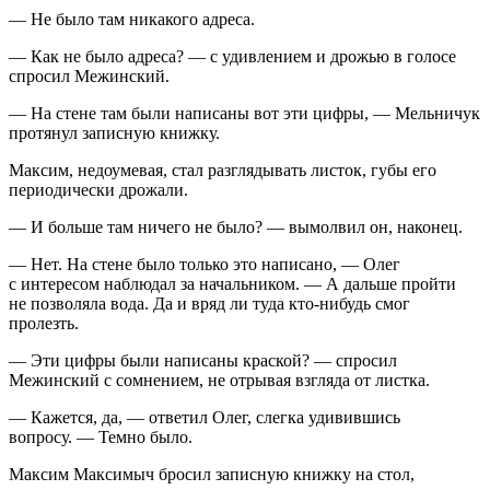
— Не было там никакого адреса.
— Как не было адреса? — с удивлением и дрожью в голосе
спросил Межинский.
— На стене там были написаны вот эти цифры, — Мельничук
протянул записную книжку.
Максим, недоумевая, стал разглядывать листок, губы его
периодически дрожали.
— И больше там ничего не было? — вымолвил он, наконец.
— Нет. На стене было только это написано, — Олег
с интересом наблюдал за начальником. — А дальше пройти
не позволяла вода. Да и вряд ли туда кто-нибудь смог
пролезть.
— Эти цифры были написаны краской? — спросил
Межинский с сомнением, не отрывая взгляда от листка.
— Кажется, да, — ответил Олег, слегка удивившись
вопросу. — Темно было.
Максим Максимыч бросил записную книжку на стол,