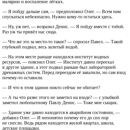
малярию и воспаление лёгких.
— Я пойду дальше сам, — предположил Олег. — Всем нам
спускаться небезопасно. Нужно кому-то остаться здесь.
— Ну, уж нет, — возразил Денис. — Я пойду вместе с тобой.
Раз уж ты привёл нас сюда.
— Что же это за место-то такое? — спросил Павел. — Такой
глубокий подвал, весь залитый водой.
— На этом месте раньше находился институт водных
ресурсов, — пояснил Олег. — Институт давно переехал
в другое здание, а этот подвал раньше был лабораторией
дренажных систем. Перед переездом её завалили, но сам вход
почему-то оставили.
— И что в этом здании никто сейчас не обитает?
— А ты что разве этого не заметил на входе? — с улыбкой
заметил любопытному Павлу Денис. — Тоже мне сыщик.
— Здание уже давно находится в аварийном состоянии, —
добавил Олег. — И непонятно почему его до сих пор
не снесли. Ведь рядом находится жилой квартал, школа,
детские площадки.