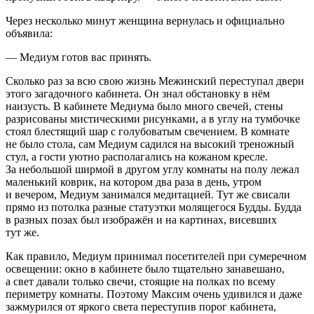
Через несколько минут женщина вернулась и официально
объявила:
— Медиум готов вас принять.
Сколько раз за всю свою жизнь Межинский переступал двери
этого загадочного кабинета. Он знал обстановку в нём
наизусть. В кабинете Медиума было много свечей, стены
разрисованы мистическими рисунками, а в углу на тумбочке
стоял блестящий шар с голубоватым свечением. В комнате
не было стола, сам Медиум садился на высокий треножный
стул, а гости уютно располагались на кожаном кресле.
За небольшой ширмой в другом углу комнаты на полу лежал
маленький коврик, на котором два раза в день, утром
и вечером, Медиум занимался медитацией. Тут же свисали
прямо из потолка разные статуэтки молящегося Будды. Будда
в разных позах был изображён и на картинах, висевших
тут же.
Как правило, Медиум принимал посетителей при сумеречном
освещении: окно в кабинете было тщательно занавешано,
а свет давали только свечи, стоящие на полках по всему
периметру комнаты. Поэтому Максим очень удивился и даже
зажмурился от яркого света переступив порог кабинета,