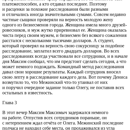
платежеспособен, а кто отдавал последнее. Поэтому
и расценки за похожие расследования были разными
и отличались иногда значительными сумами. Совсем недавно
частные сыщики проверяли на верность молодую жену
одного из бизнесменов города. Женщина имела много друзей-
ровесников, и муж жутко приревновал ее. Женщина оказалась
чиста перед своим мужем, и бизнесмен без всякого сожаления
расстался с несколькими тысячами долларов. А студент,
который проверял на верность свою сокурсницу за подобное
расследование, заплатил всего двадцать долларов. Во всех
расследованиях всегда участвовали все сотрудники, и в начале
дня Максим сообщал, что им предстоит сделать сегодня, а что
может немного подождать. Командный метод расследования
давал свои хорошие результаты. Каждый сотрудник вносил
свою лепту в расследование каждого дела. Вот почему Дениса
возмутило то, что Межинский что-то утаивал от них
и поручил очередное задание только Олегу, не поставив всех
остальных в известность.
Глава 3
В этот вечер Максим Максимыч задержался немного
на работе. Отпустив всех сотрудников пораньше, он
с нетерпением ждал отчёта от Олега. Межинский последние
полчаса не находил себе места, он прохаживался из угла