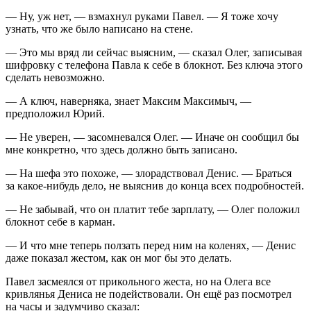
— Ну, уж нет, — взмахнул руками Павел. — Я тоже хочу
узнать, что же было написано на стене.
— Это мы вряд ли сейчас выясним, — сказал Олег, записывая
шифровку с телефона Павла к себе в блокнот. Без ключа этого
сделать невозможно.
— А ключ, наверняка, знает Максим Максимыч, —
предположил Юрий.
— Не уверен, — засомневался Олег. — Иначе он сообщил бы
мне конкретно, что здесь должно быть записано.
— На шефа это похоже, — злорадствовал Денис. — Браться
за какое-нибудь дело, не выяснив до конца всех подробностей.
— Не забывай, что он платит тебе зарплату, — Олег положил
блокнот себе в карман.
— И что мне теперь ползать перед ним на коленях, — Денис
даже показал жестом, как он мог бы это делать.
Павел засмеялся от прикольного жеста, но на Олега все
кривлянья Дениса не подействовали. Он ещё раз посмотрел
на часы и задумчиво сказал: