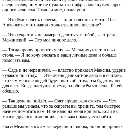
следователя, но мне не нужны эти цифры, мне нужен адрес
одного человека. Помоги мне, пожалуста.
— Это будет очень нелегко, — таинственно заметил Олег. —
А кто же вам отправил столь странное послание?
— Это секрет и я не намерен делиться с тобой, — отрезал
Межинский. — Это моё личное дело.
— Тогда прошу простить меня, — Мельничук встал из-за
стола. — Я не хочу влезать в ваши личные дела и больше
помогать вам.
— Сядь и не нервничай, — властно приказал Максим, ударив
кулаком по столу. — Это очень деликатное дело и я считаю,
что чем меньше людей будет знать об этом, тем будет лучше
для всех. Когда наступит время, ты обо всём узнаешь. Я тебе
обещаю.
— Так дело не пойдёт, — Олег продолжал стоять. — Чем
раньше мы узнаем, что за секреты вы храните, тем быстрее
начнём помогать вам. И не надо на меня кричать. Если вы
хотите другого помошника, то я вам помогу его найти.
Глаза Межинского аж засверкали от злобы, но он не привык