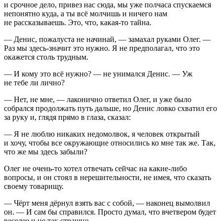
и срочное дело, привез нас сюда, мы уже полчаса спускаемся
непонятно куда, а ты всё молчишь и ничего нам
не рассказываешь. Это, что, какая-то тайна.
— Денис, пожалуста не начинай, — замахал руками Олег. —
Раз мы здесь-значит это нужно. Я не предполагал, что это
окажется столь трудным.
— И кому это всё нужно? — не унимался Денис. — Уж
не тебе ли лично?
— Нет, не мне, — лаконично ответил Олег, и уже было
собрался продолжать путь дальше, но Денис ловко схватил его
за руку и, глядя прямо в глаза, сказал:
— Я не люблю никаких недомолвок, я человек открытый
и хочу, чтобы все окружающие относились ко мне так же. Так,
что же мы здесь забыли?
Олег не очень-то хотел отвечать сейчас на какие-либо
вопросы, и он стоял в нерешительности, не имея, что сказать
своему товарищу.
— Чёрт меня дёрнул взять вас с собой, — наконец вымолвил
он. — И сам бы справился. Просто думал, что вчетвером будет
веселее и не так страшно.