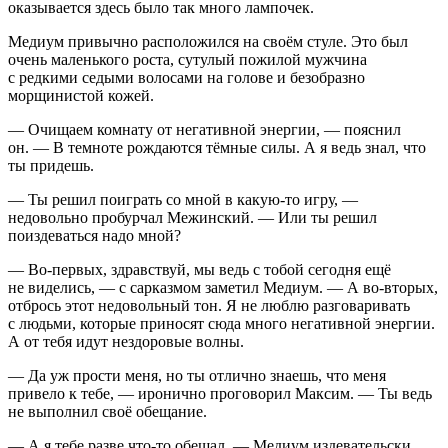
оказывается здесь было так много лампочек.
Медиум привычно расположился на своём стуле. Это был
очень маленького роста, сутулый пожилой мужчина
с редкими седыми волосами на голове и безобразно
морщинистой кожей.
— Очищаем комнату от негативной энергии, — пояснил
он. — В темноте рождаются тёмные силы. А я ведь знал, что
ты придешь.
— Ты решил поиграть со мной в какую-то игру, —
недовольно пробурчал Межинский. — Или ты решил
поиздеваться надо мной?
— Во-первых, здравствуй, мы ведь с тобой сегодня ещё
не виделись, — с сарказмом заметил Медиум. — А во-вторых,
отбрось этот недовольный тон. Я не люблю разговаривать
с людьми, которые приносят сюда много негативной энергии.
А от тебя идут нездоровые волны.
— Да уж прости меня, но ты отлично знаешь, что меня
привело к тебе, — иронично проговорил Максим. — Ты ведь
не выполнил своё обещание.
— А я тебе разве что-то обещал, — Медиум издевательски