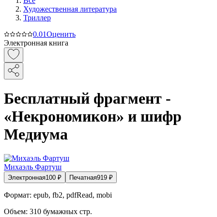
Все
Художественная литература
Триллер
0.0
1
Оценить
Электронная книга
Бесплатный фрагмент -
«Некрономикон» и шифр
Медиума
Михаэль Фартуш
Электронная
100
₽
Печатная
919
₽
Формат:
epub, fb2, pdfRead, mobi
Объем:
310
бумажных стр.