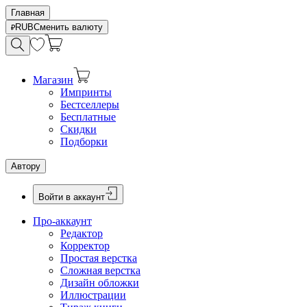
Главная
RUB
Сменить валюту
Магазин
Импринты
Бестселлеры
Бесплатные
Скидки
Подборки
Автору
Войти в аккаунт
Про-аккаунт
Редактор
Корректор
Простая верстка
Сложная верстка
Дизайн обложки
Иллюстрации