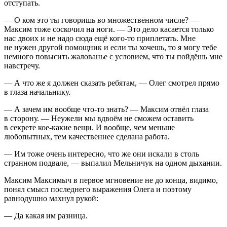
отступать.
— О ком это ты говоришь во множественном числе? —
Максим тоже соскочил на ноги. — Это дело касается только
нас двоих и не надо сюда ещё кого-то приплетать. Мне
не нужен другой помощник и если ты хочешь, то я могу тебе
немного повысить жалованье с условием, что ты пойдёшь мне
навстречу.
— А что же я должен сказать ребятам, — Олег смотрел прямо
в глаза начальнику.
— А зачем им вообще что-то знать? — Максим отвёл глаза
в сторону. — Неужели мы вдвоём не сможем оставить
в секрете кое-какие вещи. И вообще, чем меньше
любопытных, тем качественнее сделана работа.
— Им тоже очень интересно, что же они искали в столь
странном подвале, — выпалил Мельничук на одном дыхании.
Максим Максимыч в первое мгновение не до конца, видимо,
понял смысл последнего выражения Олега и поэтому
равнодушно махнул рукой:
— Да какая им разница.