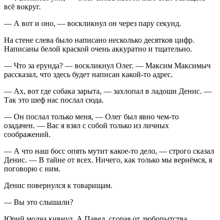
всё вокруг.
— А вот и оно, — воскликнул он через пару секунд.
На стене слева было написано несколько десятков цифр.
Написаны белой краской очень аккуратно и тщательно.
— Что за ерунда? — воскликнул Олег. — Максим Максимыч
рассказал, что здесь будет написан какой-то адрес.
— Ах, вот где собака зарыта, — захлопал в ладоши Денис. —
Так это шеф нас послал сюда.
— Он послал только меня, — Олег был явно чем-то
озадачен. — Вас я взял с собой только из личных
соображений.
— А что наш босс опять мутит какое-то дело, — строго сказал
Денис. — В тайне от всех. Ничего, как только мы вернёмся, я
поговорю с ним.
Денис повернулся к товарищам.
— Вы это слышали?
Юрий молча кивнул. А Павел, сгорая от любопытства,