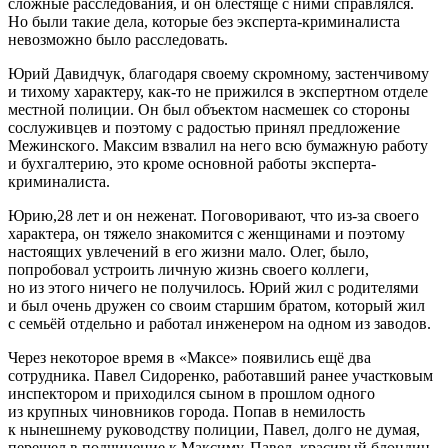
сложные расследования, и он блестяще с ними справлялся.
Но были такие дела, которые без эксперта-криминалиста
невозможно было расследовать.
Юрий Давидчук, благодаря своему скромному, застенчивому
и тихому характеру, как-то не прижился в экспертном отделе
местной полиции. Он был объектом насмешек со стороны
сослуживцев и поэтому с радостью принял предложение
Межинского. Максим взвалил на него всю бумажную работу
и бухгалтерию, это кроме основной работы эксперта-
криминалиста.
Юрию,28 лет и он неженат. Поговоривают, что из-за своего
характера, он тяжело знакомится с женщинами и поэтому
настоящих увлечений в его жизни мало. Олег, было,
попробовал устроить личную жизнь своего коллеги,
но из этого ничего не получилось. Юрий жил с родителями
и был очень дружен со своим старшим братом, который жил
с семьёй отдельно и работал инженером на одном из заводов.
Через некоторое время в «Максе» появились ещё два
сотрудника. Павел Сидоренко, работавший ранее участковым
инспектором и приходился сыном в прошлом одного
из крупных чиновников города. Попав в немилость
к нынешнему руководству полиции, Павел, долго не думая,
перешел в подчинение к Максиму. Павел, красивый блондин