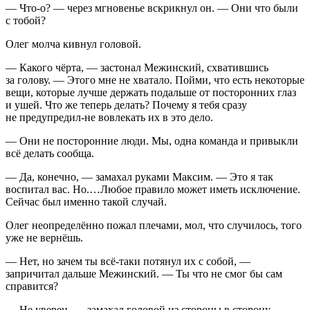
— Что-о? — через мгновенье вскрикнул он. — Они что были
с тобой?
Олег молча кивнул головой.
— Какого чёрта, — застонал Межинский, схватившись
за голову. — Этого мне не хватало. Пойми, что есть некоторые
вещи, которые лучше держать подальше от посторонних глаз
и ушей. Что же теперь делать? Почему я тебя сразу
не предупредил-не вовлекать их в это дело.
— Они не посторонние люди. Мы, одна команда и привыкли
всё делать сообща.
— Да, конечно, — замахал руками Максим. — Это я так
воспитал вас. Но.…Любое правило может иметь исключение.
Сейчас был именно такой случай.
Олег неопределённо пожал плечами, мол, что случилось, того
уже не вернёшь.
— Нет, но зачем ты всё-таки потянул их с собой, —
запричитал дальше Межинский. — Ты что не смог бы сам
справится?
— Не уверен, — замахал головой из стороны в сторону