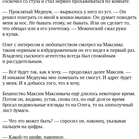
соскочил со стула и стал нервно прохаживаться по комнате.
— Проклятый Медиум, — вырвалось у него из уст. — Он
решил поиграть со мной в кошки-мышки. Он думает поводить
меня за нос. Не бывать этому, не бывать. Или он сделает то,
что обещал или я его уничтожу. — Межинский сжал руки
в кулак.
Олег с интересом и любопытством смотрел на Максима:
таким нервным и взбудораженным он его видел в первый раз.
Владелец сыскного агентства всегда был спокойным
и рассудительным.
— Всё будет так, как я хочу, — продолжал далее Максим. —
И никакие Медиумы мне помешать не смогут. И адрес будет
у меня. И я добьюсь того, что я хочу.
Бешенство Максим Максимыча ещё длилось некоторое время.
Потом он, видимо, устав, снова сел, но ещё долгое время
бросал недовольные взгляды то на Олега, то на злополучный
лист бумаги.
— Что это может быть? — спросил он, наконец, указывая
пальцем на цифры.
— Какой-то шифр, наверное.