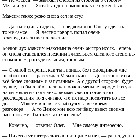
Мельничук. — Хотя бы один помощник мне нужен был.
Максим также резко снова сел на стул.
— Да, ты садись, садись, — предложил он Олегу сделать
то же самое. — Я, честно говоря, попал очень
в затруднительное положение.
Боевой дух Максим Максимыча очень быстро иссяк. Теперь
он снова становился прежним владельцем сыскного агенства-
спокойным, рассудительным, трезвым.
— С одной стороны, как ты видишь, без помощников мне
не обойтись, — рассуждал Межинский. — Дело становится
всё более сложным и запутанным. А с другой стороны, будет
лучше, чтобы о нём знали как можно меньше народу. Раз уж
наши коллеги стали невольными участниками этого
расследования, то я считаю, что их надо посвятить во все
дела. — Максим впервые улыбнулся за всё время
разговора. — А то Денис мне всю печёнку выест своими
расспросами. Ты тоже так считаешь?
— Конечно, — ответил Олег. — Мне самому интересно.
— Ничего тут интересного в принципе и нет, — равнодушно