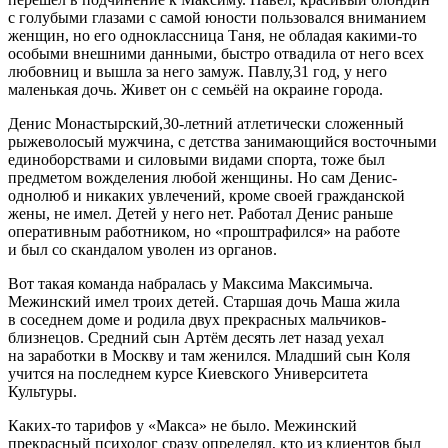
с голубыми глазами с самой юности пользовался вниманием
женщин, но его одноклассница Таня, не обладая какими-то
особыми внешними данными, быстро отвадила от него всех
любовниц и вышла за него замуж. Павлу,31 год, у него
маленькая дочь. Живет он с семьёй на окраине города.
Денис Монастырский,30-летний атлетически сложенный
рыжеволосый мужчина, с детства занимающийся восточными
единоборствами и силовыми видами спорта, тоже был
предметом вожделения любой женщины. Но сам Денис-
однолюб и никаких увлечений, кроме своей гражданской
жены, не имел. Детей у него нет. Работал Денис раньше
оперативным работником, но «проштрафился» на работе
и был со скандалом уволен из органов.
Вот такая команда набралась у Максима Максимыча.
Межинский имел троих детей. Старшая дочь Маша жила
в соседнем доме и родила двух прекрасных мальчиков-
близнецов. Средний сын Артём десять лет назад уехал
на заработки в Москву и там женился. Младший сын Коля
учится на последнем курсе Киевского Университета
Культуры.
Каких-то тарифов у «Макса» не было. Межинский
прекрасный психолог сразу определял, кто из клиентов был