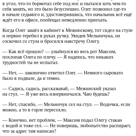
в угол, что-то бормотал себе под нос и пытался хоть чем-то
себя занять, но это было безуспешно. Олег позвонил где-то
в начале седьмого и, удостоверившись, что начальник всё ещё
ждёт его в офисе, пообещал немедленно приехать.
Когда Олег зашёл в кабинет к Межинскому, тот сидел на стуле
и нервно теребил в руках ручку. Увидев Мельничука, он
соскочил со стула и бросился навстречу Олегу.
— Как всё прошло? — улыбнулся во весь рот Максим,
похлопав Олега по плечу. — Я надеюсь, что никаких
трудностей ты не испытал.
— Нет, — лаконично ответил Олег. — Немного сыровато
было в подвале, да и темно.
— Садись, садись, рассказывай, — Межинский указал
на стул. — Я уже весь изнервничался. Чаю будешь?
— Нет, спасибо, — Мельничук сел на стул. — Водички, если
можно, а то в горле пересохло.
— Конечно, нет проблем, — Максим подал Олегу стакан
с водой и тоже сел. — Не поверишь, любопытство распирает,
что за адрес там написан?