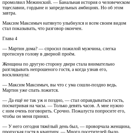
промолвил Межинский. — Банальная история о человеческом
тщеславии, гордыне и запредельных амбициях. Но об этом
завтра.
Максим Максимыч натянуто улыбнулся и всем своим видом
стал показывать, что разговор окончен.
Глава 4
— Мартин дома? — спросил пожилой мужчина, слегка
протиснув голову в дверной проём.
Женщина по другую сторону двери стала внимательно
разглядывать непрошеного гостя, а когда узнав его,
воскликнула:
— Максим Максимыч, вы что с ума сошли-поздно ведь.
Мартин уже спать ложится.
— Да ещё не так уж и поздно, — стал оправдываться гость,
посматривая на часы. — Только девять часов. А мне нужно
с ним очень поговорить. Срочно. Пожалуста попросите его,
чтобы он меня принял.
— У него сегодня тяжёлый день был, — проворчала женщина,
пропуская гостя в квартиру. — Много посетителей было.