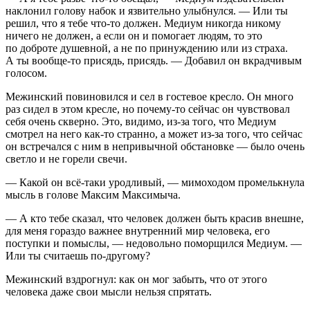
наклонил голову набок и язвительно улыбнулся. — Или ты
решил, что я тебе что-то должен. Медиум никогда никому
ничего не должен, а если он и помогает людям, то это
по доброте душевной, а не по принуждению или из страха.
А ты вообще-то присядь, присядь. — Добавил он вкрадчивым
голосом.
Межинский повиновился и сел в гостевое кресло. Он много
раз сидел в этом кресле, но почему-то сейчас он чувствовал
себя очень скверно. Это, видимо, из-за того, что Медиум
смотрел на него как-то странно, а может из-за того, что сейчас
он встречался с ним в непривычной обстановке — было очень
светло и не горели свечи.
— Какой он всё-таки уродливый, — мимоходом промелькнула
мысль в голове Максим Максимыча.
— А кто тебе сказал, что человек должен быть красив внешне,
для меня гораздо важнее внутренний мир человека, его
поступки и помыслы, — недовольно поморщился Медиум. —
Или ты считаешь по-другому?
Межинский вздрогнул: как он мог забыть, что от этого
человека даже свои мысли нельзя спрятать.