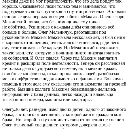
Максим даже не мог предположить, что его дела пойдут так
хорошо. Оказывается люди только тем и занимаются, что
подозревают своих спутников и спутниц в изменах. Это были
основные дела первых месяцев работы «Макса». Очень скоро
Межинский понял, что без помощника ему никак
не обойтись. Ревнивцев с каждым днём становилось всё
больше и больше. Олег Мельничук, работавший под
руководством Максим Максимыча несколько лет, и был с ним
в хороших отношениях, очень долго сомневался, ради чего
ему стоит ломать себе карьеру. Но Межинский предложил
такую зарплату, которую в полиции никто никогда платить
не собирался. И Олег сдался. Через год Максим выплатил
кредит и расширил поле деятельности. Теперь он расследовал
не только дела о супружеской измене, но и мелкие кражи,
семейные конфликты, искал пропавших людей, разоблачал
мелких афёристов с недвижимостью и финансами. Большую
помощь в этом деле ему оказывали его знакомства на прежней
работе. Бывшие коллеги Максима безвозмездно делились
информацией с базы данных, легко находили владельца
телефонного номера, машины или квартиры.
Олегу,36 лет, разведён, имел двоих детей, одного от законного
брака, а второго от женщины, с которой жил в гражданском
браке. Но второй раз узаконивать свои отношения не спешил.
Олег, отличный специалист, которому доверяли самые