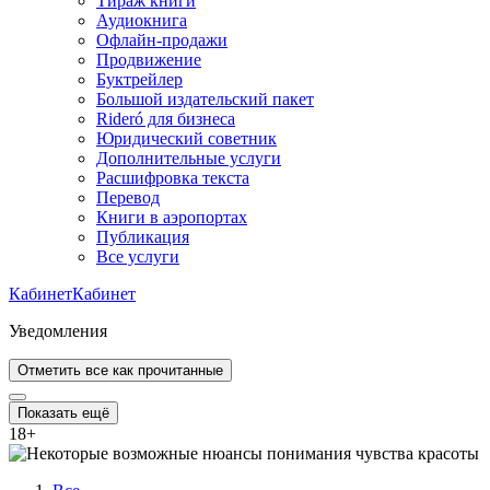
Тираж книги
Аудиокнига
Офлайн-продажи
Продвижение
Буктрейлер
Большой издательский пакет
Rideró для бизнеса
Юридический советник
Дополнительные услуги
Расшифровка текста
Перевод
Книги в аэропортах
Публикация
Все услуги
Кабинет
Кабинет
Уведомления
Отметить все как прочитанные
Показать ещё
18
+