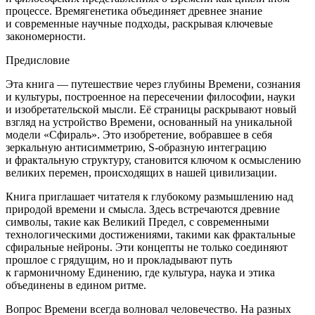
процессе. Времягенетика объединяет древнее знание
и современные научные подходы, раскрывая ключевые
закономерности.
Предисловие
Эта книга — путешествие через глубины Времени, сознания
и культуры, построенное на пересечении философии, науки
и изобретательской мысли. Её страницы раскрывают новый
взгляд на устройство Времени, основанный на уникальной
модели «Сфираль». Это изобретение, вобравшее в себя
зеркальную антисимметрию, S-образную интеграцию
и фрактальную структуру, становится ключом к осмыслению
великих перемен, происходящих в нашей цивилизации.
Книга приглашает читателя к глубокому размышлению над
природой времени и смысла. Здесь встречаются древние
символы, такие как Великий Предел, с современными
технологическими достижениями, такими как фрактальные
сфиральные нейроны. Эти концепты не только соединяют
прошлое с грядущим, но и прокладывают путь
к гармоничному Единению, где культура, наука и этика
объединены в едином ритме.
Вопрос Времени всегда волновал человечество. На разных