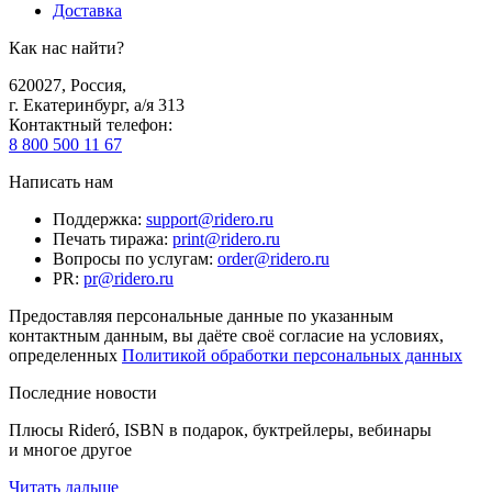
Доставка
Как нас найти?
620027
,
Россия
,
г. Екатеринбург, а/я 313
Контактный телефон
:
8 800 500 11 67
Написать нам
Поддержка
:
support@ridero.ru
Печать тиража
:
print@ridero.ru
Вопросы по услугам
:
order@ridero.ru
PR
:
pr@ridero.ru
Предоставляя персональные данные по указанным
контактным данным, вы даёте своё согласие на условиях,
определенных
Политикой обработки персональных данных
Последние новости
Плюсы Rideró, ISBN в подарок, буктрейлеры, вебинары
и многое другое
Читать дальше