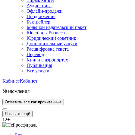
Тираж книги
Аудиокнига
Офлайн-продажи
Продвижение
Буктрейлер
Большой издательский пакет
Rideró для бизнеса
Юридический советник
Дополнительные услуги
Расшифровка текста
Перевод
Книги в аэропортах
Публикация
Все услуги
Кабинет
Кабинет
Уведомления
Отметить все как прочитанные
Показать ещё
12
+