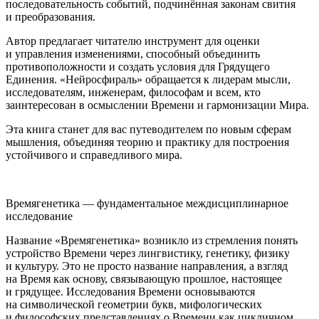
последовательность событий, подчинённая законам свития
и преобразования.
Автор предлагает читателю инструмент для оценки
и управления изменениями, способный объединить
противоположности и создать условия для Грядущего
Единения. «Нейросфираль» обращается к лидерам мысли,
исследователям, инженерам, философам и всем, кто
заинтересован в осмыслении Времени и гармонизации Мира.
Эта книга станет для вас путеводителем по новым сферам
мышления, объединяя теорию и практику для построения
устойчивого и справедливого мира.
Времягенетика — фундаментальное междисциплинарное
исследование
Название «Времягенетика» возникло из стремления понять
устройство Времени через лингвистику, генетику, физику
и культуру. Это не просто название направления, а взгляд
на Время как основу, связывающую прошлое, настоящее
и грядущее. Исследования Времени основываются
на символической геометрии букв, мифологических
и философских представлениях о Времени как цикличном