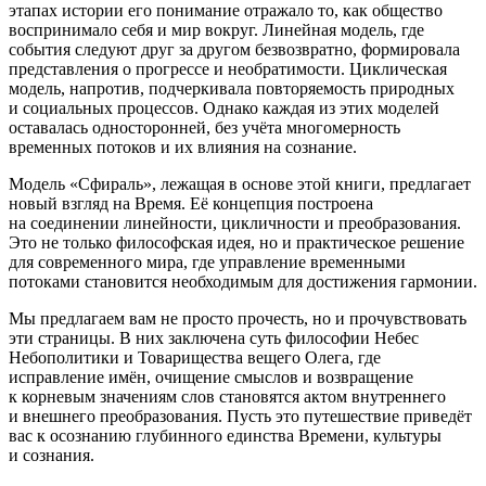
этапах истории его понимание отражало то, как общество
воспринимало себя и мир вокруг. Линейная модель, где
события следуют друг за другом безвозвратно, формировала
представления о прогрессе и необратимости. Циклическая
модель, напротив, подчеркивала повторяемость природных
и социальных процессов. Однако каждая из этих моделей
оставалась односторонней, без учёта многомерность
временных потоков и их влияния на сознание.
Модель «Сфираль», лежащая в основе этой книги, предлагает
новый взгляд на Время. Её концепция построена
на соединении линейности, цикличности и преобразования.
Это не только философская идея, но и практическое решение
для современного мира, где управление временными
потоками становится необходимым для достижения гармонии.
Мы предлагаем вам не просто прочесть, но и прочувствовать
эти страницы. В них заключена суть философии Небес
Небополитики и Товарищества вещего Олега, где
исправление имён, очищение смыслов и возвращение
к корневым значениям слов становятся актом внутреннего
и внешнего преобразования. Пусть это путешествие приведёт
вас к осознанию глубинного единства Времени, культуры
и сознания.