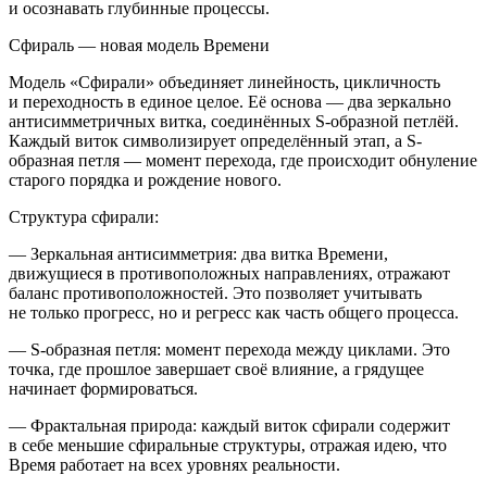
и осознавать глубинные процессы.
Сфираль — новая модель Времени
Модель «Сфирали» объединяет линейность, цикличность
и переходность в единое целое. Её основа — два зеркально
антисимметричных витка, соединённых S-образной петлёй.
Каждый виток символизирует определённый этап, а S-
образная петля — момент перехода, где происходит обнуление
старого порядка и рождение нового.
Структура сфирали:
—
Зеркальная антисимметрия:
два витка Времени,
движущиеся в противоположных направлениях, отражают
баланс противоположностей. Это позволяет учитывать
не только прогресс, но и регресс как часть общего процесса.
—
S-образная петля:
момент перехода между циклами. Это
точка, где прошлое завершает своё влияние, а грядущее
начинает формироваться.
—
Фрактальная природа:
каждый виток сфирали содержит
в себе меньшие сфиральные структуры, отражая идею, что
Время работает на всех уровнях реальности.