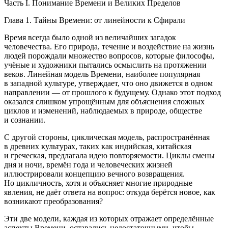
Часть I. Понимание Времени и Великих Пределов
Глава 1. Тайны Времени: от линейности к Сфирали
Время всегда было одной из величайших загадок
человечества. Его природа, течение и воздействие на жизнь
людей порождали множество вопросов, которые философы,
учёные и художники пытались осмыслить на протяжении
веков. Линейная модель Времени, наиболее популярная
в западной культуре, утверждает, что оно движется в одном
направлении — от прошлого к будущему. Однако этот подход
оказался слишком упрощённым для объяснения сложных
циклов и изменений, наблюдаемых в природе, обществе
и сознании.
С другой стороны, циклическая модель, распространённая
в древних культурах, таких как индийская, китайская
и греческая, предлагала идею повторяемости. Циклы смены
дня и ночи, времён года и человеческих жизней
иллюстрировали концепцию вечного возвращения.
Но цикличность, хотя и объясняет многие природные
явления, не даёт ответа на вопрос: откуда берётся новое, как
возникают преобразования?
Эти две модели, каждая из которых отражает определённые
аспекты Времени, оставались недостаточными, чтобы