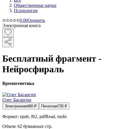
Все
Общественные науки
Психология
0.0
0
Оценить
Электронная книга
Бесплатный фрагмент -
Нейросфираль
Времягенетика
Олег Басаргин
Электронная
400
₽
Печатная
735
₽
Формат:
epub, fb2, pdfRead, mobi
Объем:
62
бумажных стр.