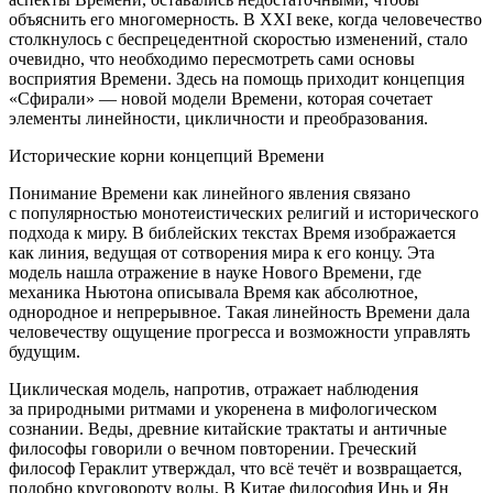
объяснить его многомерность. В XXI веке, когда человечество
столкнулось с беспрецедентной скоростью изменений, стало
очевидно, что необходимо пересмотреть сами основы
восприятия Времени. Здесь на помощь приходит концепция
«Сфирали» — новой модели Времени, которая сочетает
элементы линейности, цикличности и преобразования.
Исторические корни концепций Времени
Понимание Времени как линейного явления связано
с популярностью монотеистических религий и исторического
подхода к миру. В библейских текстах Время изображается
как линия, ведущая от сотворения мира к его концу. Эта
модель нашла отражение в науке Нового Времени, где
механика Ньютона описывала Время как абсолютное,
однородное и непрерывное. Такая линейность Времени дала
человечеству ощущение прогресса и возможности управлять
будущим.
Циклическая модель, напротив, отражает наблюдения
за природными ритмами и укоренена в мифологическом
сознании. Веды, древние китайские трактаты и античные
философы говорили о вечном повторении. Греческий
философ Гераклит утверждал, что всё течёт и возвращается,
подобно круговороту воды. В Китае философия Инь и Ян