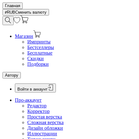
Главная
RUB
Сменить валюту
Магазин
Импринты
Бестселлеры
Бесплатные
Скидки
Подборки
Автору
Войти в аккаунт
Про-аккаунт
Редактор
Корректор
Простая верстка
Сложная верстка
Дизайн обложки
Иллюстрации