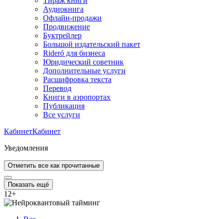
Тираж книги
Аудиокнига
Офлайн-продажи
Продвижение
Буктрейлер
Большой издательский пакет
Rideró для бизнеса
Юридический советник
Дополнительные услуги
Расшифровка текста
Перевод
Книги в аэропортах
Публикация
Все услуги
Кабинет
Кабинет
Уведомления
Отметить все как прочитанные
Показать ещё
12
+