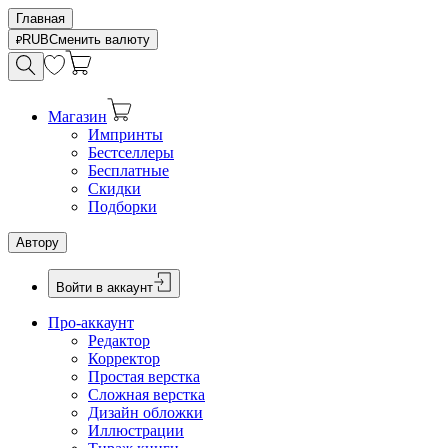
Главная
RUB
Сменить валюту
Магазин
Импринты
Бестселлеры
Бесплатные
Скидки
Подборки
Автору
Войти в аккаунт
Про-аккаунт
Редактор
Корректор
Простая верстка
Сложная верстка
Дизайн обложки
Иллюстрации