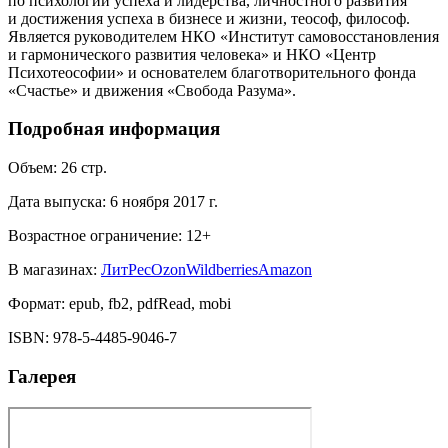
по психологии успеха и лидерства, личностного развития
и достижения успеха в бизнесе и жизни, теософ, философ.
Является руководителем НКО «Институт самовосстановления
и гармонического развития человека» и НКО «Центр
Психотеософии» и основателем благотворительного фонда
«Счастье» и движения «Свобода Разума».
Подробная информация
Объем:
26
стр.
Дата выпуска:
6 ноября 2017 г.
Возрастное ограничение:
12
+
В магазинах:
ЛитРес
Ozon
Wildberries
Amazon
Формат:
epub, fb2, pdfRead, mobi
ISBN:
978-5-4485-9046-7
Галерея