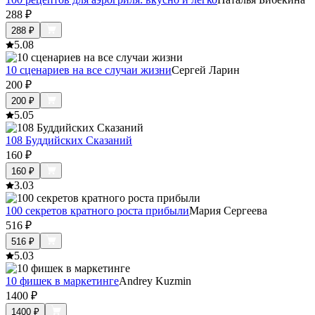
288
₽
288
₽
5.0
8
10 сценариев на все случаи жизни
Сергей Ларин
200
₽
200
₽
5.0
5
108 Буддийских Сказаний
160
₽
160
₽
3.0
3
100 секретов кратного роста прибыли
Мария Сергеева
516
₽
516
₽
5.0
3
10 фишек в маркетинге
Andrey Kuzmin
1400
₽
1400
₽