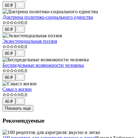
60
₽
Доктрина политико-социального единства
0.0
60
₽
Экзистенциальная поэзия
0.0
80
₽
Беспредельные возможности человека
0.0
80
₽
Смысл жизни
0.0
40
₽
Показать ещё
Рекомендуемые
100 рецептов для аэрогриля: вкусно и легко
Наталья Бибекина