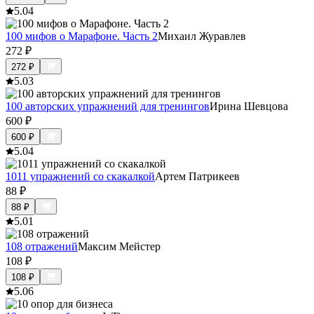
5.0
4
100 мифов о Марафоне. Часть 2
Михаил Журавлев
272
₽
272
₽
5.0
3
100 авторских упражнений для тренингов
Ирина Шевцова
600
₽
600
₽
5.0
4
1011 упражнений со скакалкой
Артем Патрикеев
88
₽
88
₽
5.0
1
108 отражений
Максим Мейстер
108
₽
108
₽
5.0
6