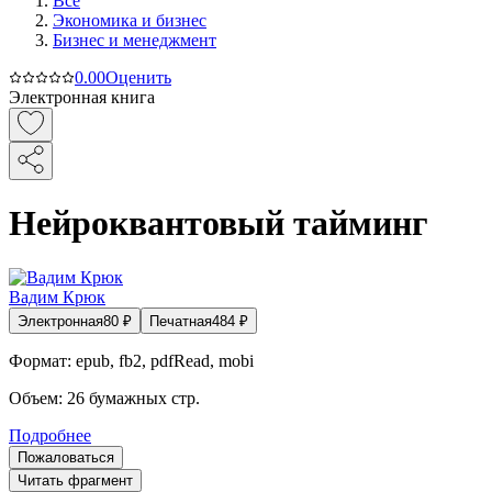
Все
Экономика и бизнес
Бизнес и менеджмент
0.0
0
Оценить
Электронная книга
Нейроквантовый тайминг
Вадим Крюк
Электронная
80
₽
Печатная
484
₽
Формат:
epub, fb2, pdfRead, mobi
Объем:
26
бумажных стр.
Подробнее
Пожаловаться
Читать фрагмент