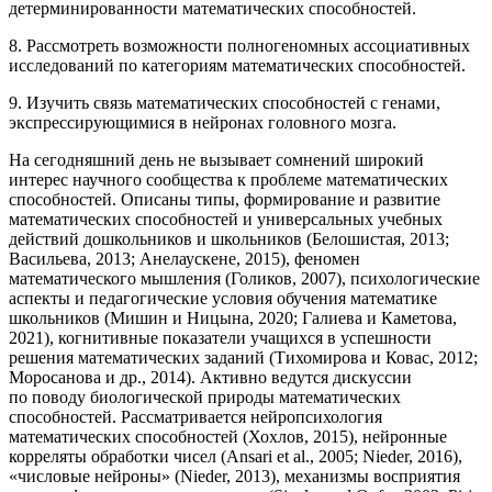
детерминированности математических способностей.
8. Рассмотреть возможности полногеномных ассоциативных
исследований по категориям математических способностей.
9. Изучить связь математических способностей с генами,
экспрессирующимися в нейронах головного мозга.
На сегодняшний день не вызывает сомнений широкий
интерес научного сообщества к проблеме математических
способностей. Описаны типы, формирование и развитие
математических способностей и универсальных учебных
действий дошкольников и школьников (Белошистая, 2013;
Васильева, 2013; Анелаускене, 2015), феномен
математического мышления (Голиков, 2007), психологические
аспекты и педагогические условия обучения математике
школьников (Мишин и Ницына, 2020; Галиева и Каметова,
2021), когнитивные показатели учащихся в успешности
решения математических заданий (Тихомирова и Ковас, 2012;
Моросанова и др., 2014). Активно ведутся дискуссии
по поводу биологической природы математических
способностей. Рассматривается нейропсихология
математических способностей (Хохлов, 2015), нейронные
корреляты обработки чисел (Ansari et al., 2005; Nieder, 2016),
«числовые нейроны» (Nieder, 2013), механизмы восприятия