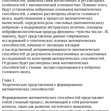
способностей, выявлена связь когнитивных и регуляторных
особенностей с математической успешностью. Помимо этого,
будут установлены нейронные основания математических
способностей, а именно рассмотрены области головного
мозга, задействованные в процессах математических
вычислений, определена роль «числовых (математических)
нейронов» в кодировании абстрактных величин, освещена
нейрофизиологическая природа феномена «чувства числа». И,
наконец, будут представлены данные современных
исследований о генетических основах математических
способностей, начиная от эволюции взглядов
о наследственной детерминированности математических
способностей до результатов полногеномных ассоциативных
исследований по категориям математических способностей.
Отдельно будет рассмотрена связь математических
способностей с генами, экспрессирующимися в нейронах
головного мозга.
Глава 1.
Теоретические представления о формировании
математических способностей
Формирование математических способностей представляет
собой сложный процесс, включающий в себя различные
аспекты, такие как развитие логического мышления,
пространственного воображения, способности к абстрактному