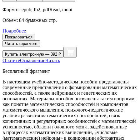
Формат:
epub, fb2, pdfRead, mobi
Объем:
84
бумажных стр.
Подробнее
Пожаловаться
Читать фрагмент
Купить
электронную — 392 ₽
О книге
Оглавление
Читать
Бесплатный фрагмент
В настоящем учебно-методическом пособии представлены
современные представления о формировании математических
способностей, а также нейронных и генетических их
основаниях. Материалы пособия посвящены таким вопросам,
как понятие математических способностей и компонентов
математического мышления, психолого-педагогические
условия развития математических способностей, связь
когнитивных и регуляторных особенностей с математической
успешностью, области головного мозга, задействованные
в процессах математических вычислений, «числовые
(математические) нейроны» в кодировании абстрактных