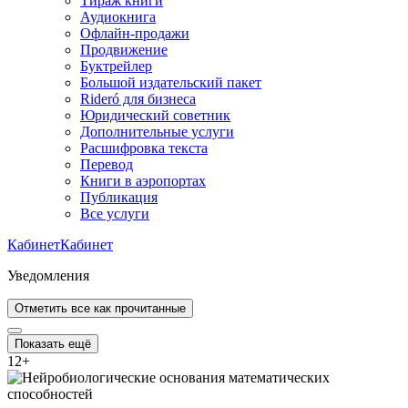
Тираж книги
Аудиокнига
Офлайн-продажи
Продвижение
Буктрейлер
Большой издательский пакет
Rideró для бизнеса
Юридический советник
Дополнительные услуги
Расшифровка текста
Перевод
Книги в аэропортах
Публикация
Все услуги
Кабинет
Кабинет
Уведомления
Отметить все как прочитанные
Показать ещё
12
+