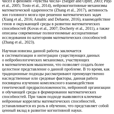
чисел и феномен «чувства числа» (Siegler and Opfer, 2003; Pirjo
et al., 2005; Tosto et al., 2014), нейрокогнитивные механизмы
математической одаренности (Zhang et al., 2017), активность
зон головного мозга при решении математических задач
(Xiang et al., 2016; Amalric and Dehaene, 2016), взаимодействие
генов и окружающей среды в развитии математических
способностей (Kovas et al., 2007; Docherty et al., 2011), а также
описаны современные полногеномные ассоциативные
исследования по категориям математических способностей
(Zhang et al., 2023).
Научная новизна данной работы заключается
в систематизации и интеграции существующих данных
о нейробиологических механизмах, участвующих
в математическом мышлении, что позволяет создать более
целостное представление о данной проблеме. В то время, как
традиционные подходы рассматривают преимущественно
наследственные или средовые факторы, данная работа
посвящена изучению комплексного взаимодействия
генетической предрасположенности, нейронной организации
и обучающей среды в формировании математических
способностей. При таком подходе выявляются ключевые
нейронные корреляты математических способностей,
устанавливается их роль в обучении, что представляет собой
ценный вклад в развитие когнитивной науки.