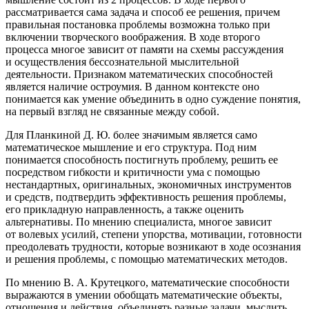
рассматривается сама задача и способ ее решения, причем
правильная постановка проблемы возможна только при
включении творческого воображения. В ходе второго
процесса многое зависит от памяти на схемы рассуждения
и осуществления бессознательной мыслительной
деятельности. Признаком математических способностей
является наличие остроумия. В данном контексте оно
понимается как умение объединить в одно суждение понятия,
на первый взгляд не связанные между собой
.
Для Планкиной Д. Ю. более значимым является само
математическое мышление и его структура. Под ним
понимается способность постигнуть проблему, решить ее
посредством гибкости и критичности ума с помощью
нестандартных, оригинальных, экономичных инструментов
и средств, подтвердить эффективность решения проблемы,
его прикладную направленность, а также оценить
альтернативы. По мнению специалиста, многое зависит
от волевых усилий, степени упорства, мотивации, готовности
преодолевать трудности, которые возникают в ходе осознания
и решения проблемы, с помощью математических методов
.
По мнению В. А. Крутецкого, математические способности
выражаются в умении обобщать математические объекты,
отношения и действия, объединять разные задачи, мыслить