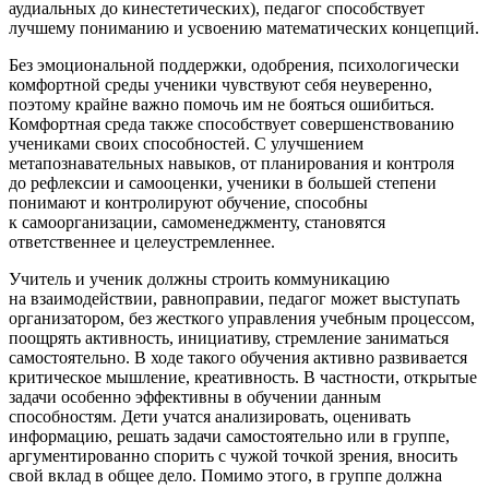
аудиальных до кинестетических), педагог способствует
лучшему пониманию и усвоению математических концепций
.
Без эмоциональной поддержки, одобрения, психологически
комфортной среды ученики чувствуют себя неуверенно,
поэтому крайне важно помочь им не бояться ошибиться.
Комфортная среда также способствует совершенствованию
учениками своих способностей. С улучшением
метапознавательных навыков, от планирования и контроля
до рефлексии и самооценки, ученики в большей степени
понимают и контролируют обучение, способны
к самоорганизации, самоменеджменту, становятся
ответственнее и целеустремленнее.
Учитель и ученик должны строить коммуникацию
на взаимодействии, равноправии, педагог может выступать
организатором, без жесткого управления учебным процессом,
поощрять активность, инициативу, стремление заниматься
самостоятельно. В ходе такого обучения активно развивается
критическое мышление, креативность. В частности, открытые
задачи особенно эффективны в обучении данным
способностям. Дети учатся анализировать, оценивать
информацию, решать задачи самостоятельно или в группе,
аргументированно спорить с чужой точкой зрения, вносить
свой вклад в общее дело. Помимо этого, в группе должна