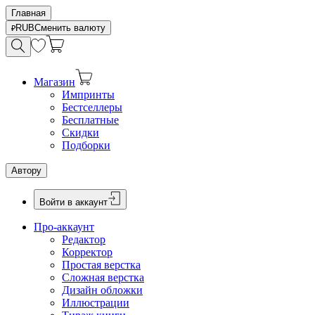
Главная
RUB
Сменить валюту
Магазин
Импринты
Бестселлеры
Бесплатные
Скидки
Подборки
Автору
Войти в аккаунт
Про-аккаунт
Редактор
Корректор
Простая верстка
Сложная верстка
Дизайн обложки
Иллюстрации