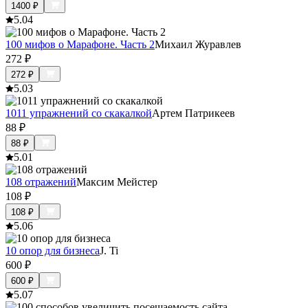
1400
₽
5.0
4
100 мифов о Марафоне. Часть 2
Михаил Журавлев
272
₽
272
₽
5.0
3
1011 упражнений со скакалкой
Артем Патрикеев
88
₽
88
₽
5.0
1
108 отражений
Максим Мейстер
108
₽
108
₽
5.0
6
10 опор для бизнеса
J. Ti
600
₽
600
₽
5.0
7