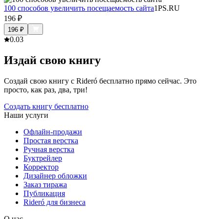
100 способов увеличить посещаемость сайта
1PS.RU
196
₽
196
₽
0.0
3
Издай свою книгу
Создай свою книгу с Rideró бесплатно прямо сейчас. Это
просто, как раз, два, три!
Создать книгу бесплатно
Наши услуги
Офлайн-продажи
Простая верстка
Ручная верстка
Буктрейлер
Корректор
Дизайнер обложки
Заказ тиража
Публикация
Rideró для бизнеса
О нас