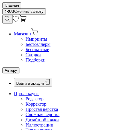
Главная
RUB
Сменить валюту
Магазин
Импринты
Бестселлеры
Бесплатные
Скидки
Подборки
Автору
Войти в аккаунт
Про-аккаунт
Редактор
Корректор
Простая верстка
Сложная верстка
Дизайн обложки
Иллюстрации