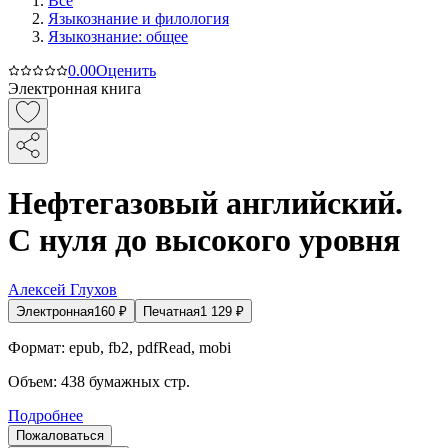
Все
Языкознание и филология
Языкознание: общее
0.0
0
Оценить
Электронная книга
Нефтегазовый английский.
С нуля до высокого уровня
Алексей Глухов
Электронная
160
₽
Печатная
1 129
₽
Формат:
epub, fb2, pdfRead, mobi
Объем:
438
бумажных стр.
Подробнее
Пожаловаться