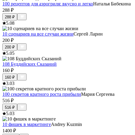
100 рецептов для аэрогриля: вкусно и легко
Наталья Бибекина
288
₽
288
₽
5.0
8
10 сценариев на все случаи жизни
Сергей Ларин
200
₽
200
₽
5.0
5
108 Буддийских Сказаний
160
₽
160
₽
3.0
3
100 секретов кратного роста прибыли
Мария Сергеева
516
₽
516
₽
5.0
3
10 фишек в маркетинге
Andrey Kuzmin
1400
₽