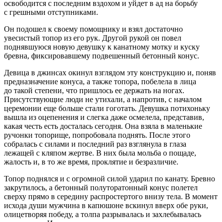
освободится с последним вздохом и уйдет в ад на борьбу
с грешными отступниками.
Он подошел к своему помощнику и взял достаточно
увесистый топор из его рук. Другой рукой он повел
поднявшуюся новую девушку к канатному мотку и куску
бревна, фиксировавшему подвешенный бетонный конус.
Девица в джинсах окинул взглядом эту конструкцию и, поняв
предназначение конуса, а также топора, побелела в лица
до такой степени, что пришлось ее держать на ногах.
Присутствующие люди не утихали, а напротив, с началом
церемонии еще больше стали гоготать. Девушка потихоньку
вышла из оцепенения и слегка даже осмелела, представив,
какая честь есть досталась сегодня. Она взяла в маленькие
ручонки топорище, попробовала поднять. После этого
собралась с силами и последний раз взглянула в глаза
лежащей с кляпом жертве. В них была мольба о пощаде,
жалость и, в то же время, проклятие и безразличие.
Топор поднялся и с огромной силой ударил по канату. Бревно
закрутилось, а бетонный полуторатонный конус полетел
сверху прямо в середину распростертого внизу тела. В момент
исхода души мужчина в капюшоне вскинул вверх обе руки,
олицетворяя победу, а толпа разрывалась и захлебывалась