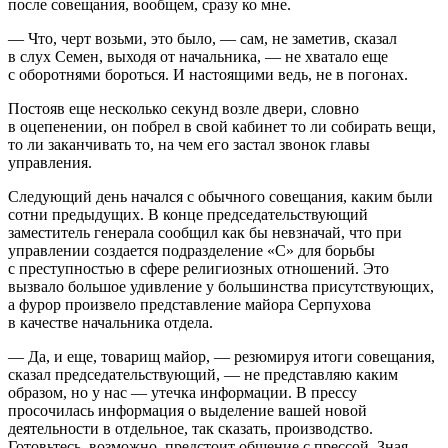
после совещания, вообщем, сразу ко мне.
— Что, черт возьми, это было, — сам, не заметив, сказал
в слух Семен, выходя от начальника, — не хватало еще
с оборотнями бороться. И настоящими ведь, не в погонах.
Постояв еще несколько секунд возле двери, словно
в оцепенении, он побрел в свой кабинет то ли собирать вещи,
то ли заканчивать то, на чем его застал звонок главы
управления.
Следующий день начался с обычного совещания, каким были
сотни предыдущих. В конце председательствующий
заместитель генерала сообщил как бы невзначай, что при
управлении создается подразделение «С» для борьбы
с преступностью в сфере религиозных отношений. Это
вызвало большое удивление у большинства присутствующих,
а фурор произвело представление майора Серпухова
в качестве начальника отдела.
— Да, и еще, товарищ майор, — резюмируя итоги совещания,
сказал председательствующий, — не представляю каким
образом, но у нас — утечка информации. В прессу
просочилась информация о выделение вашей новой
деятельности в отдельное, так сказать, производство.
Готовьтесь, возможно, предстоит общение с прессой. Зная