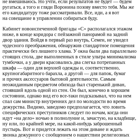
не вмешиваюсь. Но учти, если результатов не будет — будем
ругаться, а того и гляди Воронина позову вместо тебя. Мы же
его кандидатуру тоже рассматривали. Все, иди, а я вот
на совещание в управлении собираться буду.
Кабинет новоиспеченной бригады «С» располагался этажом
ниже, в конце коридора с пейзажной панорамой на задний
двор здания. Войдя в первый раз внутрь, Семен, не увидел
чудесного преображения, обнаружив стандартное помещения
практически без лишнего хлама. У окна были два параллельно
стоящих стола, две выполненных в стиле ультра минимализма
тумбочки, а у двери к
расов
ались два слегка потрепанных
шкафа — один для верхней одежды и, соответственно,
крупногабаритного барахла, а другой — для папок, бумаг
и прочих аксессуаров бытовой деятельности. Самым
неожиданным предметом обихода был старенький диван,
стоявший вдоль одной из стен. Он был, конечно в хорошем
состоянии, однако вид его все-таки подсказывал, что на нем
спал сам министр внутренних дел по молодости во время
дежурства. Видимо, заведомо предполагается, что ловить
специфических преступников следует по ночам, когда они
идут «на дело» ночью в полнолуние и, зачастую, на кладбище,
ну или, по крайней мере, на какой-нибудь заброшенный
пустырь. Вот и придется лежать на этом диване и ждать
звонка дежурного с сообщением о нашествии религиозных