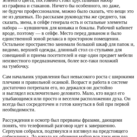
зеленого цвета, постоянно стоял хрустальный набор
из графина и стаканов. Ничего бы особенного, но даже,
не будучи профессионалом, можно было сказать, что вещи это
не из дешевых. По рассказам руководства же среднего, так
сказать, звена, в сейфе генерала есть и остальные элементы
набора — кувшинчик для
конья
ка и бокалы. Рабочий кабинет
вроде, поэтому — в сейфе. Место перед диваном и было
единственной зоной релакса в просторном помещении.
Остальное пространство занимали большой шкаф для папок и,
видимо, верхней одежды, длинный стол со стульями для
совещаний и приема посетителей и еще один предмет мебели
неизвестного предназначения, более все-таки похожий
на тумбочку.
Сам начальник управления был невысокого роста с широкими
плечами и правильной осанкой. Возраст и работа в системе
достаточно потрепали его, но держался он достойно
и выглядел исключительно деловито. Мало, кто видел его
улыбающимся или просто и веселом расположении духа. Он
всегда был сосредоточен и готов кинуться в бой при первой
необходимости.
Рассуждения и осмотр был прерваны фразами, дающими
понять, что телефонный разговор идет к завершению.
Серпухов собрался, подтянулся и взглянул на предстоящего
собеседника. До начала их общения майор все-таки еще раз