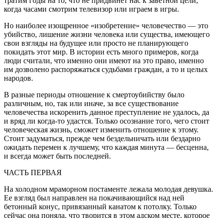
тратим годы на то, что не придвинет нас к заветной цели,
когда часами смотрим телевизор или играем в игры.
Но наиболее изощренное «изобретение» человечество — это
убийство, лишение жизни человека или существа, имеющего
свои взгляды на будущее или просто не планирующего
покидать этот мир. В истории есть много примеров, когда
люди считали, что именно они имеют на это право, именно
им дозволено распоряжаться судьбами граждан, а то и целых
народов.
В разные периоды отношение к смертоубийству было
различным, но, так или иначе, за все существование
человечества искоренить данное преступление не удалось, да
и вряд ли когда-то удастся. Только осознание того, чего стоит
человеческая жизнь, сможет изменить отношение к этому.
Стоит задуматься, прежде чем бездельничать или бездарно
ожидать перемен к лучшему, что каждая минута — бесценна,
и всегда может быть последней.
ЧАСТЬ ПЕРВАЯ
На холодном мраморном постаменте лежала молодая девушка.
Ее взгляд был направлен на покачивающийся над ней
бетонный конус, привязанный канатом к потолку. Только
сейчас она поняла, что творится в этом адском месте, которое