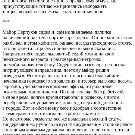
от восторга. Из стен внезапно заорала громкая музыка,
присутствующие тотчас же принялись изображать
танцевальный экстаз. Началась жертвенная ночь!
***
Майор Серпухов сидел и, сам не зная зачем, пялился
на висевший на стене портрет
президент
а. Он не один десяток
раз бывал в этом кабинете, однако, всегда приходилось стоять.
Это он отметил, профессиональные навыки сказались.
Напротив него сидел лысоватый седой мужчина явно
пенсионного возраста и разговаривал негромко
по мобильному телефону. Содержание разговора не носила
интригующего направления, поэтому майор решил
оглядеться. Несмотря на то, что это все-таки был кабинет
начальника городского управления, интерьер выглядел весьма
скромно, учитывая нескромные офисы, отгроханные
некоторыми чиновниками. Но наш генерал был работягой
в свое время, долгое время отработал в розыске, а потом,
перебравшись в управление, дошел до верхней должности
в городе. Вот и обстановку себе подобрал в соответствие
с темпераментом, никогда не стремился кичиться.
Но некоторые элементы все же выдавали высокий статус.
На деревянном, ручного искусства журнальном столике рядом
с изящным кожаным диваном непонятно, то ли синего, то ли