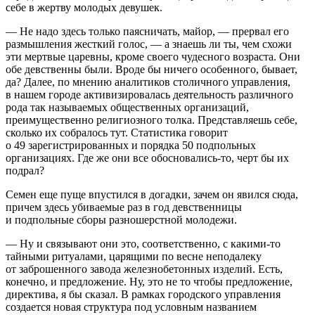
себе в жертву молодых девушек.
— Не надо здесь только паясничать, майор, — прервал его
размышления жесткий голос, — а знаешь ли ты, чем схожи
эти мертвые царевны, кроме своего чудесного возраста. Они
обе
девств
енны были. Вроде бы ничего особенного, бывает,
да? Далее, по мнению аналитиков столичного управления,
в нашем городе активизировалась деятельность различного
рода так называемых общественных организаций,
преимущественно религиозного толка. Представляешь себе,
сколько их собралось тут. Статистика говорит
о 49 зарегистрированных и порядка 50 подпольных
организациях. Где же они все обосновались-то, черт бы их
подрал?
Семен еще пуще впустился в догадки, зачем он явился сюда,
причем здесь убиваемые раз в год
девств
енницы
и подпольные сборы разношерстной молодежи.
— Ну и связывают они это, соответственно, с какими-то
тайными ритуалами, царящими по весне неподалеку
от заброшенного завода железнобетонных изделий. Есть,
конечно, и предложение. Ну, это не то чтобы предложение,
директива, я бы сказал. В рамках городского управления
создается новая структура под условным названием