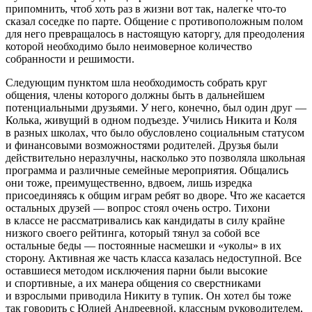
припомнить, чтоб хоть раз в жизни вот так, налегке что-то
сказал соседке по парте. Общение с противоположным полом
для него превращалось в настоящую каторгу, для преодоления
которой необходимо было неимоверное количество
собранности и решимости.
Следующим пунктом шла необходимость собрать круг
общения,
член
ы которого должны быть в дальнейшем
потенциальными друзьями. У него, конечно, был один друг —
Колька, живущий в одном подъезде. Учились Никита и Коля
в разных школах, что было обусловлено социальным статусом
и финансовыми возможностями родителей. Друзья были
действительно неразлучны, насколько это позволяла школьная
программа и различные семейные мероприятия. Общались
они тоже, преимущественно, вдвоем, лишь изредка
присоединяясь к общим играм ребят во дворе. Что же касается
остальных друзей — вопрос стоял очень остро. Тихони
в классе не рассматривались как кандидаты в силу крайне
низкого своего рейтинга, который тянул за собой все
остальные беды — постоянные насмешки и «уколы» в их
сторону. Активная же часть класса казалась недоступной. Все
оставшиеся методом исключения парни были высокие
и спортивные, а их манера общения со сверстниками
и взрослыми приводила Никиту в тупик. Он хотел бы тоже
так говорить с Юлией Андреевной, классным руководителем,