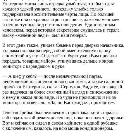
Екатерина могла лишь изредка улыбаться, это было для
каждого удачей увидеть, поскольку улыбка только
подчеркивала восхитительные черты лица. По большей
части же она сохраняла строго деловые, даже «каменные»
и неприступные вид и стиль поведения. Единственным
человеком, перед которым секретарша смущалась и теряла
маску «железной леди», был наш генерал.
В этот день также, увидев Семена перед дверью начальника,
эта дама положила перед собой вместительную папку
с пометкой в углу «Отдел «С» и буркнула: «Вам просили
передать, товарищ майор», уткнувшись дальше в экран
монитора с карандашом в руке.
— А шеф у себя? — после незначительной паузы,
необходимой для оценки нового костюма, а также салонной
причёски Екатерины, сказал Серпухов. Видя ее, он каждый
раз надеялся на более смягченный взгляд и снисхождение
к нему в каком-либо виде. Но чуда не произошло и из-за
монитора прозвучало: «Да, он Вас ожидает, проходите».
Генерал Грибко был человеком старой закалки и старался
соблюдать такой режим до тех пор, пока позволяет здоровье.
Вот и сейчас он сидел в своём кабинете в одной рубашке
с включённым, казалось, на всю мощь кондиционером.