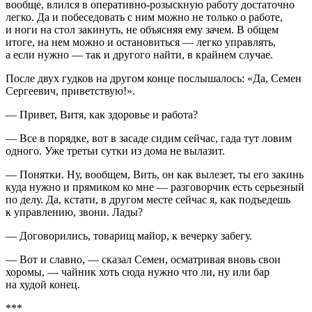
вообще, влился в оперативно-розыскную работу достаточно
легко. Да и побеседовать с ним можно не только о работе,
и ноги на стол закинуть, не объясняя ему зачем. В общем
итоге, на нем можно и остановиться — легко управлять,
а если нужно — так и другого найти, в крайнем случае.
После двух гудков на другом конце послышалось: «Да, Семен
Сергеевич, приветствую!».
— Привет, Витя, как здоровье и работа?
— Все в порядке, вот в засаде сидим сейчас, гада тут ловим
одного. Уже третьи сутки из дома не вылазит.
— Понятки. Ну, вообщем, Вить, он как вылезет, ты его закинь
куда нужно и прямиком ко мне — разговорчик есть серьезный
по делу. Да, кстати, в другом месте сейчас я, как подъедешь
к управлению, звони. Лады?
— Договорились, товарищ майор, к вечерку забегу.
— Вот и славно, — сказал Семен, осматривая вновь свои
хоромы, — чайник хоть сюда нужно что ли, ну или бар
на худой конец.
***