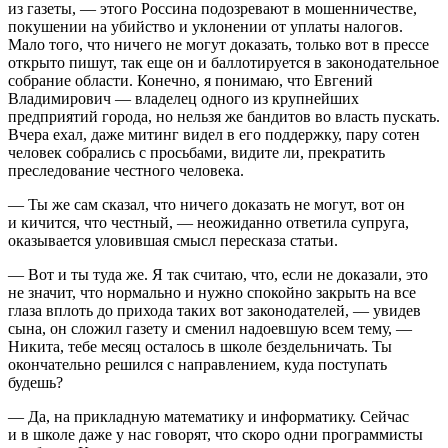
из газеты, — этого
Росси
на подозревают в мошенничестве,
покушении на убийство и уклонении от уплаты налогов.
Мало того, что ничего не могут доказать, только вот в прессе
открыто пишут, так еще он и баллотируется в законодательное
собрание области. Конечно, я понимаю, что Евгений
Владимирович — владелец одного из крупнейших
предприятий города, но нельзя же бандитов во власть пускать.
Вчера ехал, даже митинг видел в его поддержку, пару сотен
человек собрались с просьбами, видите ли, прекратить
преследование честного человека.
— Ты же сам сказал, что ничего доказать не могут, вот он
и кичится, что честный, — неожиданно ответила супруга,
оказывается уловившая смысл пересказа статьи.
— Вот и ты туда же. Я так считаю, что, если не доказали, это
не значит, что нормально и нужно спокойно закрыть на все
глаза вплоть до прихода таких вот законодателей, — увидев
сына, он сложил газету и сменил надоевшую всем тему, —
Никита, тебе месяц осталось в школе бездельничать. Ты
окончательно решился с направлением, куда поступать
будешь?
— Да, на прикладную математику и информатику. Сейчас
и в школе даже у нас говорят, что скоро одни программисты