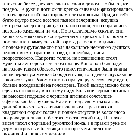
в течение более двух лет считала своим домом. Но было уже
поздно. Ее руки и ноги были крепко связаны и фиксировались
к торчащим по обеим сторонам плиты крюкам. Придя в себя,
будто наутро после весёлой пьяной вечеринки, девушка
смотрела наверх и крикнула с такой силой, что собравшиеся
невольно замолчали на миг. Но в следующую секунду они
вновь захлебывались восторженными криками. В огромном
помещении прямоугольной формы, размером, видимо,
с половину футбольного поля находилось несколько десятков
человек всех возрастов, правда, с преобладанием
подрост
кового. Напротив толпы, на возвышении стоял
мужчина лет сорока в черном плаще. Капюшон был надет
на голову таким образом, что присутствующим были видны
лишь черная ухоженная борода и губы, то и дело испускавшие
какие-то звуки. Рядом с ним по правую руку стоял еще один,
больше походивший на головореза. Такой вывод можно было
сделать по одному внешнему виду. Большие черные ботинки
на высокой подошве с черными штанами сочетались
с футболкой без рукавов. На лице под левым глазом зиял
длиной в несколько сантиметров шрам. Практически
квадратной формы голова и полное отсутствие волосяного
покрова дополняли и без того мистический вид. На поясе
висел чехол с торчащей рукояткой ножа, а в правой руке он
держал огромный блестящий топор с металлической
рукояткой и широким
лезв
ием.