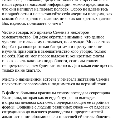
наши средства массовой информации, можно представить,
что они напишут на первых полосах. Особо не вдавайтесь
в подробности и не выставляйте себя «черным плащом», как
можно более кратко и, главное, никаких конкретных фактов.
Вы, надеюсь, понимаете, о чем я?
Честно говоря, это привело Семена в некоторое
замешательство. Он даже обратил внимание, что данное
чувство не только ему незнакомо, но и чуждо. Много
летн
яя
борьба с разношерстными бандитами и преступниками
научила приводить в замешательство кого угодно, только
не себя. Как он мог прессе выложить конкретные факты
и раскрывать какие-то подробности, если сам толком
не представлял, чем будет заниматься. Да и какая еще пресса,
только их не хватало.
Мысль о назначенной встрече у генерала заставила Семена
прекратить головомойку и подниматься на верхний этаж.
В фойе за большим красивым столом восседала секретарша
Екатерина, которая как всегда безупречно выглядела
в строгом деловом костюме, подчеркивающем ее стройные
формы. Общение с людьми различных слоев — от рядовых
сотрудников до высшего руководства и представителей
администрации сформировали присущей ей стиль общения.