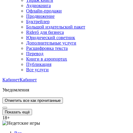
Тираж книги
Аудиокнига
Офлайн-продажи
Продвижение
Буктрейлер
Большой издательский пакет
Rideró для бизнеса
Юридический советник
Дополнительные услуги
Расшифровка текста
Перевод
Книги в аэропортах
Публикация
Все услуги
Кабинет
Кабинет
Уведомления
Отметить все как прочитанные
Показать ещё
18
+