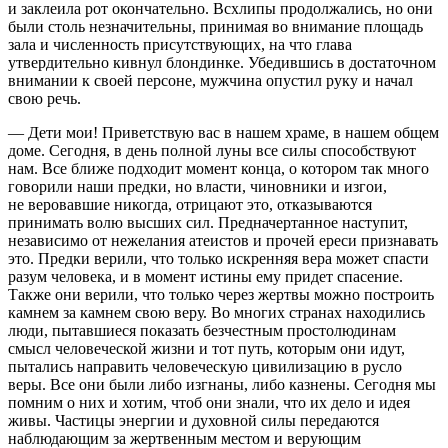
и заклеила рот окончательно. Всхлипы продолжались, но они
были столь незначительны, принимая во внимание площадь
зала и численность присутствующих, на что глава
утвердительно кивнул блондинке. Убедившись в достаточном
внимании к своей персоне, мужчина опустил руку и начал
свою речь.
— Дети мои! Приветствую вас в нашем храме, в нашем общем
доме. Сегодня, в день полной луны все силы способствуют
нам. Все ближе подходит момент конца, о котором так много
говорили наши предки, но власти, чиновники и изгои,
не веровавшие никогда, отрицают это, отказываются
принимать волю высших сил. Предначертанное наступит,
независимо от нежелания атеистов и прочей ереси признавать
это. Предки верили, что только искренняя вера может спасти
разум человека, и в момент истины ему придет спасение.
Также они верили, что только через жертвы можно построить
камнем за камнем свою веру. Во многих странах находились
люди, пытавшиеся показать безчестным простолюдинам
смысл человеческой жизни и тот путь, которым они идут,
пытались направить человеческую цивилизацию в русло
веры. Все они были либо изгнаны, либо казнены. Сегодня мы
помним о них и хотим, чтоб они знали, что их дело и идея
живы. Частицы энергии и духовной силы передаются
наблюдающим за жертвенным местом и верующим