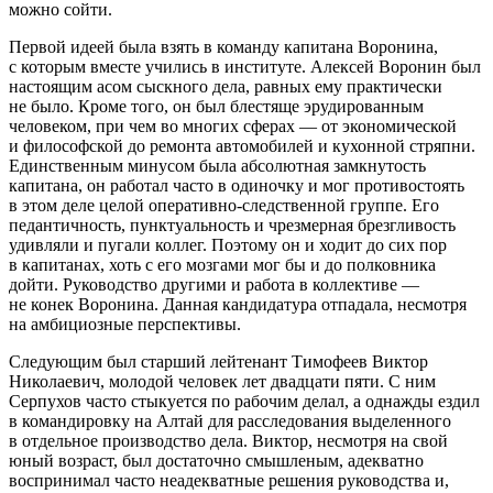
можно сойти.
Первой идеей была взять в команду капитана Воронина,
с которым вместе учились в институте. Алексей Воронин был
настоящим асом сыскного дела, равных ему практически
не было. Кроме того, он был блестяще эрудированным
человеком, при чем во многих сферах — от экономической
и философской до ремонта автомобилей и кухонной стряпни.
Единственным минусом была абсолютная замкнутость
капитана, он работал часто в одиночку и мог противостоять
в этом деле целой оперативно-следственной группе. Его
педантичность, пунктуальность и чрезмерная брезгливость
удивляли и пугали коллег. Поэтому он и ходит до сих пор
в капитанах, хоть с его мозгами мог бы и до полковника
дойти. Руководство другими и работа в коллективе —
не конек Воронина. Данная кандидатура отпадала, несмотря
на амбициозные перспективы.
Следующим был старший лейтенант Тимофеев Виктор
Николаевич, молодой человек лет двадцати пяти. С ним
Серпухов часто стыкуется по рабочим делал, а однажды ездил
в командировку на Алтай для расследования выделенного
в отдельное производство дела. Виктор, несмотря на свой
юный возраст, был достаточно смышленым, адекватно
воспринимал часто неадекватные решения руководства и,