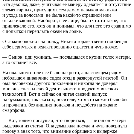
Эта девочка, даже, учитывая ее манеру одеваться и отсутствие
элементарных, присущих всем дамам навыков макияжа
и ухода за волосами, не была какой-то страшной или
отталкивающей. Наоборот, в ее лице, было что-то такое, что
привлекало его, хотя он и понимал, что для него это сравнимо
с попыткой переплыть океан на лодке.
Отложив блокнот на полку, Никита торжественно пообещал
себе вернуться к редактированию стратегии чуть позже.
— Сынок, иди ужинать, — послышался с кухни голос матери,
а то остынет все.
На овальном столе все было накрыто, а на стоящем рядом
небольшом диванчике сидел отец в развернутой газетой. Он
был человеком другого поколения и никогда не доверял
многие аспекты своей деятельности продуктам высоких
технологий. Вот и сейчас он читал свежий выпуск
на бумажном, так сказать, носителе, хотя это можно было бы
и прочитать без лишних поисков и неудобств на экране
смартфона.
— Вот, только послушай, что твориться, — читал он матери
выдержки из статьи. Она домывала посуда и чуть повернула
голову в знак того, что внимание обращено к выдержке