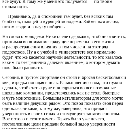
все будут. К тому же у меня это получается — по твоим
стопам идти.
— Правильно, да и спокойней там будет, без всяких там
балбесов, пьющей и курящей молодежи. Займешься делом,
потом гляди и в науку пойдешь.
На слова о молодежи Никита еле сдержался, чтоб не ответить,
принимая во внимание грядущие перемены в его жизни
и распространения влияния в том числе и на этот ряд
подрост
ков. Ну а с учебой в университете все нормально
будет, что же касается научной деятельности, то это казалось
каким-то безгранично далеким явлением, о котором думать
пока было рановато.
Сегодня, в пустом спортзале он стоял и бросал баскетбольный
мяч, изредка попадая в цель. Размышления о том, что нужно
сделать, чтоб стать круче и внедриться во все возможные
школьные компании, представлялись как не столь быстрые
и чуть монотонные. Большим катализатором для этого могло
быть наличие девушки рядом. Это повод показать себя перед
одноклассниками, к тому же, наверняка, это придаст
уверенность в своих силах и стимулирует занятия спортом.
Вот с этого и стоит начать. Терять было уже нечего,
поставленные цели придали большой задор уверенности