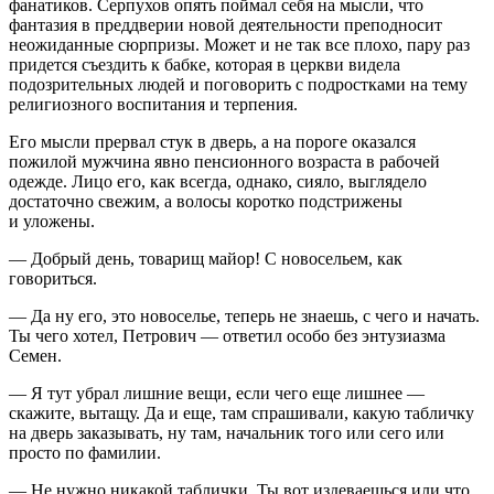
фанатиков. Серпухов опять поймал себя на мысли, что
фантазия в преддверии новой деятельности преподносит
неожиданные сюрпризы. Может и не так все плохо, пару раз
придется съездить к бабке, которая в церкви видела
подозрительных людей и поговорить с
подрост
ками на тему
религиозного воспитания и терпения.
Его мысли прервал стук в дверь, а на пороге оказался
пожилой мужчина явно пенсионного возраста в рабочей
одежде. Лицо его, как всегда, однако, сияло, выглядело
достаточно свежим, а волосы коротко подстрижены
и уложены.
— Добрый день, товарищ майор! С новосельем, как
говориться.
— Да ну его, это новоселье, теперь не знаешь, с чего и начать.
Ты чего хотел, Петрович — ответил особо без энтузиазма
Семен.
— Я тут убрал лишние вещи, если чего еще лишнее —
скажите, вытащу. Да и еще, там спрашивали, какую табличку
на дверь заказывать, ну там, начальник того или сего или
просто по фамилии.
— Не нужно никакой таблички. Ты вот издеваешься или что