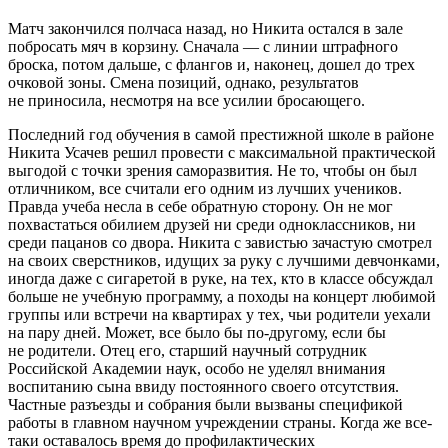
Матч закончился полчаса назад, но Никита остался в зале
побросать мяч в корзину. Сначала — с линии штрафного
броска, потом дальше, с флангов и, наконец, дошел до трех
очковой зоны. Смена позиций, однако, результатов
не приносила, несмотря на все усилии бросающего.
Последний год обучения в самой престижной школе в районе
Никита Усачев решил провести с максимальной практической
выгодой с точки зрения саморазвития. Не то, чтобы он был
отличником, все считали его одним из лучших учеников.
Правда учеба несла в себе обратную сторону. Он не мог
похвастаться обилием друзей ни среди одноклассников, ни
среди пацанов со двора. Никита с завистью зачастую смотрел
на своих сверстников, идущих за руку с лучшими девчонками,
иногда даже с
сигар
етой в руке, на тех, кто в классе обсуждал
больше не учебную программу, а походы на концерт любимой
группы или встречи на квартирах у тех, чьи родители уехали
на пару дней. Может, все было бы по-другому, если бы
не родители. Отец его, старший научный сотрудник
Росси
йской Академии наук, особо не уделял внимания
воспитанию сына ввиду постоянного своего отсутствия.
Частные разъезды и собрания были вызваны спецификой
работы в главном научном учреждении страны. Когда же все-
таки оставалось время до профилактических