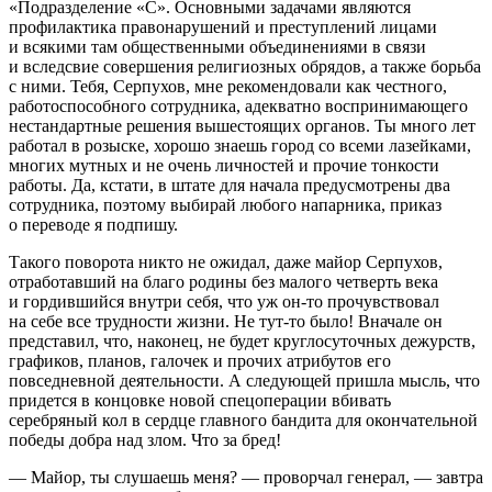
«Подразделение «С». Основными задачами являются
профилактика правонарушений и преступлений лицами
и всякими там общественными объединениями в связи
и вследсвие совершения религиозных обрядов, а также борьба
с ними. Тебя, Серпухов, мне рекомендовали как честного,
работоспособного сотрудника, адекватно воспринимающего
нестандартные решения вышестоящих органов. Ты много лет
работал в розыске, хорошо знаешь город со всеми лазейками,
многих мутных и не очень личностей и прочие тонкости
работы. Да, кстати, в штате для начала предусмотрены два
сотрудника, поэтому выбирай любого напарника, приказ
о переводе я подпишу.
Такого поворота никто не ожидал, даже майор Серпухов,
отработавший на благо родины без малого четверть века
и гордившийся внутри себя, что уж он-то прочувствовал
на себе все трудности жизни. Не тут-то было! Вначале он
представил, что, наконец, не будет круглосуточных дежурств,
графиков, планов, галочек и прочих атрибутов его
повседневной деятельности. А следующей пришла мысль, что
придется в концовке новой
спецоперац
ии вбивать
серебряный кол в сердце главного бандита для окончательной
победы добра над злом. Что за бред!
— Майор, ты слушаешь меня? — проворчал генерал, — завтра