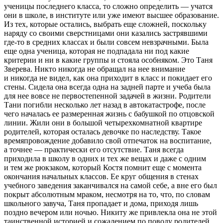
ученицы последнего класса, то сложно определить — учатся
они в школе, в институте или уже имеют высшее образование.
Из тех, которые остались, выбрать еще сложней, поскольку
наряду со своими сверстницами они казались застрявшими
где-то в средних классах и были совсем невзрачными. Была
еще одна ученица, которая не подпадала ни под какие
критерии и ни в какие группы и стояла особняком. Это Таня
Зверева. Никто никогда не обращал на нее внимание
и никогда не видел, как она приходит в класс и покидает его
стены. Сидела она всегда одна на задней парте и учеба была
для нее вовсе не первостепенной задачей в жизни. Родители
Тани погибли несколько лет назад в автокатастрофе, после
чего началась ее размеренная жизнь с бабушкой по отцовской
линии. Жили они в большой четырехкомнатной квартире
родителей, которая осталась девочке по наследству. Такое
времяпровождение добавило свой отпечаток на воспитание,
а точнее — практически его отсутствие. Таня всегда
приходила в школу в одних и тех же вещах и даже с одним
и тем же рюкзаком, который Костя помнит еще с момента
окончания начальных классов. Ее круг общения в стенах
учебного заведения заканчивался на самой себе, а вне его был
покрыт абсолютным мраком, несмотря на то, что, по словам
школьного завуча, Таня пропадает и дома, приходя лишь
поздно вечером или ночью. Никиту же привлекла она не этой
таинственной историей и сожалением по поводу родителей.