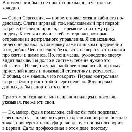
В помещении было не просто прохладно, а чертовски
холодно.
— Семен Сергеевич, — приветствовал хозяин кабинета по-
деловому. Слегка игривый тон, наблюдаемый при первой
встрече, бесследно пропал, — время нет, поэтому сразу
по делу. Катенька вручила тебе материалы, которые
отправили из центрального управления. Я ознакомился,
ничего не добавлял, поскольку даже слишком определенно
и подробно. Честно ведь тебе сказать, не верю я в эти сказки
про секты и шаманов. Но, понимаешь, руководство сверху
видит дальше. Ты долго в системе, тебе не нужно это
объяснять. И еще, ты у нас наиболее толковитый, поэтому
приступай к делу и показывай статистику и результаты.
В общем, сам знаешь, чего говорить. Первая контрольная
встреча будет у нас с тобой через неделю. Жду первых
данных, дабы рапортовать своим.
При этом он созидательно направил пальцем в потолок,
указывая, где же эти свои.
— Эх, майор, будь я помоложе, сейчас бы тебе подсказал,
с чего начать — проверить реестр организаций религиозного
толка, прошерстить «неофициалов», ну с попом поговорить
в церкви. Да ты профессионал в этом деле, поэтому