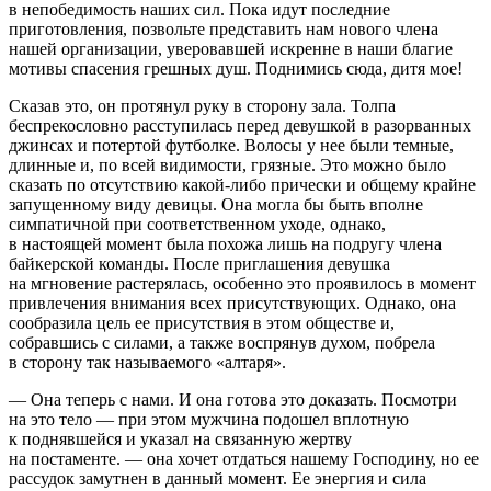
в непобедимость наших сил. Пока идут последние
приготовления, позвольте представить нам нового
член
а
нашей организации, уверовавшей искренне в наши благие
мотивы спасения грешных душ. Поднимись сюда, дитя мое!
Сказав это, он протянул руку в сторону зала. Толпа
беспрекословно расступилась перед девушкой в разорванных
джинсах и потертой футболке. Волосы у нее были темные,
длинные и, по всей видимости, грязные. Это можно было
сказать по отсутствию какой-либо прически и общему крайне
запущенному виду девицы. Она могла бы быть вполне
симпатичной при соответственном уходе, однако,
в настоящей момент была похожа лишь на подругу
член
а
байкерской команды. После приглашения девушка
на мгновение растерялась, особенно это проявилось в момент
привлечения внимания всех присутствующих. Однако, она
сообразила цель ее присутствия в этом обществе и,
собравшись с силами, а также воспрянув духом, побрела
в сторону так называемого «алтаря».
— Она теперь с нами. И она готова это доказать. Посмотри
на это тело — при этом мужчина подошел вплотную
к поднявшейся и указал на связанную жертву
на постаменте. — она хочет отдаться нашему Господину, но ее
рассудок замутнен в данный момент. Ее энергия и сила