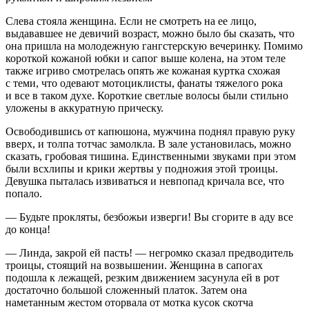
Слева стояла женщина. Если не смотреть на ее лицо,
выдававшее не девичий возраст, можно было бы сказать, что
она пришла на молодежную гангстерскую вечеринку. Помимо
короткой кожаной юбки и сапог выше колена, на этом теле
также игриво смотрелась опять же кожаная куртка схожая
с теми, что одевают мотоциклисты, фанаты тяжелого рока
и все в таком духе. Короткие светлые волосы были стильно
уложены в аккуратную прическу.
Освободившись от капюшона, мужчина поднял правую руку
вверх, и толпа тотчас замолкла. В зале установилась, можно
сказать, гробовая тишина. Единственными звуками при этом
были всхлипы и крики жертвы у подножия этой троицы.
Девушка пыталась извиваться и невпопад кричала все, что
попало.
— Будьте прокляты, безбожьи изверги! Вы сгорите в аду все
до конца!
— Линда, закрой ей пасть! — негромко сказал предводитель
троицы, стоящий на возвышении. Женщина в сапогах
подошла к лежащей, резким движением засунула ей в рот
достаточно большой сложенный платок. Затем она
наметанным жестом оторвала от мотка кусок скотча