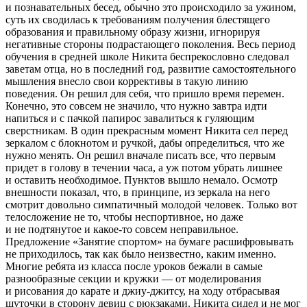
и познавательных бесед, обычно это происходило за ужином,
суть их сводилась к требованиям получения блестящего
образования и правильному образу жизни, игнорируя
негативные стороны подрастающего поколения. Весь период
обучения в средней школе Никита беспрекословно следовал
заветам отца, но в последний год, развитие самостоятельного
мышления внесло свои коррективы в такую линию
поведения. Он решил для себя, что пришло время перемен.
Конечно, это совсем не значило, что нужно завтра идти
напиться и с пачкой папирос завалиться к гуляющим
сверстникам. В один прекрасным момент Никита сел перед
зеркалом с блокнотом и ручкой, дабы определиться, что же
нужно менять. Он решил вначале писать все, что первым
придет в голову в течении часа, а уж потом убрать лишнее
и оставить необходимое. Пунктов вышло немало. Осмотр
внешности показал, что, в принципе, из зеркала на него
смотрит довольно симпатичный молодой человек. Только вот
телосложение не то, чтобы неспортивное, но даже
и не подтянутое и какое-то совсем неправильное.
Предложение «Занятие спортом» на бумаге расшифровывать
не приходилось, так как было неизвестно, каким именно.
Многие ребята из класса после уроков бежали в самые
разнообразные секции и кружки — от моделирования
и рисования до карате и джиу-джитсу, на ходу отбрасывая
шуточки в сторону девиц с рюкзаками. Никита сидел и не мог