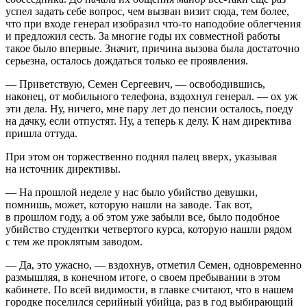
успел задать себе вопрос, чем вызван визит сюда, тем более,
что при входе генерал изобразил что-то наподобие облегчения
и предложил сесть. За многие годы их совместной работы
такое было впервые. Значит, причина вызова была достаточно
серьезна, осталось дождаться только ее проявления.
— Приветствую, Семен Сергеевич, — освободившись,
наконец, от мобильного телефона, вздохнул генерал. — ох уж
эти дела. Ну, ничего, мне пару лет до пенсии осталось, поеду
на дачку, если отпустят. Ну, а теперь к делу. К нам директива
пришла оттуда.
При этом он торжественно поднял палец вверх, указывая
на источник директивы.
— На прошлой неделе у нас было убийство девушки,
помнишь, может, которую нашли на заводе. Так вот,
в прошлом году, а об этом уже забыли все, было подобное
убийство студентки четвертого курса, которую нашли рядом
с тем же проклятым заводом.
— Да, это ужасно, — вздохнув, отметил Семен, одновременно
размышляя, в конечном итоге, о своем пребывании в этом
кабинете. По всей видимости, в главке считают, что в нашем
городке поселился серийный убийца, раз в год выбирающий