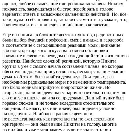
однако, любое ее замечание или реплика заставляла Никиту
покраснеть, засмущаться и быстро перебирать в голове
варианты ответа и возможных дальнейших действий. Но, все-
таки, нужно себя проявить, заставить заметить и уважать, что,
в конечном итоге, приведет к вливанию в коллектив.
Еще он написал в блокноте десяток пунктов, среди которых
были выбор будущей профессии, смена имиджа и гардероба
в соответствие с сегодняшними реалиями моды, вникание
в основы ораторского искусства и смена обстановки
в комнате в связи с переходом на следующий этап жизненного
развития. Наиболее сложной репликой, которую Никита
крутил в уме с самого начала составления плана, но которая
обязательно должна присутствовать, несмотря на нежелание
думать об этом, была «найти девушку». Во-первых, раз
необходимы радикальные меры по изменению темперамента,
это было модным атрибутом
подрост
ковой жизни. Во-
вторых же, наличие девушки у парня значительно поднимало
его статус в школе, да и за ее пределами. Данный пункт был
гораздо сложен, и не только вследствие стеснительного
общения. Их класс, так или иначе, был поделен условно
на подгруппы. Наиболее красивые девчонки
не рассматривались как претенденты по аж нескольким
критериям — они были выше Никиты на голову, многие
из них были уже «занятыми», а если не знать, что они