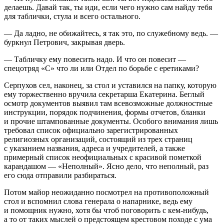
делаешь. Давай так, ты иди, если чего нужно сам найду тебя
для таблички, стула и всего остального.
— Да ладно, не обижайтесь, я так это, по служебному ведь. —
буркнул Петрович, закрывая дверь.
— Табличку ему
повеси
ть надо. И что он
повеси
т —
спецотряд «С» что ли или Отдел по борьбе с еретиками?
Серпухов сел, наконец, за стол и уставился на папку, которую
ему торжественно вручила секретарша Екатерина. Беглый
осмотр документов выявил там всевозможные должностные
инструкции, порядок подчинения, формы отчетов, бланки
и прочие штампованные документы. Особого внимания лишь
требовал список официально зарегистрированных
религиозных организаций, состоящий из трех страниц
с указанием названия, адреса и учредителей, а также
примерный список неофициальных с красивой пометкой
карандашом — «Неполный». Ясно дело, что неполный, раз
его сюда отправили разбираться.
Потом майор неожиданно посмотрел на противоположный
стол и вспомнил слова генерала о напарнике, ведь ему
и помощник нужно, хотя бы чтоб поговорить с кем-нибудь,
а то от таких мыслей о предстоящем крестовом походе с ума