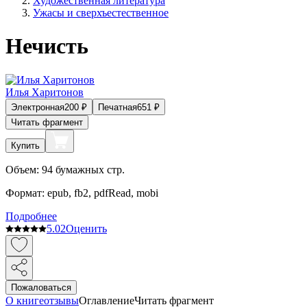
Художественная литература
Ужасы и сверхъестественное
Нечисть
Илья Харитонов
Электронная
200
₽
Печатная
651
₽
Читать фрагмент
Купить
Объем:
94
бумажных стр.
Формат:
epub, fb2, pdfRead, mobi
Подробнее
5.0
2
Оценить
Пожаловаться
О книге
отзывы
Оглавление
Читать фрагмент