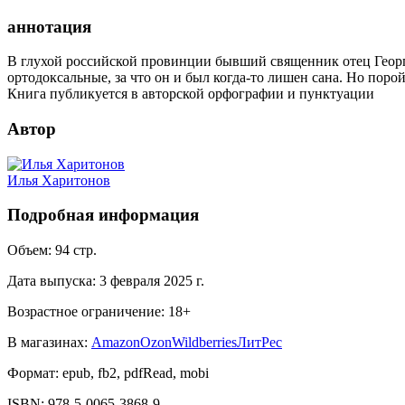
аннотация
В глухой российской провинции бывший священник отец Георгий
ортодоксальные, за что он и был когда-то лишен сана. Но порой 
Книга публикуется в авторской орфографии и пунктуации
Автор
Илья Харитонов
Подробная информация
Объем:
94
стр.
Дата выпуска:
3 февраля 2025 г.
Возрастное ограничение:
18
+
В магазинах:
Amazon
Ozon
Wildberries
ЛитРес
Формат:
epub, fb2, pdfRead, mobi
ISBN:
978-5-0065-3868-9