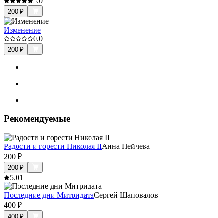
5.0
200
₽
Изменение
0.0
200
₽
Рекомендуемые
Радости и горести Николая II
Анна Пейчева
200
₽
200
₽
5.0
1
Последние дни Митридата
Сергей Шаповалов
400
₽
400
₽