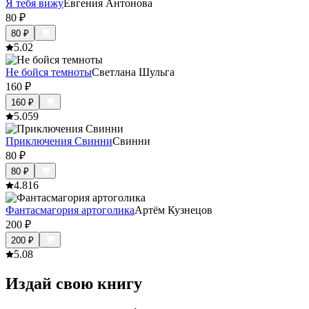
Я тебя вижу
Евгения Антонова
80
₽
80
₽
5.0
2
Не бойся темноты
Светлана Шульга
160
₽
160
₽
5.0
59
Приключения Свинни
Свинни
80
₽
80
₽
4.8
16
Фантасмагория артоголика
Артём Кузнецов
200
₽
200
₽
5.0
8
Издай свою книгу