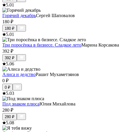
5.0
1
Горячий декабрь
Сергей Шаповалов
180
₽
180
₽
5.0
1
Три поросёнка в бизнесе. Сладкое лето
Марина Корсакова
392
₽
392
₽
5.0
6
Алиса и дедство
Рашит Мухаметзянов
0
₽
0
₽
5.0
3
Под знаком плюса
Юлия Михайлова
280
₽
280
₽
5.0
8