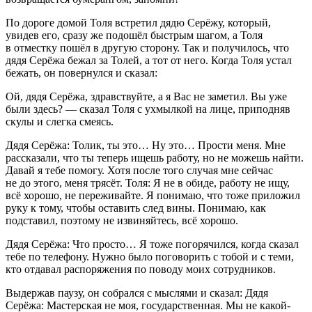
По дороге домой Толя встретил дядю Серёжу, который,
увидев его, сразу же подошёл быстрым шагом, а Толя
в отместку пошёл в другую сторону. Так и получилось, что
дядя Серёжа бежал за Толей, а тот от него. Когда Толя устал
бежать, он повернулся и сказал:
Ой, дядя Серёжа, здравствуйте, а я Вас не заметил. Вы уже
были здесь? — сказал Толя с ухмылкой на лице, приподняв
скулы и слегка смеясь.
Дядя Серёжа:
Толик, ты это… Ну это… Прости меня. Мне
рассказали, что ты теперь ищешь работу, но не можешь найти.
Давай я тебе помогу. Хотя после того случая мне сейчас
не до этого, меня трясёт. Толя: Я не в обиде, работу не ищу,
всё хорошо, не переживайте. Я понимаю, что тоже приложил
руку к тому, чтобы оставить след вины. Понимаю, как
подставил, поэтому не извиняйтесь, всё хорошо.
Дядя Серёжа:
Что просто… Я тоже погорячился, когда сказал
тебе по телефону. Нужно было поговорить с тобой и с теми,
кто отдавал распоряжения по поводу моих сотрудников.
Выдержав паузу, он собрался с мыслями и сказал: Дядя
Серёжа: Мастерская не моя, государственная. Мы не какой-