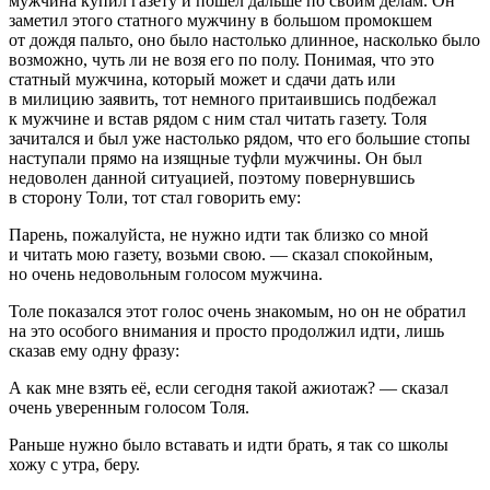
мужчина купил газету и пошёл дальше по своим делам. Он
заметил этого статного мужчину в
боль
шом промокшем
от дождя пальто, оно было настолько длинное, насколько было
возможно, чуть ли не возя его по полу. Понимая, что это
статный мужчина, который может и сдачи дать или
в милицию заявить, тот немного притаившись подбежал
к мужчине и встав рядом с ним стал читать газету. Толя
зачитался и был уже настолько рядом, что его
боль
шие стопы
наступали прямо на изящные туфли мужчины. Он был
недоволен данной ситуацией, поэтому повернувшись
в сторону Толи, тот стал говорить ему:
Парень, пожалуйста, не нужно идти так близко со мной
и читать мою газету, возьми свою. — сказал спокойным,
но очень недовольным голосом мужчина.
Толе показался этот голос очень знакомым, но он не обратил
на это особого вн
иман
ия и просто продолжил идти, лишь
сказав ему одну фразу:
А как мне взять её, если сегодня такой ажиотаж? — сказал
очень уверенным голосом Толя.
Раньше нужно было вставать и идти брать, я так со школы
хожу с утра, беру.