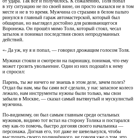
от удара. Так всё и получилось. К сожалению, Толя попал
в эту ситуацию не по своей вине, он просто оказался не в том
месте и не в то время. Мужчина со стразами в белом пальто
ринулся в главный гараж автомастерской, который был
обшарпан, но выглядел достойно для развивающегося
Воронежа. Он прошёл мимо Толи, который стоял, чесал
затылок и понимал последствия своих непродуманных
действий.
«- Да уж, ну я и попал, — говорил дрожащим голосом Толя.
Мужики стояли и смотрели на парнишку, понимая, что ему
может грозить увольнение. Один из них подошёл к нему
и спросил:
Парень, ты же ничего не знаешь в этом деле, зачем полез?
Отдал бы нам, мы бы сами всё сделали, у нас запасное
колес
о
лежало, нам инструменты нужны были только, мы свои
забыли в Москве, — сказал самый вытянутый и мускулистый
мужчина.
По-видимому, он был самым главным среди остальных
мужиков, видимо тот встал на сторону Толика и постарался
ему как-то помочь, быстро догоняя своего начальника —
персонажа. Догнав его, тот даже не шевельнулся, чтобы
выслушать своего подчинённого, не говоря уже о том, что