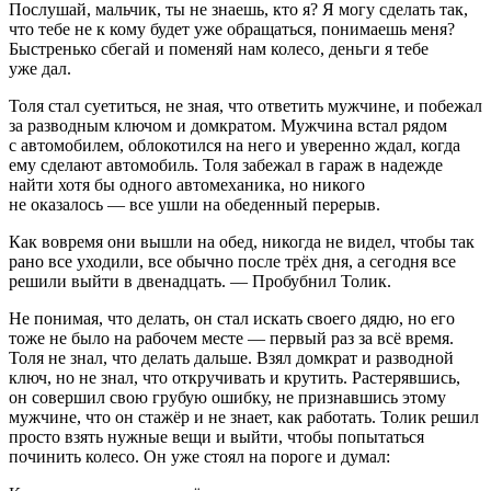
Послушай, мальчик, ты не знаешь, кто я? Я могу сделать так,
что тебе не к кому будет уже обращаться, понимаешь меня?
Быстренько сбегай и поменяй нам
колес
о, деньги я тебе
уже дал.
Толя стал суетиться, не зная, что ответить мужчине, и побежал
за разводным ключом и домкратом. Мужчина встал рядом
с автомобилем, облокотился на него и уверенно ждал, когда
ему сделают автомобиль. Толя забежал в гараж в надежде
найти хотя бы одного автомеханика, но никого
не оказалось — все ушли на обеденный перерыв.
Как вовремя они вышли на обед, никогда не видел, чтобы так
рано все уходили, все обычно после трёх дня, а сегодня все
решили выйти в две
надцат
ь. — Пробубнил Толик.
Не понимая, что делать, он стал искать своего дядю, но его
тоже не было на рабочем месте — первый раз за всё время.
Толя не знал, что делать дальше. Взял домкрат и разводной
ключ, но не знал, что откручивать и крутить. Растерявшись,
он совершил свою грубую ошибку, не признавшись этому
мужчине, что он стажёр и не знает, как работать. Толик решил
просто взять нужные вещи и выйти, чтобы попытаться
починить
колес
о. Он уже стоял на пороге и думал: