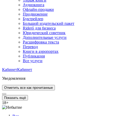
Тираж книги
Аудиокнига
Офлайн-продажи
Продвижение
Буктрейлер
Большой издательский пакет
Rideró для бизнеса
Юридический советник
Дополнительные услуги
Расшифровка текста
Перевод
Книги в аэропортах
Публикация
Все услуги
Кабинет
Кабинет
Уведомления
Отметить все как прочитанные
Показать ещё
18
+