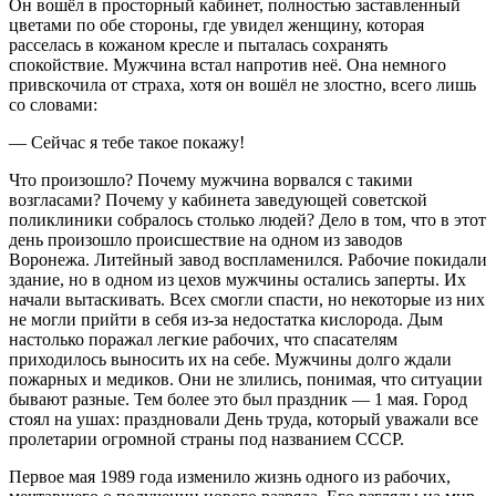
Он вошёл в просторный кабинет, полностью заставленный
цветами по обе стороны, где увидел женщину, которая
расселась в кожаном кресле и пыталась сохранять
спокойствие. Мужчина встал напротив неё. Она немного
привскочила от страха, хотя он вошёл не злостно, всего лишь
со словами:
— Сейчас я тебе такое покажу!
Что произошло? Почему мужчина ворвался с такими
возгласами? Почему у кабинета заведующей советской
поликлиники собралось столько людей? Дело в том, что в этот
день произошло происшествие на одном из заводов
Воронежа. Литейный завод воспламенился. Рабочие покидали
здание, но в одном из цехов мужчины остались заперты. Их
начали вытаскивать. Всех смогли спасти, но некоторые из них
не могли прийти в себя из-за недостатка кислорода. Дым
настолько поражал легкие рабочих, что спасателям
приходилось выносить их на себе. Мужчины долго ждали
пожарных и медиков. Они не злились, понимая, что ситуации
бывают разные. Тем более это был праздник — 1 мая. Город
стоял на ушах: праздновали День труда, который уважали все
пролет
арии
огромной страны под названием СССР.
Первое мая 1989 года изменило жизнь одного из рабочих,