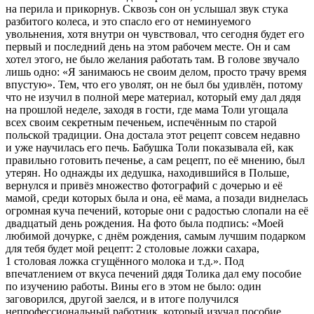
на перила и прикорнув. Сквозь сон он услышал звук стука
разбитого
колес
а, и это спасло его от неминуемого
увольнения, хотя внутри он чувствовал, что сегодня будет его
первый и последний день на этом рабочем месте. Он и сам
хотел этого, не было желания работать там. В голове звучало
лишь одно: «Я занимаюсь не своим делом, просто трачу время
впустую». Тем, что его уволят, он не был бы удивлён, потому
что не изучил в полной мере материал, который ему дал дядя
на прошлой неделе, заходя в гости, где мама Толи угощала
всех своим секретным печеньем, испечённым по старой
польской традиции. Она достала этот рецепт совсем недавно
и уже научилась его печь. Бабушка Толи показывала ей, как
правильно готовить печенье, а сам рецепт, по её мнению, был
утерян. Но однажды их дедушка, находившийся в Польше,
вернулся и привёз множество фотографий с дочерью и её
мамой, среди которых была и она, её мама, а позади виднелась
огромная куча печений, которые они с радостью слопали на её
двадцатый день рождения. На фото была подпись: «Моей
любимой дочурке, с днём рождения, самым лучшим подарком
для тебя будет мой рецепт: 2 столовые ложки сахара,
1 столовая ложка сгущённого молока и т.д.». Под
впечатлением от вкуса печений дядя Толика дал ему пособие
по изучению работы. Вины его в этом не было: один
заговорился, другой заелся, и в итоге получился
непрофессиональный работник, который изучал пособие