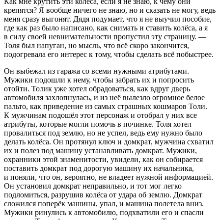
Как мне крутить эти
колёс
а, если я не знаю, к чему они
крепятся? Я вообще ничего не знаю, но и сказать не могу, ведь
меня сразу выгонят. Дядя подумает, что я не выучил пособие,
где как раз было написано, как снимать и ставить
колёс
а, а я
в силу своей невнимательности пропустил эту страницу. —
Толя был напуган, но мысль, что всё скоро закончится,
подогревала его интерес к тому, чтобы сделать всё побыстрее.
Он выбежал из гаража со всеми нужными атрибутами.
Мужики подошли к нему, чтобы забрать их и попросить
отойти. Толик уже хотел обрадоваться, как вдруг дверь
автомобиля захлопнулась, и из неё вылезло огромное белое
пальто, как приведение из самых страшных кошмаров Толи.
К мужчинам подошёл этот персонаж и отобрал у них все
атрибуты, которые могли помочь в починке. Толя хотел
провалиться под землю, но не успел, ведь ему нужно было
делать
колёс
а. Он протянул ключ и домкрат, мужчина схватил
их и полез под машину устанавливать домкрат. Мужики,
охранники этой знаменитости, увидели, как он собирается
поставить домкрат под дорогую машину их начальника,
и поняли, что он, вероятно, не владеет нужной информацией.
Он установил домкрат неправильно, и тот мог легко
подломиться, разрушив
колёс
а от удара об землю. Домкрат
сложился поперёк машины, упал, и машина полетела вниз.
Мужики ринулись к автомобилю, подхватили его и спасли