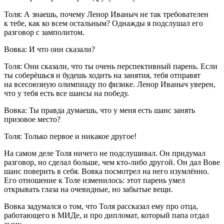
Толя:
А знаешь, почему Ленор Иваныч не так требователен
к тебе, как ко всем остальным? Однажды я подслушал его
разговор с замполитом.
Вовка:
И что они сказали?
Толя:
Они сказали, что ты очень перспективный парень. Если
ты соберёшься и будешь ходить на занятия, тебя отправят
на всесоюзную олимпиаду по физике. Ленор Иваныч уверен,
что у тебя есть все шансы на победу.
Вовка:
Ты правда думаешь, что у меня есть шанс занять
призовое место?
Толя:
Только первое и никакое другое!
На самом деле Толя ничего не подслушивал. Он придумал
разговор, но сделал
боль
ше, чем кто-либо другой. Он дал Вове
шанс поверить в себя. Вовка посмотрел на него изумлённо.
Его отношение к Толе изменилось: этот парень умел
открывать глаза на очевидные, но забытые вещи.
Вовка задумался о том, что Толя рассказал ему про отца,
работающего в МИДе, и про дипломат, который папа отдал