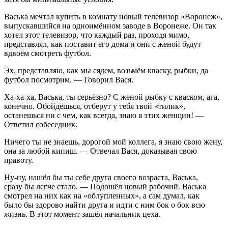
Васька мечтал купить в комнату новый телевизор «Воронеж»,
выпускавшийся на одноимённом заводе в Воронеже. Он так
хотел этот телевизор, что каждый раз, проходя мимо,
представлял, как поставит его дома и они с женой будут
вдвоём смотреть футбол.
Эх, представляю, как мы сядем, возьмём кваску, рыбки, да
футбол посмотрим. — Говорил Вася.
Ха-ха-ха, Васька, ты серьёзно? С женой рыбку с кваском, ага,
конечно. Обойдёшься, отберут у тебя твой «тилик»,
останешься ни с чем, как всегда, знаю я этих женщин! —
Ответил собеседник.
Ничего ты не знаешь, дорогой мой коллега, я знаю свою жену,
она за любой кипиш. — Отвечал Вася, доказывая свою
правоту.
Ну-ну, нашёл бы ты себе друга своего возраста, Васька,
сразу бы легче стало. — Подошёл новый рабочий. Васька
смотрел на них как на «облупленных», а сам думал, как
было бы здорово найти друга и идти с ним бок о бок всю
жизнь. В этот момент зашёл начальник цеха.