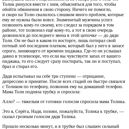
Толик ринулся вместе с ним, объясняться для того, чтобы
обойти обвинения в свою сторону. Ничего не помогло,
и скоро на Толю свалилось слишком много проблем, которые
ему не нужны были вовсе. Знаменитый мужчина успел
позвонить кому-то своему, кто следил за порядком в том
районе, тот позвонил ещё кому-то, а тот в свою очередь
дозвонился до последнего звена в этой цепочке — до дяди
Толи. Он не был в каком-то восторге, лишь потирал свой
потный лоб последним платком, который был у него в запасе
серого, линяющего от времени пиджака. Где-то он услышал
давно в телевизоре, что если вы чувствуете запах от вашего
пиджака, то его следует сразу постирать, так он и поступал,
брал и стирал его.
Дядя испытывал на себе три ступени — отрицание,
депрессию и принятие. После всех стадий он быстро связался
с Толиком по телефону, позвонив ему на домашний телефон.
Мама Толи подняла трубку и спросила:
Алло? — тяжелым от готовки голосом спросила мама Толика.
Это я, Серёга, Надя, позови, пожалуйста, Толика к трубке, —
сказал грозным голосом дядя Толика.
Прошло несколько минут, и в трубке был слышен сильный