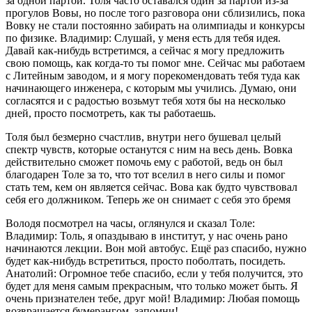
за одной партой. Толя часто оставался один за партой из-за
прогулов Вовы, но после того разговора они сблизились, пока
Вовку не стали постоянно забирать на олимпиады и конкурсы
по физике. Владимир: Слушай, у меня есть для тебя идея.
Давай как-нибудь встретимся, а сейчас я могу предложить
свою помощь, как когда-то ты помог мне. Сейчас мы работаем
с Литейным заводом, и я могу порекомендовать тебя туда как
начинающего инженера, с которым мы учились. Думаю, они
согласятся и с радостью возьмут тебя хотя бы на несколько
дней, просто посмотреть, как ты работаешь.
Толя был безмерно счастлив, внутри него бушевал целый
спектр чувств, которые останутся с ним на весь день. Вовка
действительно сможет помочь ему с работой, ведь он был
благодарен Толе за то, что тот вселил в него силы и помог
стать тем, кем он является сейчас. Вова как будто чувствовал
себя его должником. Теперь же он снимает с себя это бремя
Володя посмотрел на часы, оглянулся и сказал Толе:
Владимир: Толь, я опаздываю в институт, у нас очень рано
начинаются лекции. Вон мой автобус. Ещё раз спасибо, нужно
будет как-нибудь встретиться, просто поболтать, посидеть.
Анатолий: Огромное тебе спасибо, если у тебя получится, это
будет для меня самым прекрасным, что только может быть. Я
очень признателен тебе, друг мой! Владимир: Любая помощь
возвращается бумерангом, запомни!