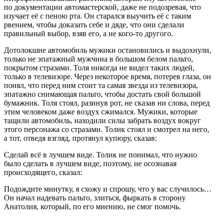
по документации автомастерской, даже не подозревая, что
изучает её с пеною рта. Он старался выучить её с таким
рвением, чтобы доказать себе и дяде, что они сделали
правильный выбор, взяв его, а не кого-то другого.
Дотолокшие автомобиль мужики остановились и выдохнули,
только не эпатажный мужчина в
боль
шом белом пальто,
покрытом стразами. Толя никогда не видел таких людей,
только в телевизоре. Через некоторое время, потерев глаза, он
понял, что перед ним стоит та самая звезда из телевизора,
эпатажно снимающая пальто, чтобы достать свой
боль
шой
бумажник. Толя стоял, разинув рот, не сказав ни слова, перед
этим человеком даже воздух сжимался. Мужики, которые
тащили автомобиль, находили силы забрать воздух вокруг
этого персонажа со стразами. Толик стоял и смотрел на него,
а тот, отведя взгляд, протянул купюру, сказав:
Сделай всё в лучшем виде. Толик не понимал, что нужно
было сделать в лучшем виде, поэтому, не осознавая
происходящего, сказал:
Подождите минутку, я схожу и спрошу, что у вас случилось…
Он начал надевать пальто, злиться, фыркать в сторону
Анатолия, который, по его мнению, не смог помочь.