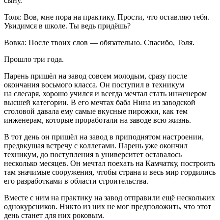
сыну.
Толя:
Вов, мне пора на практику. Прости, что оставляю тебя.
Увидимся в школе. Ты ведь придёшь?
Вовка:
После твоих слов — обязательно. Спасибо, Толя.
Прошло три года.
Парень пришёл на завод совсем молодым, сразу после
окончания восьмого класса. Он поступил в техникум
на слесаря, хорошо учился и всегда мечтал стать инженером
высшей категории. В его мечтах баба Нина из заводской
столовой давала ему самые вкусные пирожки, как тем
инженерам, которые проработали на заводе всю жизнь.
В тот день он пришёл на завод в приподнятом настроении,
предвкушая встречу с коллегами. Парень уже окончил
техникум, до поступления в университет оставалось
несколько месяцев. Он мечтал поехать на Камчатку, построить
там значимые сооружения, чтобы страна и весь мир гордились
его разработками в области строительства.
Вместе с ним на практику на завод отправили ещё нескольких
однокурсников. Никто из них не мог предположить, что этот
день станет для них роковым.