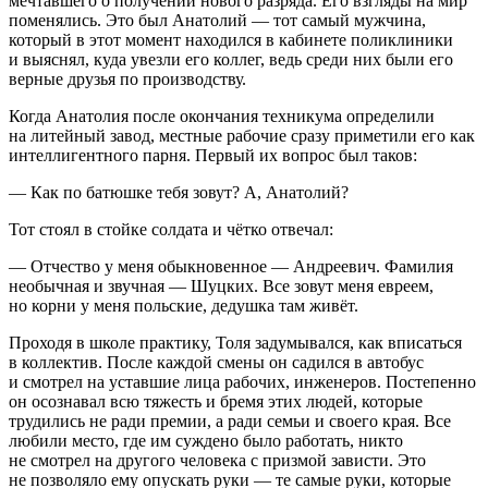
мечтавшего о получении нового разряда. Его взгляды на мир
поменялись. Это был Анатолий — тот самый мужчина,
который в этот момент находился в кабинете поликлиники
и выяснял, куда увезли его коллег, ведь среди них были его
верные друзья по производству.
Когда Анатолия после окончания техникума определили
на литейный завод, местные рабочие сразу приметили его как
интеллигентного парня. Первый их вопрос был таков:
— Как по батюшке тебя зовут? А, Анатолий?
Тот стоял в стойке солдата и чётко отвечал:
— Отчество у меня обыкновенное — Андреевич. Фамилия
необычная и звучная — Шуцких. Все зовут меня евреем,
но корни у меня польские, дедушка там живёт.
Проходя в школе практику, Толя задумывался, как вписаться
в коллектив. После каждой смены он садился в автобус
и смотрел на уставшие лица рабочих, инженеров. Постепенно
он осознавал всю тяжесть и бремя этих людей, которые
трудились не ради премии, а ради семьи и своего края. Все
любили место, где им суждено было работать, никто
не смотрел на другого человека с призмой зависти. Это
не позволяло ему опускать руки — те самые руки, которые