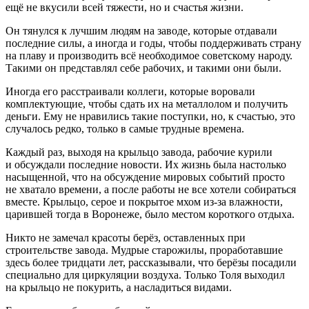
ещё не вкусили всей тяжести, но и счастья жизни.
Он тянулся к лучшим людям на заводе, которые отдавали
последние силы, а иногда и годы, чтобы поддерживать страну
на плаву и производить всё необходимое советскому народу.
Такими он представлял себе рабочих, и такими они были.
Иногда его расстраивали коллеги, которые воровали
комплектующие, чтобы сдать их на металлолом и получить
деньги. Ему не нравились такие поступки, но, к счастью, это
случалось редко, только в самые трудные времена.
Каждый раз, выходя на крыльцо завода, рабочие
курил
и
и обсуждали последние новости. Их жизнь была настолько
насыщенной, что на обсуждение мировых событий просто
не хватало времени, а после работы не все хотели собираться
вместе. Крыльцо, серое и покрытое мхом из-за влажности,
царившей тогда в Воронеже, было местом короткого отдыха.
Никто не замечал красоты берёз, оставленных при
строительстве завода. Мудрые старожилы, проработавшие
здесь более тридцати лет, рассказывали, что берёзы посадили
специально для циркуляции воздуха. Только Толя выходил
на крыльцо не по
курит
ь, а насладиться видами.