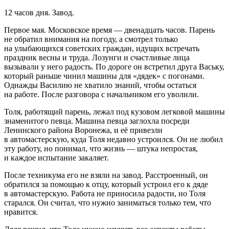
12 часов дня. Завод.
Первое мая. Московское время — две
надцат
ь часов. Парень
не обратил вн
иман
ия на погоду, а смотрел только
на улыбающихся советских граждан, идущих встречать
праздник весны и труда. Лозунги и счастливые лица
вызывали у него радость. По дороге он встретил друга Ваську,
который раньше чинил машины для «дядек» с погонами.
Однажды Василию не хватило знаний, чтобы остаться
на работе. После разговора с начальником его уволили.
Толя, работящий парень, лежал под кузовом легковой машины
знаменитого певца. Машина певца заглохла посреди
Ленинского района Воронежа, и её привезли
в автомастерскую, куда Толя недавно устроился. Он не любил
эту работу, но понимал, что жизнь — штука непростая,
и каждое испытание закаляет.
После техникума его не взяли на завод. Расстроенный, он
обратился за помощью к отцу, который устроил его к дяде
в автомастерскую. Работа не приносила радости, но Толя
старался. Он считал, что нужно заниматься только тем, что
нравится.