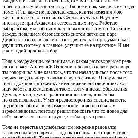
Владимир: Толь, да потихоньку, окончил десять классов
и решил поступать в институт. Ты помнишь, как ты мне тогда
помог?! Ты даже не представляешь, как ты изменил мою
жизнь после того разговора. Сейчас я учусь в Научном
институте при Академии естественных наук. Работаю
лаб
оран
том, мы работаем над новым проектом на Литейном
заводе, повышаем безопасность систем датчиков пара.
Директор завода выделил грант для тех, кто придумает, как
улучшить систему, а главное, улучшит её на практике. И мы
с командой прошли отбор.
Толя в недоумении, не понимая, о каком разговоре идёт речь,
спрашивает: Анатолий: Отлично, погоди, о каком разговоре
ты говоришь? Мне казалось, что ты начал учиться после того
случая, когда выиграл олимпиаду по физике. Я нормально,
почти доучился в техникуме на инженера-станочника, вот
ищу работу, просматривал твою газету и искал объявления.
Думал, может, нужны работники на завод, пошёл бы
по специальности. У меня разносторонняя специальность,
недавно я работал в автомастерской, хорошо себя там
зарекомендовал, поэтому решил поискать что-то новое для
себя, хочется чего-то по душе, чтобы прям грело.
Толя не переставал улыбаться, он искренне радовался
за своего давнего друга — одноклассника, с которым сидел