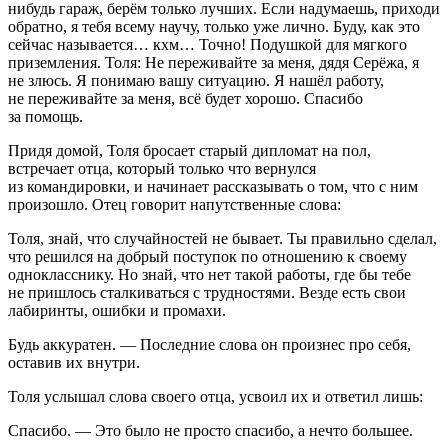
нибудь гараж, берём только лучших. Если надумаешь, приходи
обратно, я тебя всему научу, только уже лично. Буду, как это
сейчас называется… кхм… Точно! Подушкой для мягкого
приземления. Толя: Не переживайте за меня, дядя Серёжа, я
не злюсь. Я понимаю вашу ситуацию. Я нашёл работу,
не переживайте за меня, всё будет хорошо. Спасибо
за помощь.
Придя домой, Толя бросает старый дипломат на пол,
встречает отца, который только что вернулся
из командировки, и начинает рассказывать о том, что с ним
произошло. Отец говорит напутственные слова:
Толя, знай, что случайностей не бывает. Ты правильно сделал,
что решился на добрый поступок по отношению к своему
однокласснику. Но знай, что нет такой работы, где бы тебе
не пришлось сталкиваться с трудностями. Везде есть свои
лабиринты, ошибки и промахи.
Будь аккуратен. — Последние слова он произнес про себя,
оставив их внутри.
Толя услышал слова своего отца, усвоил их и ответил лишь:
Спасибо. — Это было не просто спасибо, а нечто
боль
шее.