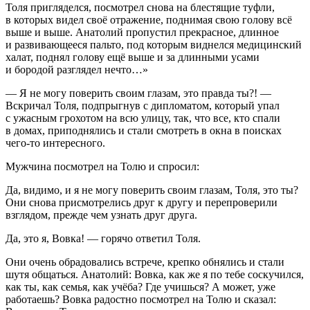
Толя пригляделся, посмотрел снова на блестящие туфли,
в которых видел своё отражение, поднимая свою голову всё
выше и выше. Анатолий пропустил прекрасное, длинное
и развивающееся пальто, под которым виднелся медицинский
халат, поднял голову ещё выше и за длинными усами
и бородой разглядел нечто…»
— Я не могу поверить своим глазам, это правда ты?! —
Вскричал Толя, подпрыгнув с дипломатом, который упал
с ужасным грохотом на всю улицу, так, что все, кто спали
в домах, приподнялись и стали смотреть в окна в поисках
чего-то интересного.
Мужчина посмотрел на Толю и спросил:
Да, видимо, и я не могу поверить своим глазам, Толя, это ты?
Они снова присмотрелись друг к другу и перепроверили
взглядом, прежде чем узнать друг друга.
Да, это я, Вовка! — горячо ответил Толя.
Они очень обрадовались встрече, крепко обнялись и стали
шутя общаться. Анатолий: Вовка, как же я по тебе соскучился,
как ты, как семья, как учёба? Где учишься? А может, уже
работаешь? Вовка радостно посмотрел на Толю и сказал: