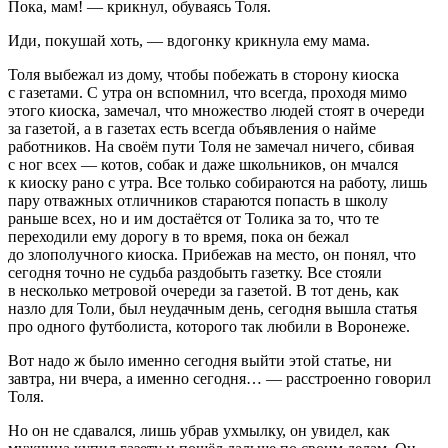
Пока, мам! — крикнул, обуваясь Толя.
Иди, покушай хоть, — вдогонку крикнула ему мама.
Толя выбежал из дому, чтобы побежать в сторону киоска
с газетами. С утра он вспомнил, что всегда, проходя мимо
этого киоска, замечал, что множество людей стоят в очереди
за газетой, а в газетах есть всегда объявления о найме
работников. На своём пути Толя не замечал ничего, сбивая
с ног всех — котов, собак и даже
школьни
ков, он мчался
к киоску рано с утра. Все только собираются на работу, лишь
пару отважных отличников стараются попасть в школу
раньше всех, но и им достаётся от Толика за то, что те
переходили ему дорогу в то время, пока он бежал
до злополучного киоска. Прибежав на место, он понял, что
сегодня точно не судьба раздобыть газетку. Все стояли
в несколько метровой очереди за газетой. В тот день, как
назло для Толи, был неудачным день, сегодня вышла статья
про одного футболиста, которого так любили в Воронеже.
Вот надо ж было именно сегодня выйти этой статье, ни
завтра, ни вчера, а именно сегодня… — расстроенно говорил
Толя.
Но он не сдавался, лишь убрав ухмылку, он увидел, как