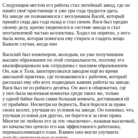
Следующим местом его работы стал литейный завод, где он
нашёл своё пристанище и уже три года трудится здесь.
На заводе он познакомился с весельчаком Васей, который
пришёл сюда два года назад и стал своим. Вася был предан
своему делу, крепко укоренился в системе завода и стал
неотъемлемой частью коллектива. Ходил он опрятно, у него
была жена, которая помогала ему стирать и гладить вещи.
Бывали случаи, когда они
Василий был инженером, молодым, но уже получившим
высшее образование по этой специальности, поэтому его
квалифицировали как сотрудника с высшим образованием.
Он, как и Толя, заинтересовался заводом ещё во время
школьной практики, где познакомился с рабочим, который
рассказал ему обо всех подводных камнях работы на заводе.
Вася был не из робкого десятка. Он жил в общежитии, где
у них была маленькая комнатка среди таких же, только
у одной бабки была самая
боль
шая комната, доставшаяся ей
от прабабки. Несмотря на бедность, Вася боролся за права
своих коллег, улучшая их условия на заводе. Он понимал, что,
улучшая условия для других, он борется и за свои права.
Многие не любили его за эти «выскочки», называя выскочкой,
но начальство ценило его как эффективного работника,
перевыполняющего план. Взамен они могли улучшить
хотя бы минимальные условия.