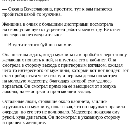
— Оксана Вячеславовна, простите, тут к вам пытается
пробиться какой-то мужчина.
Женщина в очках с
боль
шими диоптриями посмотрела
на свою уставшую от утренней работы медсестру. Её ответ
последовал незамедлительно:
— Впустите этого буйного ко мне.
Она не стала ждать, когда мужчина сам пробьётся через толпу
желающих попасть к ней, и впустила его в кабинет. Она
смотрела в сторону выхода с притворным взглядом, ожидая
чего-то интересного от мужчины, который вот-вот войдёт. Тот
стал пробираться через толпу и первым делом посмотрел
на молодую медсестру, благодаря которой ему удалось
ворваться. Он смотрел прямо на её вьющиеся от воздуха
локоны, на её острый и пронзающий взгляд.
Остальные люди, стоявшие около кабинета, злились
и ругались на мужчину, показывая, что он нарушает правила
очереди, но его это не волновало. Медсестра показала ему
рукой, куда двигаться. Он посмотрел в указанную сторону
и прошёл к женщине.