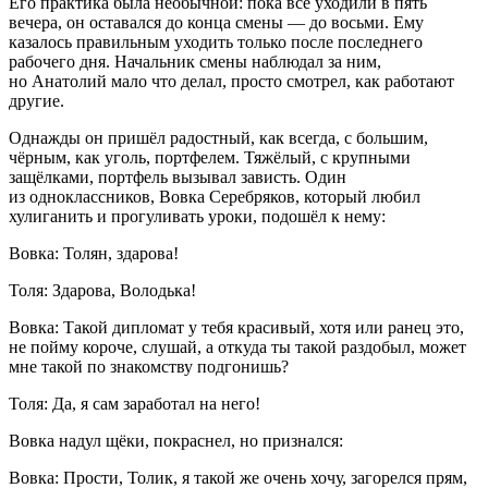
Его практика была необычной: пока все уходили в пять
вечера, он оставался до конца смены — до восьми. Ему
казалось правильным уходить только после последнего
рабочего дня. Начальник смены наблюдал за ним,
но Анатолий мало что делал, просто смотрел, как работают
другие.
Однажды он пришёл радостный, как всегда, с
боль
шим,
чёрным, как уголь, портфелем. Тяжёлый, с крупными
защёлками, портфель вызывал зависть. Один
из одноклассников, Вовка Серебряков, который любил
хули
ганить и прогуливать уроки, подошёл к нему:
Вовка:
Толян, здарова!
Толя:
Здарова, Володька!
Вовка:
Такой дипломат у тебя красивый, хотя или ранец это,
не пойму короче, слушай, а откуда ты такой раздобыл, может
мне такой по знакомству подгонишь?
Толя:
Да, я сам заработал на него!
Вовка надул щёки, покраснел, но признался:
Вовка:
Прости, Толик, я такой же очень хочу, загорелся прям,