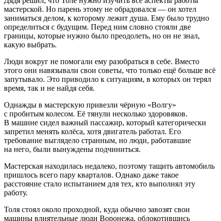
Дядя решил, что Толе нужно изучить все аспекты работы
мастерской. Но парень этому не обрадовался — он хотел
заниматься делом, к которому лежит душа. Ему было трудно
определиться с будущим. Перед ним словно стояли две
границы, которые нужно было преодолеть, но он не знал,
какую выбрать.
Люди вокруг не помогали ему разобраться в себе. Вместо
этого они навязывали свои советы, что только ещё
боль
ше всё
запутывало. Это приводило к ситуациям, в которых он терял
время, так и не найдя себя.
Однажды в мастерскую привезли чёрную «Волгу»
с пробитым
колес
ом. Её тянули несколько здоровяков.
В машине сидел важный пассажир, который категорически
запретил менять
колёс
а, хотя двигатель работал. Его
требование выглядело странным, но люди, работавшие
на него, были вынуждены подчиниться.
Мастерская находилась недалеко, поэтому тащить автомобиль
пришлось всего пару кварталов. Однако даже такое
расстояние стало испытанием для тех, кто выполнял эту
работу.
Толя стоял около проходной, куда обычно завозят свои
машины влиятельные люди Воронежа, облокотившись