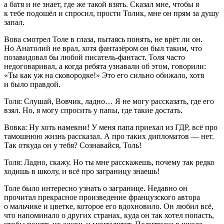
а батя и не знает, где же такой взять. Сказал мне, чтобы я
к тебе подошёл и спросил, прости Толик, мне он прям за душу
запал.
Вова смотрел Толе в глаза, пытаясь понять, не врёт ли он.
Но Анатолий не врал, хотя фантазёром он был таким, что
позавидовал бы любой писатель-фантаст. Толя часто
недоговаривал, а когда ребята узнавали об этом, говорили:
«Ты как уж на сковородке!» Это его сильно обижало, хотя
и было правдой.
Толя:
Слушай, Вовчик, ладно… Я не могу рассказать, где его
взял. Но, я могу спросить у папы, где такие достать.
Вовка:
Ну хоть намекни! У меня папа приехал из ГДР, всё про
тамошнюю жизнь рассказал. А про таких дипломатов — нет.
Так откуда он у тебя? Сознавайся, Толь!
Толя:
Ладно, скажу. Но ты мне расскажешь, почему так редко
ходишь в школу, и всё про заграницу знаешь!
Толе было интересно узнать о загранице. Недавно он
прочитал прекрасное произведение французского автора
о мальчике и цветке, которое его вдохновило. Он любил всё,
что напоминало о других странах, куда он так хотел попасть,