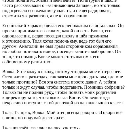
чтобы понять их жизнь и менталитет. Политруки в школе
часто рассказывали о «загнивающем Западе», но это только
подогревало его желание узнавать, а не деградировать,
стремиться к развитию, а не к разрушению.
Его пылкий характер делал его непохожим на остальных. Он
просил принимать его таким, какой он есть. Вовка, его
одноклассник, редко посещал школу и шёл прямиком
к отчислению. Толя хотел помочь ему, ведь тот был его
другом. Анатолий не был ярым сторонником образования,
но любил познавать новое, посещая занятия выборочно. Он
знал, что помощь Вовке может стать шагом к его
собственному развитию.
Вовка:
Я не хожу в школу, потому что дома мне интереснее.
Отец часто в разъездах, так зачем мне пропадать там, где мне
только противно? Вся эта система просто давит. А ребята
только и ждут случая, чтобы подставить. Помнишь собрание?
Только ты не поднял руку, чтобы позвать моих родителей
к директору за то, что я высказал Косте. Он ведь тогда
некрасиво поступил с той девочкой из параллельного класса.
Толя:
Ты прав, Вовка. Мой отец всегда говорит: «Говори всё
в лицо, но подумай десять раз».
Толя перевёл разговор на другую тему: