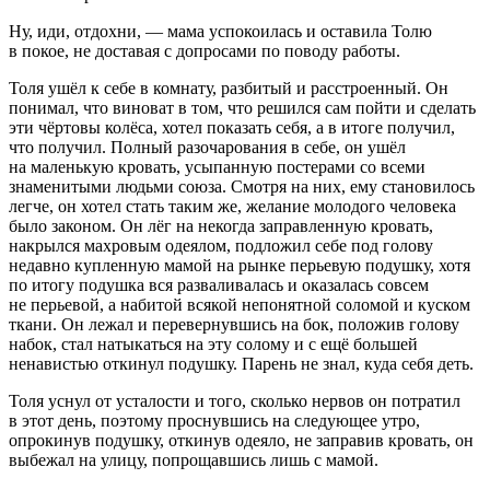
Ну, иди, отдохни, — мама успокоилась и оставила Толю
в покое, не доставая с допросами по поводу работы.
Толя ушёл к себе в комнату, разбитый и расстроенный. Он
понимал, что
вино
ват в том, что решился сам пойти и сделать
эти чёртовы
колёс
а, хотел показать себя, а в итоге получил,
что получил. Полный разочарования в себе, он ушёл
на маленькую кровать, усыпанную постерами со всеми
знаменитыми людьми союза. Смотря на них, ему становилось
легче, он хотел стать таким же, желание молодого человека
было законом. Он лёг на некогда заправленную кровать,
накрылся махровым одеялом, подложил себе под голову
недавно купленную мамой на рынке перьевую подушку, хотя
по итогу подушка вся разваливалась и оказалась совсем
не перьевой, а набитой всякой непонятной соломой и куском
ткани. Он лежал и перевернувшись на бок, положив голову
набок, стал натыкаться на эту солому и с ещё
боль
шей
ненавистью откинул подушку. Парень не знал, куда себя деть.
Толя уснул от усталости и того, сколько нервов он потратил
в этот день, поэтому проснувшись на следующее утро,
опрокинув подушку, откинув одеяло, не заправив кровать, он
выбежал на улицу, попрощавшись лишь с мамой.