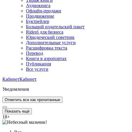
Тираж книги
Аудиокнига
Офлайн-продажи
Продвижение
Буктрейлер
Большой издательский пакет
Rideró для бизнеса
Юридический советник
Дополнительные услуги
Расшифровка текста
Перевод
Книги в аэропортах
Публикация
Все услуги
Кабинет
Кабинет
Уведомления
Отметить все как прочитанные
Показать ещё
18
+