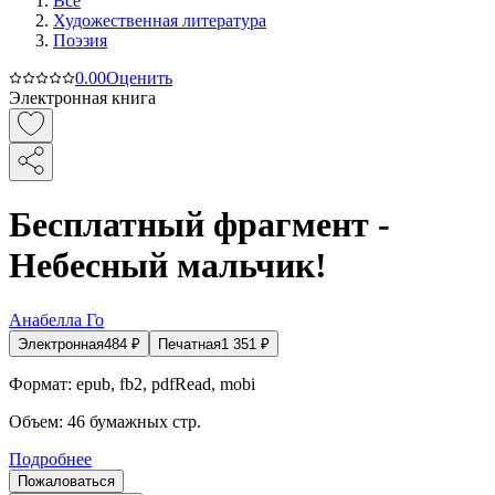
Все
Художественная литература
Поэзия
0.0
0
Оценить
Электронная книга
Бесплатный фрагмент -
Небесный мальчик!
Анабелла Го
Электронная
484
₽
Печатная
1 351
₽
Формат:
epub, fb2, pdfRead, mobi
Объем:
46
бумажных стр.
Подробнее
Пожаловаться