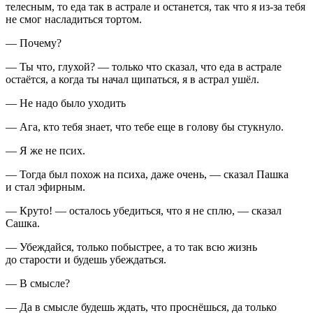
телесным, то еда так в астрале и останется, так что я из-за тебя
не смог насладиться тортом.
— Почему?
— Ты что, глухой? — только что сказал, что еда в астрале
остаётся, а когда ты начал щипаться, я в астрал ушёл.
— Не надо было уходить
— Ага, кто тебя знает, что тебе еще в голову бы стукнуло.
— Я же не псих.
— Тогда был похож на психа, даже очень, — сказал Пашка
и стал эфирным.
— Круто! — осталось убедиться, что я не сплю, — сказал
Сашка.
— Убеж
дайс
я, только побыстрее, а то так всю жизнь
до старости и будешь убеждаться.
— В смысле?
— Да в смысле будешь ждать, что проснёшься, да только