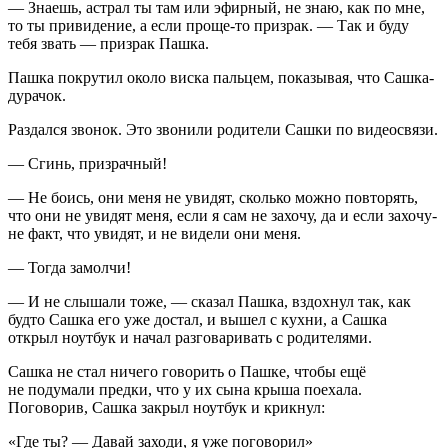
— Знаешь, астрал ты там или эфирный, не знаю, как по мне,
то ты привидение, а если проще-то призрак. — Так и буду
тебя звать — призрак Пашка.
Пашка покрутил около виска пальцем, показывая, что Сашка-
дурачок.
Раздался звонок. Это звонили родители Сашки по видеосвязи.
— Сгинь, призрачный!
— Не боись, они меня не увидят, сколько можно повторять,
что они не увидят меня, если я сам не захочу, да и если захочу-
не факт, что увидят, и не видели они меня.
— Тогда замолчи!
— И не слышали тоже, — сказал Пашка, вздохнул так, как
будто Сашка его уже достал, и вышел с кухни, а Сашка
открыл ноутбук и начал разговаривать с родителями.
Сашка не стал ничего говорить о Пашке, чтобы ещё
не подумали предки, что у их сына крыша поехала.
Поговорив, Сашка закрыл ноутбук и крикнул:
«Где ты? — Давай заходи, я уже поговорил»