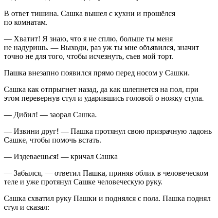
В ответ тишина. Сашка вышел с кухни и прошёлся
по комнатам.
— Хватит! Я знаю, что я не сплю, больше ты меня
не на
дури
шь. — Выходи, раз уж ты мне объявился, значит
точно не для того, чтобы исчезнуть, съев мой торт.
Пашка внезапно появился прямо перед носом у Сашки.
Сашка как отпрыгнет назад, да как шлепнется на пол, при
этом перевернув стул и ударившись головой о ножку стула.
— Дибил! — заорал Сашка.
— Извини друг! — Пашка протянул свою призрачную ладонь
Сашке, чтобы помочь встать.
— Издеваешься! — кричал Сашка
— Забылся, — ответил Пашка, приняв облик в человеческом
теле и уже протянул Сашке человеческую руку.
Сашка схватил руку Пашки и поднялся с пола. Пашка поднял
стул и сказал: