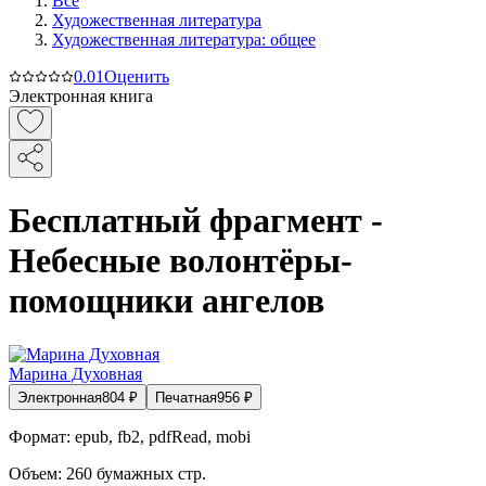
Все
Художественная литература
Художественная литература: общее
0.0
1
Оценить
Электронная книга
Бесплатный фрагмент -
Небесные волонтёры-
помощники ангелов
Марина Духовная
Электронная
804
₽
Печатная
956
₽
Формат:
epub, fb2, pdfRead, mobi
Объем:
260
бумажных стр.