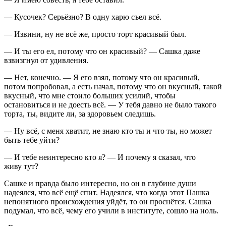
— Кусочек? Серьёзно? В одну харю съел всё.
— Извини, ну не всё же, просто торт красивый был.
— И ты его ел, потому что он красивый? — Сашка даже
взвизгнул от удивления.
— Нет, конечно. — Я его взял, потому что он красивый,
потом попробовал, а есть начал, потому что он вкусный, такой
вкусный, что мне стоило больших усилий, чтобы
остановиться и не доесть всё. — У тебя давно не было такого
торта, ты, видите ли, за здоровьем следишь.
— Ну всё, с меня хватит, не знаю кто ты и что ты, но может
быть тебе уйти?
— И тебе неинтересно кто я? — И почему я сказал, что
живу тут?
Сашке и правда было интересно, но он в глубине души
надеялся, что всё ещё спит. Надеялся, что когда этот Пашка
непонятного происхождения уйдёт, то он проснётся. Сашка
подумал, что всё, чему его учили в институте, сошло на ноль.