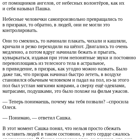
от помощников ангелов, от небесных волонтёров, как их
и себя называл Пашка.
Небесные человечки самопроизвольно превращались то
в призраки, то обратно, в людей, они не могли это
контролировать.
Они то смеялись, то начинали плакать, чихали и кашляли,
кричали и резко переходили на шёпот. Двигались то очень
медленно, а потом вдруг начинали бежать и прыгать,
кувыркаться, издавая при этом непонятные звуки и постоянно
перевоплощаясь из телесного тела в астральное,
в привидение, в призрак, как угодно можно назвать. Было
даже так, что призрак начинал быстро лететь, в воздухе
становился обычным человеком и падал на пол, из-за этого
пол был устлан мягкими коврами, а сверху ещё одеялами,
матрасами, подушками, это было похоже на фильм ужасов.
— Теперь понимаешь, почему мы тебя позвали? –спросила
Олеся.
— Понимаю, — ответил Сашка.
В этот момент Сашка понял, что нельзя просто сбежать
и оставить людей в таком состоянии, у него сердце сжалось