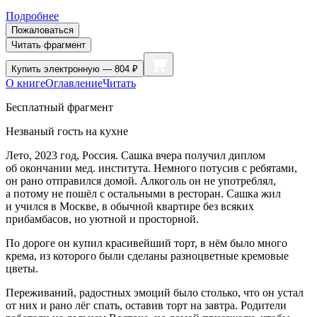
Подробнее
Пожаловаться
Читать фрагмент
Купить
электронную — 804 ₽
О книге
Оглавление
Читать
Бесплатный фрагмент
Незваный гость на кухне
Лето, 2023 год,
Росси
я. Сашка вчера получил диплом
об окончании мед. института. Немного потусив с ребятами,
он рано отправился домой.
Алкогол
ь он не употреблял,
а потому не пошёл с остальными в ресторан. Сашка жил
и учился в Москве, в обычной квартире без всяких
прибамбасов, но уютной и просторной.
По дороге он купил красивейший торт, в нём было много
крема, из которого были сделаны разноцветные кремовые
цветы.
Переживаний, радостных эмоций было столько, что он устал
от них и рано лёг спать, оставив торт на завтра. Родители