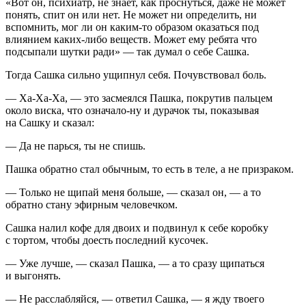
«Вот он, психиатр, не знает, как проснуться, даже не может
понять, спит он или нет. Не может ни определить, ни
вспомнить, мог ли он каким-то образом оказаться под
влиянием каких-либо веществ. Может ему ребята что
подсыпали шутки ради» — так думал о себе Сашка.
Тогда Сашка сильно ущипнул себя. Почувствовал боль.
— Ха-Ха-Ха, — это засмеялся Пашка, покрутив пальцем
около виска, что означало-ну и дурачок ты, показывая
на Сашку и сказал:
— Да не парься, ты не спишь.
Пашка обратно стал обычным, то есть в теле, а не призраком.
— Только не щипай меня больше, — сказал он, — а то
обратно стану эфирным человечком.
Сашка налил кофе для двоих и подвинул к себе коробку
с тортом, чтобы доесть последний кусочек.
— Уже лучше, — сказал Пашка, — а то сразу щипаться
и выгонять.
— Не расслабляйся, — ответил Сашка, — я жду твоего