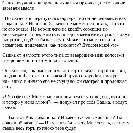
Сашка отучился на врача психиатра-нарколога, в его голове
забегали мысли:
«По пьяне мог перепутать квартиры, но он не пьяный, и как
сюда попал? Не пьяный-значит не может не понять, что это
не его жилье. Не вор-ничего не крадёт, совершенно
не собирается прекращать есть торт и меня не испугался, даже
напротив, ведёт себя как дома. Может это мне тест или
розыгрыш придумали, как психиатру? Дурдом какой-то»
Сашка от наглости этого типа со взъерошенными волосами
и хорошим аппетитом просто опешил.
Он смотрел, как быстро исчезает торт прямо с коробки. Тип,
поедавший его, ел торт ложкой прямо с коробки, смотрел
на Сашку, и ничего его не смущало, он смотрел и продолжал
есть.
«Чё за фигня? Может мне диплом чем намазали, подшутили
и теперь у меня глюки?» — подумал про себя Сашка, а вслух
сказал:
— Ты кто? Как сюда попал? И какого жрешь мой торт? Ты
совсем обнаглел? — И куда в тебя лезет? Мне оставь, если сам
съешь весь торт, то плохо тебе будет.