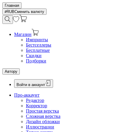
Главная
RUB
Сменить валюту
Магазин
Импринты
Бестселлеры
Бесплатные
Скидки
Подборки
Автору
Войти в аккаунт
Про-аккаунт
Редактор
Корректор
Простая верстка
Сложная верстка
Дизайн обложки
Иллюстрации