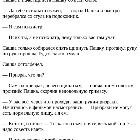
— Да тебе психиатр нужен, — заорал Пашка и быстро
перебрался со стула на подоконник.
— Я сам психиатр.
— Псих ты, а не психиатр, чему только вас там учат.
Сашка только собирался опять щипнуть Пашку, протянул руку,
но рука прошла, будто сквозь туман.
Сашка остолбенел.
— Призрак что ли?
— Сам ты призрак, нечего щипаться, — обиженном голосом
произнёс Пашка, скорчив недовольную гримасу.
— У вас всё, через что проходят ваши руки-призраки.
Начитались и фильмов насмотрелись. — Призраки не могут
есть нормальную пищу, а я ем.
— Кстати, о пище. — Ты какого съел почти весь мой торт? —
надо совесть иметь.
— Я имею совесть, я тебе оставил.