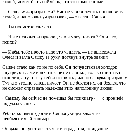
людей, может быть поймёшь, что это такое с ними
— С людьми-призраками? Нас не учили лечить наполовину
людей, а наполовину-призраков, — ответил Сашка
— Ты посмотри сначала
— Я же психиатр-нарколог, чем я могу помочь? Они что,
психи?
— Идём, тебе просто надо это увидеть, — не выдержала
Олеся и взяла Сашку за руку, потянув внутрь здания.
Сашке стало как-то не по себе. Он почувствовал холодок
внутри, он даже и лечить ещё не начинал, только институт
окончил, а тут сразу тебе-поставить диагноз людям-призракам.
Тут кто угодно занервничает. Он не боялся их, он боялся, что
не сможет оправдать надежды этих наполовину людей.
«Самому бы сейчас не помешал бы психиатр» — с иронией
подумал Сашка.
Ребята вошли в здание и Сашка увидел какой-то
необъяснимый кошмар.
Он даже почувствовал ужас и страдания, исходящие