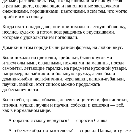
детьми, развлекались тем, что окрашивали всё вокруг себя
в разные цвета, сверкающие и наполненные звездочками,
снежинками, горошинками, цветочками, всем тем, что могло
прийти им в голову.
Когда им это надоедало, они принимали телесную оболочку,
неслись куда-то, а потом возвращались с вкусняшками,
которые с удовольствием поглощали.
Домики в этом городе были разной формы, на любой вкус.
Были похожи на цветочки, грибочки, были круглыми
и треугольными, овальными, похожими на машины, поезда,
самолёты, летающие тарелки, на предметы кухонной утвари,
например, на чайник или большую кружку, а еще были
домики-рыбки, дельфинчики, черепашки, ваньки-кубаньки,
паучки, змейки, этот список можно продолжать
до бесконечности.
Было небо,
травк
а, облачка, деревья и цветочки, фонтанчики,
птички, мушки, жучки и паучки, собачки и кошечки — всё,
как в нормальном мире.
— А обратно я смогу вернуться? — спросил Сашка
— А тебе уже обратно захотелось? — спросил Пашка, и тут же