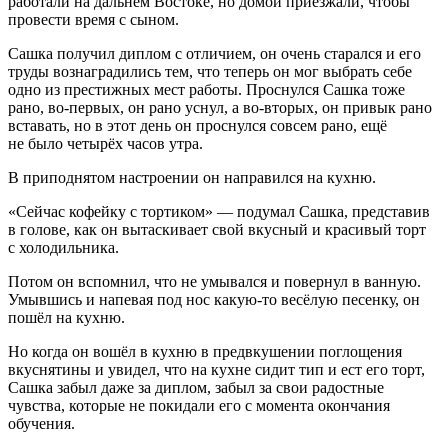
работали на дальнем Востоке, но домой приезжали, чтобы
провести время с сыном.
Сашка получил диплом с отличием, он очень старался и его
труды вознаградились тем, что теперь он мог выбрать себе
одно из престижных мест работы. Проснулся Сашка тоже
рано, во-первых, он рано уснул, а во-вторых, он привык рано
вставать, но в этот день он проснулся совсем рано, ещё
не было четырёх часов утра.
В приподнятом настроении он направился на кухню.
«Сейчас кофейку с тортиком» — подумал Сашка, представив
в голове, как он вытаскивает свой вкусный и красивый торт
с холодильника.
Потом он вспомнил, что не умывался и повернул в ванную.
Умывшись и напевая под нос какую-то весёлую песенку, он
пошёл на кухню.
Но когда он вошёл в кухню в предвкушении поглощения
вкуснятины и увидел, что на кухне сидит тип и ест его торт,
Сашка забыл даже за диплом, забыл за свои радостные
чувства, которые не покидали его с момента окончания
обучения.