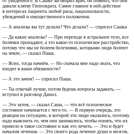
от увиденного. В Сашке заговорил врач, он помнил, что они
давали клятву Гиппократа. Самое главное в ней-действие
в интересах пациента любой расы,
нацио
нальности,
убеждений и имущественного положения.
— А анализы вы тут делали? Что делали? — спросил Сашка
— Да какие анализы? — При переходе в астральное тело, все
болячки пропадают, а это какое-то психическое расстройство,
потому что мы не болеем болезнями, которыми люди болеют
на земле, — сказал Паша.
— Ясно, тогда начнём. — Но сначала мне надо знать, что
входит в ваши обязанности?
— А это зачем? — спросил Паша.
— Ты отвечай лучше, потом будешь вопросы задавать, —
вступил в разговор Данил.
— Это затем, — сказал Саша, — что всё психическое
состояние начинается с чего-то. — В первую очередь, это
реакция на ситуацию, в которой эти люди оказались, поэтому
надо выяснить то, чем они занимались, чтобы понять, что их
привело в такое состояние и как это лечить. — Это и будет
началом лечения. — Это своего рода лечение души и мозгов,