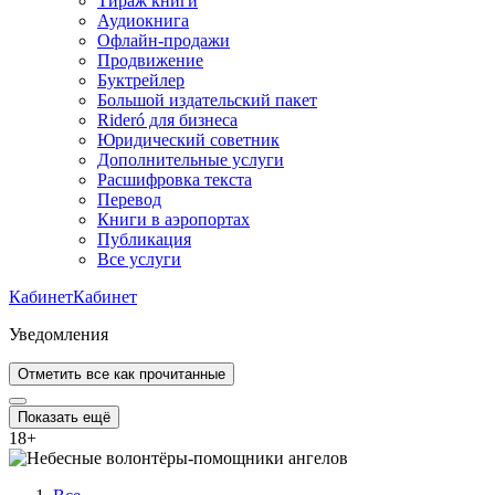
Тираж книги
Аудиокнига
Офлайн-продажи
Продвижение
Буктрейлер
Большой издательский пакет
Rideró для бизнеса
Юридический советник
Дополнительные услуги
Расшифровка текста
Перевод
Книги в аэропортах
Публикация
Все услуги
Кабинет
Кабинет
Уведомления
Отметить все как прочитанные
Показать ещё
18
+