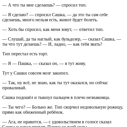
— А что ты мне сделаешь? — спросил тип.
— Я сделаю? — спросил Сашка, — да это ты сам себе
сделаешь, много нельзя есть, живот будет болеть.
— Хоть бы спросил, как меня зовут, — ответил тип.
— Слушай, да ты наглый, как бульдозер, — сказал Сашка, —
ты что тут делаешь? — И, ладно, — как тебя звать?
Тип перестал есть торт.
— Я — Пашка, — сказал он, — я тут живу.
Тут у Сашки совсем мозг закипел.
— Так, ну всё, не знаю, как ты тут оказался, но сейчас
проваливай.
Сашка подошёл и тыкнул пальцем в плечо незнакомца.
— Ты чего? — Больно же. Тип скорчил недовольную рожицу,
прямо как обиженный ребёнок.
— Ага, не нравится, — с удовольствием в голосе сказал
Сашка и начал щипать Пашку со всей силы.