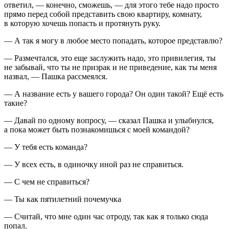
ответил, — конечно, сможешь, — для этого тебе надо просто
прямо перед собой представить свою квартиру, комнату,
в которую хочешь попасть и протянуть руку.
— А так я могу в любое место попадать, которое представлю?
— Размечтался, это еще заслужить надо, это привилегия, ты
не забывай, что ты не призрак и не приведение, как ты меня
назвал, — Пашка рассмеялся.
— А название есть у вашего города? Он один такой? Ещё есть
такие?
— Давай по одному вопросу, — сказал Пашка и улыбнулся,
а пока может быть познакомишься с моей командой?
— У тебя есть команда?
— У всех есть, в одиночку иной раз не справиться.
— С чем не справиться?
— Ты как пят
илетн
ий почемучка
— Считай, что мне один час отроду, так как я только сюда
попал.