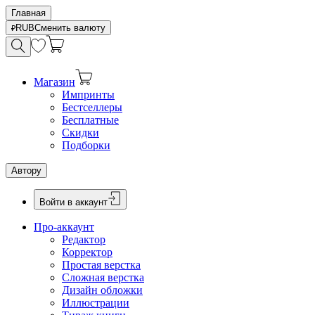
Главная
RUB
Сменить валюту
Магазин
Импринты
Бестселлеры
Бесплатные
Скидки
Подборки
Автору
Войти в аккаунт
Про-аккаунт
Редактор
Корректор
Простая верстка
Сложная верстка
Дизайн обложки
Иллюстрации