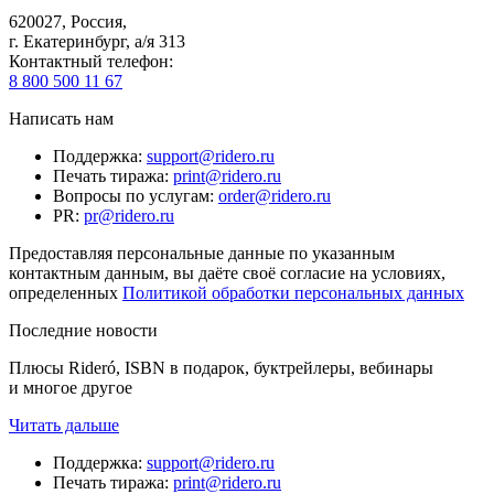
620027
,
Россия
,
г. Екатеринбург, а/я 313
Контактный телефон
:
8 800 500 11 67
Написать нам
Поддержка
:
support@ridero.ru
Печать тиража
:
print@ridero.ru
Вопросы по услугам
:
order@ridero.ru
PR
:
pr@ridero.ru
Предоставляя персональные данные по указанным
контактным данным, вы даёте своё согласие на условиях,
определенных
Политикой обработки персональных данных
Последние новости
Плюсы Rideró, ISBN в подарок, буктрейлеры, вебинары
и многое другое
Читать дальше
Поддержка
:
support@ridero.ru
Печать тиража
:
print@ridero.ru