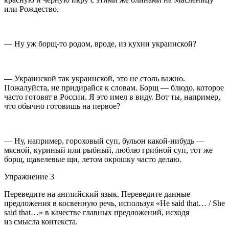
или Рождество.
— Ну уж борщ-то родом, вроде, из кухни
украи
нской?
—
Украи
нской так
украи
нской, это не столь важно.
Пожалуйста, не придирайся к словам. Борщ — блюдо, которое
часто готовят в
Росси
и. Я это имел в виду. Вот ты, например,
что обычно готовишь на первое?
— Ну, например, гороховый суп, бульон какой-нибудь —
мясной, куриный или рыбный, люблю грибной суп, тот же
борщ, щавелевые щи, летом окрошку часто делаю.
Упражнение 3
Переведите на английский язык. Переведите данные
предложения в косвенную речь, используя «He said that… / She
said that…» в качестве главных предложений, исходя
из смысла контекста.