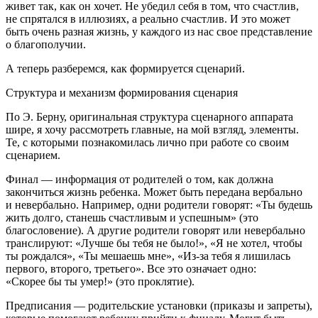
живет так, как он хочет. Не убедил себя в том, что счастлив,
не спрятался в иллюзиях, а реально счастлив. И это может
быть очень разная жизнь, у каждого из нас свое представление
о благополучии.
А теперь разберемся, как формируется сценарий.
Структура и механизм формирования сценария
По Э. Берну, оригинальная структура сценарного аппарата
шире, я хочу рассмотреть главные, на мой взгляд, элементы.
Те, с которыми познакомилась лично при работе со своим
сценарием.
Финал
— информация от родителей о том, как должна
закончиться жизнь ребенка. Может быть передана вербально
и невербально. Например, одни родители говорят: «Ты будешь
жить долго, станешь счастливым и успешным» (это
благословение). А другие родители говорят или невербально
транслируют: «Лучше бы тебя не было!», «Я не хотел, чтобы
ты рождался», «Ты мешаешь мне», «Из-за тебя я лишилась
первого, второго, третьего». Все это означает одно:
«Скорее бы ты умер!» (это проклятие).
Предписания
— родительские установки (приказы и запреты),