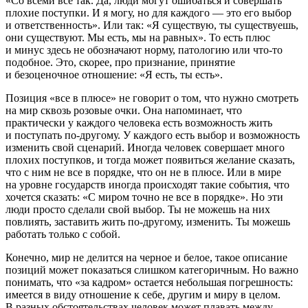
«Со всеми все так. Да, люди могут ошибаться и совершать
плохие поступки. И я могу, но для каждого — это его выбор
и ответственность». Или так: «Я существую, ты существуешь,
они существуют. Мы есть, мы на равных». То есть плюс
и минус здесь не обозначают норму, патологию или что-то
подобное. Это, скорее, про признание, принятие
и безоценочное отношение: «Я есть, ты есть».
Позиция «все в плюсе» не говорит о том, что нужно смотреть
на мир сквозь розовые очки. Она напоминает, что
практически у каждого человека есть возможность жить
и поступать по-другому. У каждого есть выбор и возможность
изменить свой сценарий. Иногда человек совершает много
плохих поступков, и тогда может появиться желание сказать,
что с ним не все в порядке, что он не в плюсе. Или в мире
на уровне государств иногда происходят такие события, что
хочется сказать: «С миром точно не все в порядке». Но эти
люди просто сделали свой выбор. Ты не можешь на них
повлиять, заставить жить по-другому, изменить. Ты можешь
работать только с собой.
Конечно, мир не делится на черное и белое, такое описание
позиций может показаться слишком категоричным. Но важно
понимать, что «за кадром» остается небольшая погрешность:
имеется в виду отношение к себе, другим и миру в целом.
В разных обстоятельствах человек может плавать между