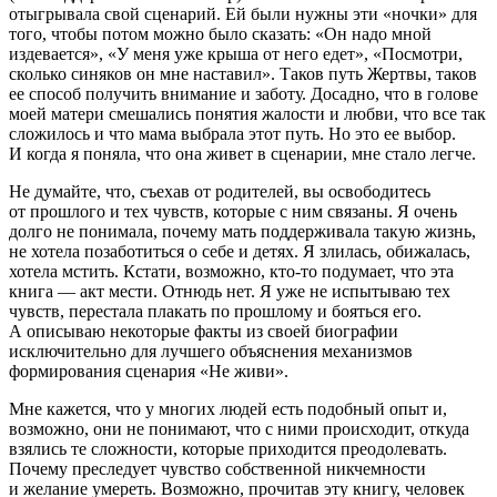
отыгрывала свой сценарий. Ей были нужны эти «ночки» для
того, чтобы потом можно было сказать: «Он надо мной
издевается», «У меня уже крыша от него едет», «Посмотри,
сколько синяков он мне наставил». Таков путь Жертвы, таков
ее способ получить внимание и заботу. Досадно, что в голове
моей матери смешались понятия жалости и любви, что все так
сложилось и что мама выбрала этот путь. Но это ее выбор.
И когда я поняла, что она живет в сценарии, мне стало легче.
Не думайте, что, съехав от родителей, вы освободитесь
от прошлого и тех чувств, которые с ним связаны. Я очень
долго не понимала, почему мать поддерживала такую жизнь,
не хотела позаботиться о себе и детях. Я злилась, обижалась,
хотела мстить. Кстати, возможно, кто-то подумает, что эта
книга — акт мести. Отнюдь нет. Я уже не испытываю тех
чувств, перестала плакать по прошлому и бояться его.
А описываю некоторые факты из своей биографии
исключительно для лучшего объяснения механизмов
формирования сценария «Не живи».
Мне кажется, что у многих людей есть подобный опыт и,
возможно, они не понимают, что с ними происходит, откуда
взялись те сложности, которые приходится преодолевать.
Почему преследует чувство собственной никчемности
и желание умереть. Возможно, прочитав эту книгу, человек