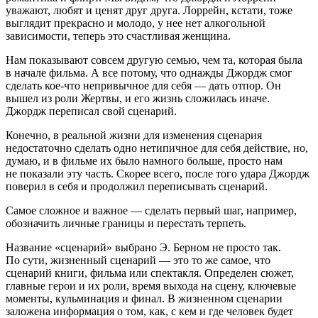
уважают, любят и ценят друг друга. Лоррейн, кстати, тоже
выглядит прекрасно и молодо, у нее нет алкогольной
зависимости, теперь это счастливая женщина.
Нам показывают совсем другую семью, чем та, которая была
в начале фильма. А все потому, что однажды Джордж смог
сделать кое-что непривычное для себя — дать отпор. Он
вышел из роли Жертвы, и его жизнь сложилась иначе.
Джордж переписал свой сценарий.
Конечно, в реальной жизни для изменения сценария
недостаточно сделать одно нетипичное для себя действие, но,
думаю, и в фильме их было намного больше, просто нам
не показали эту часть. Скорее всего, после того удара Джордж
поверил в себя и продолжил переписывать сценарий.
Самое сложное и важное — сделать первый шаг, например,
обозначить личные границы и перестать терпеть.
Название «сценарий» выбрано Э. Берном не просто так.
По сути, жизненный сценарий — это то же самое, что
сценарий книги, фильма или спектакля. Определен сюжет,
главные герои и их роли, время выхода на сцену, ключевые
моменты, кульминация и финал. В жизненном сценарии
заложена информация о том, как, с кем и где человек будет