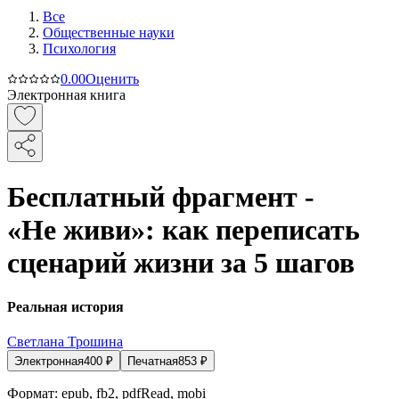
Все
Общественные науки
Психология
0.0
0
Оценить
Электронная книга
Бесплатный фрагмент -
«Не живи»: как переписать
сценарий жизни за 5 шагов
Реальная история
Светлана Трошина
Электронная
400
₽
Печатная
853
₽
Формат:
epub, fb2, pdfRead, mobi