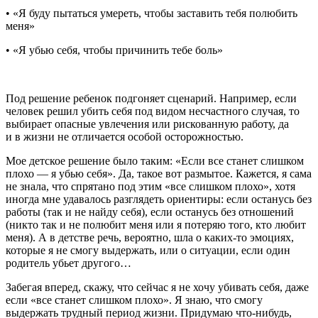
• «Я буду пытаться умереть, чтобы заставить тебя полюбить
меня»
• «Я убью себя, чтобы причинить тебе боль»
Под решение ребенок подгоняет сценарий. Например, если
человек решил убить себя под видом несчастного случая, то
выбирает опасные увлечения или рискованную работу, да
и в жизни не отличается особой осторожностью.
Мое детское решение было таким: «Если все станет слишком
плохо — я убью себя». Да, такое вот размытое. Кажется, я сама
не знала, что спрятано под этим «все слишком плохо», хотя
иногда мне удавалось разглядеть ориентиры: если останусь без
работы (так и не найду себя), если останусь без отношений
(никто так и не полюбит меня или я потеряю того, кто любит
меня). А в детстве речь, вероятно, шла о каких-то эмоциях,
которые я не смогу выдержать, или о ситуации, если один
родитель убьет другого…
Забегая вперед, скажу, что сейчас я не хочу убивать себя, даже
если «все станет слишком плохо». Я знаю, что смогу
выдержать трудный период жизни. Придумаю что-нибудь,