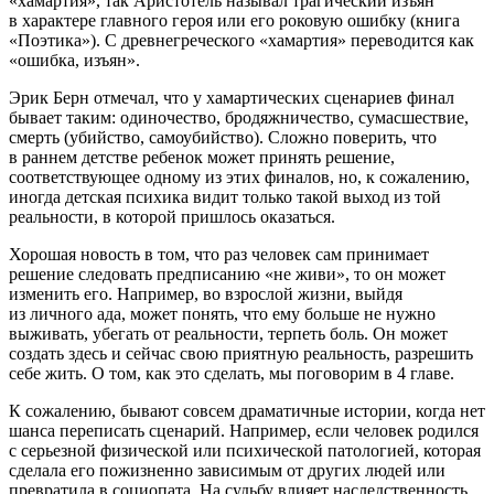
«хамартия», так Аристотель называл трагический изъян
в характере главного героя или его роковую ошибку (книга
«Поэтика»). С древнегреческого «хамартия» переводится как
«ошибка, изъян».
Эрик Берн отмечал, что у хамартических сценариев финал
бывает таким: одиночество, бродяжничество, сумасшествие,
смерть (убийство, самоубийство). Сложно поверить, что
в раннем детстве ребенок может принять решение,
соответствующее одному из этих финалов, но, к сожалению,
иногда детская психика видит только такой выход из той
реальности, в которой пришлось оказаться.
Хорошая новость в том, что раз человек сам принимает
решение следовать предписанию «не живи», то он может
изменить его. Например, во взрослой жизни, выйдя
из личного ада, может понять, что ему больше не нужно
выживать, убегать от реальности, терпеть боль. Он может
создать здесь и сейчас свою приятную реальность, разрешить
себе жить. О том, как это сделать, мы поговорим в 4 главе.
К сожалению, бывают совсем драматичные истории, когда нет
шанса переписать сценарий. Например, если человек родился
с серьезной физической или психической патологией, которая
сделала его пожизненно зависимым от других людей или
превратила в социопата. На судьбу влияет наследственность,