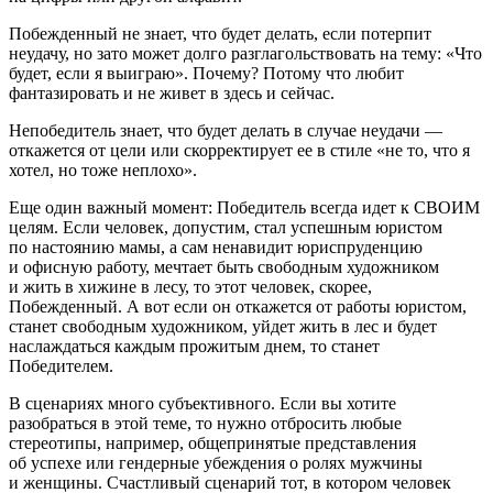
Побежденный не знает, что будет делать, если потерпит
неудачу, но зато может долго разглагольствовать на тему: «Что
будет, если я выиграю». Почему? Потому что любит
фантазировать и не живет в здесь и сейчас.
Непобедитель знает, что будет делать в случае неудачи —
откажется от цели или скорректирует ее в стиле «не то, что я
хотел, но тоже неплохо».
Еще один важный момент: Победитель всегда идет к СВОИМ
целям. Если человек, допустим, стал успешным юристом
по настоянию мамы, а сам ненавидит юриспруденцию
и офисную работу, мечтает быть свободным художником
и жить в хижине в лесу, то этот человек, скорее,
Побежденный. А вот если он откажется от работы юристом,
станет свободным художником, уйдет жить в лес и будет
наслаждаться каждым прожитым днем, то станет
Победителем.
В сценариях много субъективного. Если вы хотите
разобраться в этой теме, то нужно отбросить любые
стереотипы, например, общепринятые представления
об успехе или гендерные убеждения о ролях мужчины
и женщины. Счастливый сценарий тот, в котором человек