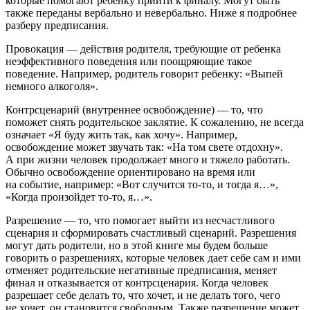
которые помогают ребенку прийти к финалу. Могут быть
также переданы вербально и невербально. Ниже я подробнее
разберу предписания.
Провокация
— действия родителя, требующие от ребенка
неэффективного поведения или поощряющие такое
поведение. Например, родитель говорит ребенку: «Выпей
немного алкоголя».
Контрсценарий (внутреннее освобождение)
— то, что
поможет снять родительское заклятие. К сожалению, не всегда
означает «Я буду жить так, как хочу». Например,
освобождение может звучать так: «На том свете отдохну».
А при жизни человек продолжает много и тяжело работать.
Обычно освобождение ориентировано на время или
на событие, например: «Вот случится то-то, и тогда я…»,
«Когда произойдет то-то, я…».
Разрешение
— то, что помогает выйти из несчастливого
сценария и сформировать счастливый сценарий. Разрешения
могут дать родители, но в этой книге мы будем больше
говорить о разрешениях, которые человек дает себе сам и ими
отменяет родительские негативные предписания, меняет
финал и отказывается от контрсценария. Когда человек
разрешает себе делать то, что хочет, и не делать того, чего
не хочет, он становится свободным. Также разрешение может