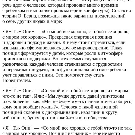
речь идет о человеке, который проводит много времени
с ребенком и выполняет роль материнской фигуры). Согласно
теории Э. Берна, возможны такие варианты представлений
о себе, других людях и мире:
•
Я+ Ты+ Они+
— «Со мной все хорошо, с тобой все хорошо,
с миром все хорошо». Прекрасная стартовая позиция
и здоровый подход к жизни. К нему стоит стремиться, если
изначально сформировалось другое мировоззрение. Такая
позиция формируется у детей, которые росли в атмосфере
принятия и поддержки. Во всех семьях случаются
разногласия, каждый человек сталкивается с трудностями
и переживает неудачи, но в функциональной семье ребенка
учат справляться с ними. Это помогает ему стать
Победителем.
•
Я+ Ты+ Они-
— «Со мной и с тобой все хорошо, а с миром
что-то не так». Или: «Мы лучше других, давай уничтожим
их». Более мягкая: «Мы не будем иметь с ними ничего общего,
кому они вообще нужны?». Человек с такой жизненной
позицией склонен к дискриминации, изоляции в кругу
избранных, бунту против какой-то части общества.
•
Я+ Ты- Они+
— «Со мной все хорошо, с тобой что-то не так,
с миром все хорошо». Позиция изгнания: «Тебе не место