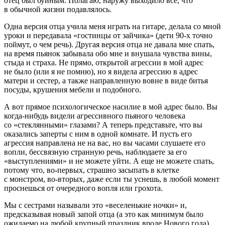
отец был буйным. Полагаю, наружу выходило все, что
в обычной жизни подавлялось.
Одна версия отца учила меня играть на гитаре, делала со мной
уроки и передавала «гостинцы от зайчика» (дети 90-х точно
поймут, о чем речь). Другая версия отца не давала мне спать,
на время пьянок забывала обо мне и внушала чувства вины,
стыда и страха. Не прямо, открытой агрессии в мой адрес
не было (или я не помню), но я видела агрессию в адрес
матери и сестер, а также направленную вовне в виде битья
посуды, крушения мебели и подобного.
А вот прямое психологическое насилие в мой адрес было. Вы
когда-нибудь видели агрессивного пьяного человека
со «стеклянными» глазами? А теперь представьте, что вы
оказались заперты с ним в одной комнате. И пусть его
агрессия направлена не на вас, но вы часами слушаете его
вопли, бессвязную странную речь, наблюдаете за его
«выступлениями» и не можете уйти. А еще не можете спать,
потому что, во-первых, страшно засыпать в клетке
с монстром, во-вторых, даже если ты уснешь, в любой момент
проснешься от очередного вопля или грохота.
Мы с сестрами называли это «веселенькие ночки» и,
предсказывая новый запой отца (а это как минимум было
ожидаемо на любой крупный праздник вроде Нового года),