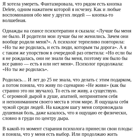
Я хотела умереть. Фантазировала, что рядом есть кнопка
Delete, одним нажатием которой я исчезну. Как и любые
воспоминания обо мне у других людей — кнопка-то
волшебная.
Однажды на сеансе психотерапии я сказала: «Лучше бы меня
не было. И родители мои лучше бы не женились. Зачем они
вообще родили меня?». А психолог терпеливо повторила:
«Но ты же родилась, и есть люди, которым ты дорога». А я
с таким же упорством в очередной раз ответила: «Но если бы
я не рождалась, они не знали бы меня, поэтому им было бы
все равно — есть я или нет меня». Психолог продолжала:
«Но ты же родилась».
Родилась… И лет до 25 не знала, что делать с этим подарком,
а потом поняла, что живу по сценарию «Не живи» (как бы
странно это ни звучало). То есть не живу, а существую.
С огромной дырой в душе, апатией, непринятием себя
и непониманием своего места в этом мире. Я ощущала себя
чужой среди людей. На каждом шагу меня сопровождала
душевная боль, даже казалось, что я ощущаю ее физически,
словно в груди по центру дыра.
В какой-то момент старания психолога принесли свои плоды:
я поняла, что у меня есть выбор. Или продолжаю жить