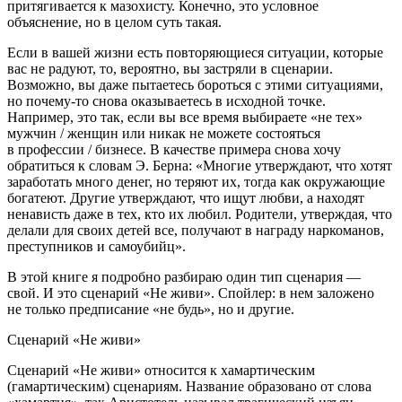
притягивается к мазохисту. Конечно, это условное
объяснение, но в целом суть такая.
Если в вашей жизни есть повторяющиеся ситуации, которые
вас не радуют, то, вероятно, вы застряли в сценарии.
Возможно, вы даже пытаетесь бороться с этими ситуациями,
но почему-то снова оказываетесь в исходной точке.
Например, это так, если вы все время выбираете «не тех»
мужчин / женщин или никак не можете состояться
в профессии / бизнесе. В качестве примера снова хочу
обратиться к словам Э. Берна: «Многие утверждают, что хотят
заработать много денег, но теряют их, тогда как окружающие
богатеют. Другие утверждают, что ищут любви, а находят
ненависть даже в тех, кто их любил. Родители, утверждая, что
делали для своих детей все, получают в награду наркоманов,
преступников и самоубийц».
В этой книге я подробно разбираю один тип сценария —
свой. И это сценарий «Не живи». Спойлер: в нем заложено
не только предписание «не будь», но и другие.
Сценарий «Не живи»
Сценарий «Не живи» относится к хамартическим
(гамартическим) сценариям. Название образовано от слова