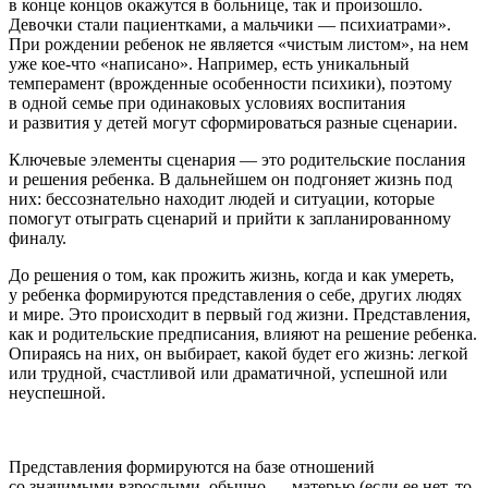
в конце концов окажутся в больнице, так и произошло.
Девочки стали пациентками, а мальчики — психиатрами».
При рождении ребенок не является «чистым листом», на нем
уже кое-что «написано». Например, есть уникальный
темперамент (врожденные особенности психики), поэтому
в одной семье при одинаковых условиях воспитания
и развития у детей могут сформироваться разные сценарии.
Ключевые элементы сценария — это родительские послания
и решения ребенка. В дальнейшем он подгоняет жизнь под
них: бессознательно находит людей и ситуации, которые
помогут отыграть сценарий и прийти к запланированному
финалу.
До решения о том, как прожить жизнь, когда и как умереть,
у ребенка формируются представления о себе, других людях
и мире. Это происходит в первый год жизни. Представления,
как и родительские предписания, влияют на решение ребенка.
Опираясь на них, он выбирает, какой будет его жизнь: легкой
или трудной, счастливой или драматичной, успешной или
неуспешной.
Представления формируются на базе отношений
со значимыми взрослыми, обычно — матерью (если ее нет, то