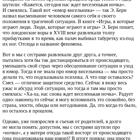
шутили: «Кажется, сегодня нас ждет веселенькая ночка».
И смеялись. Такой вот «юмор висельника» — так Э. Берн
назвал высмеивание человеком самого себя и своего
положения в трагичной ситуации. В книге «Игры, в которые
играют люди. Люди, которые играют в игры» Э. Берн пишет,
что лондонские воры в XVIII веке развлекали толпу
прибаутками в то время, как палач выбивал табуретку из-под
их ног. Отсюда и название феномена.
Вот и мы с сестрами развлекали друг друга, а точнее,
пытались хотя бы так дистанцироваться от происходящего,
уменьшить свой страх через обесценивание ситуации и уход
в юмор. Тогда я не знала про юмор висельника — мы просто
делали то, что подсказывала психика. А что еще оставалось?
Смех — отличное защитное средство. Сейчас я вижу весь
ужас и абсурд этой ситуации, но тогда и там мы просто
смеялась: «Ха-ха, нас снова ждет веселенькая ночка». Радует
одно: наконец-то сейчас я могу вспоминать это спокойно, без
страха, злости, обиды или негодования. Да, это когда-то было,
но осталось в прошлом.
Однако, уже повзрослев и съехав от родителей, я долго
не могла понять: допустим, мы с сестрами шутили про
«ночки», а у матери откуда такой восторг от происходящего
(она поддерживала наш юмор)? В итоге поняла: она просто