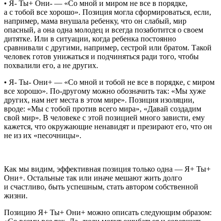
•
Я- Ты+ Они-
— «Со мной и миром не все в порядке,
а с тобой все хорошо». Позиция могла сформироваться, если,
например, мама внушала ребенку, что он слабый, мир
опасный, а она одна молодец и всегда позаботится о своем
дитятке. Или в ситуации, когда ребенка постоянно
сравнивали с другими, например, сестрой или братом. Такой
человек готов унижаться и подчиняться ради того, чтобы
похвалили его, а не других.
•
Я- Ты- Они+
— «Со мной и тобой не все в порядке, с миром
все хорошо». По-другому можно обозначить так: «Мы хуже
других, нам нет места в этом мире». Позиция изоляции,
вроде: «Мы с тобой против всего мира», «Давай создадим
свой мир». В человеке с этой позицией много зависти, ему
кажется, что окружающие ненавидят и презирают его, что он
не из их «песочницы».
Как мы видим, эффективная позиция только одна — Я+ Ты+
Они+. Остальные так или иначе мешают жить долго
и счастливо, быть успешным, стать автором собственной
жизни.
Позицию Я+ Ты+ Они+ можно описать следующим образом: