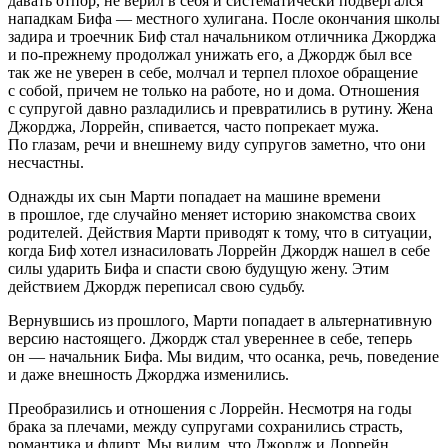
давать отпор, не верил в себя и систематически подвергался
нападкам Бифа — местного хулигана. После окончания школы
задира и троечник Биф стал начальником отличника Джорджа
и по-прежнему продолжал унижать его, а Джордж был все
так же не уверен в себе, молчал и терпел плохое обращение
с собой, причем не только на работе, но и дома. Отношения
с супругой давно разладились и превратились в рутину. Жена
Джорджа, Лоррейн, спивается, часто попрекает мужа.
По глазам, речи и внешнему виду супругов заметно, что они
несчастны.
Однажды их сын Марти попадает на машине времени
в прошлое, где случайно меняет историю знакомства своих
родителей. Действия Марти приводят к тому, что в ситуации,
когда Биф хотел изнасиловать Лоррейн Джордж нашел в себе
силы ударить Бифа и спасти свою будущую жену. Этим
действием Джордж переписал свою судьбу.
Вернувшись из прошлого, Марти попадает в альтернативную
версию настоящего. Джордж стал увереннее в себе, теперь
он — начальник Бифа. Мы видим, что осанка, речь, поведение
и даже внешность Джорджа изменились.
Преобразились и отношения с Лоррейн. Несмотря на годы
брака за плечами, между супругами сохранились страсть,
романтика и флирт. Мы видим, что Джордж и Лоррейн