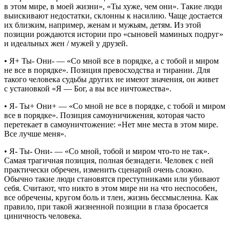
в этом мире, в моей жизни», «Ты хуже, чем они». Такие люди
выискивают недостатки, склонны к насилию. Чаще достается
их близким, например, женам и мужьям, детям. Из этой
позиции рождаются истории про «сыновей маминых подруг»
и идеальных жен / мужей у друзей.
•
Я+ Ты- Они-
— «Со мной все в порядке, а с тобой и миром
не все в порядке». Позиция превосходства и тирании. Для
такого человека судьбы других не имеют значения, он живет
с установкой «Я — Бог, а вы все ничтожества».
•
Я- Ты+ Они+
— «Со мной не все в порядке, с тобой и миром
все в порядке». Позиция самоуничижения, которая часто
перетекает в самоуничтожение: «Нет мне места в этом мире.
Все лучше меня».
•
Я- Ты- Они-
— «Со мной, тобой и миром что-то не так».
Самая трагичная позиция, полная безнадеги. Человек с ней
практически обречен, изменить сценарий очень сложно.
Обычно такие люди становятся преступниками или убивают
себя. Считают, что никто в этом мире ни на что неспособен,
все обречены, кругом боль и тлен, жизнь бессмысленна. Как
правило, при такой жизненной позиции в глаза бросается
циничность человека.